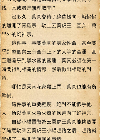
找，又或者是無理取鬧？
沒多久，葉真交待了綠蘿幾句，就悄悄
的離開了青羅宗，騎上云翼虎王，直奔十萬
里外的幻神宗。
這件事，事關葉真的身家性命，甚至關
乎到整個齊云宗全宗上下的人等的命運，甚
至還關乎到黑水國的國運，葉真必須在第一
時間得到相關的情報，然后做出相應的對
策。
哪怕是天南花家殺上門，葉真也能有所
準備。
這件事的重要程度，絕對不能假手他
人，所以葉真火急火燎的疾趕向了幻神宗。
自從小貓晉階為云翼虎王葉真能夠放開
了隨意騎乘云翼虎王小貓趕路之后，趕路就
變成了一件非常無聊的事情。