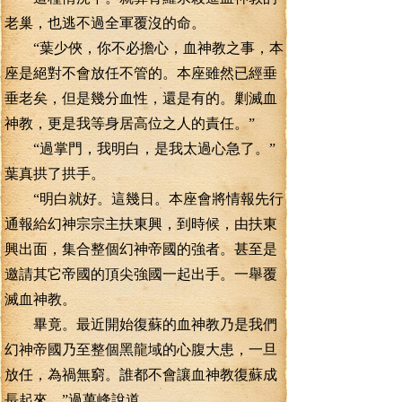
老巢，也逃不過全軍覆沒的命。
“葉少俠，你不必擔心，血神教之事，本
座是絕對不會放任不管的。本座雖然已經垂
垂老矣，但是幾分血性，還是有的。剿滅血
神教，更是我等身居高位之人的責任。”
“過掌門，我明白，是我太過心急了。”
葉真拱了拱手。
“明白就好。這幾日。本座會將情報先行
通報給幻神宗宗主扶東興，到時候，由扶東
興出面，集合整個幻神帝國的強者。甚至是
邀請其它帝國的頂尖強國一起出手。一舉覆
滅血神教。
畢竟。最近開始復蘇的血神教乃是我們
幻神帝國乃至整個黑龍域的心腹大患，一旦
放任，為禍無窮。誰都不會讓血神教復蘇成
長起來。”過萬峰說道。