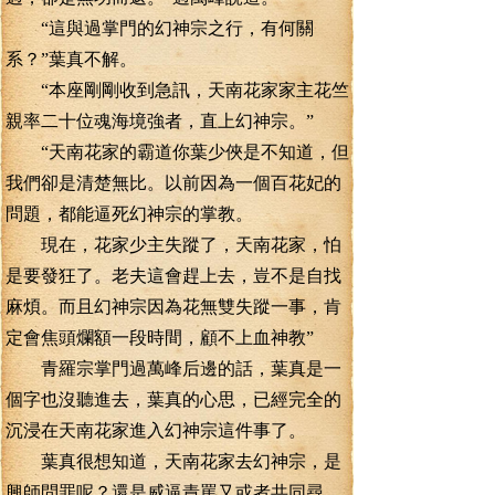
“這與過掌門的幻神宗之行，有何關
系？”葉真不解。
“本座剛剛收到急訊，天南花家家主花竺
親率二十位魂海境強者，直上幻神宗。”
“天南花家的霸道你葉少俠是不知道，但
我們卻是清楚無比。以前因為一個百花妃的
問題，都能逼死幻神宗的掌教。
現在，花家少主失蹤了，天南花家，怕
是要發狂了。老夫這會趕上去，豈不是自找
麻煩。而且幻神宗因為花無雙失蹤一事，肯
定會焦頭爛額一段時間，顧不上血神教”
青羅宗掌門過萬峰后邊的話，葉真是一
個字也沒聽進去，葉真的心思，已經完全的
沉浸在天南花家進入幻神宗這件事了。
葉真很想知道，天南花家去幻神宗，是
興師問罪呢？還是威逼責罵又或者共同尋