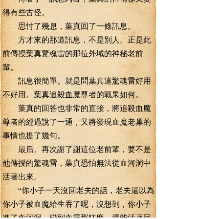
得有些古怪。
思忖了幾息，葉真回了一條訊息。
方才來的那道訊息，不是別人。正是此
前傳授葉真驚魂雷的那位外域的神秘老前
輩。
訊息很簡單。就是問葉真這驚魂雷好用
不好用。葉真追殺血魔尊者的戰果如何。
葉真的回答也非常的直接，將追殺血魔
尊者的經過說了一通，又將發現血魔老巢的
事情也提了幾句。
最后。再次謝了謝這位老前輩，要不是
他傳授的驚魂雷，葉真恐怕無法從血河洞中
活著出來。
“你小子一天沒回老夫的話，老夫還以為
你小子被血魔給生吞了呢，沒想到，你小子
進了血河洞，碰到血靈那狂魔，還能活著回