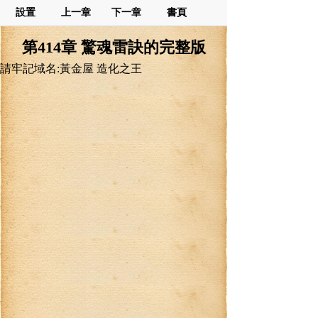
設置
上一章
下一章
書頁
第414章 驚魂雷訣的完整版
請牢記域名:黃金屋 造化之王