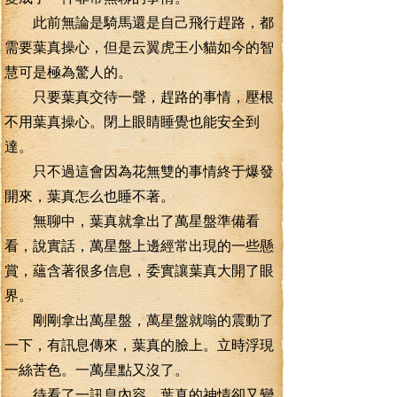
此前無論是騎馬還是自己飛行趕路，都
需要葉真操心，但是云翼虎王小貓如今的智
慧可是極為驚人的。
只要葉真交待一聲，趕路的事情，壓根
不用葉真操心。閉上眼睛睡覺也能安全到
達。
只不過這會因為花無雙的事情終于爆發
開來，葉真怎么也睡不著。
無聊中，葉真就拿出了萬星盤準備看
看，說實話，萬星盤上邊經常出現的一些懸
賞，蘊含著很多信息，委實讓葉真大開了眼
界。
剛剛拿出萬星盤，萬星盤就嗡的震動了
一下，有訊息傳來，葉真的臉上。立時浮現
一絲苦色。一萬星點又沒了。
待看了一訊息內容，葉真的神情卻又變