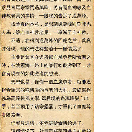
求見青羅宗掌門過萬峰，將有關血神教及血
神教老巢的事情，一股腦的告訴了過萬峰。
按葉真的本意，是想請過萬峰即刻聯系
人馬，殺向血神教老巢，一舉滅了血神教。
不過，在得到過萬峰的回應之后，葉真
才發現，他的想法有些過于一廂情愿了。
主要是葉真在追殺那血魔尊者陰素海之
時，被陰素海一路上的暴行給刺激到了，才
會有現在的如此激進的想法。
想想也是，僅僅一個血魔尊者，就能逼
得青羅宗的魂海境的長老們大亂，最終還得
修為高達長風文學..鑄脈境的過萬峰親自出
手，甚至動用了鎮宗靈器，才重創了血魔尊
者陰素海。
但就算這樣，依舊讓陰素海給逃了。
這種情況下。就算青羅宗殺進血神教的