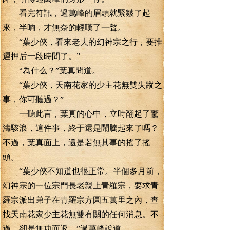
看完符訊，過萬峰的眉頭就緊皺了起
來，半晌，才無奈的輕嘆了一聲。
“葉少俠，看來老夫的幻神宗之行，要推
遲押后一段時間了。”
“為什么？”葉真問道。
“葉少俠，天南花家的少主花無雙失蹤之
事，你可聽過？”
一聽此言，葉真的心中，立時翻起了驚
濤駭浪，這件事，終于還是鬧騰起來了嗎？
不過，葉真面上，還是若無其事的搖了搖
頭。
“葉少俠不知道也很正常。半個多月前，
幻神宗的一位宗門長老親上青羅宗，要求青
羅宗派出弟子在青羅宗方圓五萬里之內，查
找天南花家少主花無雙有關的任何消息。不
過，卻是無功而返。”過萬峰說道。