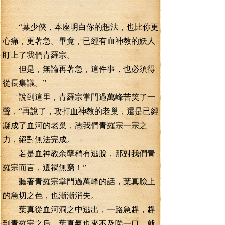
“葉少俠，本座明白你的想法，也比你更
心痛，更著急。畢竟，已經有血神教的妖人
盯上了我們青羅宗。
但是，無論再著急，這件事，也必須得
從長集議。”
說到這里，青羅宗掌門過萬峰苦笑了一
聲，“再說了，攻打血神教的老巢，還是已經
凝成了血河的老巢，憑我們青羅宗一宗之
力，絕對無法完成。
若是血神教余孽稍有逃脫，那對我們青
羅宗而言，遺禍無窮！”
聽著青羅宗掌門過萬峰的話，葉真臉上
的急切之色，也漸漸消失。
葉真從血河洞之中逃出，一路急趕，趕
到青羅宗之后，葉真氣也來不及喘一口，就