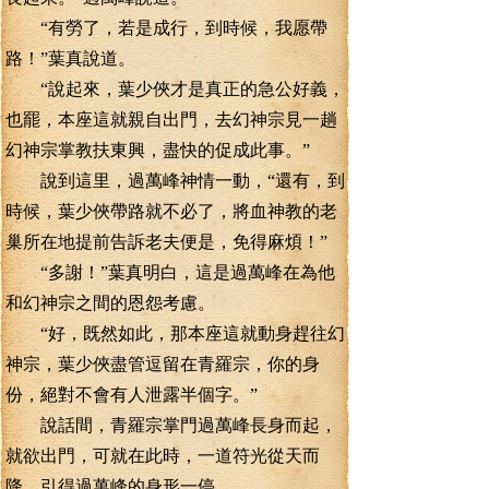
“有勞了，若是成行，到時候，我愿帶
路！”葉真說道。
“說起來，葉少俠才是真正的急公好義，
也罷，本座這就親自出門，去幻神宗見一趟
幻神宗掌教扶東興，盡快的促成此事。”
說到這里，過萬峰神情一動，“還有，到
時候，葉少俠帶路就不必了，將血神教的老
巢所在地提前告訴老夫便是，免得麻煩！”
“多謝！”葉真明白，這是過萬峰在為他
和幻神宗之間的恩怨考慮。
“好，既然如此，那本座這就動身趕往幻
神宗，葉少俠盡管逗留在青羅宗，你的身
份，絕對不會有人泄露半個字。”
說話間，青羅宗掌門過萬峰長身而起，
就欲出門，可就在此時，一道符光從天而
降，引得過萬峰的身形一停。