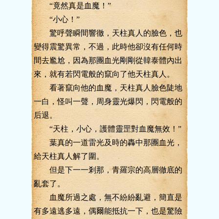
“竟然真是血魔！”
“小心！”
驚呼聲瞬間響徹，天柱真人的臉色，也
變得震驚異常，不過，此時他卻沒有任何時
間去尷尬，因為那團血光剛剛從韓泰體內出
來，就有若閃電般的竄向了他天柱真人。
看著竄向他的血魔，天柱真人臉色陡地
一白，怪叫一聲，周身靈光爆閃，閃電般的
后退。
“天柱，小心，護體靈罡對血魔無效！”
葉真的一道雷光及時的轟中那團血光，
給天柱真人解了圍。
但是下一一剎那，青羅宗的高層徹底的
亂套了。
血魔所過之處，無不紛紛亂避，簡直是
有多遠逃多遠，偶爾能抵抗一下，也是驚險