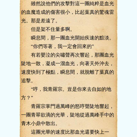
雖然說他們的攻擊對這一團純粹是血光
的血魔造成的傷害很小，比起葉真的驚魂雷
光。那是差遠了。
但是架不住量多啊。
瞬息間，那一團血光開始疾速的黯淡。
“你們等著，我一定會回來的”
有若嬰泣的尖嘯聲再次響起，那團血光
陡地一散，凝成一溜血光，向著天外沖去，
速度快到了極點，瞬息間，就脫離了葉真的
追擊。
“哼，我青羅宗。豈是你來去自如的地
方？”
青羅宗掌門過萬峰的怒哼聲陡地響起，
一團青翠欲滴的光華，陡地從過萬峰手中的
青木小鼎中散出。
這團光華的速度比那血光還要快上一