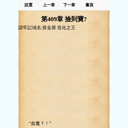
設置
上一章
下一章
書頁
第409章 撿到寶?
請牢記域名:黃金屋 造化之王
“血魔？！”