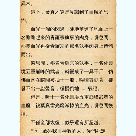
異常。
這下，葉真才算是見識到了血魔的恐
怖。
血光一溜的閃過，陡地落進了地面上一
名剛剛趕來的青羅宗執事的肉身，瞬息間，
那團血光再從青羅宗的那名執事肉身上透體
而出。
瞬息間，那名青羅宗的執事，一名化靈
境五重巔峰的武者，就變成了一具干尸，仿
佛血肉在瞬間被抽干一般，喉嚨聳動著，卻
發不出一點聲音，緩慢倒地.......氣絕。
但是，吸干一名化靈境五重巔峰武者的
血魔，被葉真雷光磨滅掉的血光，瞬息間恢
復。
不僅全部恢復，似乎還有所超越。
“哼，敢碰我血神教的人，你們死定