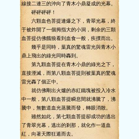
線接二連三的沖向了青木小鼎凝成的光幕。
砰砰砰砰！
六顆血色菩提連爆之下，青翠光幕，終
于被炸開了一個拇指大的小洞，剩余的三顆
血菩提仿佛餓狼看到血食一般，疾撲而出。
幾乎是同時，葉真的驚魂雷光與青木小
鼎上飛出的綠光同時轟到。
第九顆血菩提在青木小鼎的綠光之下，
直接湮滅，而第八顆血菩提則被葉真的驚魂
雷光轟了個正中。
就仿佛剛出火爐的赤紅鐵塊被投入冷水
中一般，第八顆血菩提瞬息間就沸騰了，沸
騰中，無數道血光蒸騰而發，轉眼消散。
雖然如此，第七顆血菩提卻成功的逃出
了青翠光幕，逃出的剎那，就化作一道血
紅，向著天際狂遁而去。