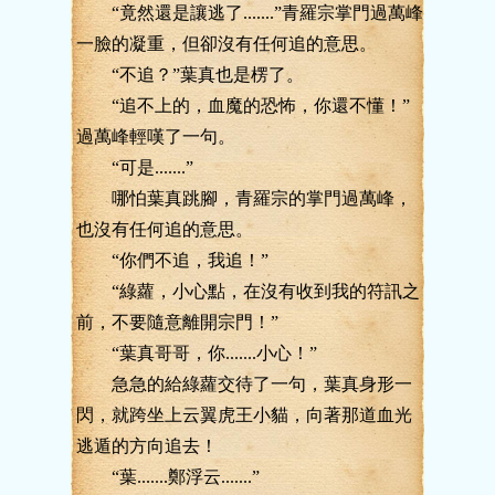
“竟然還是讓逃了.......”青羅宗掌門過萬峰
一臉的凝重，但卻沒有任何追的意思。
“不追？”葉真也是楞了。
“追不上的，血魔的恐怖，你還不懂！”
過萬峰輕嘆了一句。
“可是.......”
哪怕葉真跳腳，青羅宗的掌門過萬峰，
也沒有任何追的意思。
“你們不追，我追！”
“綠蘿，小心點，在沒有收到我的符訊之
前，不要隨意離開宗門！”
“葉真哥哥，你.......小心！”
急急的給綠蘿交待了一句，葉真身形一
閃，就跨坐上云翼虎王小貓，向著那道血光
逃遁的方向追去！
“葉.......鄭浮云.......”