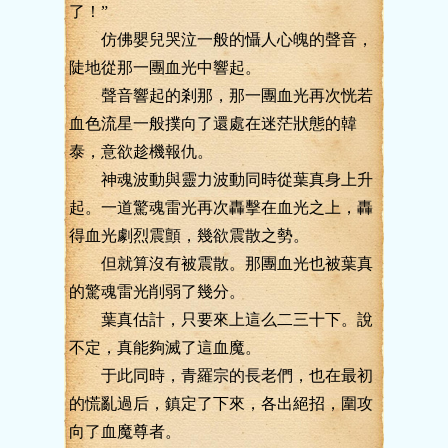
了！”
仿佛嬰兒哭泣一般的懾人心魄的聲音，
陡地從那一團血光中響起。
聲音響起的剎那，那一團血光再次恍若
血色流星一般撲向了還處在迷茫狀態的韓
泰，意欲趁機報仇。
神魂波動與靈力波動同時從葉真身上升
起。一道驚魂雷光再次轟擊在血光之上，轟
得血光劇烈震顫，幾欲震散之勢。
但就算沒有被震散。那團血光也被葉真
的驚魂雷光削弱了幾分。
葉真估計，只要來上這么二三十下。說
不定，真能夠滅了這血魔。
于此同時，青羅宗的長老們，也在最初
的慌亂過后，鎮定了下來，各出絕招，圍攻
向了血魔尊者。