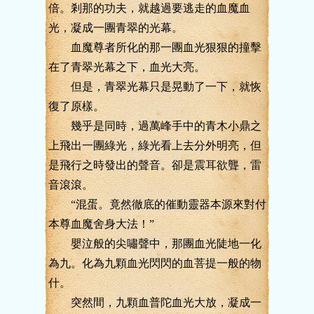
倍。剎那的功夫，就越過要逃走的血魔血
光，凝成一團青翠的光幕。
血魔尊者所化的那一團血光狠狠的撞擊
在了青翠光幕之下，血光大亮。
但是，青翠光幕只是晃動了一下，就恢
復了原樣。
幾乎是同時，過萬峰手中的青木小鼎之
上飛出一團綠光，綠光看上去分外明亮，但
是飛行之時發出的聲音。卻是震耳欲聾，雷
音滾滾。
“混蛋。竟然徹底的催動靈器本源來對付
本尊血魔舍身大法！”
嬰泣般的尖嘯聲中，那團血光陡地一化
為九。化為九顆血光閃閃的血菩提一般的物
什。
突然間，九顆血普陀血光大放，凝成一