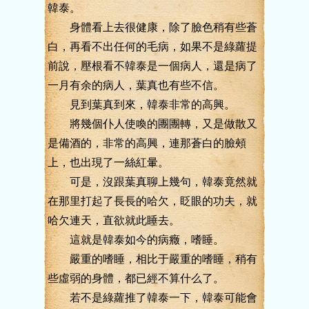
韓泰。
身體看上去很健康，除了臉色稍有些蒼
白，再看不出任何的毛病，如果不是綠蘿提
前說，壓根看不韓泰是一個病人，還是病了
一月有余的病人，葉真也有些不信。
見到葉真到來，韓泰非常的高興。
將幾個仆人使喚的團團轉，又是做散又
是備酒的，非常的高興，連那蒼白的臉頰
上，也出現了一絲紅暈。
可是，沒跟葉真聊上幾句，韓泰竟然就
在那里打起了長長的哈欠，眨眼的功夫，就
哈欠連天，直欲就此睡去。
這就是韓泰如今的病癥，嗜睡。
嚴重的嗜睡，相比于嚴重的嗜睡，稍有
些虛弱的身體，都已經不算什么了。
若不是綠蘿推了韓泰一下，韓泰可能會