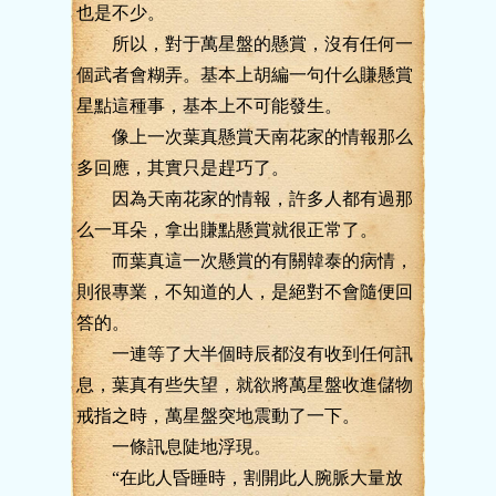
也是不少。
所以，對于萬星盤的懸賞，沒有任何一
個武者會糊弄。基本上胡編一句什么賺懸賞
星點這種事，基本上不可能發生。
像上一次葉真懸賞天南花家的情報那么
多回應，其實只是趕巧了。
因為天南花家的情報，許多人都有過那
么一耳朵，拿出賺點懸賞就很正常了。
而葉真這一次懸賞的有關韓泰的病情，
則很專業，不知道的人，是絕對不會隨便回
答的。
一連等了大半個時辰都沒有收到任何訊
息，葉真有些失望，就欲將萬星盤收進儲物
戒指之時，萬星盤突地震動了一下。
一條訊息陡地浮現。
“在此人昏睡時，割開此人腕脈大量放