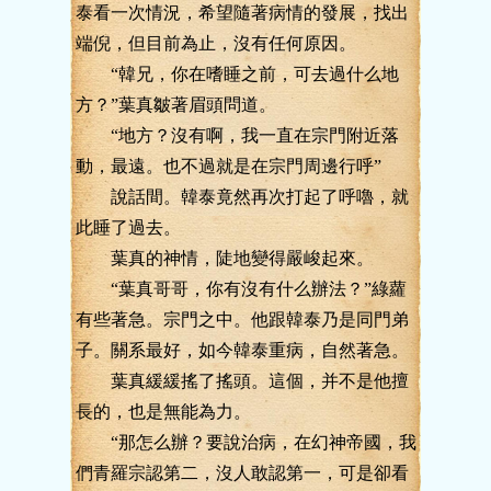
泰看一次情況，希望隨著病情的發展，找出
端倪，但目前為止，沒有任何原因。
“韓兄，你在嗜睡之前，可去過什么地
方？”葉真皺著眉頭問道。
“地方？沒有啊，我一直在宗門附近落
動，最遠。也不過就是在宗門周邊行呼”
說話間。韓泰竟然再次打起了呼嚕，就
此睡了過去。
葉真的神情，陡地變得嚴峻起來。
“葉真哥哥，你有沒有什么辦法？”綠蘿
有些著急。宗門之中。他跟韓泰乃是同門弟
子。關系最好，如今韓泰重病，自然著急。
葉真緩緩搖了搖頭。這個，并不是他擅
長的，也是無能為力。
“那怎么辦？要說治病，在幻神帝國，我
們青羅宗認第二，沒人敢認第一，可是卻看