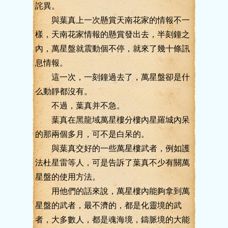
詫異。
與葉真上一次懸賞天南花家的情報不一
樣，天南花家情報的懸賞發出去，半刻鐘之
內，萬星盤就震動個不停，就來了幾十條訊
息情報。
這一次，一刻鐘過去了，萬星盤卻是什
么動靜都沒有。
不過，葉真并不急。
葉真在黑龍域萬星樓分樓內星羅城內呆
的那兩個多月，可不是白呆的。
與葉真交好的一些萬星樓武者，例如護
法杜星雷等人，可是告訴了葉真不少有關萬
星盤的使用方法。
用他們的話來說，萬星樓內能夠拿到萬
星盤的武者，最不濟的，都是化靈境的武
者，大多數人，都是魂海境，鑄脈境的大能