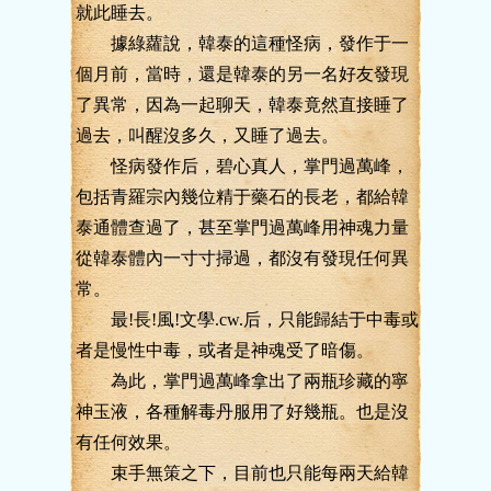
就此睡去。
據綠蘿說，韓泰的這種怪病，發作于一
個月前，當時，還是韓泰的另一名好友發現
了異常，因為一起聊天，韓泰竟然直接睡了
過去，叫醒沒多久，又睡了過去。
怪病發作后，碧心真人，掌門過萬峰，
包括青羅宗內幾位精于藥石的長老，都給韓
泰通體查過了，甚至掌門過萬峰用神魂力量
從韓泰體內一寸寸掃過，都沒有發現任何異
常。
最!長!風!文學.cw.后，只能歸結于中毒或
者是慢性中毒，或者是神魂受了暗傷。
為此，掌門過萬峰拿出了兩瓶珍藏的寧
神玉液，各種解毒丹服用了好幾瓶。也是沒
有任何效果。
束手無策之下，目前也只能每兩天給韓