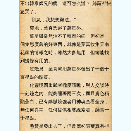
不出韓泰師兄的病，這可怎么辦？”綠蘿都快
急哭了。
“別急，我想想辦法。”
突地，葉真想起了萬星盤。
萬星盤雖然治不了韓泰的病，但卻是一
個集思廣義的好東西，就像是葉真收集天南
花家的情報之時，雖然大多無用，但總能找
到幾條有用的。
沒幾息，葉真就用萬星盤發出了一個千
百星點的懸賞。
化靈境四重武者極度嗜睡，與人交談時
一刻鐘之內，能夠睡著兩三次，而且膚色稍
顯蒼白，已有鑄脈境強者用神魂查看全身，
無任何異常，任何提供相關線索者，懸賞一
千星點。
懸賞是發出去了，但反應卻讓葉真有些