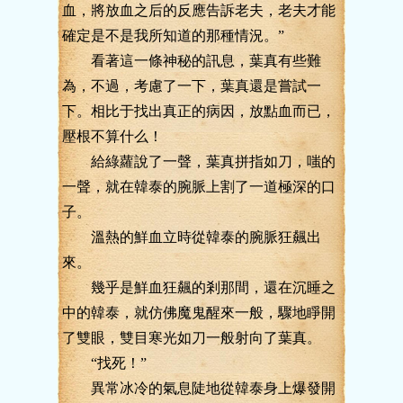
血，將放血之后的反應告訴老夫，老夫才能
確定是不是我所知道的那種情況。”
看著這一條神秘的訊息，葉真有些難
為，不過，考慮了一下，葉真還是嘗試一
下。相比于找出真正的病因，放點血而已，
壓根不算什么！
給綠蘿說了一聲，葉真拼指如刀，嗤的
一聲，就在韓泰的腕脈上割了一道極深的口
子。
溫熱的鮮血立時從韓泰的腕脈狂飆出
來。
幾乎是鮮血狂飆的剎那間，還在沉睡之
中的韓泰，就仿佛魔鬼醒來一般，驟地睜開
了雙眼，雙目寒光如刀一般射向了葉真。
“找死！”
異常冰冷的氣息陡地從韓泰身上爆發開