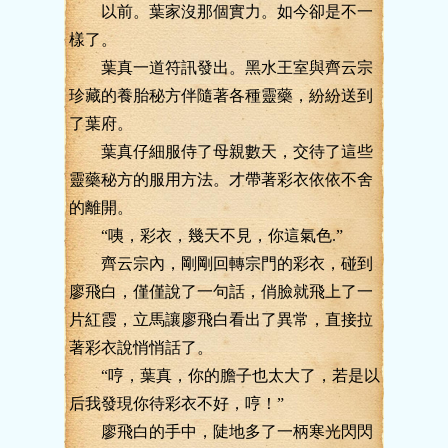
以前。葉家沒那個實力。如今卻是不一
樣了。
葉真一道符訊發出。黑水王室與齊云宗
珍藏的養胎秘方伴隨著各種靈藥，紛紛送到
了葉府。
葉真仔細服侍了母親數天，交待了這些
靈藥秘方的服用方法。才帶著彩衣依依不舍
的離開。
“咦，彩衣，幾天不見，你這氣色.”
齊云宗內，剛剛回轉宗門的彩衣，碰到
廖飛白，僅僅說了一句話，俏臉就飛上了一
片紅霞，立馬讓廖飛白看出了異常，直接拉
著彩衣說悄悄話了。
“哼，葉真，你的膽子也太大了，若是以
后我發現你待彩衣不好，哼！”
廖飛白的手中，陡地多了一柄寒光閃閃