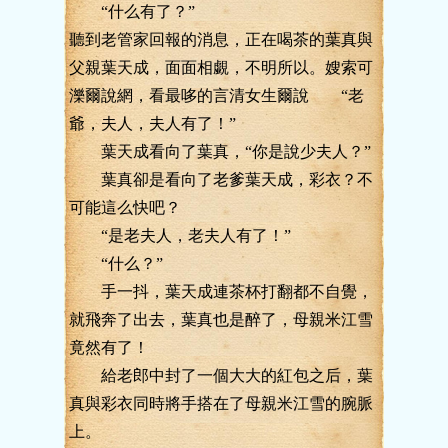
“什么有了？”
聽到老管家回報的消息，正在喝茶的葉真與
父親葉天成，面面相覷，不明所以。嫂索可
濼爾說網，看最哆的言清女生爾說 “老
爺，夫人，夫人有了！”
葉天成看向了葉真，“你是說少夫人？”
葉真卻是看向了老爹葉天成，彩衣？不
可能這么快吧？
“是老夫人，老夫人有了！”
“什么？”
手一抖，葉天成連茶杯打翻都不自覺，
就飛奔了出去，葉真也是醉了，母親米江雪
竟然有了！
給老郎中封了一個大大的紅包之后，葉
真與彩衣同時將手搭在了母親米江雪的腕脈
上。