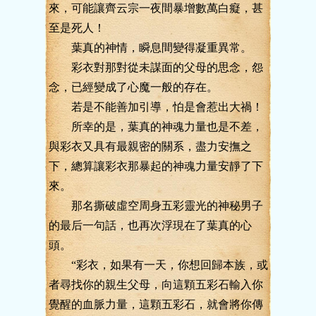
來，可能讓齊云宗一夜間暴增數萬白癡，甚
至是死人！
葉真的神情，瞬息間變得凝重異常。
彩衣對那對從未謀面的父母的思念，怨
念，已經變成了心魔一般的存在。
若是不能善加引導，怕是會惹出大禍！
所幸的是，葉真的神魂力量也是不差，
與彩衣又具有最親密的關系，盡力安撫之
下，總算讓彩衣那暴起的神魂力量安靜了下
來。
那名撕破虛空周身五彩靈光的神秘男子
的最后一句話，也再次浮現在了葉真的心
頭。
“彩衣，如果有一天，你想回歸本族，或
者尋找你的親生父母，向這顆五彩石輸入你
覺醒的血脈力量，這顆五彩石，就會將你傳