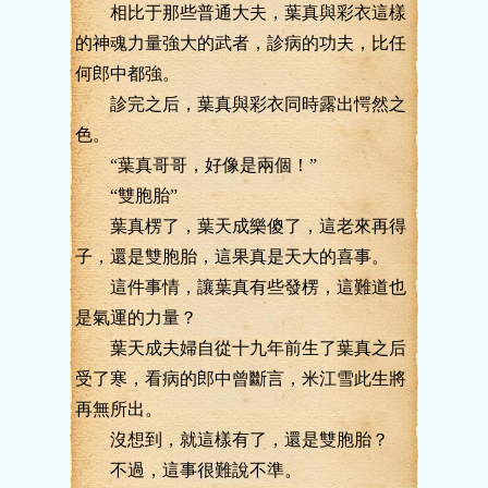
相比于那些普通大夫，葉真與彩衣這樣
的神魂力量強大的武者，診病的功夫，比任
何郎中都強。
診完之后，葉真與彩衣同時露出愕然之
色。
“葉真哥哥，好像是兩個！”
“雙胞胎”
葉真楞了，葉天成樂傻了，這老來再得
子，還是雙胞胎，這果真是天大的喜事。
這件事情，讓葉真有些發楞，這難道也
是氣運的力量？
葉天成夫婦自從十九年前生了葉真之后
受了寒，看病的郎中曾斷言，米江雪此生將
再無所出。
沒想到，就這樣有了，還是雙胞胎？
不過，這事很難說不準。