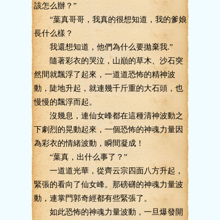
該怎么辦？”
“葉真哥哥，我真的很想知道，我的爹娘
長什么樣？
我還想知道，他們為什么要拋棄我.”
隨著彩衣的哭泣，山巔的草木、沙石突
然間就飄浮了起來，一道道恐怖的精神波
動，陡地升起，就連幾千斤重的大石頭，也
慢慢的飄浮而起。
沒幾息，連仙女峰都在這種清神波動之
下劇烈的晃動起來，一個恐怖的神魂力量因
為彩衣的情緒波動，瞬間凝成！
“葉真，出什么事了？”
一道道光華，從齊云宗四面八方升起，
緊張的看向了仙女峰。那磅礴的神魂力量波
動，連掌門郭奇經都有些緊張了。
如此恐怖的神魂力量波動，一旦爆發開