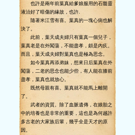
也許是兩年前葉真給爹娘服用的石髓靈
液治好了暗傷的緣故，也許.
隨著米江雪有喜。葉真的一塊心病也解
決了。
此前，葉天成夫婦只有葉真一個兒子，
葉真老是在外闖蕩，不能盡孝，頗是內疚。
而且，葉天成夫婦對葉真也是極為思念。
如今葉真再添弟妹，想來日后葉真在外
闖蕩，二老的思念也能少些，有人能在膝前
盡孝，葉真也就放心。
既然母親有喜。葉真就不能馬上離開
了。
武者的資質。除了血脈遺傳，在娘胎之
中的培養也是非常的重要，這也是為何越許
多古老的大家族后輩，幾乎全是天才的原
因。