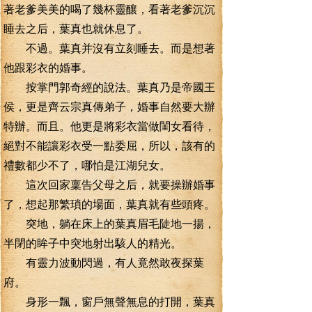
著老爹美美的喝了幾杯靈釀，看著老爹沉沉
睡去之后，葉真也就休息了。
不過。葉真并沒有立刻睡去。而是想著
他跟彩衣的婚事。
按掌門郭奇經的說法。葉真乃是帝國王
侯，更是齊云宗真傳弟子，婚事自然要大辦
特辦。而且。他更是將彩衣當做閨女看待，
絕對不能讓彩衣受一點委屈，所以，該有的
禮數都少不了，哪怕是江湖兒女。
這次回家稟告父母之后，就要操辦婚事
了，想起那繁瑣的場面，葉真就有些頭疼。
突地，躺在床上的葉真眉毛陡地一揚，
半閉的眸子中突地射出駭人的精光。
有靈力波動閃過，有人竟然敢夜探葉
府。
身形一飄，窗戶無聲無息的打開，葉真