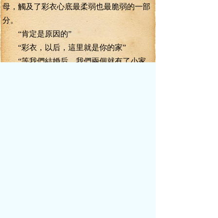
母，觸及了彩衣心底最柔弱也最脆弱的一部
分。
“肯定是原因的”
“彩衣，以后，這里就是你的家”
“等我們結婚后，我們兩個就有了小家，
等我們有了孩子，嗯，一個，兩個，三個甚
至是一群小屁孩，我們家肯定會更熱鬧，更
好......”
“誰跟你生”彩衣羞怯。
葉真一低頭，嘴唇便吻住了彩衣的淚
痕。
嚶嚀的聲音中，彩衣也笨拙的回應起
來，葉真的大手，已經開始在彩衣的嬌軀上
游走起來，衣衫漸亂，胸口細膩如白玉般的
肌膚也露出了一絲。
就連天空中的月亮，似乎都被這一幕給