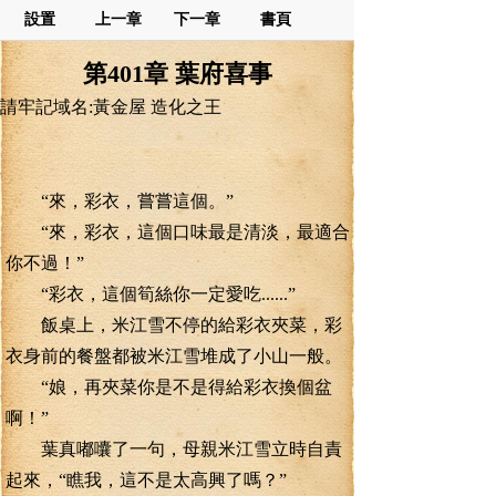
設置
上一章
下一章
書頁
第401章 葉府喜事
請牢記域名:黃金屋 造化之王
“來，彩衣，嘗嘗這個。”
“來，彩衣，這個口味最是清淡，最適合
你不過！”
“彩衣，這個筍絲你一定愛吃......”
飯桌上，米江雪不停的給彩衣夾菜，彩
衣身前的餐盤都被米江雪堆成了小山一般。
“娘，再夾菜你是不是得給彩衣換個盆
啊！”
葉真嘟囔了一句，母親米江雪立時自責
起來，“瞧我，這不是太高興了嗎？”