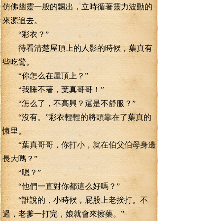
仿佛幽靈一般的飄出，立時循著靈力波動的
來源追去。
“彩衣？”
待看清楚屋頂上的人影的時候，葉真有
些吃驚。
“你怎么在屋頂上？”
“我睡不著，葉真哥哥！”
“怎么了，不高興？還是不舒服？”
“沒有。”彩衣輕輕的將頭靠在了葉真的
懷里。
“葉真哥哥，你打小，就在伯父伯母身邊
長大嗎？”
“嗯？”
“他們一直對你都這么好嗎？”
“誰說的，小時候，屁股上老挨打。不
過，老爹一打完，娘就會來擦藥。”