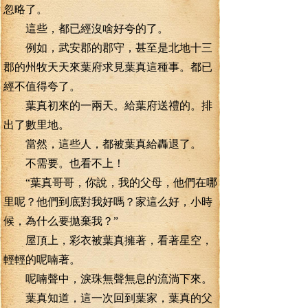
忽略了。
這些，都已經沒啥好夸的了。
例如，武安郡的郡守，甚至是北地十三
郡的州牧天天來葉府求見葉真這種事。都已
經不值得夸了。
葉真初來的一兩天。給葉府送禮的。排
出了數里地。
當然，這些人，都被葉真給轟退了。
不需要。也看不上！
“葉真哥哥，你說，我的父母，他們在哪
里呢？他們到底對我好嗎？家這么好，小時
候，為什么要拋棄我？”
屋頂上，彩衣被葉真擁著，看著星空，
輕輕的呢喃著。
呢喃聲中，淚珠無聲無息的流淌下來。
葉真知道，這一次回到葉家，葉真的父