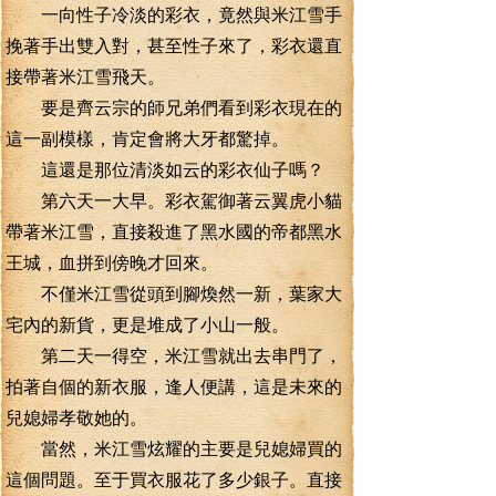
一向性子冷淡的彩衣，竟然與米江雪手
挽著手出雙入對，甚至性子來了，彩衣還直
接帶著米江雪飛天。
要是齊云宗的師兄弟們看到彩衣現在的
這一副模樣，肯定會將大牙都驚掉。
這還是那位清淡如云的彩衣仙子嗎？
第六天一大早。彩衣駕御著云翼虎小貓
帶著米江雪，直接殺進了黑水國的帝都黑水
王城，血拼到傍晚才回來。
不僅米江雪從頭到腳煥然一新，葉家大
宅內的新貨，更是堆成了小山一般。
第二天一得空，米江雪就出去串門了，
拍著自個的新衣服，逢人便講，這是未來的
兒媳婦孝敬她的。
當然，米江雪炫耀的主要是兒媳婦買的
這個問題。至于買衣服花了多少銀子。直接