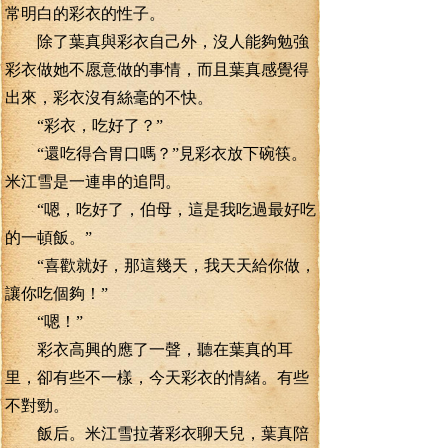
常明白的彩衣的性子。
除了葉真與彩衣自己外，沒人能夠勉強
彩衣做她不愿意做的事情，而且葉真感覺得
出來，彩衣沒有絲毫的不快。
“彩衣，吃好了？”
“還吃得合胃口嗎？”見彩衣放下碗筷。
米江雪是一連串的追問。
“嗯，吃好了，伯母，這是我吃過最好吃
的一頓飯。”
“喜歡就好，那這幾天，我天天給你做，
讓你吃個夠！”
“嗯！”
彩衣高興的應了一聲，聽在葉真的耳
里，卻有些不一樣，今天彩衣的情緒。有些
不對勁。
飯后。米江雪拉著彩衣聊天兒，葉真陪