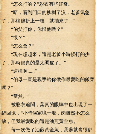
“怎么打的？”彩衣有些好奇。
“喏，看到門口的柳樹了沒，老爹氣急
了，那柳條折上一枝，就抽來了。”
“伯父打你，你恨他嗎？”
“恨？”
“怎么會？”
“現在想起來，還是老爹小時候打的少
了，那時候真的是太調皮了。”
“這樣啊......”
“伯母一直是親手給你做作最愛吃的飯菜
嗎？”
“當然。”
被彩衣追問，葉真的眼眸中也出現了一
絲回憶，“小時候家境一般，肉雖然不怎么
缺，但我最愛吃的還是油煎黃金魚。
每一次做了油煎黃金魚，我爹就會很郁