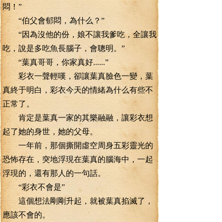
悶！”
“伯父會郁悶，為什么？”
“因為沒他的份，娘不讓我爹吃，全讓我
吃，說是多吃魚長腦子，會聰明。”
“葉真哥哥，你家真好......”
彩衣一聲輕嘆，卻讓葉真臉色一變，葉
真終于明白，彩衣今天的情緒為什么有些不
正常了。
肯定是葉真一家的其樂融融，讓彩衣想
起了她的身世，她的父母。
一年前，那個撕開虛空周身五彩靈光的
恐怖存在，突地浮現在葉真的腦海中，一起
浮現的，還有那人的一句話。
“彩衣不會是”
這個想法剛剛升起，就被葉真掐滅了，
應該不會的。