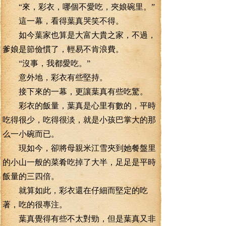
“來，彩衣，哪個不愛吃，夾娘碗里。”
這一幕，看得葉真哭笑不得。
如今葉家也算是大富大貴之家，不過，
爹娘是節儉慣了，輕易不肯浪費。
“沒事，我都愛吃。”
意外地，彩衣有些堅持。
接下來的一幕，更讓葉真有些吃驚。
彩衣的飯量，葉真是心里有數的，平時
吃得很少，吃得很淡，就是小孩巴掌大的那
么一小碗而已。
現如今，卻將母親米江雪夾到她餐盤里
的小山一般的菜肴吃掉了大半，足足是平時
飯量的三四倍。
就算如此，彩衣還在仔細而堅定的吃
著，吃的很專注。
葉真覺得有些不太對勁，但是葉真又非