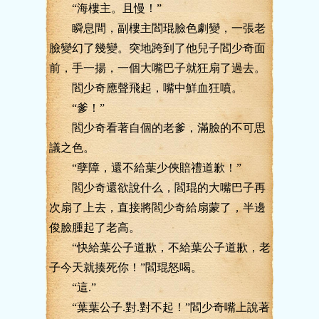
“海樓主。且慢！”
瞬息間，副樓主閻琨臉色劇變，一張老
臉變幻了幾變。突地跨到了他兒子閻少奇面
前，手一揚，一個大嘴巴子就狂扇了過去。
閻少奇應聲飛起，嘴中鮮血狂噴。
“爹！”
閻少奇看著自個的老爹，滿臉的不可思
議之色。
“孽障，還不給葉少俠賠禮道歉！”
閻少奇還欲說什么，閻琨的大嘴巴子再
次扇了上去，直接將閻少奇給扇蒙了，半邊
俊臉腫起了老高。
“快給葉公子道歉，不給葉公子道歉，老
子今天就揍死你！”閻琨怒喝。
“這.”
“葉葉公子.對.對不起！”閻少奇嘴上說著