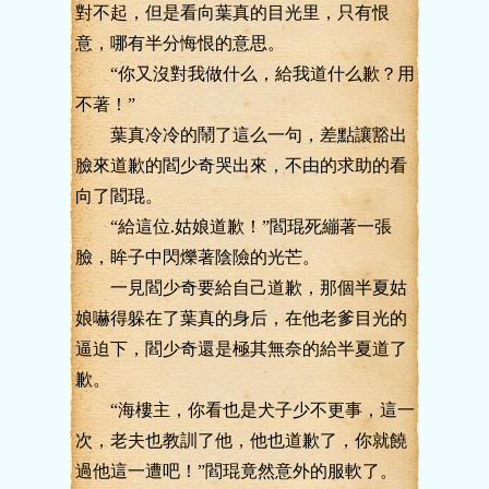
對不起，但是看向葉真的目光里，只有恨
意，哪有半分悔恨的意思。
“你又沒對我做什么，給我道什么歉？用
不著！”
葉真冷冷的鬧了這么一句，差點讓豁出
臉來道歉的閻少奇哭出來，不由的求助的看
向了閻琨。
“給這位.姑娘道歉！”閻琨死繃著一張
臉，眸子中閃爍著陰險的光芒。
一見閻少奇要給自己道歉，那個半夏姑
娘嚇得躲在了葉真的身后，在他老爹目光的
逼迫下，閻少奇還是極其無奈的給半夏道了
歉。
“海樓主，你看也是犬子少不更事，這一
次，老夫也教訓了他，他也道歉了，你就饒
過他這一遭吧！”閻琨竟然意外的服軟了。