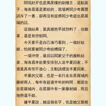
閻琨好歹也是萬星樓的副樓主，這點面
子，海洛霜還是要給的，當場將閻少奇厲聲
訓斥了一番，卻再沒有提將閻少奇趕出星羅
城的話。
這個結果，葉真雖然早就預料了，但聽
著，還是有些郁悶。
今天要不是自己湊巧看到，一個好姑
娘，怕就要被閻少奇給糟蹋了。
一場沖突，最后以閻家父子的服軟結
束，海洛霜本欲要安排別人送半夏回家，不
過葉真有些不放心，主動請纓送半夏回家。
半夏的父親，也是一名行走在星羅城的
藥材商人，每年有超過半年的時間，都居住
在星羅城內，在星羅中有一家藥材鋪，而且
地勢還不錯。
據半夏說，她這個名字，也是她父親根