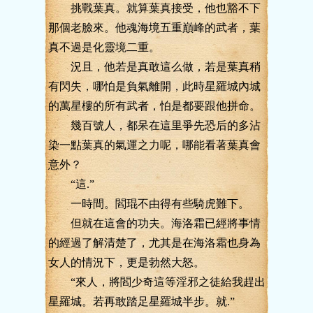
挑戰葉真。就算葉真接受，他也豁不下
那個老臉來。他魂海境五重巔峰的武者，葉
真不過是化靈境二重。
況且，他若是真敢這么做，若是葉真稍
有閃失，哪怕是負氣離開，此時星羅城內城
的萬星樓的所有武者，怕是都要跟他拼命。
幾百號人，都呆在這里爭先恐后的多沾
染一點葉真的氣運之力呢，哪能看著葉真會
意外？
“這.”
一時間。閻琨不由得有些騎虎難下。
但就在這會的功夫。海洛霜已經將事情
的經過了解清楚了，尤其是在海洛霜也身為
女人的情況下，更是勃然大怒。
“來人，將閻少奇這等淫邪之徒給我趕出
星羅城。若再敢踏足星羅城半步。就.”