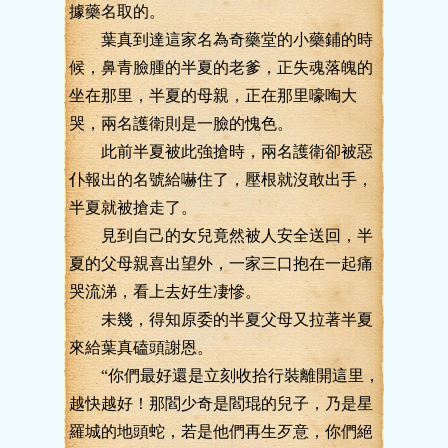
據藥名取的。
葉真到達這家名為奇藥堂的小藥鋪的時
候，鼻青臉腫的半夏的老爹，正失魂落魄的
坐在那里，半夏的母親，正在那里嚎啕大
哭，兩名護衛則是一臉的愧色。
此前半夏被此強搶時，兩名護衛卻被惡
仆報出的名號給嚇住了，壓根就沒敢出手，
半夏就被搶走了。
見到自己的女兒竟然被人安全送回，半
夏的父母親喜出望外，一家三口抱在一起痛
哭流涕，看上去好生凄慘。
未幾，得知原委的半夏父母又拉著半夏
來給葉真磕頭謝恩。
“你們最好還是立刻收拾行裝離開這里，
越快越好！那閻少奇是閻琨的兒子，乃是星
羅城的地頭蛇，若是他們再生歹意，你們絕