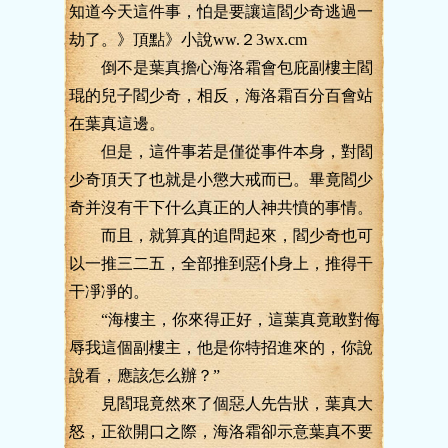
知道今天這件事，怕是要讓這閻少奇逃過一
劫了。》頂點》小說ww.２3wx.cm
倒不是葉真擔心海洛霜會包庇副樓主閻
琨的兒子閻少奇，相反，海洛霜百分百會站
在葉真這邊。
但是，這件事若是僅從事件本身，對閻
少奇頂天了也就是小懲大戒而已。畢竟閻少
奇并沒有干下什么真正的人神共憤的事情。
而且，就算真的追問起來，閻少奇也可
以一推三二五，全部推到惡仆身上，推得干
干凈凈的。
“海樓主，你來得正好，這葉真竟敢對侮
辱我這個副樓主，他是你特招進來的，你說
說看，應該怎么辦？”
見閻琨竟然來了個惡人先告狀，葉真大
怒，正欲開口之際，海洛霜卻示意葉真不要