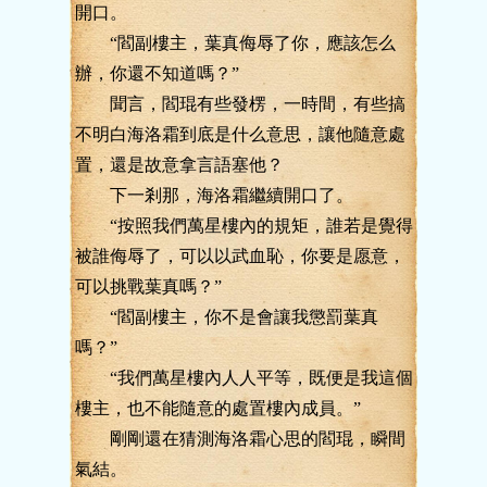
開口。
“閻副樓主，葉真侮辱了你，應該怎么
辦，你還不知道嗎？”
聞言，閻琨有些發楞，一時間，有些搞
不明白海洛霜到底是什么意思，讓他隨意處
置，還是故意拿言語塞他？
下一剎那，海洛霜繼續開口了。
“按照我們萬星樓內的規矩，誰若是覺得
被誰侮辱了，可以以武血恥，你要是愿意，
可以挑戰葉真嗎？”
“閻副樓主，你不是會讓我懲罰葉真
嗎？”
“我們萬星樓內人人平等，既便是我這個
樓主，也不能隨意的處置樓內成員。”
剛剛還在猜測海洛霜心思的閻琨，瞬間
氣結。