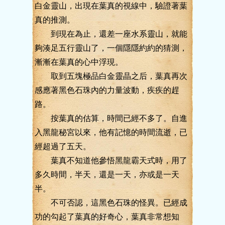
白金靈山，出現在葉真的視線中，驗證著葉
真的推測。
到現在為止，還差一座水系靈山，就能
夠湊足五行靈山了，一個隱隱約約的猜測，
漸漸在葉真的心中浮現。
取到五塊極品白金靈晶之后，葉真再次
感應著黑色石珠內的力量波動，疾疾的趕
路。
按葉真的估算，時間已經不多了。自進
入黑龍秘宮以來，他有記憶的時間流逝，已
經超過了五天。
葉真不知道他參悟黑龍霸天式時，用了
多久時間，半天，還是一天，亦或是一天
半。
不可否認，這黑色石珠的怪異。已經成
功的勾起了葉真的好奇心，葉真非常想知