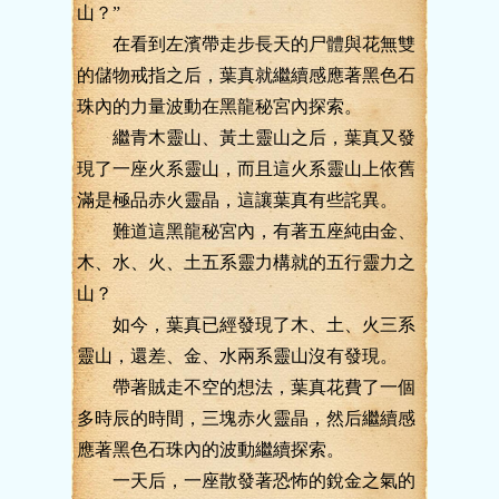
山？”
在看到左濱帶走步長天的尸體與花無雙
的儲物戒指之后，葉真就繼續感應著黑色石
珠內的力量波動在黑龍秘宮內探索。
繼青木靈山、黃土靈山之后，葉真又發
現了一座火系靈山，而且這火系靈山上依舊
滿是極品赤火靈晶，這讓葉真有些詫異。
難道這黑龍秘宮內，有著五座純由金、
木、水、火、土五系靈力構就的五行靈力之
山？
如今，葉真已經發現了木、土、火三系
靈山，還差、金、水兩系靈山沒有發現。
帶著賊走不空的想法，葉真花費了一個
多時辰的時間，三塊赤火靈晶，然后繼續感
應著黑色石珠內的波動繼續探索。
一天后，一座散發著恐怖的銳金之氣的