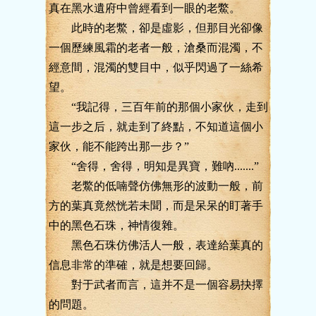
真在黑水遺府中曾經看到一眼的老鱉。
此時的老鱉，卻是虛影，但那目光卻像
一個歷練風霜的老者一般，滄桑而混濁，不
經意間，混濁的雙目中，似乎閃過了一絲希
望。
“我記得，三百年前的那個小家伙，走到
這一步之后，就走到了終點，不知道這個小
家伙，能不能跨出那一步？”
“舍得，舍得，明知是異寶，難吶.......”
老鱉的低喃聲仿佛無形的波動一般，前
方的葉真竟然恍若未聞，而是呆呆的盯著手
中的黑色石珠，神情復雜。
黑色石珠仿佛活人一般，表達給葉真的
信息非常的準確，就是想要回歸。
對于武者而言，這并不是一個容易抉擇
的問題。