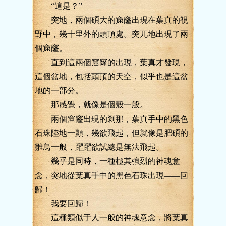
“這是？”
突地，兩個碩大的窟窿出現在葉真的視
野中，幾十里外的頭頂處。突兀地出現了兩
個窟窿。
直到這兩個窟窿的出現，葉真才發現，
這個盆地，包括頭頂的天空，似乎也是這盆
地的一部分。
那感覺，就像是個殼一般。
兩個窟窿出現的剎那，葉真手中的黑色
石珠陸地一顫，幾欲飛起，但就像是肥碩的
雛鳥一般，躍躍欲試總是無法飛起。
幾乎是同時，一種極其強烈的神魂意
念，突地從葉真手中的黑色石珠出現——回
歸！
我要回歸！
這種類似于人一般的神魂意念，將葉真