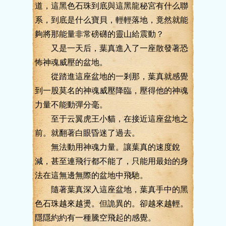
道，這黑色石珠到底與這黑龍秘宮有什么聯
系，到底是什么寶貝，輕輕落地，竟然就能
夠將那能量非常磅礴的靈山給震動？
又是一天后，葉真進入了一座散發著恐
怖神魂威壓的盆地。
從踏進這座盆地的一剎那，葉真就感覺
到一股莫名的神魂威壓降臨，壓得他的神魂
力量不能動彈分毫。
至于云翼虎王小貓，在接近這座盆地之
前。就翻著白眼昏迷了過去。
無法動用神魂力量。讓葉真的速度銳
減，甚至連飛行都不能了，只能用最始的身
法在這無邊無際的盆地中飛馳。
隨著葉真深入這座盆地，葉真手中的黑
色石珠越來越燙。但詭異的。卻越來越輕。
隱隱約約有一種騰空飛起的感覺。