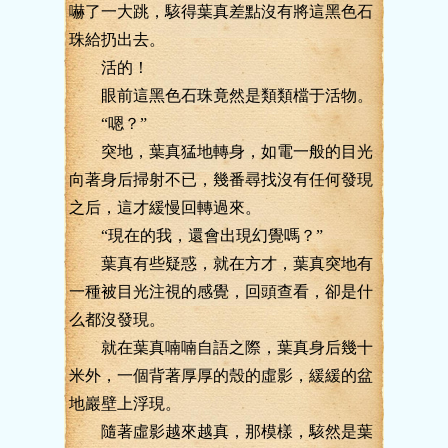
嚇了一大跳，駭得葉真差點沒有將這黑色石
珠給扔出去。
活的！
眼前這黑色石珠竟然是類類檔于活物。
“嗯？”
突地，葉真猛地轉身，如電一般的目光
向著身后掃射不已，幾番尋找沒有任何發現
之后，這才緩慢回轉過來。
“現在的我，還會出現幻覺嗎？”
葉真有些疑惑，就在方才，葉真突地有
一種被目光注視的感覺，回頭查看，卻是什
么都沒發現。
就在葉真喃喃自語之際，葉真身后幾十
米外，一個背著厚厚的殼的虛影，緩緩的盆
地巖壁上浮現。
隨著虛影越來越真，那模樣，駭然是葉