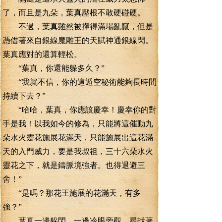
了，而且是九朵，葉真壓根不敢硬碰硬。
不過，葉真雖然被攆得滿場亂竄，但是
憑借著來自銀線魔雕王的天賦神通銀線閃。
葉真應對的還算輕松。
“葉真，你還能躲多久？”
“我就不信，你的這遁空秘術能夠長時間
持續下去？”
“哈哈，葉真，你應該慶幸！慶幸你的對
手是我！以我如今的修為，只能將這催動九
朵水火靈花施展花滿天，只能施展出這花滿
天的入門威力，要是我叔祖，三十六朵水火
靈花之下，就是鑄脈境強者。也得退避三
舍！”
“是嗎？那花王施展的花滿天，有多
強？”
葉真一邊躲閃，一邊冷眼旁觀。尋找著