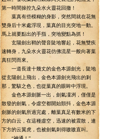
第一時間操控九朵水火靈花回撤！
葉真有些模糊的身影，突然間就在花無
雙身后十米處浮現，葉真的目光突地一動。
馬上就要點出的手指，突地變點為抓！
玄陽劍出鞘的聲音陡地響起，花無雙疾
速轉身，九朵水火靈花仿佛流星一般向著葉
真狂閃而來。
一道長達十幾丈的金色本源劍光，陡地
從玄陽劍上飛出，金色本源劍光飛出的剎
那，驚駭之色，也從葉真的眼眸中浮現。
金色本源劍脈一出，劍氣凜冽，僅僅是
散發的劍氣，令虛空都開始顫抖，金色本源
劍脈的劍氣所過完處，離葉真足有數米的下
方的白云，在這種虛空，迅速的被震散，連
下方的云翼虎，也被劍氣刺得嗷嗷直叫。
“神通！”