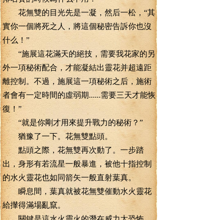
花無雙的目光先是一凝，然后一松，“其
實你一個將死之人，將這個秘密告訴你也沒
什么！”
“施展這花滿天的絕技，需要我花家的另
外一項秘術配合，才能凝結出靈花并超遠距
離控制。不過，施展這一項秘術之后，施術
者會有一定時間的虛弱期......需要三天才能恢
復！”
“就是你剛才用來提升戰力的秘術？”
猶豫了一下。花無雙點頭。
點頭之際，花無雙再次動了。一步踏
出，身形有若流星一般暴進，被他十指控制
的水火靈花也如同箭矢一般直射葉真。
瞬息間，葉真就被花無雙催動水火靈花
給攆得滿場亂竄。
關鍵是這水火靈火的潛在威力太恐怖