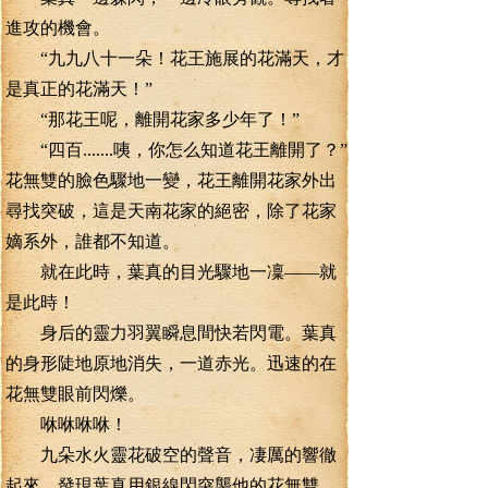
進攻的機會。
“九九八十一朵！花王施展的花滿天，才
是真正的花滿天！”
“那花王呢，離開花家多少年了！”
“四百.......咦，你怎么知道花王離開了？”
花無雙的臉色驟地一變，花王離開花家外出
尋找突破，這是天南花家的絕密，除了花家
嫡系外，誰都不知道。
就在此時，葉真的目光驟地一凜——就
是此時！
身后的靈力羽翼瞬息間快若閃電。葉真
的身形陡地原地消失，一道赤光。迅速的在
花無雙眼前閃爍。
咻咻咻咻！
九朵水火靈花破空的聲音，凄厲的響徹
起來。發現葉真用銀線閃突襲他的花無雙，