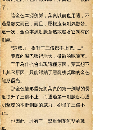
了。
這金色本源劍脈，葉真以前也用過，不
過是數丈而已，而且，壓根沒有劍氣散發。
這一次，金色本源劍脈竟然散發著它獨有的
劍氣。
“這威力，提升了三倍都不止吧.......”
葉真的嘴巴張得老大，微微的呢喃著。
至于為什么會出現這種原因，葉真想不
出其它原因，只能歸結于黑龍榜獎勵的金色
龍形霞光。
那金色龍形霞光將葉真的第一劍脈的長
度提升了三倍不止。而通過第一劍脈劍心通
明擊發的本源劍脈的威力，卻強了三倍不
止。
也因此，才有了一擊重創花無雙的戰
果。