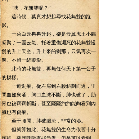
“咦，花無雙呢？”
這時候，葉真才想起尋找花無雙的蹤
影。
一朵白云冉冉升起，卻是云翼虎王小貓
凝聚了一團云氣。托著重傷瀕死的花無雙慢
慢的升上天空，升上來的剎那，云氣再次一
聚。不留一絲蹤影。
此時的花無雙，再無任何天下第一公子
的模樣。
一道劍痕。從左肩到右腰斜劃而過，里
間血如泉涌，胸口血沫不斷，肺也破了，肋
骨也被齊齊斬斷，甚至隱隱約約能夠看到內
臟也有傷痕。
至于腰間，脖破腸流，非常的慘。
但就算如此。花無雙的生命力依舊十分
頑強，雖然呼吸有些急促，但是可以看到，