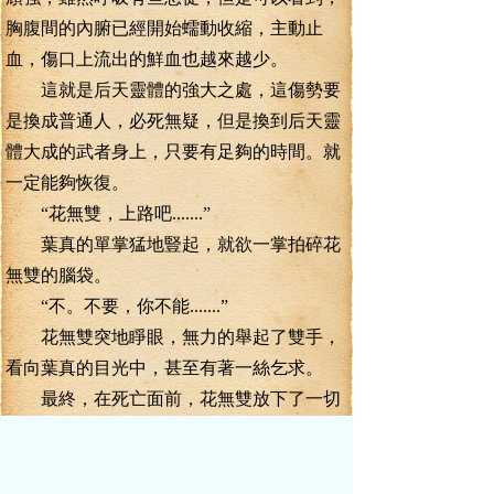
胸腹間的內腑已經開始蠕動收縮，主動止
血，傷口上流出的鮮血也越來越少。
這就是后天靈體的強大之處，這傷勢要
是換成普通人，必死無疑，但是換到后天靈
體大成的武者身上，只要有足夠的時間。就
一定能夠恢復。
“花無雙，上路吧.......”
葉真的單掌猛地豎起，就欲一掌拍碎花
無雙的腦袋。
“不。不要，你不能.......”
花無雙突地睜眼，無力的舉起了雙手，
看向葉真的目光中，甚至有著一絲乞求。
最終，在死亡面前，花無雙放下了一切
尊嚴！
這世上，能夠淡然赴死的，最終還是少
數。