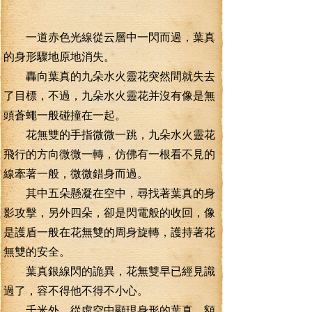
一道赤色光線從云層中一閃而過，葉真
的身形驟地原地消失。
轟向葉真的九朵水火靈花突然間就失去
了目標，不過，九朵水火靈花并沒有像是無
頭蒼蠅一般碰撞在一起。
花無雙的手指微微一跳，九朵水火靈花
飛行的方向微微一轉，仿佛有一根看不見的
線牽著一般，微微錯身而過。
其中五朵懸凝在空中，尋找著葉真的身
影攻擊，另外四朵，卻是閃電般的收回，像
是護盾一般在花無雙的周身旋轉，護持著花
無雙的安全。
葉真銀線閃的詭異，花無雙早已經見識
過了，容不得他不得不小心。
千米外，從虛空中顯現身形的葉真，額