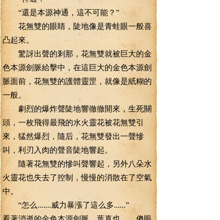
“還是本源神通，這不可能？”
花無雙的眼睛，陡地像是青蛙眼一般喜
凸起來。
驚訝出聲的剎那，花無雙就被巨大的金
色本源劍脈給擊中，在這巨大的金色本源劍
脈面前，花無雙的護體靈罡，就像是紙糊的
一般。
劇烈的爆炸聲陡地響徹徹開來，生死關
頭，一枚飛得最飛的水火靈花被花無雙引
來，猛然爆烈，隨后，花無雙發出一聲慘
叫，利刃入肉的聲音陡地響起。
隨著花無雙的慘叫聲響起，另外八朵水
火靈花也失去了控制，慢慢的消散在了空氣
中。
“怎么.......威力暴漲了這么多......”
看著消逝的金色本源劍脈，葉真也 傻眼