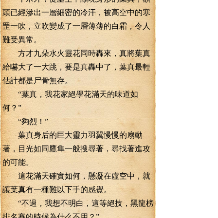
頭已經滲出一層細密的冷汗，被高空中的寒
罡一吹，立吹變成了一層薄薄的白霜，令人
難受異常。
方才九朵水火靈花同時轟來，真將葉真
給嚇大了一大跳，要是真轟中了，葉真最輕
估計都是尸骨無存。
“葉真，我花家絕學花滿天的味道如
何？”
“夠烈！”
葉真身后的巨大靈力羽翼慢慢的扇動
著，目光如同鷹隼一般搜尋著，尋找著進攻
的可能。
這花滿天確實如何，懸凝在虛空中，就
讓葉真有一種難以下手的感覺。
“不過，我想不明白，這等絕技，黑龍榜
排名賽的時候為什么不用？”