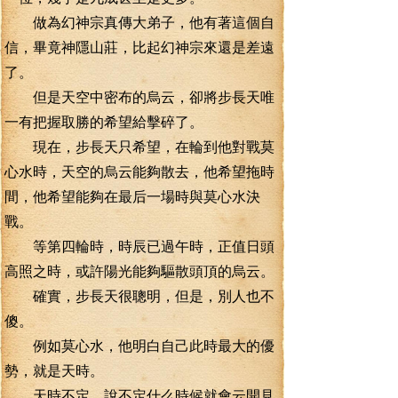
做為幻神宗真傳大弟子，他有著這個自
信，畢竟神隱山莊，比起幻神宗來還是差遠
了。
但是天空中密布的烏云，卻將步長天唯
一有把握取勝的希望給擊碎了。
現在，步長天只希望，在輪到他對戰莫
心水時，天空的烏云能夠散去，他希望拖時
間，他希望能夠在最后一場時與莫心水決
戰。
等第四輪時，時辰已過午時，正值日頭
高照之時，或許陽光能夠驅散頭頂的烏云。
確實，步長天很聰明，但是，別人也不
傻。
例如莫心水，他明白自己此時最大的優
勢，就是天時。
天時不定，說不定什么時候就會云開見