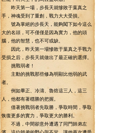
昨天第一場，步長天就慘敗于葉真之
手，神魂受到了重創，戰力大大受損。
號為掌絕的步長天，能夠闖下如今這么
大的名頭，可不僅僅是因為實力，他的頭
腦，他的智慧，也不可或缺。
因此，昨天第一場慘敗于葉真之手戰力
受損之后，步長天就做出了最正確的選擇。
挑戰弱者！
主動的挑戰那些修為明顯比他弱的武
者。
例如畢正、冷濤、魯焙這三人，這三
人，他都有著穩勝的把握。
借著挑戰弱者先取勝，爭取時間，爭取
恢復更多的實力，爭取更大的勝利。
不過，中間卻意外遭遇了同門師弟左
濱，這位師弟的野心與不甘，讓他再次遭受