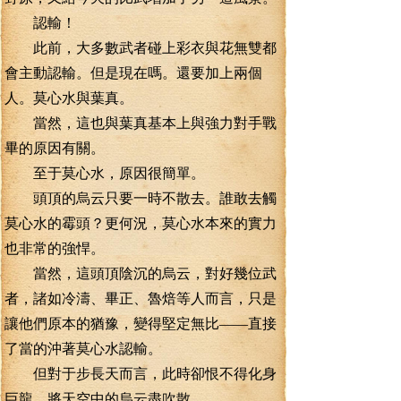
認輸！
此前，大多數武者碰上彩衣與花無雙都
會主動認輸。但是現在嗎。還要加上兩個
人。莫心水與葉真。
當然，這也與葉真基本上與強力對手戰
畢的原因有關。
至于莫心水，原因很簡單。
頭頂的烏云只要一時不散去。誰敢去觸
莫心水的霉頭？更何況，莫心水本來的實力
也非常的強悍。
當然，這頭頂陰沉的烏云，對好幾位武
者，諸如冷濤、畢正、魯焙等人而言，只是
讓他們原本的猶豫，變得堅定無比——直接
了當的沖著莫心水認輸。
但對于步長天而言，此時卻恨不得化身
巨龍，將天空中的烏云盡吹散。