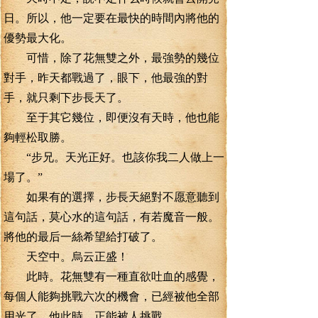
日。所以，他一定要在最快的時間內將他的
優勢最大化。
可惜，除了花無雙之外，最強勢的幾位
對手，昨天都戰過了，眼下，他最強的對
手，就只剩下步長天了。
至于其它幾位，即便沒有天時，他也能
夠輕松取勝。
“步兄。天光正好。也該你我二人做上一
場了。”
如果有的選擇，步長天絕對不愿意聽到
這句話，莫心水的這句話，有若魔音一般。
將他的最后一絲希望給打破了。
天空中。烏云正盛！
此時。花無雙有一種直欲吐血的感覺，
每個人能夠挑戰六次的機會，已經被他全部
用光了。他此時，正能被人挑戰。