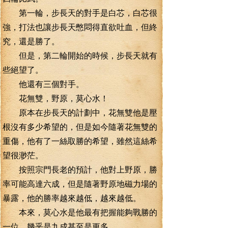
第一輪，步長天的對手是白芯，白芯很
強，打法也讓步長天憋悶得直欲吐血，但終
究，還是勝了。
但是，第二輪開始的時候，步長天就有
些絕望了。
他還有三個對手。
花無雙，野原，莫心水！
原本在步長天的計劃中，花無雙他是壓
根沒有多少希望的，但是如今隨著花無雙的
重傷，他有了一絲取勝的希望，雖然這絲希
望很渺茫。
按照宗門長老的預計，他對上野原，勝
率可能高達六成，但是隨著野原地磁力場的
暴露，他的勝率越來越低，越來越低。
本來，莫心水是他最有把握能夠戰勝的
一位，幾乎是九成甚至是更多。