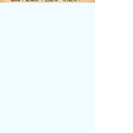
有句話叫做天公不做美！
當看到一縷陽光從厚重的烏云中射下的
時候，步長天突然間有一種直欲吐血的沖
動。
他剛剛被莫心水逼輸，這漫天的烏云就
有要散的趨勢。
半個時辰之后，當第二天的第二輪比武
結束，進入一個時辰的休息時間的時候，步
長天真的要吐血了。
看著當空高懸的紅彤彤的太陽，步長天
體內氣血涌動，因為胸中的那口不平之氣，
步長天體內充沛的血氣仿佛血珠一般在體內
游走滾動，一張臉瞬息間變得殷紅欲滴。
若不是宗門長老鴻風及時的助他平息氣
血，步長天可能會當場就走火入魔，鮮血狂
噴。