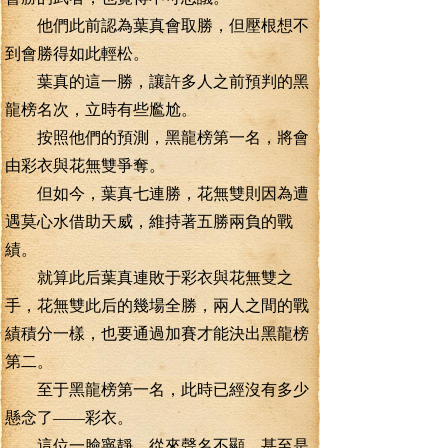
他們此前認為葉真會取勝，但壓根想不
到會勝得如此輕松。
葉真的這一勝，讓許多人之前預判的黑
龍榜名次，立時有些尷尬。
按照他們的預測，黑龍榜第一名，將會
由彩衣與花無雙爭奪。
但如今，葉真七連勝，花無雙則因為遭
遇莫心水借助天威，維持著五勝兩負的戰
績。
就算此后葉真連敗于彩衣與花無雙之
手，花無雙此后的幾場全勝，兩人之間的戰
績積分一樣，也要通過加賽才能決出黑龍榜
第二。
至于黑龍榜第一名，此時已經沒有多少
懸念了——彩衣。
這位一臉寧靜，從來聲名不顯，甚至是