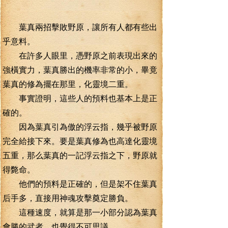
葉真兩招擊敗野原，讓所有人都有些出
乎意料。
在許多人眼里，憑野原之前表現出來的
強橫實力，葉真勝出的機率非常的小，畢竟
葉真的修為擺在那里，化靈境二重。
事實證明，這些人的預料也基本上是正
確的。
因為葉真引為傲的浮云指，幾乎被野原
完全給接下來。要是葉真修為也高達化靈境
五重，那么葉真的一記浮云指之下，野原就
得斃命。
他們的預料是正確的，但是架不住葉真
后手多，直接用神魂攻擊奠定勝負。
這種速度，就算是那一小部分認為葉真
會勝的武者，也覺得不可思議。