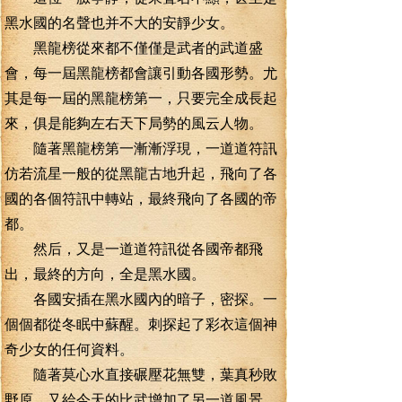
黑水國的名聲也并不大的安靜少女。
黑龍榜從來都不僅僅是武者的武道盛
會，每一屆黑龍榜都會讓引動各國形勢。尤
其是每一屆的黑龍榜第一，只要完全成長起
來，俱是能夠左右天下局勢的風云人物。
隨著黑龍榜第一漸漸浮現，一道道符訊
仿若流星一般的從黑龍古地升起，飛向了各
國的各個符訊中轉站，最終飛向了各國的帝
都。
然后，又是一道道符訊從各國帝都飛
出，最終的方向，全是黑水國。
各國安插在黑水國內的暗子，密探。一
個個都從冬眠中蘇醒。刺探起了彩衣這個神
奇少女的任何資料。
隨著莫心水直接碾壓花無雙，葉真秒敗
野原，又給今天的比武增加了另一道風景。