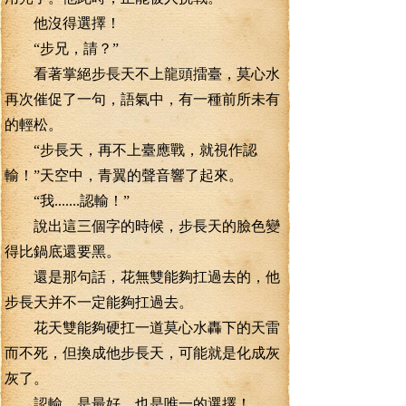
他沒得選擇！
“步兄，請？”
看著掌絕步長天不上龍頭擂臺，莫心水
再次催促了一句，語氣中，有一種前所未有
的輕松。
“步長天，再不上臺應戰，就視作認
輸！”天空中，青翼的聲音響了起來。
“我.......認輸！”
說出這三個字的時候，步長天的臉色變
得比鍋底還要黑。
還是那句話，花無雙能夠扛過去的，他
步長天并不一定能夠扛過去。
花天雙能夠硬扛一道莫心水轟下的天雷
而不死，但換成他步長天，可能就是化成灰
灰了。
認輸，是最好，也是唯一的選擇！