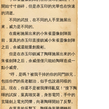
開始寸寸崩碎，但是赤玉印的光華也在快速
的消逝。
不同的武技，在不同的人手里施展出
來，威力是不同的。
在龐彬施展出來的小朱雀靈像劍陣面
前，葉真的赤玉印直接鎮滅小朱雀靈像劍陣
之后，余威還能重創龐彬。
但是在赤玉印鎮滅了陶暉施展出來的小
朱雀劍陣之后，余威僅僅只能給陶暉造成一
點小威脅。
“哼，是嗎？被我干掉的你的同門師兄，
包括你們的長老鄒治，似乎也說過同樣的
話。現在，你還不是被我攆得亂竄！”接下陶
暉的試探，葉真嗤笑著，身形電閃，手中的
玄陽劍上電光閃爍，向著陶暉開始了反擊。
在葉真的反擊下，陶暉身形騰挪轉折，