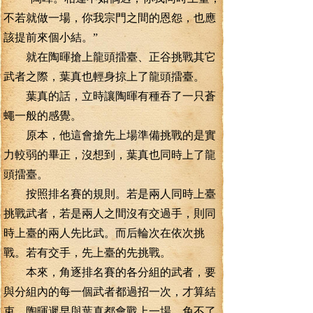
不若就做一場，你我宗門之間的恩怨，也應
該提前來個小結。”
就在陶暉搶上龍頭擂臺、正谷挑戰其它
武者之際，葉真也輕身掠上了龍頭擂臺。
葉真的話，立時讓陶暉有種吞了一只蒼
蠅一般的感覺。
原本，他這會搶先上場準備挑戰的是實
力較弱的畢正，沒想到，葉真也同時上了龍
頭擂臺。
按照排名賽的規則。若是兩人同時上臺
挑戰武者，若是兩人之間沒有交過手，則同
時上臺的兩人先比武。而后輪次在依次挑
戰。若有交手，先上臺的先挑戰。
本來，角逐排名賽的各分組的武者，要
與分組內的每一個武者都過招一次，才算結
束。陶暉遲早與葉真都會戰上一場，免不了