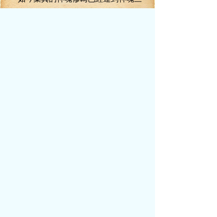
重，神魂攻擊的最大距離是二十米，十五米
之內，神魂攻擊效果最強。
這也是當初葉真對戰步長天時，為什么
要與步長天接近之后，才能施展神魂攻擊的
原因。
如今，陶暉死命與葉真保持著二十米的
距離，就是為了提防葉真的神魂攻擊。
聽到葉真的嗤笑，陶暉嘴角陡地升起一
絲殘忍。
“但這一次.......不一樣！”
最后三個字出口的剎那，陶暉周身翻滾
的靈力陡地隱入體內，一種極其詭異的靈力
波動，陡地從陶暉體內傳出。
一道短而促的血箭陡地從陶暉的頂門飆
射而出的剎那，一道令人心生恐懼的劍氣，
突地從陶暉體內升起。