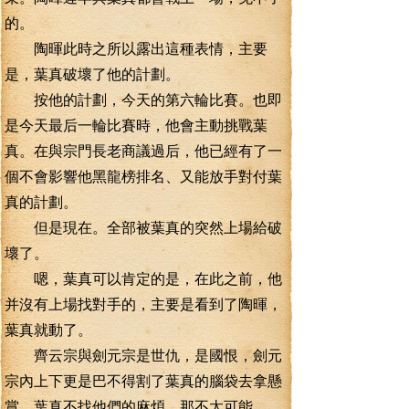
的。
陶暉此時之所以露出這種表情，主要
是，葉真破壞了他的計劃。
按他的計劃，今天的第六輪比賽。也即
是今天最后一輪比賽時，他會主動挑戰葉
真。在與宗門長老商議過后，他已經有了一
個不會影響他黑龍榜排名、又能放手對付葉
真的計劃。
但是現在。全部被葉真的突然上場給破
壞了。
嗯，葉真可以肯定的是，在此之前，他
并沒有上場找對手的，主要是看到了陶暉，
葉真就動了。
齊云宗與劍元宗是世仇，是國恨，劍元
宗內上下更是巴不得割了葉真的腦袋去拿懸
賞，葉真不找他們的麻煩，那不太可能。