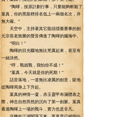
“陶暉，按原計劃行事，只要能夠斬殺了
葉真，你的黑龍榜排名低上一兩個名次，并
無大礙。”
天空中，主持著其它龍頭擂臺賽事的劍
元宗長老致勝的聲音傳進了陶暉的腦海中。
“明白！”
陶暉的目光驟地無比兇厲起來，甚至有
一絲決然。
“哼，戰就戰，我怕你不成！”
“葉真，今天就是你的死期！”
話音落地，一道無比凌厲的劍意，陡地
從陶暉周身上下升起。
葉真的神情一凝，赤玉靈甲布滿體表之
際，神念自然而然的沉向了第一劍脈。葉真
看過陶暉上一場的戰斗，實力也是非凡。
這幾年江湖闖蕩下來，葉真早已經明白