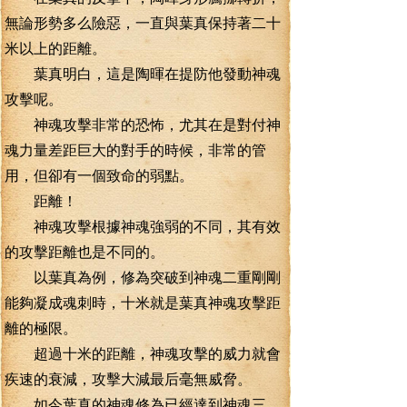
無論形勢多么險惡，一直與葉真保持著二十
米以上的距離。
葉真明白，這是陶暉在提防他發動神魂
攻擊呢。
神魂攻擊非常的恐怖，尤其在是對付神
魂力量差距巨大的對手的時候，非常的管
用，但卻有一個致命的弱點。
距離！
神魂攻擊根據神魂強弱的不同，其有效
的攻擊距離也是不同的。
以葉真為例，修為突破到神魂二重剛剛
能夠凝成魂刺時，十米就是葉真神魂攻擊距
離的極限。
超過十米的距離，神魂攻擊的威力就會
疾速的衰減，攻擊大減最后毫無威脅。
如今葉真的神魂修為已經達到神魂三