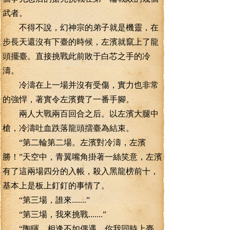
武者。
不得不說，幻神宗的弟子就是機靈，在
步長天還沒有下臺的時候，左濱就竄上了龍
頭擺臺。直接挑戰此前敗于白芯之手的冷
濤。
冷濤在上一場并沒有受傷，實力也非常
的強悍，著實令左濱費了一番手腳。
兩人大戰兩百回合之后。以左濱大腿中
槍，冷濤吐血跌落龍頭擂臺為結束。
“第二輪第二場。左濱對冷濤，左濱
勝！”天空中，青翼嘴角掛著一絲笑意，左濱
有了這兩場四分的入帳，殺入黑龍榜前十，
基本上是板上釘釘的事情了。
“第三場，誰來.......”
“第三場，我來挑戰.......”
“陶暉。相逢不如偶遇，你我同時上臺，