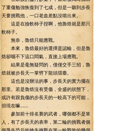
了重傷勉強恢復到了七成，但是一聽到步長
天要挑戰他，一口老血差點沒噴出來。
這是在撿軟柿子捏啊，他魯焙就是那只
軟柿子。
無奈，魯焙只能應戰。
本來，魯焙最好的選擇是認輸，但是魯
焙卻咽不下這口悶氣，直接上場應戰。
結果是毫無疑問的，僅僅交手三招，魯
焙就被步長天一掌劈下龍頭擂臺。
這也是沒辦法的事，步長天的實力擺在
那里。若是魯焙沒有受傷，全盛的狀態下，
或許有跟負傷的步長天的一較高下的可能，
但現在嘛.......
參加前十排名賽的武者，哪個都不是笨
人，有了步長天的表率，第二輪的挑戰者個
個爭先恐后的搶先挑戰在第一輪戰敗的幾個