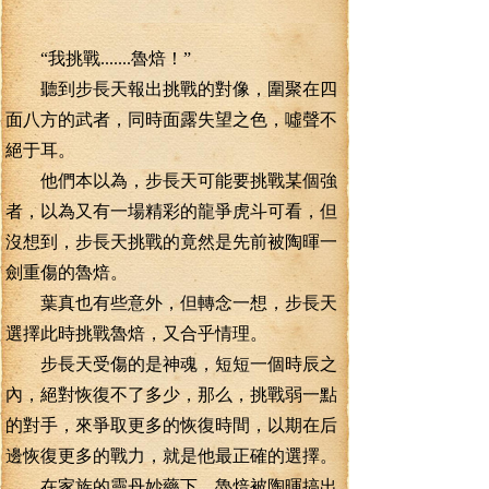
“我挑戰.......魯焙！”
聽到步長天報出挑戰的對像，圍聚在四
面八方的武者，同時面露失望之色，噓聲不
絕于耳。
他們本以為，步長天可能要挑戰某個強
者，以為又有一場精彩的龍爭虎斗可看，但
沒想到，步長天挑戰的竟然是先前被陶暉一
劍重傷的魯焙。
葉真也有些意外，但轉念一想，步長天
選擇此時挑戰魯焙，又合乎情理。
步長天受傷的是神魂，短短一個時辰之
內，絕對恢復不了多少，那么，挑戰弱一點
的對手，來爭取更多的恢復時間，以期在后
邊恢復更多的戰力，就是他最正確的選擇。
在家族的靈丹妙藥下，魯焙被陶暉搞出