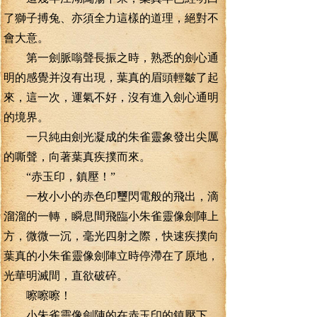
了獅子搏兔、亦須全力這樣的道理，絕對不
會大意。
第一劍脈嗡聲長振之時，熟悉的劍心通
明的感覺并沒有出現，葉真的眉頭輕皺了起
來，這一次，運氣不好，沒有進入劍心通明
的境界。
一只純由劍光凝成的朱雀靈象發出尖厲
的嘶聲，向著葉真疾撲而來。
“赤玉印，鎮壓！”
一枚小小的赤色印璽閃電般的飛出，滴
溜溜的一轉，瞬息間飛臨小朱雀靈像劍陣上
方，微微一沉，毫光四射之際，快速疾撲向
葉真的小朱雀靈像劍陣立時停滯在了原地，
光華明滅間，直欲破碎。
嚓嚓嚓！
小朱雀靈像劍陣的在赤玉印的鎮壓下，