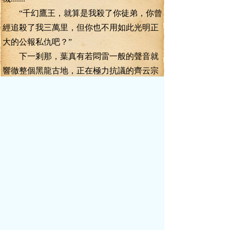
“千幻鷹王，就算是我殺了你徒弟，你曾
經追殺了我三萬里，但你也不用如此光明正
大的公報私仇吧？”
下一剎那，葉真有若悶雷一般的聲音就
響徹整個黑龍古地，正在極力抗議的齊云宗
的長老計車、鐘離景的眼睛同時一亮。
葉真這一招妙啊！
瞬間就轉移了視線，讓青翼有了忌憚。
瞬地，所有人的目光，齊刷刷的盯向了
千幻鷹王。
原來，還有這么一個緣故啊！
“況且，二號龍頭擂臺的諸位也可以替葉
真證明！龐彬口口聲聲要拿我的腦袋去領懸
賞，難道只準他殺我，不準我反擊嗎？”
“再說了，黑龍榜角逐，若不能生死相
拼，那比個鳥！出手前還要思前想后，考慮