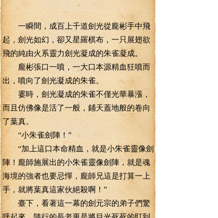
一瞬間，成百上千道劍光從龐彬手中飛
起，劍光如幻，卻又星羅棋布，一只展翅欲
飛的純由火系靈力劍光凝成的朱雀凝成。
龐彬張口一噴，一大口本源精血狂噴而
出，噴向了劍光凝成的朱雀。
霎時，劍光凝成的朱雀不僅光華暴漲，
而且仿佛像是活了一般，鋪天蓋地般的卷向
了葉真。
“小朱雀劍陣！”
“加上這口本命精血，就是小朱雀靈像劍
陣！龐師施展出的小朱雀靈像劍陣，就是魂
海境的強者也要忌憚，龐師兄這是打算一上
手，就將葉真這家伙絕殺啊！”
臺下，看著這一幕的劍元宗的弟子們驚
呼起來，隨行的長老更是將目光死死的盯到