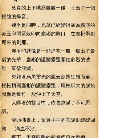
葉真的上下嘴唇微微一碰，吐出了一個
輕脆的爆音。
幾乎是同時，光華已經變得頗為黯淡的
赤玉印閃電般印向龐彬的胸口，在龐彬舉劍
迎來的剎那。
赤玉印就像是一顆煙花一般，爆出了最
后的光華，龐彬的護體靈罡開始劇烈的波
動，直欲湮滅。
夾雜著烏黑雷光的風云劍罡狂飆而至，
輕松切開龐彬的護體靈罡，龐彬碩大的腦袋
就像是爆竹一般沖上了天空。
大睜著的雙目中，依舊寫滿了不可思
議。
龍頭擂臺上，葉真手中的玄陽劍緩緩回
鞘.......滴血不沾。
臺下，天空觀戰的武者們再次看傻。