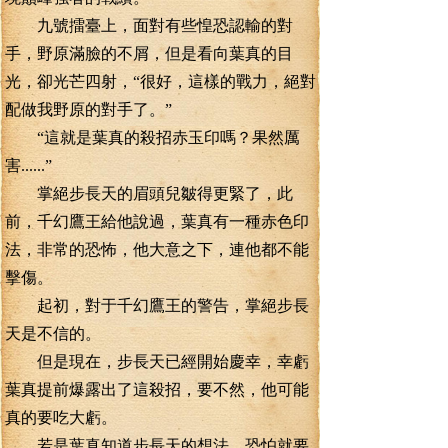
九號擂臺上，面對有些惶恐認輸的對
手，野原滿臉的不屑，但是看向葉真的目
光，卻光芒四射，“很好，這樣的戰力，絕對
配做我野原的對手了。”
“這就是葉真的殺招赤玉印嗎？果然厲
害......”
掌絕步長天的眉頭兒皺得更緊了，此
前，千幻鷹王給他說過，葉真有一種赤色印
法，非常的恐怖，他大意之下，連他都不能
擊傷。
起初，對于千幻鷹王的警告，掌絕步長
天是不信的。
但是現在，步長天已經開始慶幸，幸虧
葉真提前爆露出了這殺招，要不然，他可能
真的要吃大虧。
若是葉真知道步長天的想法，恐怕就要