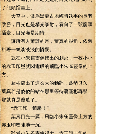
了龍頭擂臺上。
天空中，做為黑龍古地臨時執事的長老
致勝，目光也是精光暴射，看向了二號龍頭
擂臺，目光滿是期待。
讓所有人驚訝的是，葉真的眼角，依舊
掛著一絲淡淡淡的憐憫。
就在小朱雀靈像撲出的剎那，一枚小小
的赤玉印璽就閃電般的飛臨小朱雀靈像的上
方。
龐彬搞出了這么大的動靜，蓄勢良久，
葉真若是傻傻的站在那里等待著龐彬轟擊，
那就真是傻瓜了。
“赤玉印，鎮壓！”
葉真目光一厲，飛臨小朱雀靈像上方的
赤玉印璽陡地一沉。
雖然小朱雀靈像很大，赤玉印非常的