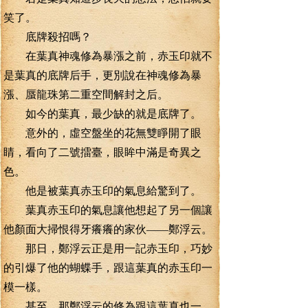
笑了。
底牌殺招嗎？
在葉真神魂修為暴漲之前，赤玉印就不
是葉真的底牌后手，更別說在神魂修為暴
漲、蜃龍珠第二重空間解封之后。
如今的葉真，最少缺的就是底牌了。
意外的，虛空盤坐的花無雙睜開了眼
睛，看向了二號擂臺，眼眸中滿是奇異之
色。
他是被葉真赤玉印的氣息給驚到了。
葉真赤玉印的氣息讓他想起了另一個讓
他顏面大掃恨得牙癢癢的家伙——鄭浮云。
那日，鄭浮云正是用一記赤玉印，巧妙
的引爆了他的蝴蝶手，跟這葉真的赤玉印一
模一樣。
甚至，那鄭浮云的修為跟這葉真也一