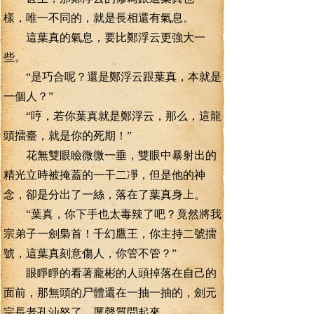
樣，唯一不同的，就是長相還有氣息。
這葉真的氣息，要比鄭浮云更強大一
些。
“是巧合呢？還是鄭浮云跟葉真，本就是
一個人？”
“哼，若你葉真就是鄭浮云，那么，這龍
頭擂臺，就是你的死期！”
花無雙眼瞼微微一垂，雙眼中暴射出的
精光立時被掩蓋的一干二凈，但是他的神
念，卻是分出了一絲，落在了葉真身上。
“葉真，你下手也太毒辣了吧？竟然將我
宗弟子一劍梟首！千幻鷹王，你主持二號擂
號，這葉真刻意傷人，你管不管？”
眼睜睜的看著龐彬的人頭掉落在自己的
面前，那無頭的尸體還在一抽一抽的，劍元
宗長老孔汕怒了，厲聲質問起來。