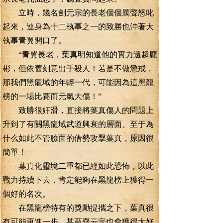
立時，幾名劍元宗的長老個個厲聲怒叱
起來，連身為十二執事之一的致勝也沖著大
執事青翼開口了。
“青翼長老，葉真明知道他的實力遠超龐
彬，但依舊刻意出手殺人！若是不做懲戒，
那我們黑龍域的年輕一代，可能因為這黑龍
榜的一場比賽而元氣大傷！”
致勝很奸滑，直接將葉真傷人的問題上
升到了有關黑龍域武道興衰的層面。至于為
什么如此不管臉面的借勢攻擊葉真，原因很
簡單！
葉真化靈境二重都已經如此恐怖，以此
戰力持續下去，肯定能夠在黑龍榜上獲得一
個好的名次。
在黑龍榜特有的獎勵提攜之下，葉真很
有可能更進一步，甚至齊云宗也會獲得大好