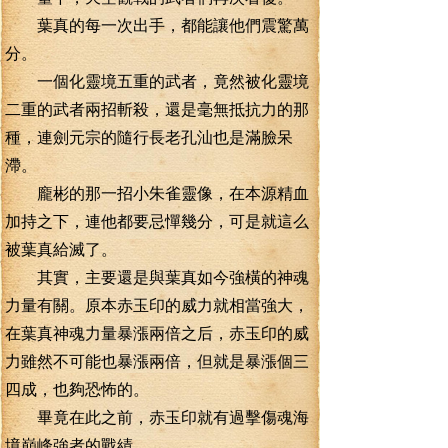
葉真的每一次出手，都能讓他們震驚萬
分。
一個化靈境五重的武者，竟然被化靈境
二重的武者兩招斬殺，還是毫無抵抗力的那
種，連劍元宗的隨行長老孔汕也是滿臉呆
滯。
龐彬的那一招小朱雀靈像，在本源精血
加持之下，連他都要忌憚幾分，可是就這么
被葉真給滅了。
其實，主要還是與葉真如今強橫的神魂
力量有關。原本赤玉印的威力就相當強大，
在葉真神魂力量暴漲兩倍之后，赤玉印的威
力雖然不可能也暴漲兩倍，但就是暴漲個三
四成，也夠恐怖的。
畢竟在此之前，赤玉印就有過擊傷魂海
境巔峰強者的戰績。