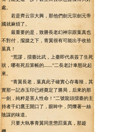
處。
若是齊云宗大興，那他們劍元宗劍元帝
國就麻煩了。
最重要的是，致勝長老幻神宗跟葉真也
不對付，攛掇之下，青翼很有可能出手收拾
葉真！
“荒謬，擂臺比武，上臺即代表簽了生死
狀，哪有死后算帳的.......”二長老計車怒叱起
來。
“青翼長老，葉真此子確實心存毒辣，其
實那一記赤玉印已經奠定了勝局，后來的那
一劍，純粹是害人性命！”二號龍頭擂臺的主
持者千幻鷹王開口了，眼眸中，閃爍著一絲
陰謀的味道。
只要大執事青翼同意懲罰葉真，那趁
機.......