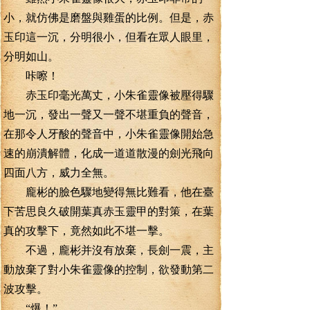
小，就仿佛是磨盤與雞蛋的比例。但是，赤
玉印這一沉，分明很小，但看在眾人眼里，
分明如山。
咔嚓！
赤玉印毫光萬丈，小朱雀靈像被壓得驟
地一沉，發出一聲又一聲不堪重負的聲音，
在那令人牙酸的聲音中，小朱雀靈像開始急
速的崩潰解體，化成一道道散漫的劍光飛向
四面八方，威力全無。
龐彬的臉色驟地變得無比難看，他在臺
下苦思良久破開葉真赤玉靈甲的對策，在葉
真的攻擊下，竟然如此不堪一擊。
不過，龐彬并沒有放棄，長劍一震，主
動放棄了對小朱雀靈像的控制，欲發動第二
波攻擊。
“爆！”