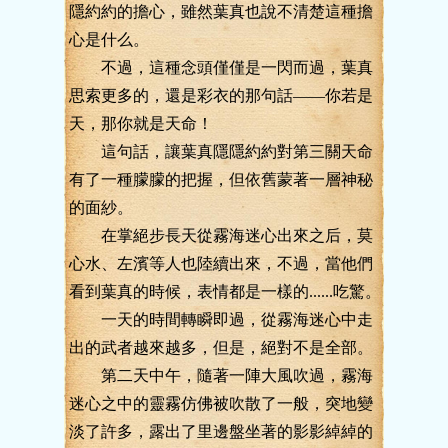
隱約約的擔心，雖然葉真也說不清楚這種擔
心是什么。
不過，這種念頭僅僅是一閃而過，葉真
思索更多的，還是彩衣的那句話——你若是
天，那你就是天命！
這句話，讓葉真隱隱約約對第三關天命
有了一種朦朦的把握，但依舊蒙著一層神秘
的面紗。
在掌絕步長天從霧海迷心出來之后，莫
心水、左濱等人也陸續出來，不過，當他們
看到葉真的時候，表情都是一樣的......吃驚。
一天的時間轉瞬即過，從霧海迷心中走
出的武者越來越多，但是，絕對不是全部。
第二天中午，隨著一陣大風吹過，霧海
迷心之中的靈霧仿佛被吹散了一般，突地變
淡了許多，露出了里邊盤坐著的影影綽綽的