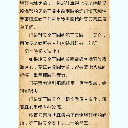
黑龍古地之前，二長老計車跟七長老鐘離景
將海選的天命三關中前兩關的詳細情形和注
意事項講給了前來角逐黑龍榜的齊云宗真傳
弟子們。
但是對天命三關的第三天關——天命，
兩位長老給所有人的交待就只有一句話——
一切全憑個人造化！
如果說天命三關的前兩關虛空鐵索與霧
海迷心，葉真在闖關之前，都有著七八成的
把握，畢竟那關乎實力。
只要實力達到那個程度，應對得當，終
歸能過去。
但是第三關天命一切全憑個人造化，讓
葉真心里很有些沒底。
按齊云宗歷代真傳弟子角逐黑龍榜的經
驗，第三關天命看上去非常的簡單。