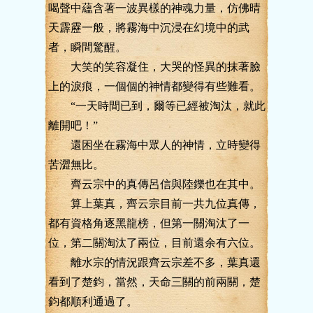
喝聲中蘊含著一波異樣的神魂力量，仿佛晴
天霹靂一般，將霧海中沉浸在幻境中的武
者，瞬間驚醒。
大笑的笑容凝住，大哭的怪異的抹著臉
上的淚痕，一個個的神情都變得有些難看。
“一天時間已到，爾等已經被淘汰，就此
離開吧！”
還困坐在霧海中眾人的神情，立時變得
苦澀無比。
齊云宗中的真傳呂信與陸鑠也在其中。
算上葉真，齊云宗目前一共九位真傳，
都有資格角逐黑龍榜，但第一關淘汰了一
位，第二關淘汰了兩位，目前還余有六位。
離水宗的情況跟齊云宗差不多，葉真還
看到了楚鈞，當然，天命三關的前兩關，楚
鈞都順利通過了。