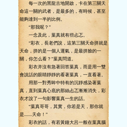
每一次的黑龍古地開啟，卡在第三關天
命這一關的武者，是最多的，有時候，甚至
能夠達到一半的比例。
“那我呢？”
一念及此，葉真就有些忐忑。
“彩衣，長老們說，這第三關天命拼就是
天命，拼的是一個人運氣，是最拼臉的一
關，你怎么看？”葉真問道。
彩衣并沒有急著回答葉真，而是用一雙
會說話的眼睛靜靜的看著葉真，一直看著。
用那一對秀眸中特有的沉靜感染著葉
真，直到葉真心底的那絲忐忑漸漸消失，彩
衣才說了一句影響葉真一生的話。
“葉真哥哥，其實，你若是天，那你就
是.......天命！”
彩衣的話，有若黃鐘大呂一般在葉真腦