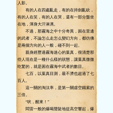
人影。
有的人在四處亂走，有的在持劍亂砍，
有的人在笑，有的人在哭，還有一部分盤坐
在地，渾身大汗淋漓。
不過，那霧海之中十分奇異，困在里邊
的武者，不論怎么走怎么變幻方向，都仿佛
是兩個方向的人一般，碰不到一起。
親身經歷過霧海迷心的葉真，很清楚那
些人現在是一種什么樣的狀態，讓葉真微微
吃驚的，就是困在霧海中武者的數目。
七百，以葉真目測，最不濟也超過了七
百人。
這一關的淘汰率，是第一關虛空鐵索的
三倍。
“吠，醒來！”
悶雷一般的爆喝聲陡地從高空響起，爆