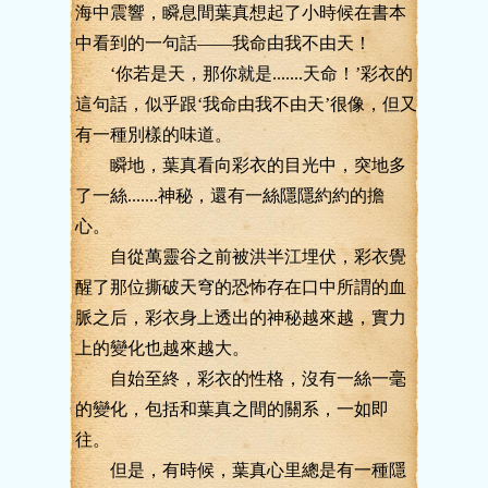
海中震響，瞬息間葉真想起了小時候在書本
中看到的一句話——我命由我不由天！
‘你若是天，那你就是.......天命！’彩衣的
這句話，似乎跟‘我命由我不由天’很像，但又
有一種別樣的味道。
瞬地，葉真看向彩衣的目光中，突地多
了一絲.......神秘，還有一絲隱隱約約的擔
心。
自從萬靈谷之前被洪半江埋伏，彩衣覺
醒了那位撕破天穹的恐怖存在口中所謂的血
脈之后，彩衣身上透出的神秘越來越，實力
上的變化也越來越大。
自始至終，彩衣的性格，沒有一絲一毫
的變化，包括和葉真之間的關系，一如即
往。
但是，有時候，葉真心里總是有一種隱