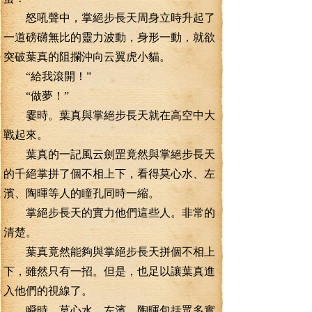
怒吼聲中，掌絕步長天周身立時升起了
一道磅礴無比的靈力波動，身形一動，就欲
突破葉真的阻攔沖向云翼虎小貓。
“給我滾開！”
“做夢！”
霎時。葉真與掌絕步長天就在高空中大
戰起來。
葉真的一記風云劍罡竟然與掌絕步長天
的千絕掌拼了個不相上下，看得莫心水、左
濱、陶暉等人的瞳孔同時一縮。
掌絕步長天的實力他們這些人。非常的
清楚。
葉真竟然能夠與掌絕步長天拼個不相上
下，雖然只有一招。但是，也足以讓葉真進
入他們的視線了。
瞬時，莫心水、左濱、陶暉包括眾多實