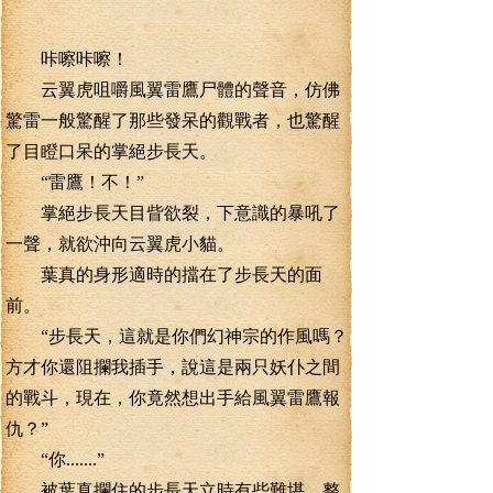
咔嚓咔嚓！
云翼虎咀嚼風翼雷鷹尸體的聲音，仿佛
驚雷一般驚醒了那些發呆的觀戰者，也驚醒
了目瞪口呆的掌絕步長天。
“雷鷹！不！”
掌絕步長天目眥欲裂，下意識的暴吼了
一聲，就欲沖向云翼虎小貓。
葉真的身形適時的擋在了步長天的面
前。
“步長天，這就是你們幻神宗的作風嗎？
方才你還阻攔我插手，說這是兩只妖仆之間
的戰斗，現在，你竟然想出手給風翼雷鷹報
仇？”
“你.......”
被葉真攔住的步長天立時有些難堪，整