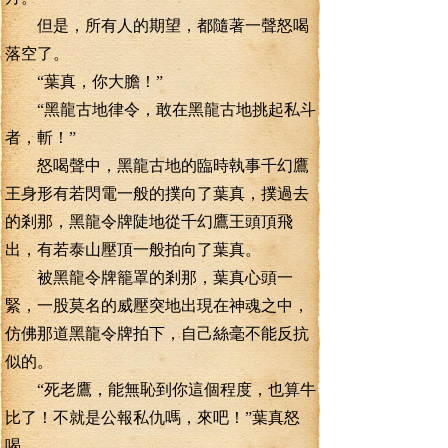
但是，所有人的期望，都隨著一聲怒喝
落空了。
“葉真，你大膽！”
“黑龍古地律令，敢在黑龍古地挑起私斗
者，斬！”
怒喝聲中，黑龍古地的臨時執事千幻鷹
王身形有若閃電一般的撲向了葉真，撲過去
的剎那，黑龍令牌陡地從千幻鷹王頭頂飛
出，有若泰山壓頂一般拍向了葉真。
被黑龍令牌籠罩的剎那，葉真心頭一
緊，一股莫名的威壓突地出現在神魂之中，
仿佛那道黑龍令牌拍下，自己絲毫不能反抗
似的。
“死老鷹，能無恥到你這個程度，也算牛
比了！不就是公報私仇嗎，來吧！”葉真怒
喝。