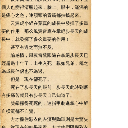
個人也變得清醒起來，臉上、眼中，滿滿的
是痛心之色，連額頭的青筋都抽搐起來。
云翼虎小貓在葉真的成長中發揮了多重
要的作用，那么風翼雷鷹在掌絕步長天的成
長中，就發揮了多么重要的作用！
甚至有過之而無不及。
論感情，風翼雷鷹跟隨在掌絕步長天已
經超過十年了，出生入死，親如兄弟，稱之
為成長伴侶也不為過。
但是，現在卻死了。
死在了步長天的眼前，步長天此時到底
有多痛苦就只有步長天自己知道了。
雙拳攥得死死的，連指甲刺進掌心中鮮
血橫流都不自覺。
方才攔住彩衣的左濱與陶暉則是大驚失
色，從現在的結果來看，方才他們阻攔彩衣