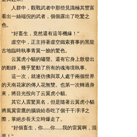
人群中，觀戰武者中那些見識極其豐富
看出一絲端倪的武者，個個露出了吃驚之
色。
“好畜生，竟然還有這等機緣！”
虛空中，正主持著虛空鐵索賽事的黑龍
古地臨時執事青翼一臉的驚色。
云翼虎小貓的嘯聲。還有它身上散發出
的動靜，幾乎驚動了所有的魂海境執事。
這一次，就連仿佛與眾人處于兩個世界
的天南花家的傳人花無雙。也第一次轉過身
來，將目光投向了云翼虎小貓。
其它人震驚莫名，但是隨著云翼虎小貓
將風翼雷鷹的腦袋給吞吃了個干干凈凈之
際，掌絕步長天立時爆走了。
“好個畜生，你......你......我的雷翼啊，混
蛋！”