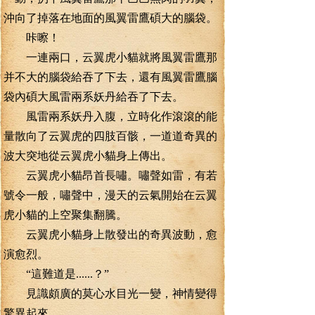
沖向了掉落在地面的風翼雷鷹碩大的腦袋。
咔嚓！
一連兩口，云翼虎小貓就將風翼雷鷹那
并不大的腦袋給吞了下去，還有風翼雷鷹腦
袋內碩大風雷兩系妖丹給吞了下去。
風雷兩系妖丹入腹，立時化作滾滾的能
量散向了云翼虎的四肢百骸，一道道奇異的
波大突地從云翼虎小貓身上傳出。
云翼虎小貓昂首長嘯。嘯聲如雷，有若
號令一般，嘯聲中，漫天的云氣開始在云翼
虎小貓的上空聚集翻騰。
云翼虎小貓身上散發出的奇異波動，愈
演愈烈。
“這難道是......？”
見識頗廣的莫心水目光一變，神情變得
驚異起來。