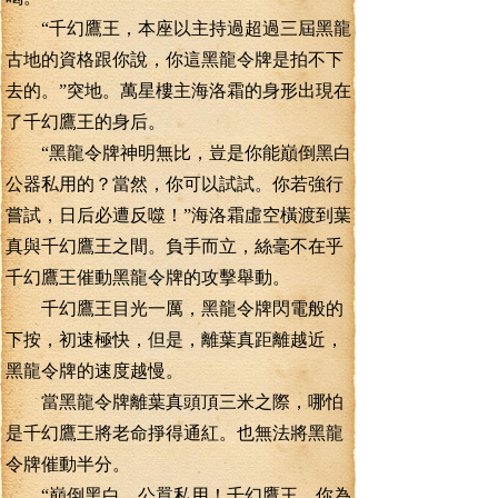
“千幻鷹王，本座以主持過超過三屆黑龍
古地的資格跟你說，你這黑龍令牌是拍不下
去的。”突地。萬星樓主海洛霜的身形出現在
了千幻鷹王的身后。
“黑龍令牌神明無比，豈是你能巔倒黑白
公器私用的？當然，你可以試試。你若強行
嘗試，日后必遭反噬！”海洛霜虛空橫渡到葉
真與千幻鷹王之間。負手而立，絲毫不在乎
千幻鷹王催動黑龍令牌的攻擊舉動。
千幻鷹王目光一厲，黑龍令牌閃電般的
下按，初速極快，但是，離葉真距離越近，
黑龍令牌的速度越慢。
當黑龍令牌離葉真頭頂三米之際，哪怕
是千幻鷹王將老命掙得通紅。也無法將黑龍
令牌催動半分。
“巔倒黑白、公囂私用！千幻鷹王，你為