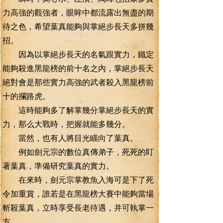
力高強的觀強者，眼眸中都流露出無盡的期
待之色，希望葉真能夠與掌絕步長天多拼幾
招。
因為以掌絕步長天的名氣跟實力，鐵定
能夠殺進黑龍榜的前十名之內，掌絕步長天
絕對會是那些實力高強的武者殺入黑龍榜前
十的攔路虎。
這時能夠多了解掌幾分掌絕步長天的實
力，那么大戰時，把握就能多幾分。
當然，也有人將目光瞄向了葉真。
例如劍元宗的數位真傳弟子，死死的盯
著葉真，準備研究葉真的實力。
在來時，劍元宗掌教魚入海可是下了死
令加重賞，誰若是在黑龍榜大賽中能夠當場
斬殺葉真，立時享受長老待遇，并可執掌一
方。