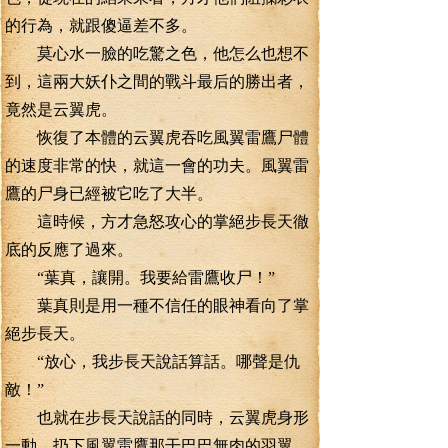
的行為，就跟傻逼差不多。
莫心水一臉的吃驚之色，他怎么也想不
到，這兩大妖仆之間的戰斗最后的勝出者，
竟然是云翼虎。
恢復了本體的云翼虎吞吃風翼雷鷹尸體
的速度非常的快，就這一會的功夫。風翼雷
鷹的尸身已經被它吃了大半。
這時候，方才急怒攻心的掌絕步長天徹
底的反應了過來。
“葉真，讓開。我要給雷鷹收尸！”
葉真則是用一種不信任的眼神看向了掌
絕步長天。
“放心，我步長天說話算話。哪聲是仇
敵！”
也就在步長天說話的同時，云翼虎身形
一動，扔下風翼雷鷹那干巴巴無肉的羽翼，