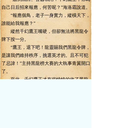
自己日后招來報應，何苦呢？”海洛霜說道。
“報應個鳥，老子一身實力，縱橫天下，
誰能給我報應？”
縱然千幻鷹王嘴硬，但卻無法將黑龍令
牌下按一分。
“鷹王，退下吧！龍靈賜我們黑龍令牌，
是讓我們維持秩序，挑選英才的。且不可犯
了忌諱！”主持黑龍榜大賽的大執事青翼開口
了。
至此，千幻鷹王才有些悻悻的收了黑龍
令牌，一臉郁悶的退后。本想借機整葉真
的。他沒想到，這黑龍令牌竟然如此通靈。
這一幕，也落在了所有參加黑龍榜角逐
的化靈境武者眼中，黑龍古地，果然不凡
啊。
千幻鷹王退下了，但事情并沒有完，同