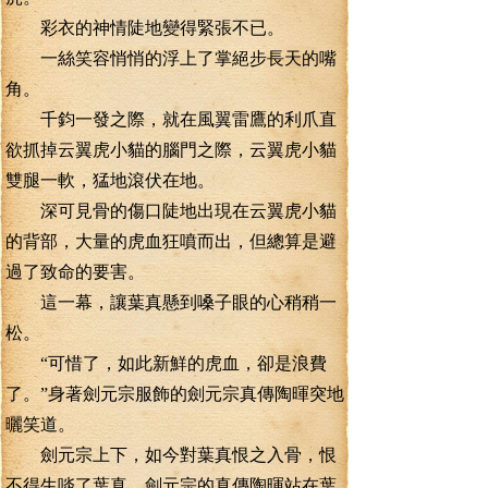
彩衣的神情陡地變得緊張不已。
一絲笑容悄悄的浮上了掌絕步長天的嘴
角。
千鈞一發之際，就在風翼雷鷹的利爪直
欲抓掉云翼虎小貓的腦門之際，云翼虎小貓
雙腿一軟，猛地滾伏在地。
深可見骨的傷口陡地出現在云翼虎小貓
的背部，大量的虎血狂噴而出，但總算是避
過了致命的要害。
這一幕，讓葉真懸到嗓子眼的心稍稍一
松。
“可惜了，如此新鮮的虎血，卻是浪費
了。”身著劍元宗服飾的劍元宗真傳陶暉突地
曬笑道。
劍元宗上下，如今對葉真恨之入骨，恨
不得生啖了葉真。劍元宗的真傳陶暉站在葉