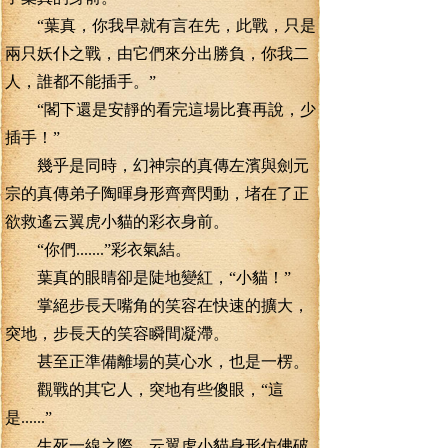
“葉真，你我早就有言在先，此戰，只是
兩只妖仆之戰，由它們來分出勝負，你我二
人，誰都不能插手。”
“閣下還是安靜的看完這場比賽再說，少
插手！”
幾乎是同時，幻神宗的真傳左濱與劍元
宗的真傳弟子陶暉身形齊齊閃動，堵在了正
欲救遙云翼虎小貓的彩衣身前。
“你們.......”彩衣氣結。
葉真的眼睛卻是陡地變紅，“小貓！”
掌絕步長天嘴角的笑容在快速的擴大，
突地，步長天的笑容瞬間凝滯。
甚至正準備離場的莫心水，也是一楞。
觀戰的其它人，突地有些傻眼，“這
是......”
生死一線之際，云翼虎小貓身形仿佛破