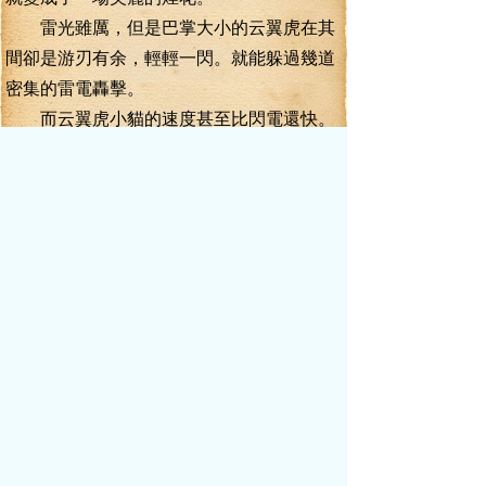
雷光雖厲，但是巴掌大小的云翼虎在其
間卻是游刃有余，輕輕一閃。就能躲過幾道
密集的雷電轟擊。
而云翼虎小貓的速度甚至比閃電還快。
云氣輕輕一催。眾人只覺得一眨眼的功夫，
云翼虎小貓就閃出了數百米。
而天空中，風翼雷鷹還在凄厲的鳴叫
聲。沖云翼虎小貓先前消耗的地方狂轟了四
五道雷光，才發現云翼虎已經不在原地了。
幾十息之后，狂轟出幾百道雷光的風翼
雷鷹無力的鳴叫了一聲，停止了雷轟，原本
在一對雷翼上密布的雷光，已經變得黯淡異
常，甚至看不到閃爍的電弧了。
風翼雷鷹的實力竟然被云翼虎消耗掉了
一半有余。
“吼！”