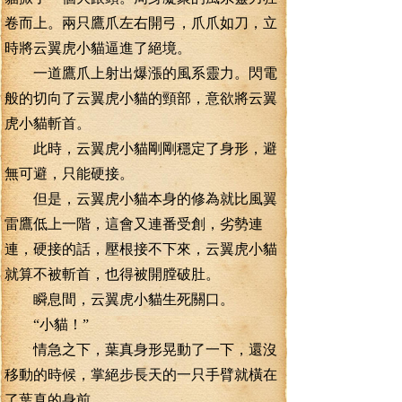
卷而上。兩只鷹爪左右開弓，爪爪如刀，立
時將云翼虎小貓逼進了絕境。
一道鷹爪上射出爆漲的風系靈力。閃電
般的切向了云翼虎小貓的頸部，意欲將云翼
虎小貓斬首。
此時，云翼虎小貓剛剛穩定了身形，避
無可避，只能硬接。
但是，云翼虎小貓本身的修為就比風翼
雷鷹低上一階，這會又連番受創，劣勢連
連，硬接的話，壓根接不下來，云翼虎小貓
就算不被斬首，也得被開膛破肚。
瞬息間，云翼虎小貓生死關口。
“小貓！”
情急之下，葉真身形晃動了一下，還沒
移動的時候，掌絕步長天的一只手臂就橫在
了葉真的身前。