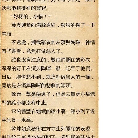
妖獸能夠擁有的靈智。
“好樣的，小貓！”
葉真興奮的滿臉通紅，狠狠的攥了一下
拳頭。
不遠處，攔截彩衣的左濱與陶暉，神情
有些難看，竟然枉做惡人了。
誰也沒有注意的，被他們攔住的彩衣，
深深的盯了左濱與陶暉一眼，記牢了他們。
日后，誰也想不到，就這枉做惡人的一攔，
竟然是左濱與陶暉的悲劇的源頭。
致命一擊是躲過了，但是云翼虎小貓體
型的縮小卻沒有中止。
它的體型在繼續的縮小著，縮小到了近
兩米長一米高。
乾坤如意秘術在方才生列關頭的表現，
似乎給云翼虎小貓打開了一扇別樣的戰斗大