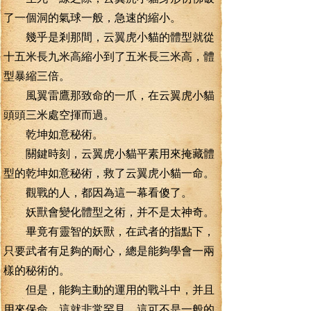
了一個洞的氣球一般，急速的縮小。
幾乎是剎那間，云翼虎小貓的體型就從
十五米長九米高縮小到了五米長三米高，體
型暴縮三倍。
風翼雷鷹那致命的一爪，在云翼虎小貓
頭頭三米處空揮而過。
乾坤如意秘術。
關鍵時刻，云翼虎小貓平素用來掩藏體
型的乾坤如意秘術，救了云翼虎小貓一命。
觀戰的人，都因為這一幕看傻了。
妖獸會變化體型之術，并不是太神奇。
畢竟有靈智的妖獸，在武者的指點下，
只要武者有足夠的耐心，總是能夠學會一兩
樣的秘術的。
但是，能夠主動的運用的戰斗中，并且
用來保命，這就非常罕見，這可不是一般的