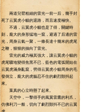
兩道兒臂粗細的雷光一前一后，幾乎封
死了云翼虎小貓的退路，而且速度極快。
不過，云翼虎小貓也是了得，關鍵時
刻，龐大的身形猛地一竄，避過了后邊的雷
光，周身云氣一聚，一條長達十幾米的虎尾
之鞭，狠狠的抽向了雷光。
雷光的威力極其強大，讓云翼虎小貓的
虎尾驟地變得焦黑不已，藍色的電弧開始在
云翼虎滿身亂竄，劈得云翼虎小貓周身的毛
發倒立，龐大的虎軀忍不住的劇烈顫抖起
來。
葉真的心立時懸了起來。
天空中，一擊得手的風翼雷鷹的利爪，
仿佛利刀一般，切向了劇烈顫抖不已的云翼
虎。