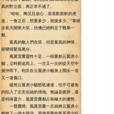
真的對立面，再正常不過了。
“哈哈。陶兄且放心，若喜歡新鮮的虎
血，一會之后，想要多少，就接多少。”掌絕
步長天開懷大笑，仿佛已經料定了戰果一
般。
葉真的敵人們在笑，但是葉真的神情，
卻變得緊張萬分。
風翼雷鷹靈性十足，一招重創云翼虎小
貓，立時窮追而上。一次又一次的從天空中
俯沖而下。利爪在云翼虎小貓身上開出一道
又一道傷口。
縱然云翼虎小貓怒吼連連，但不可避免
的陷入了左支右絀的境地。無論是硬拼，還
是特殊靈力，風翼雷鷹都占有極大的優勢。
一聲鷹啼。風翼雷鷹一爪就將云翼虎小
貓掀了一個大跟頭。周身凝聚的風系靈力狂