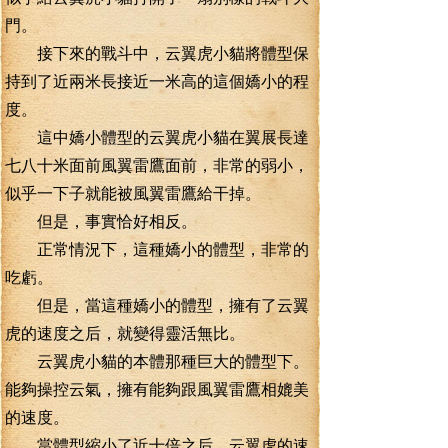
門。
接下來的戰斗中，云翼虎小貓將體型保
持到了近兩米長接近一米高的這個嬌小的程
度。
這中嬌小體型的云翼虎小貓在翼展長達
七八十米面前風翼雷鷹面前，非常的弱小，
似乎一下子就能被風翼雷鷹給干掉。
但是，事實恰好相反。
正常情況下，這種嬌小的體型，非常的
吃虧。
但是，當這種嬌小的體型，擁有了云翼
虎的速度之后，就變得靈活無比。
云翼虎小貓的本體那種巨大的體型下。
能夠操控云氣，擁有能夠跟風翼雷鷹相媲美
的速度。
當體型縮小了近十倍之后，云翼虎的速