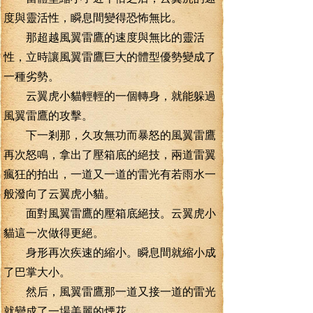
度與靈活性，瞬息間變得恐怖無比。
那超越風翼雷鷹的速度與無比的靈活
性，立時讓風翼雷鷹巨大的體型優勢變成了
一種劣勢。
云翼虎小貓輕輕的一個轉身，就能躲過
風翼雷鷹的攻擊。
下一剎那，久攻無功而暴怒的風翼雷鷹
再次怒鳴，拿出了壓箱底的絕技，兩道雷翼
瘋狂的拍出，一道又一道的雷光有若雨水一
般潑向了云翼虎小貓。
面對風翼雷鷹的壓箱底絕技。云翼虎小
貓這一次做得更絕。
身形再次疾速的縮小。瞬息間就縮小成
了巴掌大小。
然后，風翼雷鷹那一道又接一道的雷光
就變成了一場美麗的煙花。