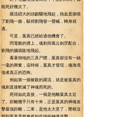
能死好幾次了。
羅流碩大的頭顱驟地飛起，熱血直接噴
了劉飛一臉，駭得劉飛發一聲喊，轉身就
逃。
可是，葉真已經給過他機會了。
閃電般的撲上，魂刺與風云劍罡配合，
劉飛的腦袋陡地飛起。
看著倒地的三具尸體，葉真卻沒有一絲
一毫的興奮，這時候，葉真才發現，魂海境
強者真正的恐怖。
例如第一個被殺的羅流，就是被葉真的
魂刺直接斬滅了神魂而死的。
死得如此直接，一個是他離葉真太近
了。距離幾乎只有十米，正是葉真的神魂攻
擊最強距離，二來，是他太大意了，壓根沒
想到葉真竟然會有如此強的神魂攻擊。