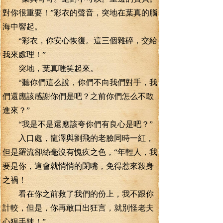
對你很重要！”彩衣的聲音，突地在葉真的腦
海中響起。
“彩衣，你安心恢復。這三個雜碎，交給
我來處理！”
突地，葉真嗤笑起來。
“聽你們這么說，你們不向我們對手，我
們還應該感謝你們是吧？之前你們怎么不敢
進來？”
“我是不是還應該夸你們有良心是吧？”
入口處，龍澤與劉飛的老臉同時一紅，
但是羅流卻絲毫沒有愧疚之色，“年輕人，我
要是你，這會就悄悄的閉嘴，免得惹來殺身
之禍！
看在你之前救了我們的份上，我不跟你
計較，但是，你再敢口出狂言，就別怪老夫
心狠手辣！”