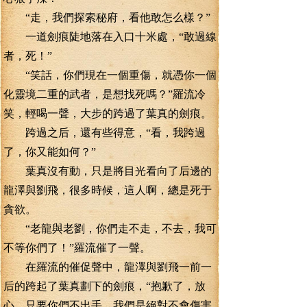
“走，我們探索秘府，看他敢怎么樣？”
一道劍痕陡地落在入口十米處，“敢過線
者，死！”
“笑話，你們現在一個重傷，就憑你一個
化靈境二重的武者，是想找死嗎？”羅流冷
笑，輕喝一聲，大步的跨過了葉真的劍痕。
跨過之后，還有些得意，“看，我跨過
了，你又能如何？”
葉真沒有動，只是將目光看向了后邊的
龍澤與劉飛，很多時候，這人啊，總是死于
貪欲。
“老龍與老劉，你們走不走，不去，我可
不等你們了！”羅流催了一聲。
在羅流的催促聲中，龍澤與劉飛一前一
后的跨起了葉真劃下的劍痕，“抱歉了，放
心，只要你們不出手，我們是絕對不會傷害