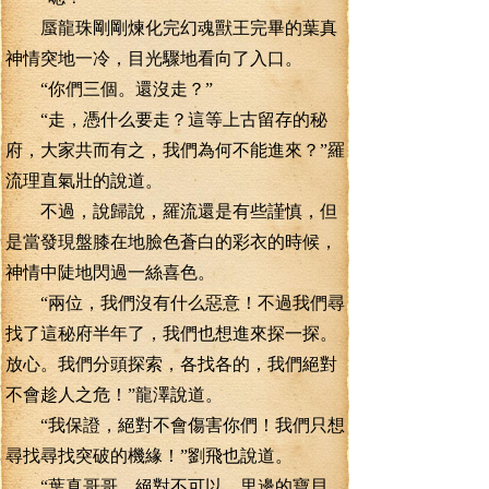
蜃龍珠剛剛煉化完幻魂獸王完畢的葉真
神情突地一冷，目光驟地看向了入口。
“你們三個。還沒走？”
“走，憑什么要走？這等上古留存的秘
府，大家共而有之，我們為何不能進來？”羅
流理直氣壯的說道。
不過，說歸說，羅流還是有些謹慎，但
是當發現盤膝在地臉色蒼白的彩衣的時候，
神情中陡地閃過一絲喜色。
“兩位，我們沒有什么惡意！不過我們尋
找了這秘府半年了，我們也想進來探一探。
放心。我們分頭探索，各找各的，我們絕對
不會趁人之危！”龍澤說道。
“我保證，絕對不會傷害你們！我們只想
尋找尋找突破的機緣！”劉飛也說道。
“葉真哥哥。絕對不可以。里邊的寶貝。