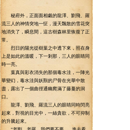
秘府外，正面面相覷的龍澤、劉飛、羅
流三人的神情突地一怔，漫天飄散的雪花突
地消失了，瞬息間，這古樹森林里恢復了正
常。
烈日的陽光從樹葉之中透下來，照在身
上是如此的溫暖，下一剎那，三人的眼睛同
時一亮。
葉真與彩衣消失的那個毒水洼，一陣光
華變幻，毒水洼與妖獸的尸骨在光華中散
盡，露出了一個曲徑通幽爬滿了藤蔓的洞
口。
龍澤、劉飛、羅流三人的眼睛同時閃亮
起來，對視的目光中，一絲貪欲，不可抑制
的升騰起來。
“老劉，老羅，我們要不要.......進去看