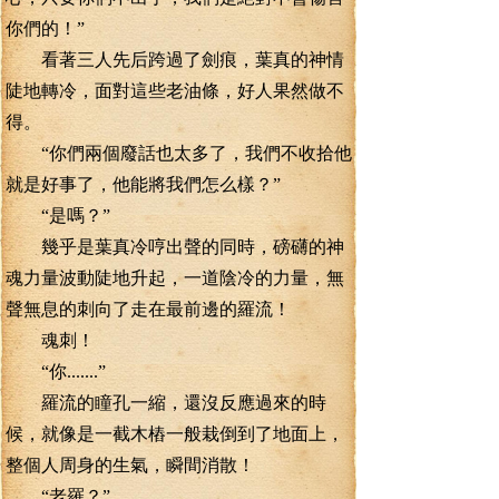
你們的！”
看著三人先后跨過了劍痕，葉真的神情
陡地轉冷，面對這些老油條，好人果然做不
得。
“你們兩個廢話也太多了，我們不收拾他
就是好事了，他能將我們怎么樣？”
“是嗎？”
幾乎是葉真冷哼出聲的同時，磅礴的神
魂力量波動陡地升起，一道陰冷的力量，無
聲無息的刺向了走在最前邊的羅流！
魂刺！
“你.......”
羅流的瞳孔一縮，還沒反應過來的時
候，就像是一截木樁一般栽倒到了地面上，
整個人周身的生氣，瞬間消散！
“老羅？”