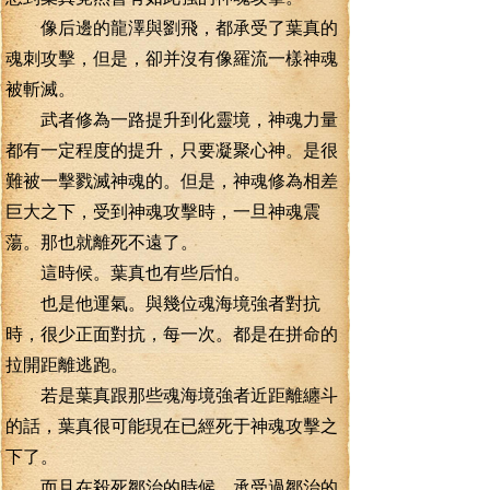
像后邊的龍澤與劉飛，都承受了葉真的
魂刺攻擊，但是，卻并沒有像羅流一樣神魂
被斬滅。
武者修為一路提升到化靈境，神魂力量
都有一定程度的提升，只要凝聚心神。是很
難被一擊戮滅神魂的。但是，神魂修為相差
巨大之下，受到神魂攻擊時，一旦神魂震
蕩。那也就離死不遠了。
這時候。葉真也有些后怕。
也是他運氣。與幾位魂海境強者對抗
時，很少正面對抗，每一次。都是在拼命的
拉開距離逃跑。
若是葉真跟那些魂海境強者近距離纏斗
的話，葉真很可能現在已經死于神魂攻擊之
下了。
而且在殺死鄒治的時候，承受過鄒治的