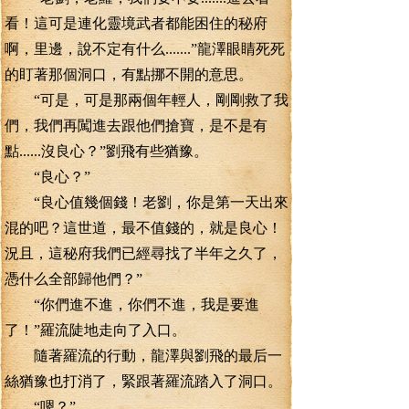
看！這可是連化靈境武者都能困住的秘府
啊，里邊，說不定有什么.......”龍澤眼睛死死
的盯著那個洞口，有點挪不開的意思。
“可是，可是那兩個年輕人，剛剛救了我
們，我們再闖進去跟他們搶寶，是不是有
點......沒良心？”劉飛有些猶豫。
“良心？”
“良心值幾個錢！老劉，你是第一天出來
混的吧？這世道，最不值錢的，就是良心！
況且，這秘府我們已經尋找了半年之久了，
憑什么全部歸他們？”
“你們進不進，你們不進，我是要進
了！”羅流陡地走向了入口。
隨著羅流的行動，龍澤與劉飛的最后一
絲猶豫也打消了，緊跟著羅流踏入了洞口。
“嗯？”