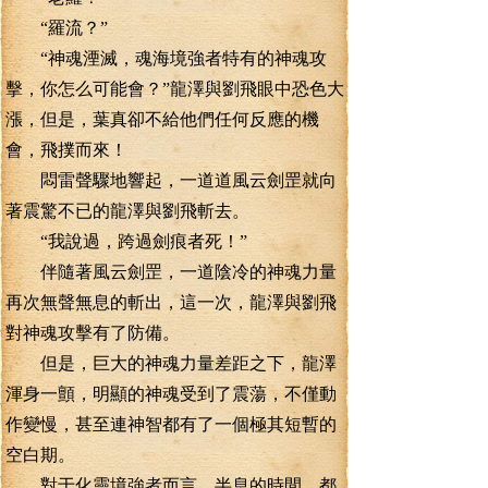
“羅流？”
“神魂湮滅，魂海境強者特有的神魂攻
擊，你怎么可能會？”龍澤與劉飛眼中恐色大
漲，但是，葉真卻不給他們任何反應的機
會，飛撲而來！
悶雷聲驟地響起，一道道風云劍罡就向
著震驚不已的龍澤與劉飛斬去。
“我說過，跨過劍痕者死！”
伴隨著風云劍罡，一道陰冷的神魂力量
再次無聲無息的斬出，這一次，龍澤與劉飛
對神魂攻擊有了防備。
但是，巨大的神魂力量差距之下，龍澤
渾身一顫，明顯的神魂受到了震蕩，不僅動
作變慢，甚至連神智都有了一個極其短暫的
空白期。
對于化靈境強者而言，半息的時間，都