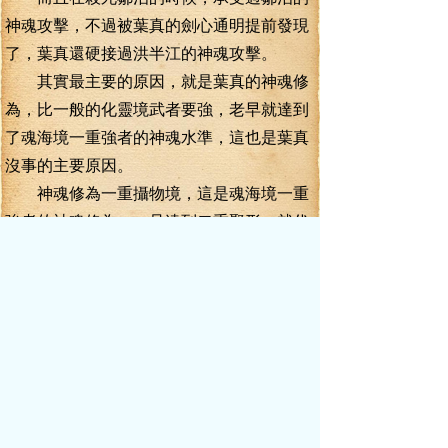
神魂攻擊，不過被葉真的劍心通明提前發現
了，葉真還硬接過洪半江的神魂攻擊。
其實最主要的原因，就是葉真的神魂修
為，比一般的化靈境武者要強，老早就達到
了魂海境一重強者的神魂水準，這也是葉真
沒事的主要原因。
神魂修為一重攝物境，這是魂海境一重
強者的神魂修為，一旦達到二重聚形，就代
表著魂海境強者的修為突破到了魂海境二
重。
如今，隨著葉真的神魂修為突破到了二
重聚形，那么葉真以后正面對抗魂海境強
者，危險大減。
從這方面說，葉真如今是一個很變態的
個體。
只有化靈境二重的靈力修為，但卻有著