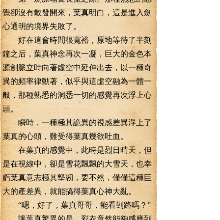
覺卻沒有散發開來，葉真明白，這是進入劍
心通明的境界失敗了。
好在這會時間很寬裕，原地等待了半刻
鐘之后，葉真神念再次一凝，巨大的金色本
源劍脈立時向著虛空中延伸出去，以一種奇
異的頻率律動著，似乎與這虛空融為一體一
般，那種熟悉的洞悉一切的感覺再次浮上心
頭。
瞬時，一種極其詭異的視感差異浮上了
葉真的心頭，難受得葉真幾欲吐血。
在葉真的感覺中，此時是烈日晴天，但
是在視線中，卻是雪花飄飄的大雪天，也幸
虧葉真意志極其堅韌，要不然，僅僅這種巨
大的產差異，就能搞得葉真心神大亂。
“嗯，好了，葉真哥哥，能看到路嗎？”
讓葉真驚異的是，彩衣竟然能夠感應到