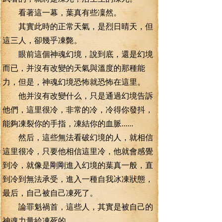
看著這一幕，葉真有些凜然。
其實此時的正常天氣，是烈日晴天，但
這三人，卻幾乎凍斃。
眼前這個神魂幻境，說到底，還是幻境
而已，并沒有改變的天氣與溫度的那種能
力，但是，神魂幻境恐怖就恐怖在這里。
他并沒有改變什么，只是通過幻境告訴
他們，這里很冷，非常的冷，冷得你發抖，
能夠凍裂你的手指，凍結你的血脈......
然后，這些無法看破幻境的人，就相信
這里很冷，只要他相信這里冷，他就會感覺
到冷，就像是剛剛進入幻境的葉真一般，直
到冷到無法承受，進入一種自我冰凍狀態，
最后，自己被自己凍死了。
論罪魁禍首，這些人，其實是被自己的
神魂力量給凍死的。