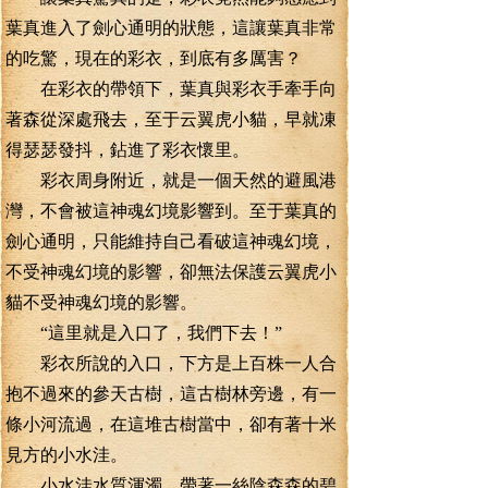
葉真進入了劍心通明的狀態，這讓葉真非常
的吃驚，現在的彩衣，到底有多厲害？
在彩衣的帶領下，葉真與彩衣手牽手向
著森從深處飛去，至于云翼虎小貓，早就凍
得瑟瑟發抖，鉆進了彩衣懷里。
彩衣周身附近，就是一個天然的避風港
灣，不會被這神魂幻境影響到。至于葉真的
劍心通明，只能維持自己看破這神魂幻境，
不受神魂幻境的影響，卻無法保護云翼虎小
貓不受神魂幻境的影響。
“這里就是入口了，我們下去！”
彩衣所說的入口，下方是上百株一人合
抱不過來的參天古樹，這古樹林旁邊，有一
條小河流過，在這堆古樹當中，卻有著十米
見方的小水洼。
小水洼水質渾濁，帶著一絲陰森森的碧