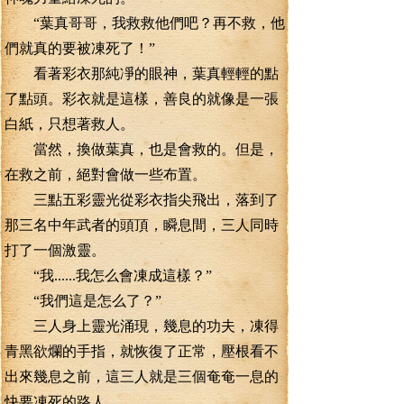
“葉真哥哥，我救救他們吧？再不救，他
們就真的要被凍死了！”
看著彩衣那純凈的眼神，葉真輕輕的點
了點頭。彩衣就是這樣，善良的就像是一張
白紙，只想著救人。
當然，換做葉真，也是會救的。但是，
在救之前，絕對會做一些布置。
三點五彩靈光從彩衣指尖飛出，落到了
那三名中年武者的頭頂，瞬息間，三人同時
打了一個激靈。
“我......我怎么會凍成這樣？”
“我們這是怎么了？”
三人身上靈光涌現，幾息的功夫，凍得
青黑欲爛的手指，就恢復了正常，壓根看不
出來幾息之前，這三人就是三個奄奄一息的
快要凍死的路人。