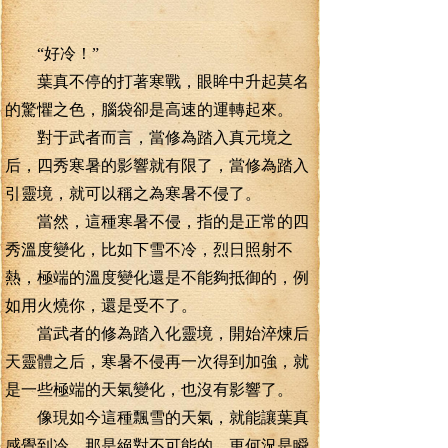
“好冷！”
葉真不停的打著寒戰，眼眸中升起莫名
的驚懼之色，腦袋卻是高速的運轉起來。
對于武者而言，當修為踏入真元境之
后，四秀寒暑的影響就有限了，當修為踏入
引靈境，就可以稱之為寒暑不侵了。
當然，這種寒暑不侵，指的是正常的四
秀溫度變化，比如下雪不冷，烈日照射不
熱，極端的溫度變化還是不能夠抵御的，例
如用火燒你，還是受不了。
當武者的修為踏入化靈境，開始淬煉后
天靈體之后，寒暑不侵再一次得到加強，就
是一些極端的天氣變化，也沒有影響了。
像現如今這種飄雪的天氣，就能讓葉真
感覺到冷，那是絕對不可能的，更何況是瞬