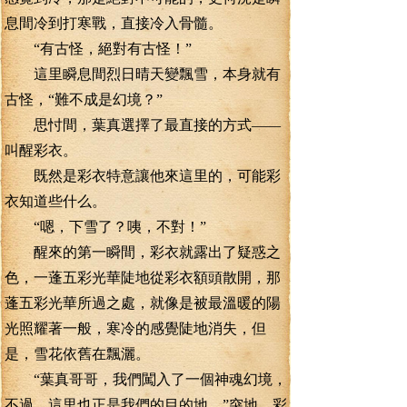
息間冷到打寒戰，直接冷入骨髓。
“有古怪，絕對有古怪！”
這里瞬息間烈日晴天變飄雪，本身就有
古怪，“難不成是幻境？”
思忖間，葉真選擇了最直接的方式——
叫醒彩衣。
既然是彩衣特意讓他來這里的，可能彩
衣知道些什么。
“嗯，下雪了？咦，不對！”
醒來的第一瞬間，彩衣就露出了疑惑之
色，一蓬五彩光華陡地從彩衣額頭散開，那
蓬五彩光華所過之處，就像是被最溫暖的陽
光照耀著一般，寒冷的感覺陡地消失，但
是，雪花依舊在飄灑。
“葉真哥哥，我們闖入了一個神魂幻境，
不過。這里也正是我們的目的地。”突地，彩