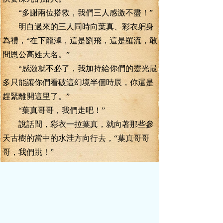
“多謝兩位搭救，我們三人感激不盡！”
明白過來的三人同時向葉真、彩衣躬身
為禮，“在下龍澤，這是劉飛，這是羅流，敢
問恩公高姓大名。”
“感激就不必了，我加持給你們的靈光最
多只能讓你們看破這幻境半個時辰，你還是
趕緊離開這里了。”
“葉真哥哥，我們走吧！”
說話間，彩衣一拉葉真，就向著那些參
天古樹的當中的水洼方向行去，“葉真哥哥
哥，我們跳！”
隨著彩衣的聲音響起，葉真與彩衣同時
高高躍起，跳向了水洼正中。
“不要，那水洼有毒！”
“小心！”
龍澤、劉飛、羅流三人同時驚呼起來。