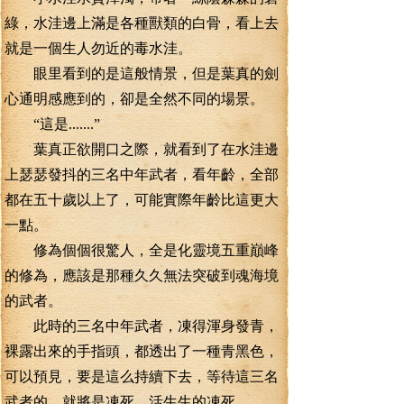
綠，水洼邊上滿是各種獸類的白骨，看上去
就是一個生人勿近的毒水洼。
眼里看到的是這般情景，但是葉真的劍
心通明感應到的，卻是全然不同的場景。
“這是.......”
葉真正欲開口之際，就看到了在水洼邊
上瑟瑟發抖的三名中年武者，看年齡，全部
都在五十歲以上了，可能實際年齡比這更大
一點。
修為個個很驚人，全是化靈境五重巔峰
的修為，應該是那種久久無法突破到魂海境
的武者。
此時的三名中年武者，凍得渾身發青，
裸露出來的手指頭，都透出了一種青黑色，
可以預見，要是這么持續下去，等待這三名
武者的，就將是凍死，活生生的凍死。