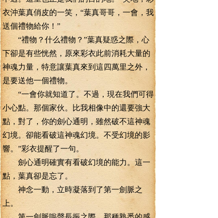
衣沖葉真俏皮的一笑，“葉真哥哥，一會，我
送個禮物給你！”
“禮物？什么禮物？”葉真疑惑之際，心
下卻是有些恍然，原來彩衣此前消耗大量的
神魂力量，特意讓葉真來到這四萬里之外，
是要送他一個禮物。
“一會你就知道了。不過，現在我們可得
小心點。那個家伙。比我相像中的還要強大
點，對了，你的劍心通明，雖然破不這神魂
幻境。卻能看破這神魂幻境。不受幻境的影
響。”彩衣提醒了一句。
劍心通明確實有看破幻境的能力。這一
點，葉真卻是忘了。
神念一動，立時凝落到了第一劍脈之
上。
第一劍脈嗡聲長振之際。那種熟悉的感