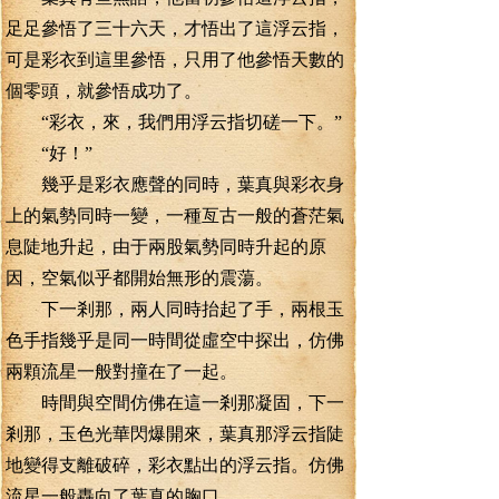
足足參悟了三十六天，才悟出了這浮云指，
可是彩衣到這里參悟，只用了他參悟天數的
個零頭，就參悟成功了。
“彩衣，來，我們用浮云指切磋一下。”
“好！”
幾乎是彩衣應聲的同時，葉真與彩衣身
上的氣勢同時一變，一種亙古一般的蒼茫氣
息陡地升起，由于兩股氣勢同時升起的原
因，空氣似乎都開始無形的震蕩。
下一剎那，兩人同時抬起了手，兩根玉
色手指幾乎是同一時間從虛空中探出，仿佛
兩顆流星一般對撞在了一起。
時間與空間仿佛在這一剎那凝固，下一
剎那，玉色光華閃爆開來，葉真那浮云指陡
地變得支離破碎，彩衣點出的浮云指。仿佛
流星一般轟向了葉真的胸口。