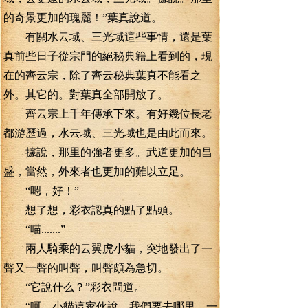
的奇景更加的瑰麗！”葉真說道。
有關水云域、三光域這些事情，還是葉
真前些日子從宗門的絕秘典籍上看到的，現
在的齊云宗，除了齊云秘典葉真不能看之
外。其它的。對葉真全部開放了。
齊云宗上千年傳承下來。有好幾位長老
都游歷過，水云域、三光域也是由此而來。
據說，那里的強者更多。武道更加的昌
盛，當然，外來者也更加的難以立足。
“嗯，好！”
想了想，彩衣認真的點了點頭。
“喵.......”
兩人騎乘的云翼虎小貓，突地發出了一
聲又一聲的叫聲，叫聲頗為急切。
“它說什么？”彩衣問道。
“呵，小貓這家伙說，我們要去哪里，一