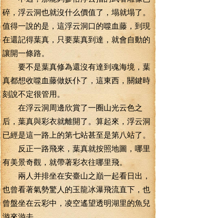
碎，浮云洞也就沒什么價值了，塌就塌了。
值得一說的是，這浮云洞口的噬血藤，到現
在還記得葉真，只要葉真到達，就會自動的
讓開一條路。
要不是葉真修為還沒有達到魂海境，葉
真都想收噬血藤做妖仆了，這東西，關鍵時
刻說不定很管用。
在浮云洞周邊欣賞了一圈山光云色之
后，葉真與彩衣就離開了。算起來，浮云洞
已經是這一路上的第七站甚至是第八站了。
反正一路飛來，葉真就按照地圖，哪里
有美景奇觀，就帶著彩衣往哪里飛。
兩人并排坐在安臺山之巔一起看日出，
也曾看著氣勢驚人的玉龍冰瀑飛流直下，也
曾盤坐在云彩中，凌空遙望透明湖里的魚兒
游來游去。