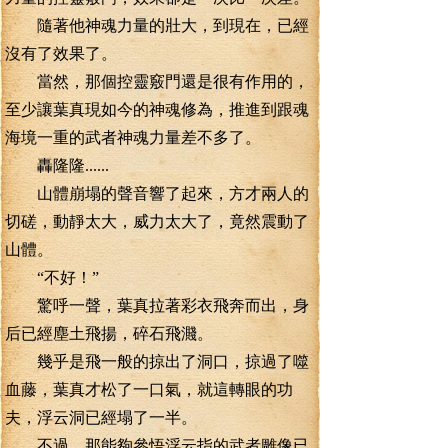
隨著他神魂力量的壯大，到現在，已經
沒有了效果了。
當然，那個控靈竅門還是很有作用的，
至少讓葉真現如今的神魂修為，推進到跟魂
海境一重的武者神魂力量差不多了。
轟隆隆......
山體崩塌的聲音響了起來，方才兩人的
切磋，動靜太大，威力太大了，竟然震動了
山體。
“不好！”
驚呼一聲，葉真拉著彩衣飛奔而出，身
后已經塵土飛揚，碎石飛濺。
幾乎是飛一般的掠出了洞口，掠過了噬
血藤，葉真才松了一口氣，就這轉眼的功
夫，浮云洞已經塌了一半。
不過，那能夠參悟浮云指的武者雕像已