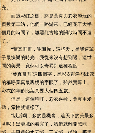
亮。
而這彩虹之樹，將是葉真與彩衣游玩的
倒數第二站，他們一路游來，已經花了大半
個月的時間了，離黑龍古地的開啟時間不遠
了。
“葉真哥哥，謝謝你，這些天，是我這輩
子最快樂的時光，我從來沒有想到過，這世
間的美景，竟然可以奇異到這種程度。”
‘葉真哥哥’這四個字，是彩衣能夠想出來
的稱呼葉真最親妮的字眼了，雖然實際上。
彩衣的年齡比葉真要大個四五歲。
但是，這個稱呼，彩衣喜歡，葉真更愛
聽，索性就這樣了。
“以后啊，多的是機會，這天下的美景多
著呢！黑龍域的看完了，我們就離開黑龍
域，去更遠的水云域，三光域。據說。那里