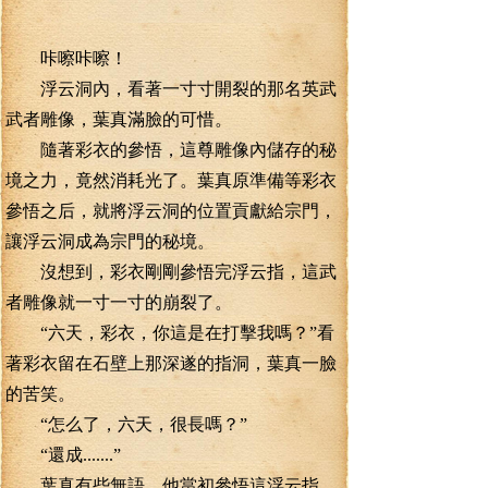
咔嚓咔嚓！
浮云洞內，看著一寸寸開裂的那名英武
武者雕像，葉真滿臉的可惜。
隨著彩衣的參悟，這尊雕像內儲存的秘
境之力，竟然消耗光了。葉真原準備等彩衣
參悟之后，就將浮云洞的位置貢獻給宗門，
讓浮云洞成為宗門的秘境。
沒想到，彩衣剛剛參悟完浮云指，這武
者雕像就一寸一寸的崩裂了。
“六天，彩衣，你這是在打擊我嗎？”看
著彩衣留在石壁上那深遂的指洞，葉真一臉
的苦笑。
“怎么了，六天，很長嗎？”
“還成.......”
葉真有些無語，他當初參悟這浮云指，