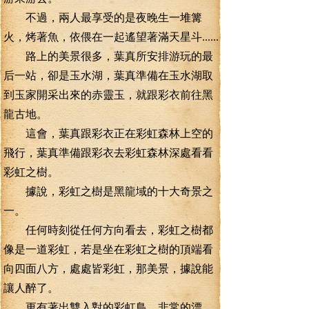
不過，兩人最享受的是夜晚生一堆篝
火，烤著魚，依偎在一起遙望著滿天星斗......
路上的美景很多，葉真所安排游玩的最
后一站，卻是玉水湖，葉真準備在玉水湖取
到玉家開采出來的赤靈玉，就跟彩衣前往黑
龍古地。
這會，葉真跟彩衣正在彩虹森林上空的
飛行，葉真準備跟彩衣去彩虹森林深處看看
彩虹之樹。
據說，彩虹之樹是黑龍域的十大奇景之
一。
任何時刻從任何方向看去，彩虹之樹都
像是一道彩虹，若是坐在彩虹之樹的頂端看
向四面八方，處處皆彩虹，那美景，據說能
讓人醉了。
更有著出雙入對的彩虹鳥，非常的漂