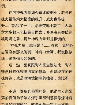
例。
你的神魂力量如今還比較弱小，若是神
魂力量能夠大幅度的飆升，威力也能提
升......”話說了一半。彩衣突地不說了，因為
對大多數人包括葉真而言，修為沒有突破到
魂海境之前，提升神魂力量都是很慢的。
“神魂力量，應該是了.......彩衣，我的心
志還沒有那么脆弱！神魂力量嘛，我慢慢修
練，總會強大起來的。”
這一點，葉真跟彩衣完全沒法比，彩衣
雖然只有化靈境四重的修為，但是現在的神
魂修為，就是魂海境巔峰的強者，也比不
了。
不過，讓葉真郁悶的是，他從齊云宗隕
落的真傳弟子涂方燁手里得到那個修煉神魂
力量的控靈竅門，效果卻是一次比一次差。