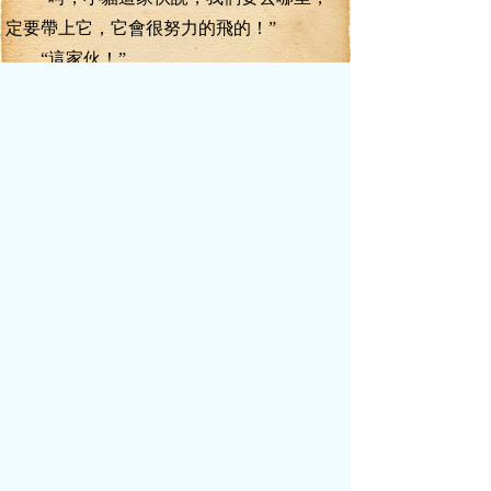
定要帶上它，它會很努力的飛的！”
“這家伙！”
彩衣輕輕的拍著云翼虎碩大的腦袋，發
出了一串串銀鈴般的笑聲，突地，彩衣那銀
鈴般的笑聲驟地一停，秀眉微皺，一副凝神
靜聽的模樣。
“怎么，發生什么事了？”
“噓......”
彩衣做出噤聲的手勢，閉上了秀眸，一
道道五彩光華，突地以彩衣的額頭為中心，
仿佛水波一般，向著四面八方散播開來。
葉真可以感應得到，那一道道五彩光華
中蘊含的恐怖的神魂力量。
“彩衣這是干什么呢？”
很快的，一層細膩的汗珠在彩衣的鼻尖
沁出，連臉色都變得蒼白起來，葉真清楚，