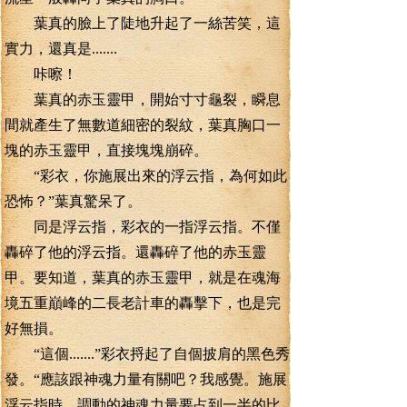
葉真的臉上了陡地升起了一絲苦笑，這
實力，還真是.......
咔嚓！
葉真的赤玉靈甲，開始寸寸龜裂，瞬息
間就產生了無數道細密的裂紋，葉真胸口一
塊的赤玉靈甲，直接塊塊崩碎。
“彩衣，你施展出來的浮云指，為何如此
恐怖？”葉真驚呆了。
同是浮云指，彩衣的一指浮云指。不僅
轟碎了他的浮云指。還轟碎了他的赤玉靈
甲。要知道，葉真的赤玉靈甲，就是在魂海
境五重巔峰的二長老計車的轟擊下，也是完
好無損。
“這個.......”彩衣捋起了自個披肩的黑色秀
發。“應該跟神魂力量有關吧？我感覺。施展
浮云指時。調動的神魂力量要占到一半的比