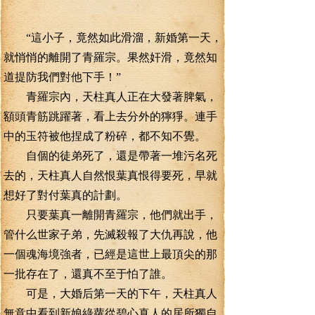
“這小子，竟然如此滑溜，新婚第一天，
就悄悄的離開了青羅宗。果然奸滑，竟然知
道提防我們對他下手！”
青羅宗內，天柱真人正在大發著脾氣，
額頭青筋跳躍著，看上去分外的獰猙。連手
中的玉符被他捏成了粉碎，都不知不覺。
自個的徒弟死了，還是帶著一堆污名死
去的，天柱真人自然恨葉真恨得要死，早就
想好了對付葉真的計劃。
只要葉真一離開青羅宗，他們就出手，
管什么世家子弟，先滅殺報了大仇再說，他
一個魂海境強者，已經是這世上最頂尖的那
一批存在了，還真不至于怕了誰。
可是，大婚后第一天的下午，天柱真人
無意中看到新娘綠蘿從碧心真人的居所獨自