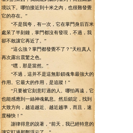
境以下。哪怕接近到十米之內，也很難發覺
它的存在。”
“不是我夸，有一次，它在掌門身后百米
處呆了半刻鐘，掌門都沒有發現，不過，我
卻不敢讓它再近了。”
“這么強？掌門都發覺不了？”天柱真人
再次露出震驚之色。
“嘿，那是當然。”
“不過，這并不是這無影鎖魂隼最強大的
作用。它最大的作用，是追蹤！”
“只要被它刻意盯過的人。哪怕再遠，它
也能感應到一絲神魂氣息。然后鎖定，找到
大致方向，越追越近、越近越準，而且，速
度極快！”
謝律得意的說著，“前天，我已經特意的
讓它盯過那鄭浮云了。”