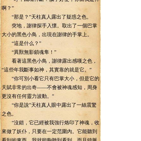
啊？”
“那是？”天柱真人露出了疑惑之色。
突地，謝律探手入懷。取出了一個巴掌
大小的黑色小鳥，出現在謝律的手掌上。
“這是什么？”
“異獸無影鎖魂隼！”
看著這黑色小鳥，謝律露出感嘆之色，
“這些年我斷事如神，其實靠的就是它。”
“你可別小看它只有巴掌大小，但是它的
天賦非常的出奇——不會被神魂感知，周身
更沒有任何靈力波動。”
“你是說”天柱真人眼中露出了一絲震驚
之色。
“沒錯，它已經被我強行烙印了神魂，收
來做了妖仆，只要在一定范圍內。它能聽到
看到的東西，我就能夠聽到看到，而且鑄脈