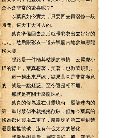
會不會非常的驚喜呢？”
以葉真如今實力，只要回去再潛修一段
時間。這天下大可去的。
葉真準備回去之后就帶彩衣出去好好的
走走，然后跟彩衣一道去黑龍古地參加黑龍
榜大賽。
趕路是一件極其枯燥的事情，云翼虎小
貓的背上，葉真想著，笑著，也做著規劃。
這一趟出來歷練，結果葉真是非常滿意
的，就是一點疑惑。至今還是相不通。
那就是有關于蜃龍珠的。
葉真的修為還在引靈境時，蜃龍珠內的
第二重封禁似乎就搖搖欲破，但如今葉真的
修為都化靈境二重了，蜃龍珠的第二重封禁
還是搖搖欲破，沒有什么太大的變化。
就像是剩最后一層窗戶紙一般，卻怎么