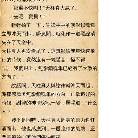
“那還不快啊！”天柱真人急了。
“去吧，寶貝！”
輕輕拍了一下，謝律手中的無影鎖魂隼
立即沖天而起，瞬息間，就化作一道黑線消
失在了天空中。
天柱真人再次看呆了，這無影鎖魂隼快速飛
行的時候，竟然沒有一絲聲音，怪不得
“走，我們跟上，無影鎖魂隼已經有了大致的
方向了。”
說話間，天柱真人與謝律就沖天而起，
謝律感應著無影鎖魂隼的方向，正欲追趕的
時候，謝律的神情突地一變，厲喝道：“什么
人？”
幾乎是同時，天柱真人周身的靈力也狂
涌而出，他也感應到，一股強絕的氣勢，正
閃電般的向著他們疾沖而來。