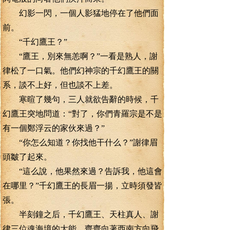
幻影一閃，一個人影猛地停在了他們面
前。
“千幻鷹王？”
“鷹王，別來無恙啊？”一看是熟人，謝
律松了一口氣。他們幻神宗的千幻鷹王的關
系，談不上好，但也談不上差。
寒暄了幾句，三人就欲告辭的時候，千
幻鷹王突地問道：“對了，你們青羅宗是不是
有一個鄭浮云的家伙來過？”
“你怎么知道？你找他干什么？”謝律眉
頭皺了起來。
“這么說，他果然來過？告訴我，他這會
在哪里？”千幻鷹王的長眉一揚，立時須發皆
張。
半刻鐘之后，千幻鷹王、天柱真人、謝
律三位魂海境的大能，齊齊向著西南方向飛