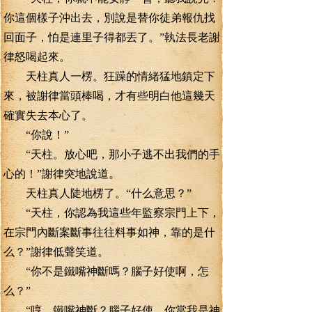
你這個樣子沖出去，別說是替你徒弟報仇找
回面子，怕是連里子得都丟了。”執法長老謝
律怒喝起來。
天柱真人一楞。狂躁的情緒猛地鎮定下
來，被謝律當頭棒喝，才有些明白他這幾天
確實失去本心了。
“你說！”
“天柱。放心吧，那小子逃不出我們的手
心的！”謝律突地說道。
天柱真人陡地楞了。“什么意思？”
“天柱，你認為我這些年監察宗門上下，
在宗門內斷案斷事往往料事如神，靠的是什
么？”謝律低聲笑道。
“你不是鐵嘴神斷嗎？腦子好使啊，怎
么？”
“哼，鐵嘴神斷？腦子好使，你當我是神