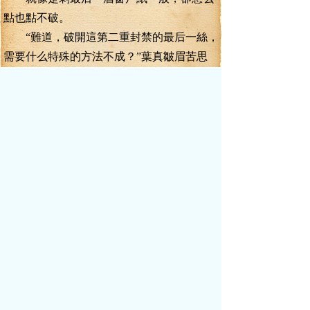
點也點不破。
“難道，破開這第二重封禁的最后一絲，
需要什么特殊的方法不成？”葉真皺眉苦思
著。
葉真總結過，他如今能夠叱咤風云，傲
笑群雄。蜃龍珠居勞之偉，要不是蜃龍珠認
主，讓他擁有了聽懂獸語的能力。葉真估計
他現在可能還在齊云宗內門弟子之中掙扎，
至于真傳，不要想了。
葉真一直很期待，蜃龍珠第二重解封之
后的變化，可是這期待一直遙遙無期。
“嗯？”
突地，葉真感覺眼前一花，一道黑影從
遠處一閃而過。
這讓葉真瞬間警覺起來，在騎著云翼虎
小貓連趕了三天路之后，葉真早已經離開幻