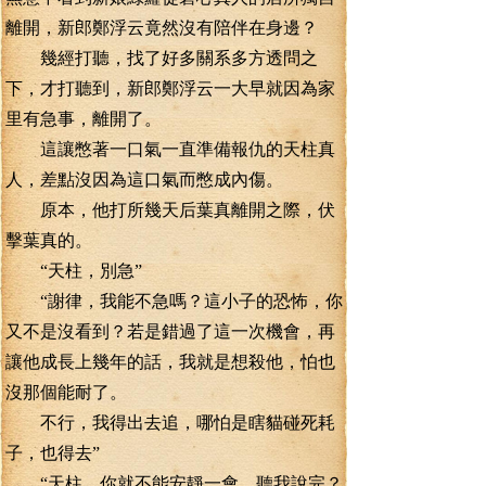
離開，新郎鄭浮云竟然沒有陪伴在身邊？
幾經打聽，找了好多關系多方透問之
下，才打聽到，新郎鄭浮云一大早就因為家
里有急事，離開了。
這讓憋著一口氣一直準備報仇的天柱真
人，差點沒因為這口氣而憋成內傷。
原本，他打所幾天后葉真離開之際，伏
擊葉真的。
“天柱，別急”
“謝律，我能不急嗎？這小子的恐怖，你
又不是沒看到？若是錯過了這一次機會，再
讓他成長上幾年的話，我就是想殺他，怕也
沒那個能耐了。
不行，我得出去追，哪怕是瞎貓碰死耗
子，也得去”
“天柱，你就不能安靜一會，聽我說完？