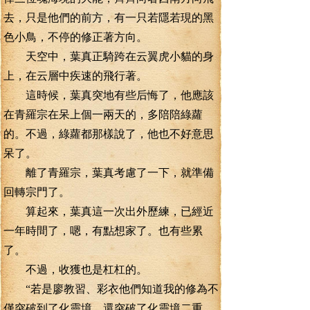
去，只是他們的前方，有一只若隱若現的黑
色小鳥，不停的修正著方向。
天空中，葉真正騎跨在云翼虎小貓的身
上，在云層中疾速的飛行著。
這時候，葉真突地有些后悔了，他應該
在青羅宗在呆上個一兩天的，多陪陪綠蘿
的。不過，綠蘿都那樣說了，他也不好意思
呆了。
離了青羅宗，葉真考慮了一下，就準備
回轉宗門了。
算起來，葉真這一次出外歷練，已經近
一年時間了，嗯，有點想家了。也有些累
了。
不過，收獲也是杠杠的。
“若是廖教習、彩衣他們知道我的修為不
僅突破到了化靈境，還突破了化靈境二重。