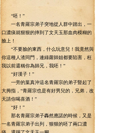
“呸！”
一名青羅宗弟子突地從人群中踏出，一
口濃痰就狠狠的摔到了文天玉那血肉模糊的
臉上！
“不要臉的東西，什么玩意兒！我竟然與
你這種人渣同門，連綠蘿師姐都要陷害，枉
我以前還稱你為師兄，我呸！”
“好漢子！”
一旁的葉真沖這名青羅宗的弟子豎起了
大拇指，“青羅宗也是有好男兒的，兄弟，改
天請你喝喜酒！”
“好！”
那名青羅宗弟子轟然應諾的時候，又是
一名青羅宗弟子出列，狠狠的呸了兩口濃
痰，還踢了文天玉一腳。。。