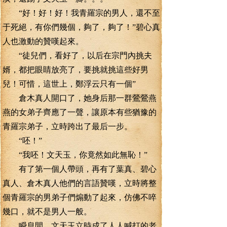
“好！好！好！我青羅宗的男人，還不至
于死絕，有你們幾個，夠了，夠了！”碧心真
人也激動的贊嘆起來。
“徒兒們，看好了，以后在宗門內挑夫
婿，都把眼睛放亮了，要挑就挑這些好男
兒！可惜，這世上，鄭浮云只有一個”
倉木真人開口了，她身后那一群鶯鶯燕
燕的女弟子齊應了一聲，讓原本有些猶豫的
青羅宗弟子，立時跨出了最后一步。
“呸！”
“我呸！文天玉，你竟然如此無恥！”
有了第一個人帶頭，再有了葉真、碧心
真人、倉木真人他們的言語贊嘆，立時將整
個青羅宗的男弟子們煽動了起來，仿佛不啐
幾口，就不是男人一般。
瞬息間，文天玉立時成了人人喊打的老