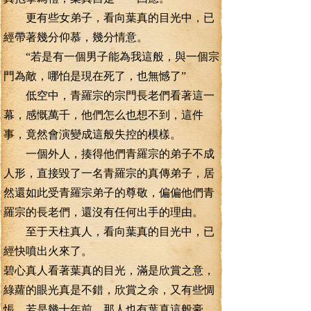
更有些女弟子，看向葉真的目光中，已
經帶著幾分仰慕，幾分情意。
“若是有一個男子能為我這般，與一個宗
門為敵，哪怕是現在死了，也無憾了”
低空中，青羅宗的宗門長老們看著這一
幕，感慨萬千，他們怎么也想不到，這件
事，竟然會演變成這般失控的模樣。
一個外人，揍得他們青羅宗的弟子不成
人形，直接毀了一名青羅宗的真傳弟子，居
然還如此受青羅宗弟子的尊敬，偏偏他們青
羅宗的長老們，還沒有任何出手的理由。
至于天柱真人，看向葉真的目光中，已
經快噴出火來了。
碧心真人看著葉真的目光，滿是欣賞之意，
綠蘿的眼光真是不錯，欣賞之余，又有些惆
悵，若是幾十年前，那人也有葉真這般豪