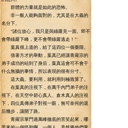
群體的力量就是如此的恐怖。
非一般人能夠面對的，尤其是在大義的
名分下。
“諸位放心，我只是與綠蘿見一面。即不
會帶綠蘿下峰，更不會帶綠蘿逃走！”
葉真很上道的，給了這四位一個臺階。
借著方才的舉動，葉真已經讓青羅宗的
弟子成功的站到了身后，葉真這會可不會干
什么無腦的事情，所以表現的很有分寸。
這大義。要利用，就利用到極致算了。
在葉真的注視下，在萬千內門弟子的注
視下。在天空中碧心真人、倉木真人的注視
下，四位真傳弟子對視一眼，無可奈何的退
后幾步，讓開了路。
青羅宗掌門過萬峰徹底的苦笑起來，哪
里來的一個怪胎啊，一個人，竟然將他們青