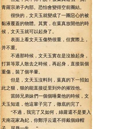
青羅宗弟子內部。恐怕會變得空前團結。
很快的，文天玉就變成了一團惡心的被
黏液覆蓋的物體。其實，在葉真放開他的時
候，文天玉就可以起身了。
表面上看文天玉傷勢很重，但實際上，
并不重。
不過那時候，文天玉實在是沒臉起身，
打算等眾人散去之時候，再起身，直接裝個
重傷，裝了個半暈。
但是，文天玉沒料到，葉真的下一招如
此之狠，狠的能直接從里到外的摧毀他。
當師兄弟妹們一個個唾棄他的時候，文
天玉知道，他這輩子完了，徹底的完了。
“不過，我完了又如何，綠蘿還不是要入
天南花家為妃，你鄭浮云還不得戴個綠帽
子，屈辱一生......”