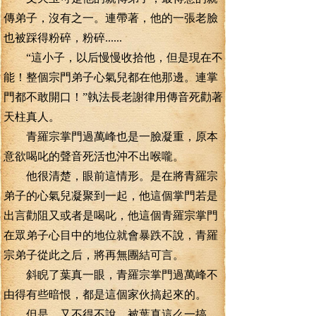
傳弟子，沒有之一。連帶著，他的一張老臉
也被踩得粉碎，粉碎......
“這小子，以后慢慢收拾他，但是現在不
能！整個宗門弟子心氣兒都在他那邊。連掌
門都不敢開口！”執法長老謝律用傳音死勸著
天柱真人。
青羅宗掌門過萬峰也是一臉凝重，原本
意欲喝叱的聲音死活也沖不出喉嚨。
他很清楚，眼前這情形。是在將青羅宗
弟子的心氣兒凝聚到一起，他這個掌門若是
出言勸阻又或者是喝叱，他這個青羅宗掌門
在眾弟子心目中的地位就會暴跌不說，青羅
宗弟子從此之后，將再無團結可言。
斜睨了葉真一眼，青羅宗掌門過萬峰不
由得有些暗恨，都是這個家伙搞起來的。
但是，又不得不說，被葉真這么一搞。