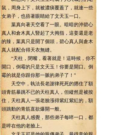
鼠，周身上下，就被濃痰覆蓋了，就連一些
女弟子，也捂著眼睛給了文天玉一口。
葉真向著天空看了一眼。暗暗的沖碧心
真人和倉木真人豎起了大拇指，這姜還是老
的辣，葉真只是開了個頭，碧心真人與倉木
真人就配合得天衣無縫。
“天柱，閉嘴，看著就是！這時候，你不
開口，倒霉的只是文天玉！你要是開口。倒
霉的就是你跟你那一脈的弟子了！”
天空中，執法長老謝律死死的摁住了額
頭青筋暴跳不已的天柱真人，但縱然是被按
住，天柱真人一張老臉漲得紫紅紫紅的，額
頭跳動的青筋直欲爆開一般。
天柱真人感覺，那些弟子每啐一口，都
是啐在他的老臉上。
文天玉可是他的親傳弟子，最得意的親