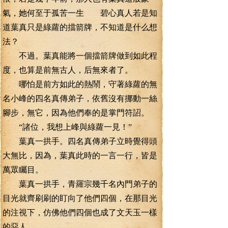
氣，她何至于孤苦一生 碧心真人若是知
道葉真只是綠蘿的擋箭牌，不知道是什么想
法？
不過。葉真能將一個擋箭牌做到如此程
度，也算是前無古人，后無來者了。
哪怕是前方如此的熱鬧，守著綠蘿的無
名小峰的四名真傳弟子，依舊沒有挪動一絲
腳步，無它，因為他們奉的是掌門符詔。
“諸位，我想上峰與綠蘿一見！”
葉真一拱手。四名真傳弟子立時覺得頭
大無比，因為，葉真此時的一言一行，皆是
萬眾矚目。
葉真一拱手，青羅宗幾千名內門弟子的
目光就齊刷刷的盯向了他們四個，在那目光
的注視下，仿佛他們四個也成了文天玉一樣
的惡人。