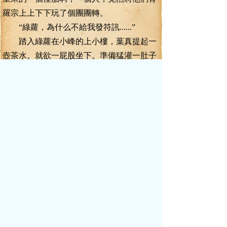
羅宗上上下下玩了個團團轉。
“綠蘿，為什么不給我發符訊......”
踏入綠蘿在小峰的上小樓，葉真提起一
壺茶水。就欲一屁股坐下。準備猛灌一肚子
水不再說，這陣子別看葉真玩得輕松。葉真
手心里也都是汗。
可是提起茶壺，葉真就感覺到不對勁了，綠
蘿盯著他看的目光不對勁，那目光清澈而寧
靜，隱隱的還有幾分淚光閃爍，有點像
跟彩衣看他的目光有些像，不過，也僅僅是
有些像而已，彩衣的那種目光，不是其它人
能夠學得來的。
“綠蘿......”看得清減了許多的綠蘿，葉真
突地發現，沒什么話可說了。
“大表哥，你不應該來的”
“不過，你來了，我很高興，我這輩子，