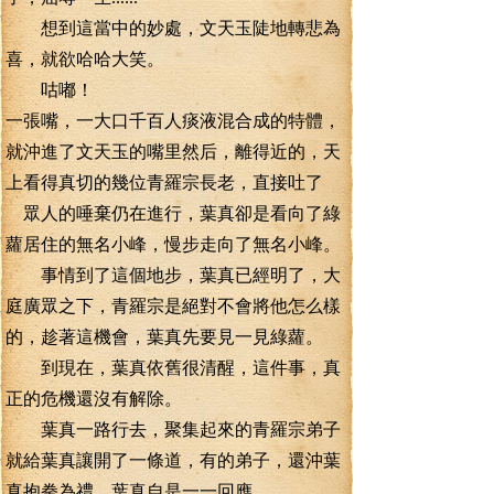
想到這當中的妙處，文天玉陡地轉悲為
喜，就欲哈哈大笑。
咕嘟！
一張嘴，一大口千百人痰液混合成的特體，
就沖進了文天玉的嘴里然后，離得近的，天
上看得真切的幾位青羅宗長老，直接吐了
眾人的唾棄仍在進行，葉真卻是看向了綠
蘿居住的無名小峰，慢步走向了無名小峰。
事情到了這個地步，葉真已經明了，大
庭廣眾之下，青羅宗是絕對不會將他怎么樣
的，趁著這機會，葉真先要見一見綠蘿。
到現在，葉真依舊很清醒，這件事，真
正的危機還沒有解除。
葉真一路行去，聚集起來的青羅宗弟子
就給葉真讓開了一條道，有的弟子，還沖葉
真抱拳為禮，葉真自是一一回應。