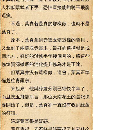
人和低階武者下手，恐怕直接能夠將玉飛龍
逼瘋。
不過，葉真若是真的那樣做，也就不是
葉真了。
原本，葉真拿到赤靈玉髓這樣的寶貝，
又拿到了兩萬塊赤靈玉，最好的選擇就是找
個地方，好好的潛修半年幾個月的，將這些
修煉資源徹底的消化提升修為才是正途。
但葉真并沒有這樣做，這會，葉真正準
備趕往青羅宗。
算起來，他與綠蘿分別已經快半年了，
而且按玉飛龍所言，那位天南花王的選妃快
要開始了，但是，葉真卻一直沒有收到綠蘿
的符訊。
這讓葉真很是疑惑。
葉真覺得，弄不好是綠蘿起了其它什么