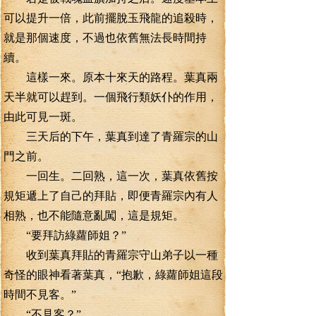
可以提升一倍，此前擺脫玉飛龍的追殺時，
就是那個速度，不過也依舊無法長時間持
續。
這樣一來。原本十來天的路程。葉真兩
天半就可以趕到。一個飛行類妖仆的作用，
由此可見一斑。
三天后的下午，葉真到達了青羅宗的山
門之前。
一回生。二回熟，這一次，葉真依舊按
規矩遞上了自己的拜貼，即便青羅宗內有人
相熟，也不能隨意亂闖，這是規矩。
“要拜訪綠蘿師姐？”
收到葉真拜貼的青羅宗守山弟子以一種
奇怪的眼神看著葉真，“抱歉，綠蘿師姐這段
時間不見客。”
“不見客？”