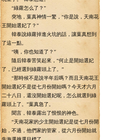
“綠蘿怎么了？”
突地，葉真神情一驚，“你是說，天南花
王開始選妃了？”
韓泰說綠蘿掉進火坑的話，讓葉真想到
了這一點。
“咦，你也知道了？”
隨后韓泰苦笑起來，“何止是開始選妃
了，已經選到綠蘿頭上了。”
“那時候不是說半年后嗎？而且天南花王
開始選妃不是從七月份開始嗎？今天才六月
二十八日，還沒開始選妃呢，怎么就選到綠
蘿頭上了。”葉真急了。
聞言，韓泰露出了恨恨的神色。
“天南花家的少主開始選妃是從七月份開
始，不過，他們家的管家，從六月份開始就
先海選挑選目標了。