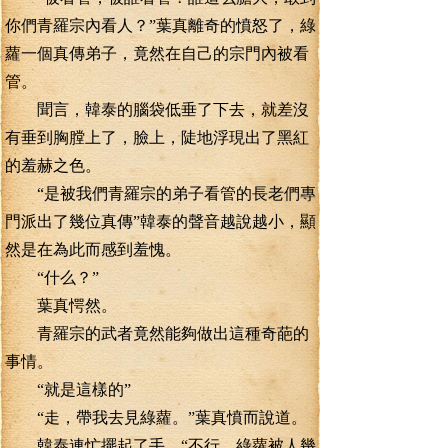
你們青羅宗內看人？”葉真離奇的憤怒了，綠
蘿一個真傳弟子，竟然在自己的宗門內被看
管。
聞言，韓泰的腦袋低垂了下去，就差沒
有垂到胸膛上了，臉上，陡地浮現出了黑紅
的羞赫之色。
“是被我們青羅宗的弟子看管的長老們專
門派出了幾位真傳”韓泰的聲音越說越小，顯
然是在為此而感到羞愧。
“什么？”
葉真愕然。
青羅宗的武者竟然能夠做出這種奇葩的
事情。
“就是這樣的”
“走，帶我去見綠蘿。”葉真憤而說道。
韓泰連忙擺起了手。“不行，綠蘿被人幾