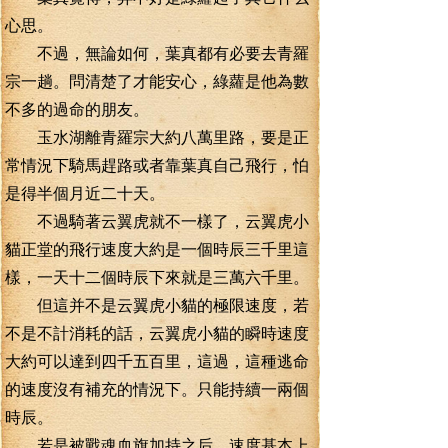
心思。
不過，無論如何，葉真都有必要去青羅
宗一趟。問清楚了才能安心，綠蘿是他為數
不多的過命的朋友。
玉水湖離青羅宗大約八萬里路，要是正
常情況下騎馬趕路或者靠葉真自己飛行，怕
是得半個月近二十天。
不過騎著云翼虎就不一樣了，云翼虎小
貓正堂的飛行速度大約是一個時辰三千里這
樣，一天十二個時辰下來就是三萬六千里。
但這并不是云翼虎小貓的極限速度，若
不是不計消耗的話，云翼虎小貓的瞬時速度
大約可以達到四千五百里，這過，這種逃命
的速度沒有補充的情況下。只能持續一兩個
時辰。
若是被戰魂血旗加持之后。速度基本上