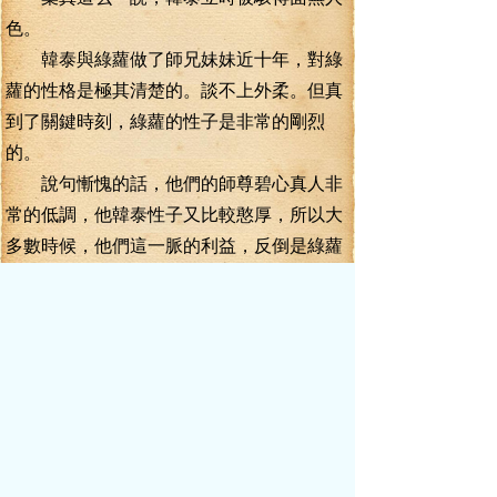
色。
韓泰與綠蘿做了師兄妹妹近十年，對綠
蘿的性格是極其清楚的。談不上外柔。但真
到了關鍵時刻，綠蘿的性子是非常的剛烈
的。
說句慚愧的話，他們的師尊碧心真人非
常的低調，他韓泰性子又比較憨厚，所以大
多數時候，他們這一脈的利益，反倒是綠蘿
據理力爭，從宗門那里爭搶過來的。
這么多天沒有探視，若是絕望之下 一念
及此，韓泰的魂都快被嚇掉了。
“走，快帶我去綠蘿居住的無名小峰。”
“可是”
“還可是什么？出了事我來擔著！對了，
你給你師尊碧心真人知會一聲！”
“等等！”