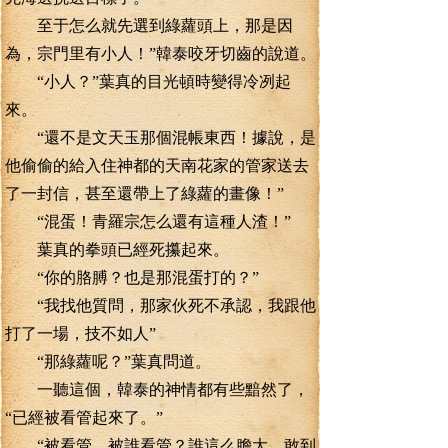
至于怎么就先選到綠蘿頭上，那是因
為，宗門里有小人！”韓泰咬牙切齒的說道。
“小人？”葉真的目光頓時變得冷冽起
來。
“還不是文天玉那個混帳東西！據說，是
他偷偷的給入住神都的天南花家的管家送去
了一封信，甚至還帶上了綠蘿的畫像！”
“混蛋！青羅宗怎么還有這種人渣！”
葉真的拳頭已經死攥起來。
“你的胳膊？也是那混蛋打的？”
“我找他質問，那家伙死不承認，我跟他
打了一場，技不如人”
“那綠蘿呢？”葉真問道。
一聽這個，韓泰的神情都有些黯然了，
“已經被看管起來了。”
“被看管，被誰看管？誰這么膽大，敢到