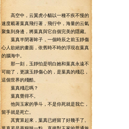
高空中，云翼虎小貓以一種不疾不慢的
速度載著葉真飛行著，飛行中，海量的云氣
聚集到身邊，將葉真與它自個完美的隱藏。
葉真半閉著眸子，一個時辰之前玉靜傷
心人欲絕的畫面，依舊時不時的浮現在葉真
的腦海中。
那一刻，玉靜怕是明白她和葉真永遠不
可能了，更讓玉靜傷心的，是葉真的殘忍，
這個世界的殘酷。
葉真殘忍嗎？
葉真覺得不。
他與玉家的爭斗，不是你死就是我亡，
留手就是死亡。
其實算起來，葉真已經留了好幾手了。
葉真若是再狠辣一點，直接對玉家的普通族