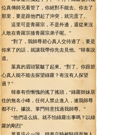
位真傳師兄看管了，你絕對不能去。你去了
那里，要是跟他們起了沖突，就完蛋了。
這里可是青羅宗，不是外邊，還從來沒
人敢在青羅宗揍青羅宗弟子呢。”
“對了，我師尊碧心真人交待過了，要是
你來了的話，就讓我帶你先去見他。”韓泰說
道。
葉真的眉頭緊皺了起來。“對了。你跟碧
心真人能不能去探望綠蘿？有沒有人探望
過？”
韓泰有些慚愧的搖了搖頭，“綠蘿師妹居
住的無名小峰，任何人禁止進入，連我師尊
都不行。據說。掌門特意找過我師尊。”
“他們這么搞。就不怕綠蘿出事嗎？以綠
蘿的剛烈”
葉真這么一說，韓泰立時被駭得面無人