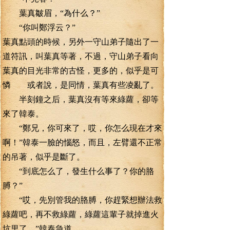
葉真皺眉，“為什么？”
“你叫鄭浮云？”
葉真點頭的時候，另外一守山弟子隨出了一
道符訊，叫葉真等著，不過，守山弟子看向
葉真的目光非常的古怪，更多的，似乎是可
憐 或者說，是同情，葉真有些凌亂了。
半刻鐘之后，葉真沒有等來綠蘿，卻等
來了韓泰。
“鄭兄，你可來了，哎，你怎么現在才來
啊！”韓泰一臉的惱怒，而且，左臂還不正常
的吊著，似乎是斷了。
“到底怎么了，發生什么事了？你的胳
膊？”
“哎，先別管我的胳膊，你趕緊想辦法救
綠蘿吧，再不救綠蘿，綠蘿這輩子就掉進火
坑里了。”韓泰急道。