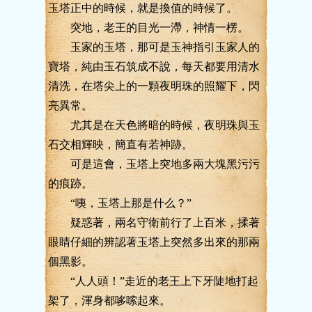
玉塔正中的時候，就是換值的時候了。
突地，老王的目光一滯，神情一楞。
玉家的玉塔，那可是玉神指引玉家人的
寶塔，純由玉石筑成不說，每天都要用清水
清洗，在塔尖上的一顆夜明珠的照耀下，閃
亮異常。
尤其是在天色將暗的時候，夜明珠與玉
石交相輝映，簡直有若神跡。
可是這會，玉塔上突地多兩大塊黑污污
的痕跡。
“咦，玉塔上那是什么？”
疑惑著，兩名守衛前行了上百米，揉著
眼睛仔細的辨認著玉塔上突然多出來的那兩
個黑影。
“人人頭！”走近的老王上下牙陡地打起
架了，渾身都哆嗦起來。