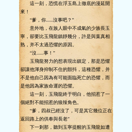
這一刻，恐慌在浮玉島上徹底的漫延開
來！
“爹，你......沒事吧？”
意外地，在族人眼中不成氣的少族長玉
寧，卻要比玉飛龍鎮靜幾分，許是與葉真相
熟，并不太過恐懼的原因。
“沒......事！”
玉飛龍努力的想表現出鎮定，那是恐懼
卻讓他渾身抑制不住的顫抖，這種恐懼，并
不是他自己因為有可能面臨死亡的恐懼，而
是他因為家族命運的恐懼。
這一刻，玉飛龍終于明白，他招惹了一
個絕對不能招惹的狼辣角色。
“爹，四叔已經沒了，可是其它幾位正在
返回路上的供奉與長老”
下一剎那，聽到玉寧提醒的玉飛龍如遭