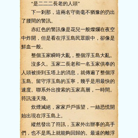
“是二二二長老的人頭”
下一剎那，這兩名守衛毫不猶豫的扔出
了腰間的警訊。
赤紅色的警訊像是花兒一般燦爛在夜空
中炸開，但是看在浮玉島民眾眼中，卻像是
鮮血一般。
整個玉家瞬時大亂，整個浮玉島大亂。
沒多久。玉家二長老和一名玉家供奉的
人頭被掛到玉塔上的消息，就傳遍了整個浮
玉島。留守浮玉島的玉寧，幾乎是用最快的
速度。聯系外出搜索的玉家高層，一時間。
符訊漫天飛。
炊煙滅絕，家家戶戶張望，一絲恐慌開
始出現在浮玉島上。
縱然發出了符訊，玉家外出辦事的高手
們，也不是馬上就能夠回歸的。最遠的離浮