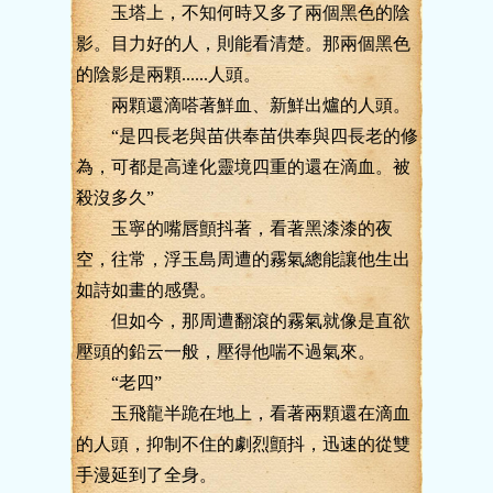
玉塔上，不知何時又多了兩個黑色的陰
影。目力好的人，則能看清楚。那兩個黑色
的陰影是兩顆......人頭。
兩顆還滴嗒著鮮血、新鮮出爐的人頭。
“是四長老與苗供奉苗供奉與四長老的修
為，可都是高達化靈境四重的還在滴血。被
殺沒多久”
玉寧的嘴唇顫抖著，看著黑漆漆的夜
空，往常，浮玉島周遭的霧氣總能讓他生出
如詩如畫的感覺。
但如今，那周遭翻滾的霧氣就像是直欲
壓頭的鉛云一般，壓得他喘不過氣來。
“老四”
玉飛龍半跪在地上，看著兩顆還在滴血
的人頭，抑制不住的劇烈顫抖，迅速的從雙
手漫延到了全身。