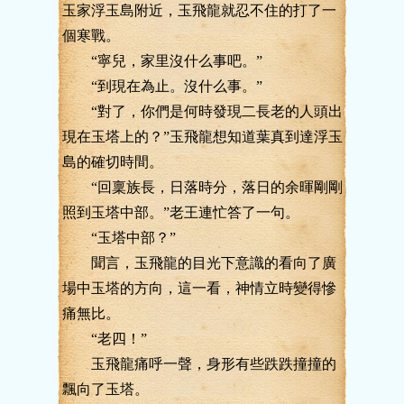
玉家浮玉島附近，玉飛龍就忍不住的打了一
個寒戰。
“寧兒，家里沒什么事吧。”
“到現在為止。沒什么事。”
“對了，你們是何時發現二長老的人頭出
現在玉塔上的？”玉飛龍想知道葉真到達浮玉
島的確切時間。
“回稟族長，日落時分，落日的余暉剛剛
照到玉塔中部。”老王連忙答了一句。
“玉塔中部？”
聞言，玉飛龍的目光下意識的看向了廣
場中玉塔的方向，這一看，神情立時變得慘
痛無比。
“老四！”
玉飛龍痛呼一聲，身形有些跌跌撞撞的
飄向了玉塔。