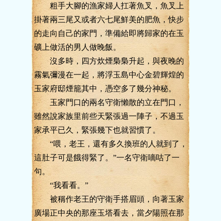
粗手大腳的漁家婦人扛著魚叉，魚叉上
掛著兩三尾又或者六七尾鮮美的肥魚，快步
的走向自己的家門，準備給即將歸家的在玉
礦上做活的男人做晚飯。
沒多時，四方炊煙梟梟升起，與夜晚的
霧氣彌漫在一起，將浮玉島中心金碧輝煌的
玉家府邸煙籠其中，憑空多了幾分神秘。
玉家門口的兩名守衛懶散的立在門口，
雖然說家族里前些天緊張過一陣子，不過玉
家承平已久，緊張幾下也就習慣了。
“喂，老王，還有多久換班的人就到了，
這肚子可是餓得緊了。”一名守衛嘀咕了一
句。
“我看看。”
被稱作老王的守衛手搭眉頭，向著玉家
廣場正中央的那座玉塔看去，當夕陽照在那