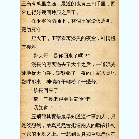
玉島有萬里之遙，最近的也有三四千里，回
來也得好幾個時辰之后了。
在玉寧的指揮下，整個玉家燈火通明。
嚴防死守。
燈火下，玉寧看著漆黑的夜空，神情極
其復雜。
“鄭大哥，是你回來了嗎？”
漫長的黑夜過去了大半之后，一道流光
陡地從天而降，讓緊張了一夜的玉家人陡地
歡呼起來，神情終于輕松了一幾分。
“族長回來了！”
“爹，二長老跟張供奉他們”
“我知道了。”
玉飛龍其實是最早知道這件事的人，只
是沒想到，葉真竟然會把這兩人的腦袋掛到
玉家的玉塔之上。一想到葉真如今就潛伏在