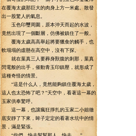
在覆海太歲那巨大的肉身上方一米處。散發
出一股驚人的氣息。
玉色印璽周圍，原本沖天而起的水波，
竟然出現了一個斷層，仿佛被鎮住了一般。
覆海太歲高高舉起將要獵食的觸手，也
軟塌塌的虛懸在高空中，沒有下探。
就在葉真三人要葬身獸腹的剎那，葉真
閃電般的出手，催動青玉印鎮壓，就形成了
這種奇怪的情景。
“這是什么人，竟然能夠鎮住覆海太歲，
這人也太恐怖了吧？”天空中，看著這一幕的
玉家供奉驚呼。
這一幕，也讓瘋狂掙扎的玉家二小姐徹
底安靜了下來，眸子定定的看著水坑中的情
景，滿是緊張。
“你們，快去幫幫那人，快去.......”