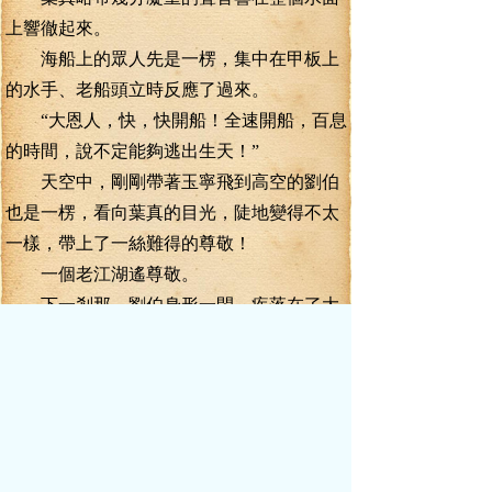
上響徹起來。
海船上的眾人先是一楞，集中在甲板上
的水手、老船頭立時反應了過來。
“大恩人，快，快開船！全速開船，百息
的時間，說不定能夠逃出生天！”
天空中，剛剛帶著玉寧飛到高空的劉伯
也是一楞，看向葉真的目光，陡地變得不太
一樣，帶上了一絲難得的尊敬！
一個老江湖遙尊敬。
下一剎那，劉伯身形一閃，疾落在了大
船上，沖著高空中的亂逃的引靈境武者怒吼
起來，“快落船，用靈力催船，大家都能
活！”
靈力狂涌之下，水手就位，大船開始轉
頭、加速，速度在飛速的飆升著，越來越多
的引靈境武者也重新落到了船上，加入了用