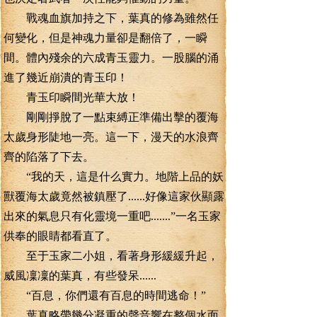
戰魂血旗加持之下，葉真的修為雖然任
何變化，但是神魂力量卻是翻倍了，一瞬
間。體內殘余的六成青玉靈力。一股腦的涌
進了幾近崩潰的青玉印！
青玉印瞬間光華大放！
剛剛掙脫了一點束縛正準備出擊的覆海
太歲身形陡地一亮。這一下，漫天的水浪齊
齊的陷落了下去。
“我的天，這是什么實力。地階上品的妖
獸覆海太歲竟然被鎮壓了......好像這家伙顯露
出來的氣息只有化靈境一重吧.......”一名玉家
供奉的眼睛都看直了。
至于玉家二小姐，看著身形緩緩升起，
威風凜凜的葉真，有些發呆......
“百息，你們還有百息的時間逃命！”
葉真略帶幾分凝重的聲音響在整個水面