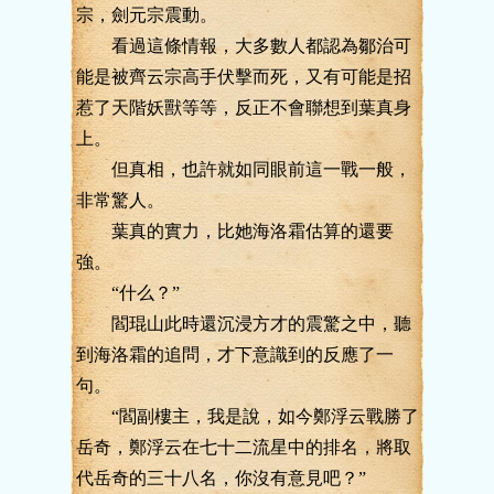
宗，劍元宗震動。
看過這條情報，大多數人都認為鄒治可
能是被齊云宗高手伏擊而死，又有可能是招
惹了天階妖獸等等，反正不會聯想到葉真身
上。
但真相，也許就如同眼前這一戰一般，
非常驚人。
葉真的實力，比她海洛霜估算的還要
強。
“什么？”
閻琨山此時還沉浸方才的震驚之中，聽
到海洛霜的追問，才下意識到的反應了一
句。
“閻副樓主，我是說，如今鄭浮云戰勝了
岳奇，鄭浮云在七十二流星中的排名，將取
代岳奇的三十八名，你沒有意見吧？”