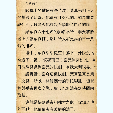
“沒有”
閻琨山的嘴角有些苦澀，葉真光明正大
的擊敗了岳奇。他還有什么說的。如果非要
說什么，只能說他搬起石頭砸了自己的腳。
給葉真六十七名的排名不給，非要將臉
遞上去讓葉真打，然后給人家更高的三十八
號的排名。
場中，葉真緩緩從空中落下，沖快劍岳
奇還了一禮，“切磋而已，岳兄無需如此。今
日能夠見識到岳兄的快劍，令我大開眼界。”
說實話，岳奇這種快劍。葉真還真是第
一次見。所以一開始應付的手忙腳亂，但就
算與岳奇再次交戰，葉真也無法在短時間內
取勝。
這就是快劍岳奇的強大之處，你知道他
的弱點。他偏偏沒有破解的法子。