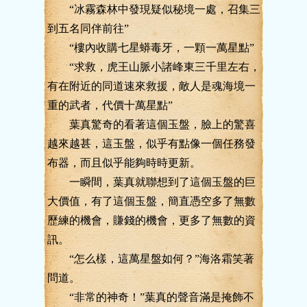
“冰霧森林中發現疑似秘境一處，召集三
到五名同伴前往”
“樓內收購七星蟒毒牙，一顆一萬星點”
“求救，虎王山脈小諸峰東三千里左右，
有在附近的同道速來救援，敵人是魂海境一
重的武者，代價十萬星點”
葉真驚奇的看著這個玉盤，臉上的驚喜
越來越甚，這玉盤，似乎有點像一個任務發
布器，而且似乎能夠時時更新。
一瞬間，葉真就聯想到了這個玉盤的巨
大價值，有了這個玉盤，簡直憑空多了無數
歷練的機會，賺錢的機會，更多了無數的資
訊。
“怎么樣，這萬星盤如何？”海洛霜笑著
問道。
“非常的神奇！”葉真的聲音滿是掩飾不