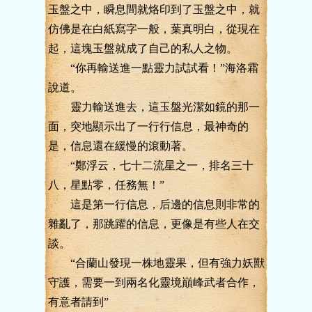
玉盤之中，瞬息間就烙印到了玉盤之中，就
仿佛是在白紙寫字一般，葉真明白，從現在
起，這塊玉盤就成了自己的私人之物。
“你再輸送進一點靈力試試看！”海洛霜
說道。
靈力輸送進去，這玉盤光潔如鏡的那一
面，突地顯示出了一行行信息，最神奇的
是，信息還在緩慢的滾動著。
“鄭浮云，七十二流星之一，排名三十
八，星點零，任務無！”
這是第一行信息，后邊的信息則非常的
雜亂了，那跳躍的信息，更像是有些人在交
談。
“合蘭山發現一株地靈果，但有強力妖獸
守護，需要一到兩名化靈境巔峰武者合作，
有意者請到”