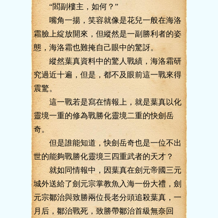
“閻副樓主，如何？”
嘴角一揚，笑容就像是花兒一般在海洛
霜臉上綻放開來，但縱然是一副勝利者的姿
態，海洛霜也難掩自己眼中的驚訝。
縱然葉真資料中的驚人戰績，海洛霜研
究過近十遍，但是，都不及眼前這一戰來得
震驚。
這一戰若是寫在情報上，就是葉真以化
靈境一重的修為戰勝化靈境二重的快劍岳
奇。
但是誰能知道，快劍岳奇也是一位不出
世的能夠戰勝化靈境三四重武者的天才？
就如同情報中，因葉真在劍元帝國三元
城外送給了劍元宗掌教魚入海一份大禮，劍
元宗鄒治與致勝兩位長老分頭追殺葉真，一
月后，鄒治戰死，致勝帶鄒治首級無奈回