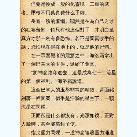
但要是換成一般的化靈境一二重的武
者。壓根不用葉真費什么手腳。
岳奇一臉的羞慚。顯然是在為自己方才
的狂妄羞慚，也只有他這個對手，才明白葉
真方才那一劍有多恐怖。若不是葉真收手的
話，恐怕現在躺在地下的，就是他的尸體。
在一眾圍觀者的震驚之中，海洛霜拿出
了一個巴掌大的玉盤，遞給了葉真。
“將神念烙印進去，這是成為七十二流星
的第一個福利。”海洛霜說道。
這個巴掌大的玉盤非常的精致，背面銘
刻著一幅圖案，似乎是浩瀚的星空下，一顆
流星在閃耀。
正面卻是什么都沒有，光潔如鏡，正對
人臉時，甚至能當鏡子使。
指尖靈力閃爍，一道神念隨著靈力涌進