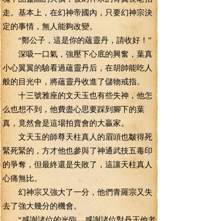
走。基本上，在幻神帝國內，只要幻神宗決
定的事情，無人能夠改變。
“鄭公子，這是你的蘊靈丹，請收好！”
深吸一口氣，強壓下心底的興奮，葉真
小心翼翼的驗看過蘊靈丹后，在胡帥能吃人
般的目光中，將蘊靈丹收進了儲物戒指。
十三號雅座的文天玉也有些失神，他怎
么也想不到，他費盡心思要踩到腳下的葉
真，竟然會是這場拍賣會的大贏家。
文天玉的師尊天柱真人的眉頭也皺得死
緊死緊的，方才他也參與了神通武技五毒印
的爭奪，但最終還是失敗了，這讓天柱真人
心痛無比。
幻神宗又強大了一分，他們青羅宗又失
去了強大幾分的機會。
“感謝諸位的光臨，感謝諸位對丹王他老