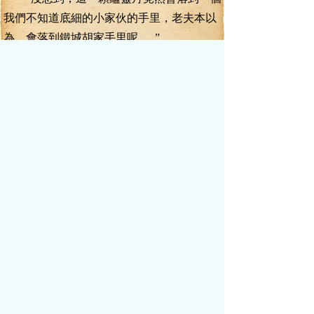
我們不知道底細的小家伙的手里，老夫本以
為，會落到鐵城胡家手里呢......”
“主上，九號請柬，當時應該是發給了萬
星樓......”
分香丹王府后院靜室內，須發皆白但紅
光滿面的分香丹王，在聽完顧管家的講述之
后，神情稍稍有些意外。
“是啊主上，這個結果老奴也很意外。沒
想到，那鄭公子竟然拿出了一本神通武技，
最精明的是沒有直接拍賣這本神通武技，而
是用這本神通武技換蘊靈丹。”顧管家說道。
分香丹王露出一絲神往之色，“好些年了
沒有見過如此聰慧又懂進退的少年了”
“主上，聰慧老奴明白，懂進退這點老奴
就想不通了。”
“呵，老顧啊，要是那本神通武技五毒印