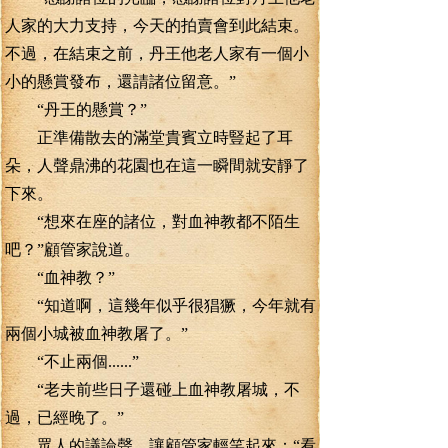
人家的大力支持，今天的拍賣會到此結束。
不過，在結束之前，丹王他老人家有一個小
小的懸賞發布，還請諸位留意。”
“丹王的懸賞？”
正準備散去的滿堂貴賓立時豎起了耳
朵，人聲鼎沸的花園也在這一瞬間就安靜了
下來。
“想來在座的諸位，對血神教都不陌生
吧？”顧管家說道。
“血神教？”
“知道啊，這幾年似乎很猖獗，今年就有
兩個小城被血神教屠了。”
“不止兩個......”
“老夫前些日子還碰上血神教屠城，不
過，已經晚了。”
眾人的議論聲，讓顧管家輕笑起來：“看