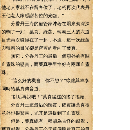
他老人家就不在留各位了，老朽再次代表丹
王他老人家感謝各位的光臨。”
分香丹王府的顧管家沖著在場來賓深深
的鞠了一躬，葉真、綠蘿、韓泰三人的六道
目光再次碰撞在了一起，不過，這一次綠蘿
與韓泰的目光卻是齊齊的看向了葉真。
無它，分香丹王的最后一個額外的有關
血靈珠的懸賞，而葉真手里恰好有兩顆血靈
珠。
“這么好的機會，你不想？”綠蘿與韓泰
同時給葉真傳音道。
“以后再說吧！”葉真緩緩的搖了搖頭。
分香丹王這最后的懸賞，確實讓葉真很
意外也很驚喜，尤其是還提到了血靈珠。
但是，葉真總有一種頗為古怪的感覺，
葉真感覺，分香丹王今天這個懸賞真正的目