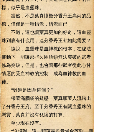
標，似乎是血靈珠。
當然，不是葉真懷疑分香丹王高尚的品
德，僅僅是一種錯覺，錯覺而已。
不過，這也讓葉真更加的好奇，這血靈
珠到底有什么用，連分香丹王都如此需要？
據說，血靈珠是血神教的根本，在秘法
催動下，能讓那些久困瓶頸無法突破的武者
修為突破，但是，也會讓那些武者從此心甘
情愿的受血神教的控制，成為血神教的血
徒。
“難道是因為這個？”
帶著滿腦袋的疑惑，葉真順著人流踏出
了分香丹王府。至于分香丹王有關血靈珠的
懸賞，葉真并沒有兌換的打算。
至少現在沒有。
“沒想到，這一顆蘊靈丹竟然會落到一個