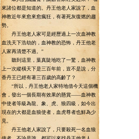
來諸位都是知道的。丹王他老人家說了，血
神教近年來愈來愈瘋狂，有著死灰復燃的趨
勢。
丹王他老人家可是經歷過上一次血神教
血洗天下浩劫的，血神教的恐怖，丹王他老
人家再清楚不過。”
聽到這里，葉真陡地吃了一驚，血神教
上一次縱橫天下是三百年前，豈不是說，分
香丹王已經有著三百歲的高齡了？
“所以，丹王他老人家特地借今天這個機
會，發出一個長期有效果的懸賞——血神教
中使者等級為龍、象、虎、狼四級，如今出
現在的大都是血狼使者，血虎尊者也鮮為少
見。
丹王他老人家說了，只要殺死一名血狼
使者，不論是誰，都可以來找丹王他老人