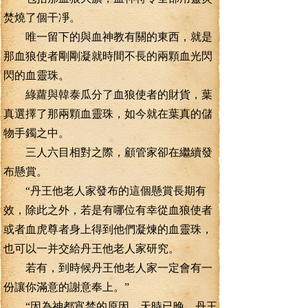
焚燒了個干凈。
唯一留下的與血神教有關的東西，就是
那血狼使者剛剛凝就時間不長的兩顆血光閃
閃的血靈珠。
綠蘿與韓泰瓜分了血狼使者的財貨，葉
真選擇了那兩顆血靈珠，如今就在葉真的儲
物手鐲之中。
三人六目相對之際，顧管家卻在繼續發
布懸賞。
“丹王他老人家發布的這個懸賞長期有
效，除此之外，若是有哪位有幸從血狼使者
或者血虎尊者身上得到他們凝煉的血靈珠，
也可以一并交給丹王他老人家研究。
若有，到時候丹王他老人家一定會有一
份讓你滿意的謝意奉上。”
“因為神都宵禁的原因，天時已晚，丹王