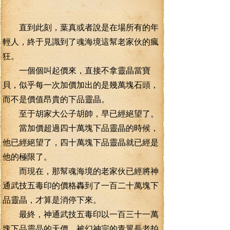
直到此刻，葉真或者說是在場所有的年
輕人，終于見識到了魂海境這幫老家伙的瘋
狂。
一個個叫起價來，直接不拿靈晶當寶
貝，似乎每一次加價加出的是幾萬塊石頭，
而不是價值昂貴的下品靈晶。
至于胡家大公子胡帥，早已經絕望了。
當加價超過四十萬塊下品靈晶的時候，
他已經絕望了，四十萬塊下品靈晶就已經是
他的極限了。
而現在，那幫魂海境的老家伙已經將神
通武技五毒印的價格轟到了一百二十萬塊下
品靈晶，才算是消停下來。
最終，神通武技五毒印以一百三十一萬
塊下品靈晶的天價，被幻神宗的青翼長老拍