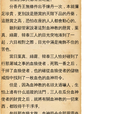
分香丹王無條件出手煉丹一次，本就彌
足珍貴，更別說是懸賞的天階下品的丹藥，
這懸賞之高，恐怕在座的人人都會動心的。
聽到顧管家說著這對血神教的懸賞，葉
真、綠蘿、韓泰三人的目光突地湊到了一
起，六目相對之際，目光中滿是掩飾不住的
苦色。
當日葉真、綠蘿、韓泰三人恰好碰到了
行那屠城之事的血狼使者，死戰一番之后，
干掉了血狼使者，也的確從血狼使者的儲物
戒指中找到了一枚血色的血神符令。
但是，因為血神教的名頭太過嚇人，生
怕上邊有什么追蹤的法門，三人在瓜分血神
使者的財貨之后，就將有關血神教的一切東
西，都毀得干干凈凈。
包括那血狼大旗，血神符令全部用靈炎