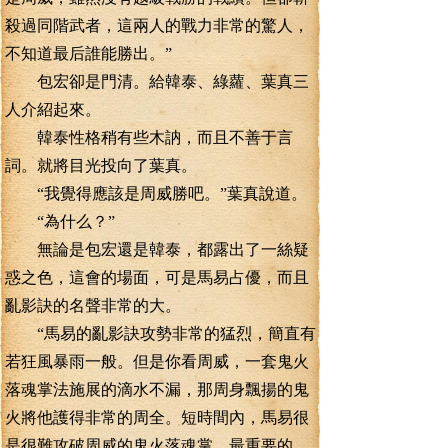
殺過同階武者，這兩人的戰力非常的驚人，
不知道最后誰能勝出。”
包宏卻是門清。給韓泰、綠蘿、葉真三
人介紹起來。
韓泰性格稍有些木訥，而且不善于言
詞。就將目光投向了葉真。
“我覺得應該是周威勝吧。”葉真說道。
“為什么？”
無論是包宏還是韓泰，都露出了一絲疑
惑之色，這會的場面，可是馬易占優，而且
亂影訣的名聲非常的大。
“馬易的亂影訣攻勢非常的猛烈，簡直有
若狂風暴雨一般。但是你看周威，一套鬼火
落魂掌法施展的滴水不漏，那周身飄揚的鬼
火將他護得非常的周全。短時間內，馬易很
是很難攻破周威的鬼火落魂掌。最重要的