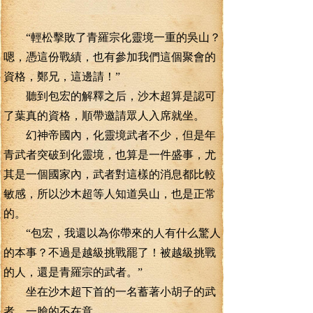
“輕松擊敗了青羅宗化靈境一重的吳山？
嗯，憑這份戰績，也有參加我們這個聚會的
資格，鄭兄，這邊請！”
聽到包宏的解釋之后，沙木超算是認可
了葉真的資格，順帶邀請眾人入席就坐。
幻神帝國內，化靈境武者不少，但是年
青武者突破到化靈境，也算是一件盛事，尤
其是一個國家內，武者對這樣的消息都比較
敏感，所以沙木超等人知道吳山，也是正常
的。
“包宏，我還以為你帶來的人有什么驚人
的本事？不過是越級挑戰罷了！被越級挑戰
的人，還是青羅宗的武者。”
坐在沙木超下首的一名蓄著小胡子的武
者，一臉的不在意。