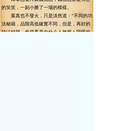
的笑笑，一副小勝了一場的模樣。
葉真也不發火，只是淡然道：“不同的功
法秘籍，品階高低確實不同，但是，再好的
功法秘籍。也得看是由什么人施展！同樣的
功法秘籍，不同的人施展出來。效果截然不
同。不信，就拭目以待。”
“哼。信你才怪！”
“師弟，今天是切磋，是讓你好好看別人
交手，而不是讓你斗嘴來了。”沙木超對自己
的這個師弟也有些不滿了。
在他看來，跟一個引靈境巔峰的武者斗
嘴，那不是掉價嗎？
可是，沙木超很快就呆住了。
青色的影子與一朵暗青色的鬼火狠狠的
碰撞在一直，爆發出一聲轟響聲，強大的沖
擊波散播開來，讓周威周身運轉的鬼火稍稍