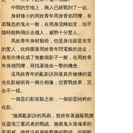
中間的空地上，兩人已經戰到了一起。
身材矮小的周姓青年周身青焰閃爍，有
若飄忽的鬼火一般，在周身流轉如意，似乎
隨時能夠飛出去傷人，威勢十分驚人。
馬姓青年身材魁梧，但是身法卻是非常
的驚人，此時圍著周姓青年閃電般的游走，
身形仿佛化成了無數個影子一般，在周姓青
年身側閃爍，尋找著致命一擊的機會。
這馬姓青年的亂影訣與葉真所修煉的靈
光化影秘術有一兩分相像，但實戰效果，完
全不一樣。
一個是幻影攻殺之術，一個卻是純粹的
化影。
“施展亂影訣的馬易，曾經有著越級戰勝
化靈境三重武者的戰績。施展鬼火落魂掌的
是周威，雖然沒有越級戰勝的戰績。但卻斬