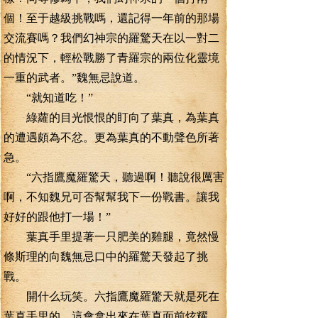
個！至于越級挑戰嗎，還記得一年前的那場
交流賽嗎？我們幻神宗的羅驚天在以一對二
的情況下，輕松戰勝了青羅宗的兩位化靈境
一重的武者。”魏無忌說道。
“就知道吃！”
綠蘿的目光恨恨的盯向了葉真，為葉真
的遭遇頗為不忿。更為葉真的不動聲色所著
急。
“六指鷹魔羅驚天，聽過啊！聽說很厲害
啊，不知魏兄可否幫幫我下一份戰書。讓我
好好的跟他打一場！”
葉真手里提著一只肥美的雞腿，竟然慢
條斯理的向魏無忌口中的羅驚天發起了挑
戰。
開什么玩笑。六指鷹魔羅驚天就是死在
葉真手里的，這會拿出來在葉真面前炫耀，