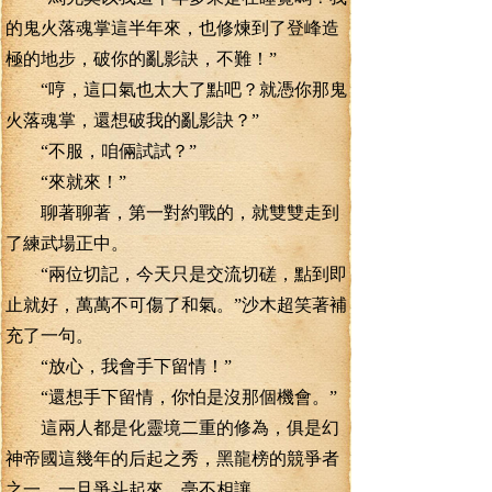
的鬼火落魂掌這半年來，也修煉到了登峰造
極的地步，破你的亂影訣，不難！”
“哼，這口氣也太大了點吧？就憑你那鬼
火落魂掌，還想破我的亂影訣？”
“不服，咱倆試試？”
“來就來！”
聊著聊著，第一對約戰的，就雙雙走到
了練武場正中。
“兩位切記，今天只是交流切磋，點到即
止就好，萬萬不可傷了和氣。”沙木超笑著補
充了一句。
“放心，我會手下留情！”
“還想手下留情，你怕是沒那個機會。”
這兩人都是化靈境二重的修為，俱是幻
神帝國這幾年的后起之秀，黑龍榜的競爭者
之一，一旦爭斗起來，毫不相讓。