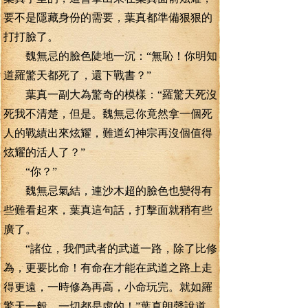
要不是隱藏身份的需要，葉真都準備狠狠的
打打臉了。
魏無忌的臉色陡地一沉：“無恥！你明知
道羅驚天都死了，還下戰書？”
葉真一副大為驚奇的模樣：“羅驚天死沒
死我不清楚，但是。魏無忌你竟然拿一個死
人的戰績出來炫耀，難道幻神宗再沒個值得
炫耀的活人了？”
“你？”
魏無忌氣結，連沙木超的臉色也變得有
些難看起來，葉真這句話，打擊面就稍有些
廣了。
“諸位，我們武者的武道一路，除了比修
為，更要比命！有命在才能在武道之路上走
得更遠，一時修為再高，小命玩完。就如羅
驚天一般，一切都是虛的！”葉真朗聲說道。