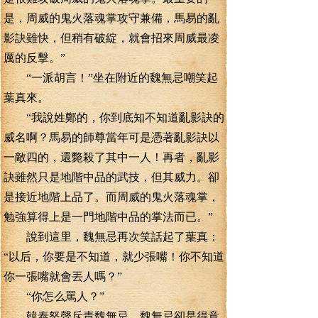
是，周威的鬼火落魂掌攻守兼備，馬易的亂
影訣雖快，但稍有破綻，就會招來周威最凌
厲的反擊。”
“一派胡言！”坐在附近的魏無忌嘲笑起
葉真來。
“我說姓鄭的，你到底知不知道亂影訣的
威名啊？馬易的師尊當年可是憑著亂影訣以
一敵四的，還斃殺了其中一人！再者，亂影
訣雖然只是地階中品的武技，但其威力。卻
是接近地階上品了。而周威的鬼火落魂掌，
勉強算得上是一門地階中品的掌法而已。”
說到這里，魏無忌再次笑話起了葉真：
“以后，你要是不知道，就少張嘴！你不知道
你一張嘴就會丟人嗎？”
“你怎么罵人？”
韓泰怒聲斥責魏無忌，魏無忌卻是得意