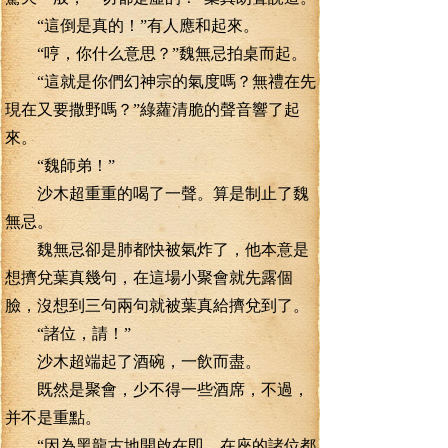
“這倒是真的！”有人應和起來。
“哼，你什么意思？”魏無忌拍桌而起。
“這就是你們幻神宗的氣度嗎？無禮在先
現在又要撒野嗎？”綠蘿清脆的聲音響了起
來。
“魏師弟！”
沙木超重重的喝了一聲。算是制止了魏
無忌。
魏無忌卻是肺都快被氣炸了，他本意是
想擠兌葉真幾句，在這場小聚會就先露個
臉，沒想到三句兩句就被葉真給擠兌到了。
“諸位，請！”
沙木超端起了酒碗，一飲而盡。
既然是聚會，少不得一些酒席，不過，
并不是重點。
“因為黑龍古地開啟在即。在座的諸位都