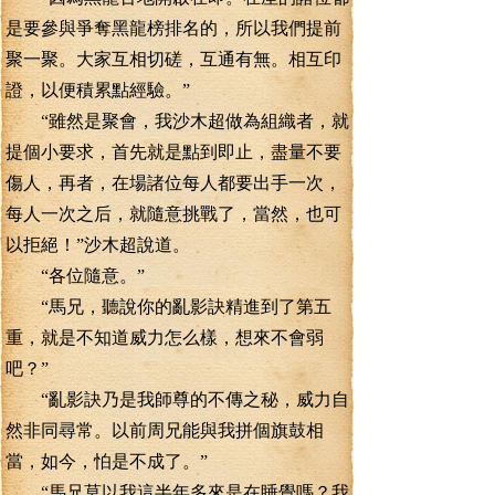
是要參與爭奪黑龍榜排名的，所以我們提前
聚一聚。大家互相切磋，互通有無。相互印
證，以便積累點經驗。”
“雖然是聚會，我沙木超做為組織者，就
提個小要求，首先就是點到即止，盡量不要
傷人，再者，在場諸位每人都要出手一次，
每人一次之后，就隨意挑戰了，當然，也可
以拒絕！”沙木超說道。
“各位隨意。”
“馬兄，聽說你的亂影訣精進到了第五
重，就是不知道威力怎么樣，想來不會弱
吧？”
“亂影訣乃是我師尊的不傳之秘，威力自
然非同尋常。以前周兄能與我拼個旗鼓相
當，如今，怕是不成了。”
“馬兄莫以我這半年多來是在睡覺嗎？我