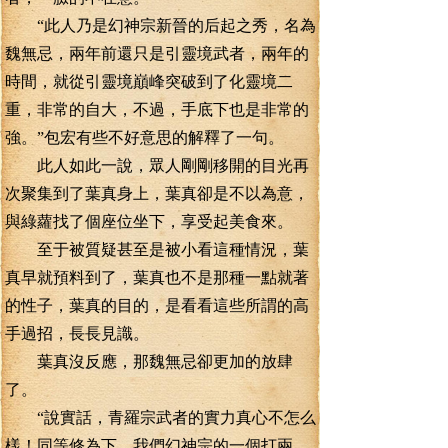
“此人乃是幻神宗新晉的后起之秀，名為
魏無忌，兩年前還只是引靈境武者，兩年的
時間，就從引靈境巔峰突破到了化靈境二
重，非常的自大，不過，手底下也是非常的
強。”包宏有些不好意思的解釋了一句。
此人如此一說，眾人剛剛移開的目光再
次聚集到了葉真身上，葉真卻是不以為意，
與綠蘿找了個座位坐下，享受起美食來。
至于被質疑甚至是被小看這種情況，葉
真早就預料到了，葉真也不是那種一點就著
的性子，葉真的目的，是看看這些所謂的高
手過招，長長見識。
葉真沒反應，那魏無忌卻更加的放肆
了。
“說實話，青羅宗武者的實力真心不怎么
樣！同等修為下，我們幻神宗的一個打兩