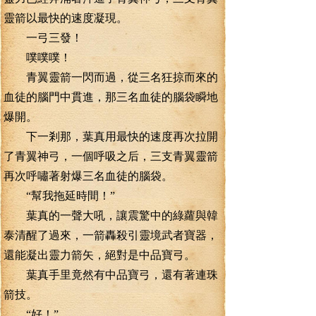
靈箭以最快的速度凝現。
一弓三發！
噗噗噗！
青翼靈箭一閃而過，從三名狂掠而來的
血徒的腦門中貫進，那三名血徒的腦袋瞬地
爆開。
下一剎那，葉真用最快的速度再次拉開
了青翼神弓，一個呼吸之后，三支青翼靈箭
再次呼嘯著射爆三名血徒的腦袋。
“幫我拖延時間！”
葉真的一聲大吼，讓震驚中的綠蘿與韓
泰清醒了過來，一箭轟殺引靈境武者寶器，
還能凝出靈力箭矢，絕對是中品寶弓。
葉真手里竟然有中品寶弓，還有著連珠
箭技。
“好！”