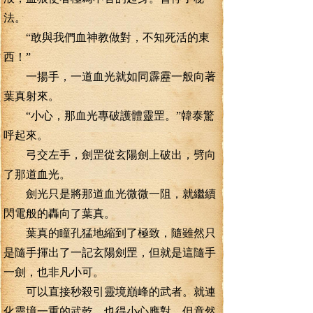
法。
“敢與我們血神教做對，不知死活的東
西！”
一揚手，一道血光就如同霹靂一般向著
葉真射來。
“小心，那血光專破護體靈罡。”韓泰驚
呼起來。
弓交左手，劍罡從玄陽劍上破出，劈向
了那道血光。
劍光只是將那道血光微微一阻，就繼續
閃電般的轟向了葉真。
葉真的瞳孔猛地縮到了極致，隨雖然只
是隨手揮出了一記玄陽劍罡，但就是這隨手
一劍，也非凡小可。
可以直接秒殺引靈境巔峰的武者。就連
化靈境一重的武乾。也得小心應對，但竟然