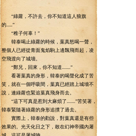
“綠蘿，不許去，你不知道這人狼旗
的.....”
“稚子何辜！”
韓泰喝止綠蘿的時候，葉真怒喝一聲，
整個人已經從青面鬼焰駒上邊飄飛而起，凌
空飛渡向了城墻。
“鄭兄，回來，你不知道.......”
看著葉真的身形，韓泰的喝聲化成了苦
笑，就在一個呼吸間，葉真已經踏上城墻不
說，連綠蘿也緊追葉真飛身而去。
“這下可真是惹到大麻煩了.......”苦笑著，
韓泰緊隨著綠蘿的身形追撲了過去。
實際上，韓泰的勸說，對葉真還是有些
效果的。光天化日之下，敢在幻神帝國內屠
城，這可是屠城吶。