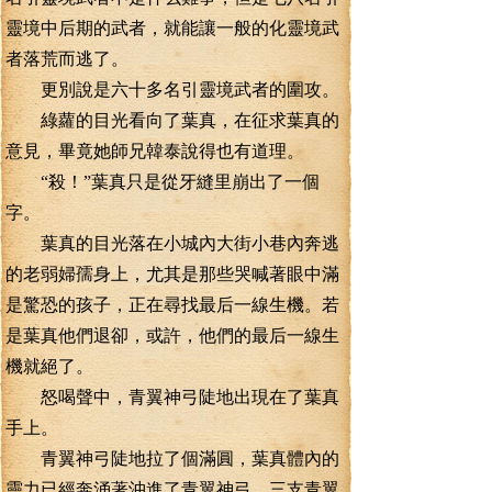
靈境中后期的武者，就能讓一般的化靈境武
者落荒而逃了。
更別說是六十多名引靈境武者的圍攻。
綠蘿的目光看向了葉真，在征求葉真的
意見，畢竟她師兄韓泰說得也有道理。
“殺！”葉真只是從牙縫里崩出了一個
字。
葉真的目光落在小城內大街小巷內奔逃
的老弱婦孺身上，尤其是那些哭喊著眼中滿
是驚恐的孩子，正在尋找最后一線生機。若
是葉真他們退卻，或許，他們的最后一線生
機就絕了。
怒喝聲中，青翼神弓陡地出現在了葉真
手上。
青翼神弓陡地拉了個滿圓，葉真體內的
靈力已經奔涌著沖進了青翼神弓，三支青翼