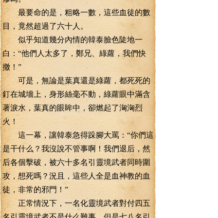
最要命的是，粗略一數，這些血徒的數
目，竟然超過了六十人。
似乎知道幾分內情的韓泰臉色陡地一
白：“他們人太多了，鄭兄、綠蘿，我們快
撤！”
可是，無論是葉真還是綠蘿，都死死的
釘在城墻上，身形絲毫不動，綠蘿眼中滿含
著淚水，葉真的眼眸中，卻燃起了洶洶烈
火！
這一幕，讓韓泰急得跺腳大罵：“你們這
是干什么？我沒說不管事啊！我們退后，然
后各個擊破，被六十多名引靈境武者同時圍
攻，想死嗎？況且，這些人全是血神教的血
徒，非常的邪門！”
正常情況下，一名化靈境武者對付四五
名引靈境武者不是什么難事，但是七八名引