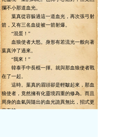
攔不小那道血光。
葉真從容躲過這一道血光，再次張弓射
箭，又有三名血徒被一箭射爆。
“混蛋！”
血狼使者大怒。身形有若流光一般向著
葉真沖了過來。
“我來！”
韓泰手中長棍一揮。就與那血狼使者戰
在了一起。
這時。葉真的眉頭卻是輕皺起來，那血
狼使者，竟然擁有化靈境四重的修為。而且
周身的血氣與隨出的血光詭異無比，招式更
是毒辣。
交手才幾個回合，韓泰就被轟得連連后
退，落敗也只是時間問題。
下一剎那，韓泰的慘叫聲與葉真青翼靈