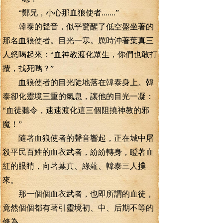
“鄭兄，小心那血狼使者.......”
韓泰的聲音，似乎驚醒了低空盤坐著的
那名血狼使者。目光一寒。厲時沖著葉真三
人怒喝起來：“血神教渡化眾生，你們也敢打
攪，找死嗎？”
血狼使者的目光陡地落在韓泰身上。韓
泰卻化靈境三重的氣息，讓他的目光一凝：
“血徒聽令，速速渡化這三個阻撓神教的邪
魔！”
隨著血狼使者的聲音響起，正在城中屠
殺平民百姓的血衣武者，紛紛轉身，瞪著血
紅的眼睛，向著葉真、綠蘿、韓泰三人撲
來。
那一個個血衣武者，也即所謂的血徒，
竟然個個都有著引靈境初、中、后期不等的
修為。