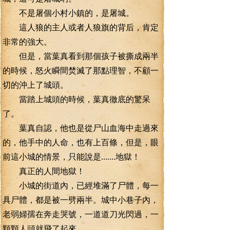
不是屠個小村小鎮的，是屠城。
這人狼的主人或者人狼旗的背后，肯定
非常的強大。
但是，當葉真看到那個孩子被撕成兩半
的時候，怒火瞬間焚滅了那點理智，不顧一
切的沖上了城頭。
當踏上城頭的時候，葉真徹底的驚呆
了。
葉真自認，他也是從尸山血海中走過來
的，他手中的人命，也有上百條，但是，眼
前這小城的情景，只能說是.......地獄！
真正的人間地獄！
小城的街道內，已經堆滿了尸體，每一
具尸體，都是被一劈兩半。城中小巷子內，
老弱婦孺在奔走哭號，一道道刀光閃過，一
顆顆人頭就飛了起來。