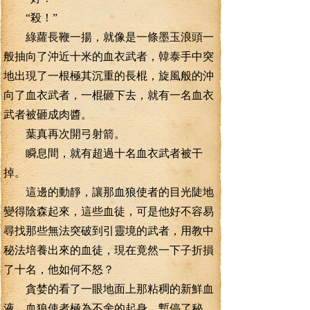
“殺！”
綠蘿長鞭一揚，就像是一條墨玉浪頭一
般抽向了沖近十米的血衣武者，韓泰手中突
地出現了一根極其沉重的長棍，旋風般的沖
向了血衣武者，一棍砸下去，就有一名血衣
武者被砸成肉醬。
葉真再次開弓射箭。
瞬息間，就有超過十名血衣武者被干
掉。
這邊的動靜，讓那血狼使者的目光陡地
變得陰森起來，這些血徒，可是他好不容易
尋找那些無法突破到引靈境的武者，用教中
秘法培養出來的血徒，現在竟然一下子折損
了十名，他如何不怒？
貪婪的看了一眼地面上那粘稠的新鮮血
液，血狼使者極為不舍的起身。暫停了秘