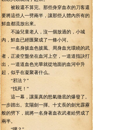
被殺還不算完。那些身穿血衣的刀客還
要將這些人一劈兩半，讓那些人體內所有的
鮮血都流放出來。
不論兒童老人，沒一個放過的，小城
內，鮮血已經匯聚成了一條小河。
一名身披血色披風、周身血光環繞的武
者，正凌空盤坐在血河上空，一道道指訣打
出，一道道血色光華就從地面的血河中升
起，似乎在凝聚著什么。
“邪法？”
“找死！”
這一幕，讓葉真的怒氣徹底的爆發了。
一步踏出。玄陽劍一揮。十丈長的劍光霹靂
般的劈下，就將一名身著血衣武者給劈成了
兩半。
“嗯？”