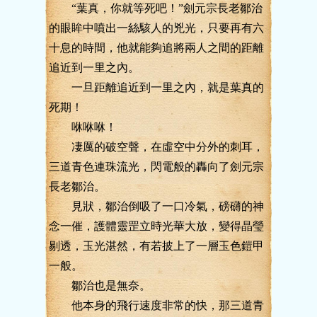
“葉真，你就等死吧！”劍元宗長老鄒治
的眼眸中噴出一絲駭人的兇光，只要再有六
十息的時間，他就能夠追將兩人之間的距離
追近到一里之內。
一旦距離追近到一里之內，就是葉真的
死期！
咻咻咻！
凄厲的破空聲，在虛空中分外的刺耳，
三道青色連珠流光，閃電般的轟向了劍元宗
長老鄒治。
見狀，鄒治倒吸了一口冷氣，磅礴的神
念一催，護體靈罡立時光華大放，變得晶瑩
剔透，玉光湛然，有若披上了一層玉色鎧甲
一般。
鄒治也是無奈。
他本身的飛行速度非常的快，那三道青