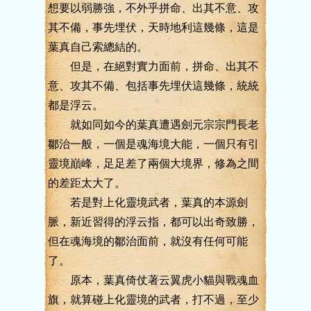
想要以弱勝強，不外乎拼命、出其不意、攻
其不備，事先埋伏，天時地利這幾條，這是
葉真自己索總結的。
但是，在絕對實力面前，拼命、出其不
意、攻其不備、包括事先埋伏這幾條，統統
都是浮云。
就如同如今的葉真遭遇劍元宗宗門長老
鄒治一般，一個是魂海境大能，一個只有引
靈境巔峰，足足差了兩個大境界，修為之間
的差距太大了。
若是對上化靈境武者，葉真的本源劍
脈，新近習得的浮云指，都可以出奇致勝，
但在魂海境的鄒治面前，就沒有任何可能
了。
原本，葉真倚仗著云翼虎小貓與戰魂血
旗，就算碰上化靈境的武者，打不過，至少