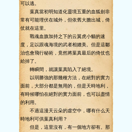
可以逃。
葉真當初明知道化靈境五重的血狐劍非
常有可能埋伏在城外，但依舊大膽出城，倚
仗就在這里。
戰魂血旗加持之下的云翼虎小貓的速
度，足以跟魂海境的武者相媲美。但是這鄒
治也會飛行秘術，竟然將葉真最后的倚仗也
給掉了。
轉瞬間，就讓葉真陷入了絕境。
以弱勝強的那幾種方法，在絕對的實力
面前，大部分都是無用的，但是天時地利，
有時候哪怕在絕對的實力面前，也可以盡情
的利用。
不過這漫天云朵的虛空中，哪有什么天
時地利可供葉真利用？
但是，這里沒有，有一個地方卻有。那