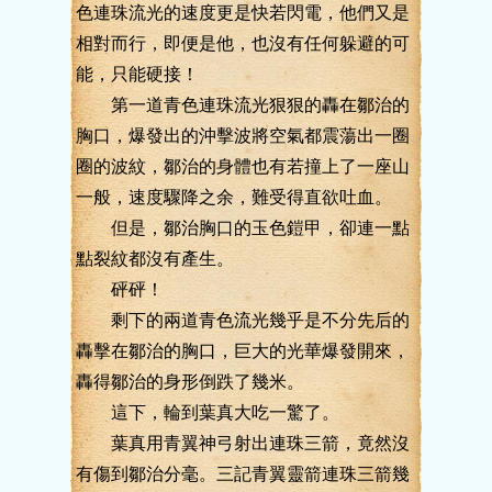
色連珠流光的速度更是快若閃電，他們又是
相對而行，即便是他，也沒有任何躲避的可
能，只能硬接！
第一道青色連珠流光狠狠的轟在鄒治的
胸口，爆發出的沖擊波將空氣都震蕩出一圈
圈的波紋，鄒治的身體也有若撞上了一座山
一般，速度驟降之余，難受得直欲吐血。
但是，鄒治胸口的玉色鎧甲，卻連一點
點裂紋都沒有產生。
砰砰！
剩下的兩道青色流光幾乎是不分先后的
轟擊在鄒治的胸口，巨大的光華爆發開來，
轟得鄒治的身形倒跌了幾米。
這下，輪到葉真大吃一驚了。
葉真用青翼神弓射出連珠三箭，竟然沒
有傷到鄒治分毫。三記青翼靈箭連珠三箭幾