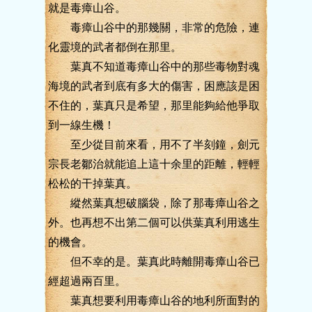
就是毒瘴山谷。
毒瘴山谷中的那幾關，非常的危險，連
化靈境的武者都倒在那里。
葉真不知道毒瘴山谷中的那些毒物對魂
海境的武者到底有多大的傷害，困應該是困
不住的，葉真只是希望，那里能夠給他爭取
到一線生機！
至少從目前來看，用不了半刻鐘，劍元
宗長老鄒治就能追上這十余里的距離，輕輕
松松的干掉葉真。
縱然葉真想破腦袋，除了那毒瘴山谷之
外。也再想不出第二個可以供葉真利用逃生
的機會。
但不幸的是。葉真此時離開毒瘴山谷已
經超過兩百里。
葉真想要利用毒瘴山谷的地利所面對的