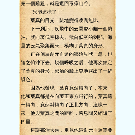
第一個難題，就是返回毒瘴山谷。
“只能這樣了！”
葉真的目光，陡地變得凌厲無比。
下一剎那，疾飛中的云翼虎小貓一個俯
沖。就向著低空掠去。飛向低空的剎那。海
量的云氣聚集而來，模糊了葉真的身形。
正在施展劍元血遁的鄒治見狀一急，也
隨之俯沖下去。幾個呼吸之后，他再次鎖定
了葉真的身形，鄒治的臉上突地露出了一絲
訝色。
因為他發現，葉真竟然轉向了，本來，
他和葉真都是在向著正東方飛行的，葉真這
一轉向，竟然斜轉向了正北方向，這樣一
來，他與葉真之間的距離，瞬息間又縮短了
四里。
這讓鄒治大喜，畢竟他這劍元血遁需要