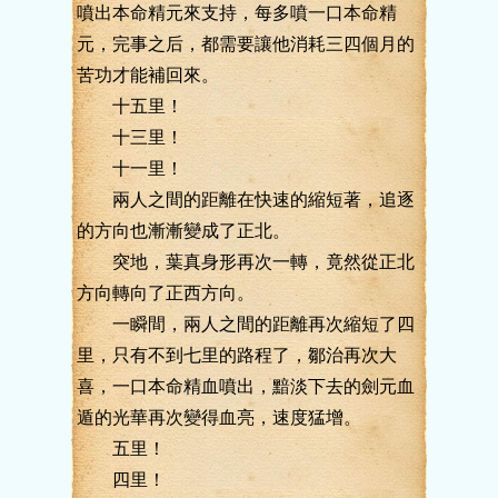
噴出本命精元來支持，每多噴一口本命精
元，完事之后，都需要讓他消耗三四個月的
苦功才能補回來。
十五里！
十三里！
十一里！
兩人之間的距離在快速的縮短著，追逐
的方向也漸漸變成了正北。
突地，葉真身形再次一轉，竟然從正北
方向轉向了正西方向。
一瞬間，兩人之間的距離再次縮短了四
里，只有不到七里的路程了，鄒治再次大
喜，一口本命精血噴出，黯淡下去的劍元血
遁的光華再次變得血亮，速度猛增。
五里！
四里！