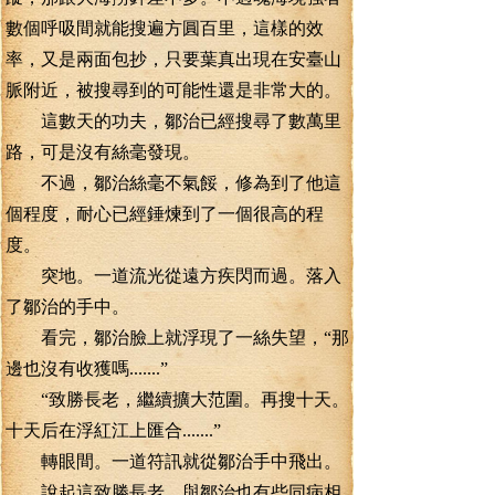
數個呼吸間就能搜遍方圓百里，這樣的效
率，又是兩面包抄，只要葉真出現在安臺山
脈附近，被搜尋到的可能性還是非常大的。
這數天的功夫，鄒治已經搜尋了數萬里
路，可是沒有絲毫發現。
不過，鄒治絲毫不氣餒，修為到了他這
個程度，耐心已經錘煉到了一個很高的程
度。
突地。一道流光從遠方疾閃而過。落入
了鄒治的手中。
看完，鄒治臉上就浮現了一絲失望，“那
邊也沒有收獲嗎.......”
“致勝長老，繼續擴大范圍。再搜十天。
十天后在浮紅江上匯合.......”
轉眼間。一道符訊就從鄒治手中飛出。
說起這致勝長老，與鄒治也有些同病相