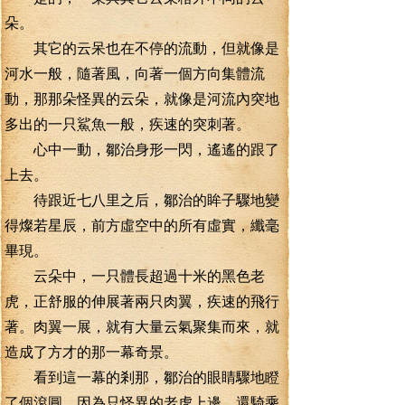
朵。
其它的云呆也在不停的流動，但就像是
河水一般，隨著風，向著一個方向集體流
動，那那朵怪異的云朵，就像是河流內突地
多出的一只鯊魚一般，疾速的突刺著。
心中一動，鄒治身形一閃，遙遙的跟了
上去。
待跟近七八里之后，鄒治的眸子驟地變
得燦若星辰，前方虛空中的所有虛實，纖毫
畢現。
云朵中，一只體長超過十米的黑色老
虎，正舒服的伸展著兩只肉翼，疾速的飛行
著。肉翼一展，就有大量云氣聚集而來，就
造成了方才的那一幕奇景。
看到這一幕的剎那，鄒治的眼睛驟地瞪
了個滾圓，因為只怪異的老虎上邊，還騎乘