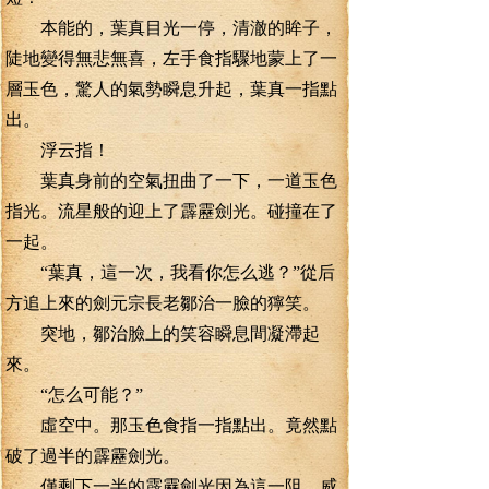
本能的，葉真目光一停，清澈的眸子，
陡地變得無悲無喜，左手食指驟地蒙上了一
層玉色，驚人的氣勢瞬息升起，葉真一指點
出。
浮云指！
葉真身前的空氣扭曲了一下，一道玉色
指光。流星般的迎上了霹靂劍光。碰撞在了
一起。
“葉真，這一次，我看你怎么逃？”從后
方追上來的劍元宗長老鄒治一臉的獰笑。
突地，鄒治臉上的笑容瞬息間凝滯起
來。
“怎么可能？”
虛空中。那玉色食指一指點出。竟然點
破了過半的霹靂劍光。
僅剩下一半的霹靂劍光因為這一阻。威