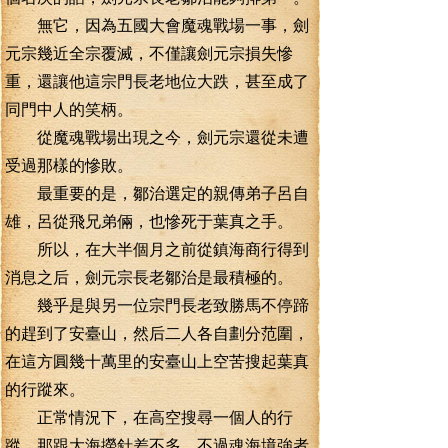
無它，因為五國大會魔魂戰場一事，劍
元宗幾近全宗覆滅，不僅讓劍元宗損失慘
重，還讓他這宗門長老地位大跌，甚至成了
同門中人的笑柄。
從魔魂戰場出現之今，劍元宗還從未遭
受過那樣的慘敗。
最重要的是，鄒治選定的親傳弟子呂自
雄，呂從飛兄弟倆，也慘死于葉真之手。
所以，在大半個月之前從鎮海商行得到
消息之后，劍元宗長老鄒治是最積極的。
幾乎是與另一位宗門長老致勝馬不停蹄
的趕到了安臺山，然后二人各自劃分范圍，
在這方圓幾十萬里的安臺山上空苦搜起葉真
的行蹤來。
正常情況下，在高空搜尋一個人的行
蹤，那跟大海撈針差不多。不過魂海境強者