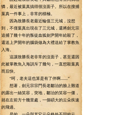
憐，最近被葉真搞得很沒面子。所以在搜捕
葉真一件事上，非常的積極。
因為致勝長老最近輪值三元城，沒想
到，不僅葉真出現在了三元城，還將劍元宗
追捕了幾十年的叛徒血狐劍尹開年給殺了，
還送上尹開年的腦袋做為大禮送給了掌教魚
入海。
這讓致勝長老非常的沒面子，甚至還因
此被掌教魚入海訓斥了幾句，一直想殺葉真
而后快。
“呵，老夫這也算是有了伴啊.......”
想著，劍元宗宗門長老鄒治的臉上難道
的露出一絲笑容，突地，鄒治的笑容一僵，
就在左前方十幾里處，一個碩大的云朵疾速
的飛過。
是的，一朵與其它云朵格外不同的云