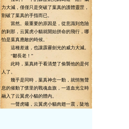
力大減，僅僅只是突破了葉真的護體靈罡，
割破了葉真的手指而已。
當然。最重要的原因是，從意識到危險
的剎那，云翼虎小貓就開始拼命的飛行，哪
怕是葉真應敵的時候。
這種差速，也讓霹靂劍光的威力大減。
“鄒長老！”
此時，葉真終于看清楚了偷襲他的是何
人了。
幾乎是同時，葉真神念一動，就悄無聲
息的催動了懷里的戰魂血旗，一道血光立時
融入了云翼虎小貓的體內。
一聲虎嘯，云翼虎小貓肉翅一震，陡地
聚來了更為海量的云氣，飛行的速度狂飆了
近一倍。
這一幕，卻讓鄒長老的眼珠子都要瞪出