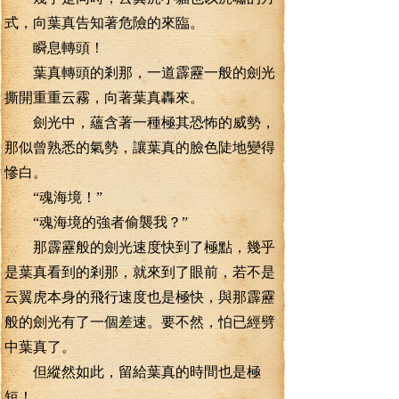
式，向葉真告知著危險的來臨。
瞬息轉頭！
葉真轉頭的剎那，一道霹靂一般的劍光
撕開重重云霧，向著葉真轟來。
劍光中，蘊含著一種極其恐怖的威勢，
那似曾熟悉的氣勢，讓葉真的臉色陡地變得
慘白。
“魂海境！”
“魂海境的強者偷襲我？”
那霹靂般的劍光速度快到了極點，幾乎
是葉真看到的剎那，就來到了眼前，若不是
云翼虎本身的飛行速度也是極快，與那霹靂
般的劍光有了一個差速。要不然，怕已經劈
中葉真了。
但縱然如此，留給葉真的時間也是極
短！