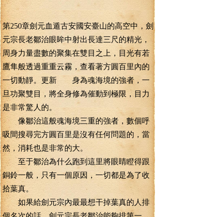
第250章劍元血遁古安國安臺山的高空中，劍
元宗長老鄒治眼眸中射出長達三尺的精光，
周身力量盡數的聚集在雙目之上，目光有若
鷹隼般透過重重云霧，查看著方圓百里內的
一切動靜。更新 身為魂海境的強者，一
旦功聚雙目，將全身修為催動到極限，目力
是非常驚人的。
像鄒治這般魂海境三重的強者，數個呼
吸間搜尋完方圓百里是沒有任何問題的，當
然，消耗也是非常的大。
至于鄒治為什么跑到這里將眼睛瞪得跟
銅鈴一般，只有一個原因，一切都是為了收
拾葉真。
如果給劍元宗內最最想干掉葉真的人排
個名次的話，劍元宗長老鄒治能夠排第一。