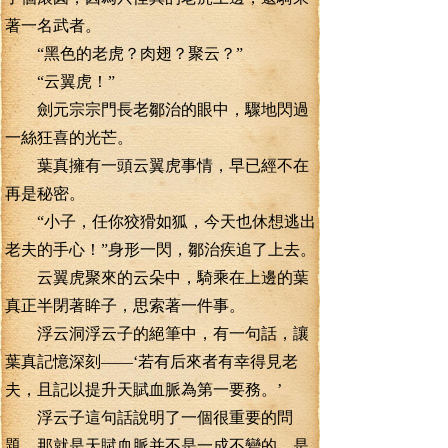
著一名武者。
“黑色的老虎？肉翅？聚云？”
“云翼虎！”
劍元宗宗門長老鄒治的眼中，驟地閃過
一絲狂喜的光芒。
葉真擁有一頭云翼虎事情，早已經不在
再是秘密。
“小子，任你狡猾如狐，今天也休想逃出
老夫的手心！”身形一閃，鄒治疾追了上去。
云翼虎聚來的云朵中，騎乘在上邊的葉
真正半閉著眸子，思索著一件事。
浮云洞浮云子的絕筆中，有一句話，讓
葉真記憶深刻——‘若有后來者有幸得見老
夫，且記以提升天賦血脈為第一要務。’
浮云子這句話說明了一個很重要的問
題，那就是天賦血脈并不是一成不變的，是