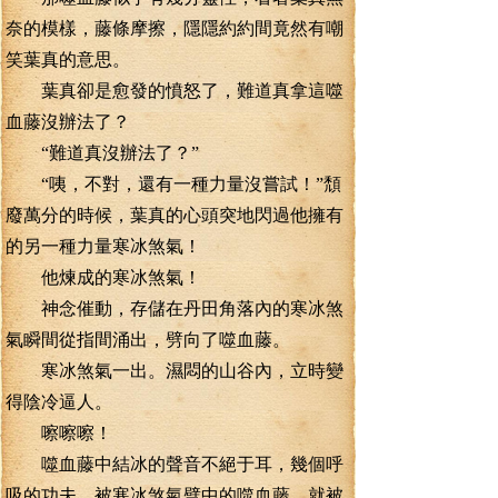
奈的模樣，藤條摩擦，隱隱約約間竟然有嘲
笑葉真的意思。
葉真卻是愈發的憤怒了，難道真拿這噬
血藤沒辦法了？
“難道真沒辦法了？”
“咦，不對，還有一種力量沒嘗試！”頹
廢萬分的時候，葉真的心頭突地閃過他擁有
的另一種力量寒冰煞氣！
他煉成的寒冰煞氣！
神念催動，存儲在丹田角落內的寒冰煞
氣瞬間從指間涌出，劈向了噬血藤。
寒冰煞氣一出。濕悶的山谷內，立時變
得陰冷逼人。
嚓嚓嚓！
噬血藤中結冰的聲音不絕于耳，幾個呼
吸的功夫，被寒冰煞氣劈中的噬血藤，就被