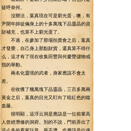
徒呼奈何。
沒辦法，葉真現在可是窮光蛋，噢，有
尹開年師徒倆身上的十多萬塊下品靈晶的資
財補充，也算不上窮光蛋了。
不過，在參加了那場拍賣會之后，葉真
才發覺，自己身上那點財貨，還真算不得什
么，這才有了現在收集田豐與何慶豐儲物戒
指的舉動。
兩名化靈境的武者，身家應該不會太
差。
在收獲了幾萬塊下品靈晶，三百多萬兩
黃金之后，葉真的目光又盯向了暗紅色的噬
血藤。
很明顯，這浮云洞是應該是一位前輩高
人曾經潛修的洞府。別的不說，門前弄出了
這么多的看家玩意，最不濟。也應該是位魂