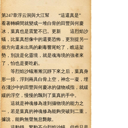
第247章浮云洞與大江幫 “這還真是”
看著轉瞬間就變成一堆白骨的田豐與何慶
冰，葉真也是震驚不已。更新 這烈焰沙
蟻，比葉真想像中的還要恐怖，更別提另一
個方向還未出馬的劇毒響尾蛇了，瞧這架
勢，別說是化靈境，就是魂海境的強者來
了，怕也是要吃虧。
等烈焰沙蟻漸漸沉靜下來之后，葉真身
形一掠，浮到兩具白骨上空，神念一凝，埋
在淺沙中的田豐與何慶冰的儲物戒指，就緩
緩的浮空，慢慢的飄到了葉真的手中。
這就是神魂修為達到攝物境的能力之
一，若是葉真的神魂修為能夠突破到二重，
據說，能夠無聲無息斃敵。
這動靜，驚動不少烈焰沙蟻，但也只是