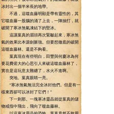
冰封出一個半米長的地帶。
不過，這噬血藤明顯是帶有靈性的，其
它噬血藤一股腦的涌了上去，一陣抽打，就
破開了寒冰煞氣凍結下的堅冰。
這讓葉真的眉頭再次緊皺起來，寒冰煞
氣的效果比本源劍脈強。但要想徹底的破開
這噬血藤林。還是不夠看。
葉真現在有些明白，田豐與何慶冰為何
要花費偌大的心思引人來破這噬血藤林了，
實在是這玩意太難纏了，水火不進啊。
突地。葉真眼睛一亮。
“寒冰煞氣無法完全冰封他們。但是有一
樣東西卻可以冰封了它們！”
下一剎那。一塊寒冰靈晶就從葉真的儲
物戒指中飛出，飛向了噬血藤林。
以這寒冰靈晶的恐怖，葉真竟然不敢用