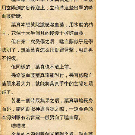
用玄陽劍的劍鋒迎上，立時將這些出擊的噬
血藤斬斷。
葉真本想就此激怒噬血藤，用水磨的功
夫，花個十天半個月的慢慢干掉噬血藤。
但在第二次受傷之后，噬血藤似乎是學
聰明了，無論葉真怎么用劍罡劈擊，就是再
不報復。
但同樣的，葉真也不敢上前。
幾條噬血藤葉真還能對付，幾百條噬血
藤襲來看大力，就能將葉真手中的玄陽劍震
飛了。
苦思一個時辰無果之后，葉真驟地長身
而起，體內劍脈神通長鳴之際，一道金色的
本源劍脈有若雷霆一般劈向了噬血藤。
噗噗噗！
金色的本源劍脈劍光所到之處，噬血藤