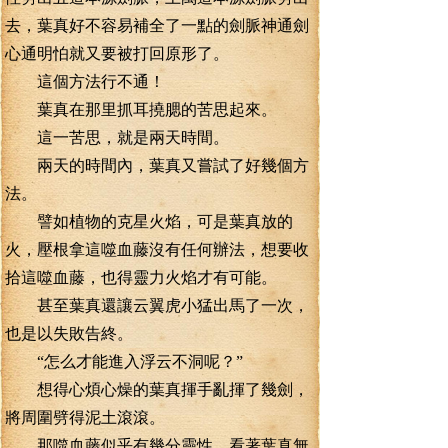
去，葉真好不容易補全了一點的劍脈神通劍
心通明怕就又要被打回原形了。
這個方法行不通！
葉真在那里抓耳撓腮的苦思起來。
這一苦思，就是兩天時間。
兩天的時間內，葉真又嘗試了好幾個方
法。
譬如植物的克星火焰，可是葉真放的
火，壓根拿這噬血藤沒有任何辦法，想要收
拾這噬血藤，也得靈力火焰才有可能。
甚至葉真還讓云翼虎小猛出馬了一次，
也是以失敗告終。
“怎么才能進入浮云不洞呢？”
想得心煩心燥的葉真揮手亂揮了幾劍，
將周圍劈得泥土滾滾。
那噬血藤似乎有幾分靈性，看著葉真無