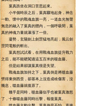
葉真跌坐在洞口苦思起來。
小半個時辰之后，葉真驟地起身，神念
一動。懷中的戰魂血旗一亮，一道血光無聲
無息的融入了葉真的體內，一個呼吸間，葉
真的神魂力量就瀑漲了一倍。
凝勢，玄陽劍上劍罡猛地亮起，風云劍
罡閃電般的斬出。
葉真想試試看，在用戰魂血旗提升戰力
之后，能不能硬闖過這五百米的噬血藤。
但是結果卻讓葉真很是失望。
戰魂血旗加持之下，葉真倒是將噬血藤
劈得東倒西歪，卻基本上沒造成啥傷害，沒
幾息，噬血藤就復原了。
幾乎是同時，噬血藤似乎也被葉真激怒
了，十條噬血藤同時出擊，報復葉真。
噬血藤主動出擊，葉真倒是不怕，直接