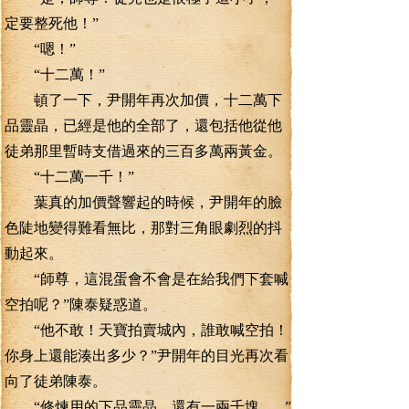
定要整死他！”
“嗯！”
“十二萬！”
頓了一下，尹開年再次加價，十二萬下
品靈晶，已經是他的全部了，還包括他從他
徒弟那里暫時支借過來的三百多萬兩黃金。
“十二萬一千！”
葉真的加價聲響起的時候，尹開年的臉
色陡地變得難看無比，那對三角眼劇烈的抖
動起來。
“師尊，這混蛋會不會是在給我們下套喊
空拍呢？”陳泰疑惑道。
“他不敢！天寶拍賣城內，誰敢喊空拍！
你身上還能湊出多少？”尹開年的目光再次看
向了徒弟陳泰。
“修煉用的下品靈晶，還有一兩千塊.......”