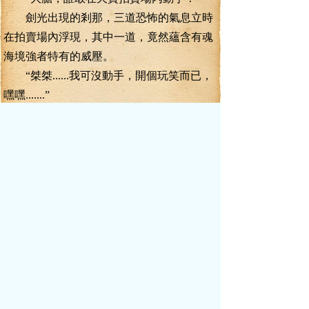
劍光出現的剎那，三道恐怖的氣息立時
在拍賣場內浮現，其中一道，竟然蘊含有魂
海境強者特有的威壓。
“桀桀......我可沒動手，開個玩笑而已，
嘿嘿.......”
陰笑聲從尹開年的那破鑼般的嗓子中出
來，原本斬向葉真的那道劍光，只飛出了數
米，就無聲無息的消散。
葉真的眉頭皺了起來，在中年文士的帶
領下，走向了拍賣行內部的一間貴賓室。
葉真走后不久，華服青年陳泰恭敬的走
到了尹開年的身邊。
“我當是誰，一個引靈境巔峰的小子，也
敢跟老夫爭，當真不知道死字怎么寫！”尹開
年一臉的冷誚。
“泰兒，盯著他的動向，只要他離開三元