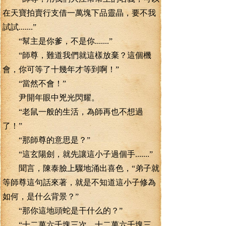
在天寶拍賣行支借一萬塊下品靈晶，要不我
試試.......”
“幫主是你爹，不是你.......”
“師尊，難道我們就這樣放棄？這個機
會，你可等了十幾年才等到啊！”
“當然不會！”
尹開年眼中兇光閃耀。
“老鼠一般的生活，為師再也不想過
了！”
“那師尊的意思是？”
“這玄陽劍，就先讓這小子過個手.......”
聞言，陳泰臉上驟地涌出喜色，“弟子就
等師尊這句話來著，就是不知道這小子修為
如何，是什么背景？”
“那你這地頭蛇是干什么的？”
“十二萬六千塊三次，十二萬六千塊三