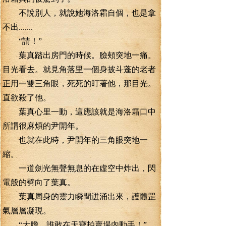
不說別人，就說她海洛霜自個，也是拿
不出.......
“請！”
葉真踏出房門的時候。臉頰突地一痛。
目光看去。就見角落里一個身披斗蓬的老者
正用一雙三角眼，死死的盯著他，那目光。
直欲殺了他。
葉真心里一動，這應該就是海洛霜口中
所謂很麻煩的尹開年。
也就在此時，尹開年的三角眼突地一
縮。
一道劍光無聲無息的在虛空中炸出，閃
電般的劈向了葉真。
葉真周身的靈力瞬間迸涌出來，護體罡
氣層層凝現。
“大膽，誰敢在天寶拍賣場內動手！”