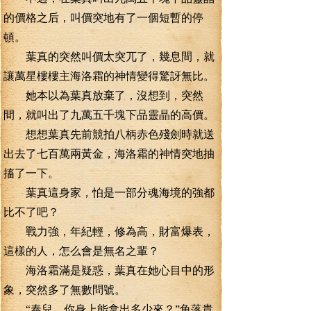
的價格之后，叫價突地有了一個短暫的停
頓。
葉真的突然叫價太突兀了，幾息間，就
讓萬星樓樓主海洛霜的神情變得驚訝無比。
她本以為葉真放棄了，沒想到，突然
間，就叫出了九萬五千塊下品靈晶的高價。
想想葉真先前競拍八柄赤色殘劍時就送
出去了七百萬兩黃金，海洛霜的神情突地抽
搐了一下。
葉真這身家，怕是一部分魂海境的強都
比不了吧？
戰力強，年紀輕，修為高，財富爆表，
這樣的人，怎么會是無名之輩？
海洛霜滿是疑惑，葉真在她心目中的形
象，突然多了無數問號。
“泰兒，你身上能拿出多少來？”角落貴