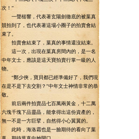
次！”
一聲槌響，代表著玄陽劍徹底的被葉真
競拍到了，也代表著這場小圈子的拍賣會結
束了。
拍賣會結束了，葉真的事情還沒結束。
這一次，出現在葉真房間內的，是一名
中年文士，應該是這天寶拍賣行掌一級的人
物。
“鄭少俠，寶貝都已經準備好了，我們現
在是不是下去交割？”中年文士神情非常的恭
敬。
前后兩件拍賣品七百萬兩黃金，十二萬
六塊千塊下品靈晶，能拿得出這份資產的，
無一不是一方巨擘，自然得小心翼翼的。
此時，海洛霜也是一臉期待的看向了葉
真。期待葉真向她開口。