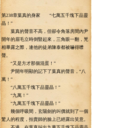
第238章葉真的身家 “七萬五千塊下品靈
晶！”
葉真的聲音不高，但卻令角落房間內尹
開年的眉毛立時倒豎起來，三角眼一翻，兇
相畢露之際，連他的徒弟陳泰都被嚇得噤
聲。
“又是方才那個混蛋！”
尹開年明顯的記下了葉真的聲音，“八
萬！”
“八萬五千塊下品靈晶！”
“九萬！”
“九萬五千塊下品靈晶！”
幾個呼吸間，玄陽劍的叫價就到了一個
驚人的程度，拍賣師的臉上已經露出笑意。
不過，在葉真叫出九萬五千塊下品靈晶