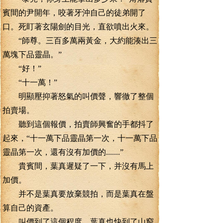
賓間的尹開年，咬著牙沖自己的徒弟開了
口。死盯著玄陽劍的目光，直欲噴出火來。
“師尊。三百多萬兩黃金，大約能湊出三
萬塊下品靈晶。”
“好！”
“十一萬！”
明顯壓抑著怒氣的叫價聲，響徹了整個
拍賣場。
聽到這個報價，拍賣師興奮的手都抖了
起來，“十一萬下品靈晶第一次，十一萬下品
靈晶第一次，還有沒有加價的.......”
貴賓間，葉真遲疑了一下，并沒有馬上
加價。
并不是葉真要放棄競拍，而是葉真在盤
算自己的資產。
叫價到了這個程度。葉真也快到了山窮