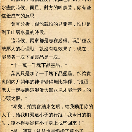
水盡的時候。而且。對方的叫價聲，頗有些
惱羞成怒的意思。
葉真分析，跟他競拍的尹開年，怕也是
到了山窮水盡的時候。
這時候。兩家都是志在必得。玩那種以
勢壓人的心理戰。就沒有啥效果了，現在，
能節省一塊下品靈晶是一塊。
“十一萬一千塊下品靈晶。”
葉真只是加了一千塊下品靈晶。卻讓貴
賓間內尹開年的神情變得無比獰猙，“混蛋，
老夫一定要將這混蛋大卸八塊才能泄老夫的
心頭之恨。”
“泰兒，拍賣會結束之后，給我動用你的
人手，給我盯緊這小子的行蹤！我今日的損
失，說不得要從這小子身上找些回來！”
“是，師尊！徒兒也是恨極了這小子，一