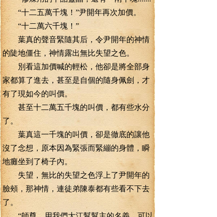
“十二五萬千塊！”尹開年再次加價。
“十二萬六千塊！”
葉真的聲音緊隨其后，令尹開年的神情
的陡地僵住，神情露出無比失望之色。
別看這加價喊的輕松，他卻是將全部身
家都算了進去，甚至是自個的隨身佩劍，才
有了現如今的叫價。
甚至十二萬五千塊的叫價，都有些水分
了。
葉真這一千塊的叫價，卻是徹底的讓他
沒了念想，原本因為緊張而緊繃的身體，瞬
地癱坐到了椅子內。
失望，無比的失望之色浮上了尹開年的
臉頰，那神情，連徒弟陳泰都有些看不下去
了。
“師尊，用我們大江幫幫主的名義，可以