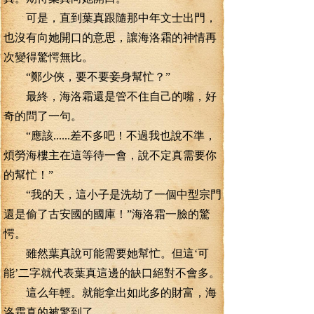
可是，直到葉真跟隨那中年文士出門，
也沒有向她開口的意思，讓海洛霜的神情再
次變得驚愕無比。
“鄭少俠，要不要妾身幫忙？”
最終，海洛霜還是管不住自己的嘴，好
奇的問了一句。
“應該......差不多吧！不過我也說不準，
煩勞海樓主在這等待一會，說不定真需要你
的幫忙！”
“我的天，這小子是洗劫了一個中型宗門
還是偷了古安國的國庫！”海洛霜一臉的驚
愕。
雖然葉真說可能需要她幫忙。但這‘可
能’二字就代表葉真這邊的缺口絕對不會多。
這么年輕。就能拿出如此多的財富，海
洛霜真的被驚到了。