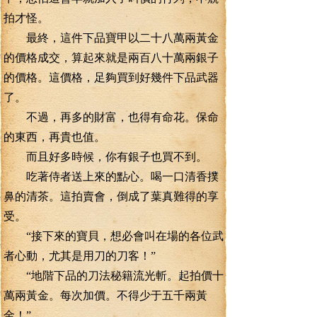
拍才怪。
最終，這件下品寶甲以二十八萬兩黃金
的價格成交，算起來就是兩百八十萬兩銀子
的價格。這價格，足夠買到好幾件下品武器
了。
不過，再多的財富，也得有命花。保命
的東西，再貴也值。
而且好多時候，你有銀子也買不到。
吃著侍者送上來的點心。喝一口清香撲
鼻的清茶。這拍賣會，倒成了葉真難得的享
受。
“接下來的寶貝，想必會叫在場的各位武
者心動，尤其是用刀的刀客！”
“地階下品的刀法秘籍流光斬。起拍價十
萬兩黃金。每次加價。不得少于五千兩黃
金！”