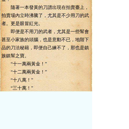
隨著一本發黃的刀譜出現在拍賣臺上，
拍賣場內立時沸騰了，尤其是不少用刀的武
者。更是眼冒紅光。
即便是不用刀的武者，尤其是一些幫會
甚至小家族的頭腦，也是意動不已，地階下
品的刀法秘籍，即便自己練不了，那也是鎮
族鎮幫之寶。
“十一萬兩黃金！”
“十二萬兩黃金！”
“十八萬！”
“三十萬！”
幾息的時間，這地階下品的刀法秘籍流
光斬的叫價就超過了三十萬兩黃金，要是換
算成了齊云宗的宗門貢獻點，那就是三十
萬。
現在，葉真有些明白許多武者為什么擠