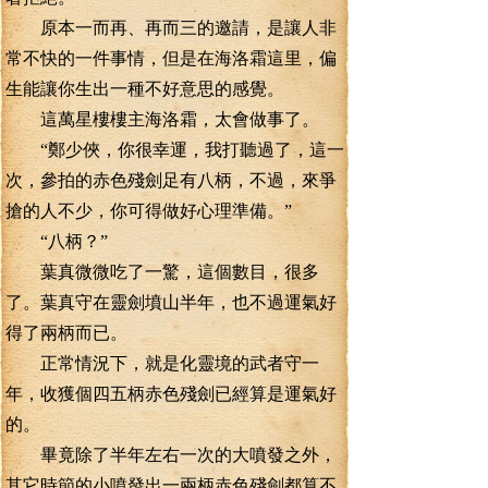
原本一而再、再而三的邀請，是讓人非
常不快的一件事情，但是在海洛霜這里，偏
生能讓你生出一種不好意思的感覺。
這萬星樓樓主海洛霜，太會做事了。
“鄭少俠，你很幸運，我打聽過了，這一
次，參拍的赤色殘劍足有八柄，不過，來爭
搶的人不少，你可得做好心理準備。”
“八柄？”
葉真微微吃了一驚，這個數目，很多
了。葉真守在靈劍墳山半年，也不過運氣好
得了兩柄而已。
正常情況下，就是化靈境的武者守一
年，收獲個四五柄赤色殘劍已經算是運氣好
的。
畢竟除了半年左右一次的大噴發之外，
其它時節的小噴發出一兩柄赤色殘劍都算不