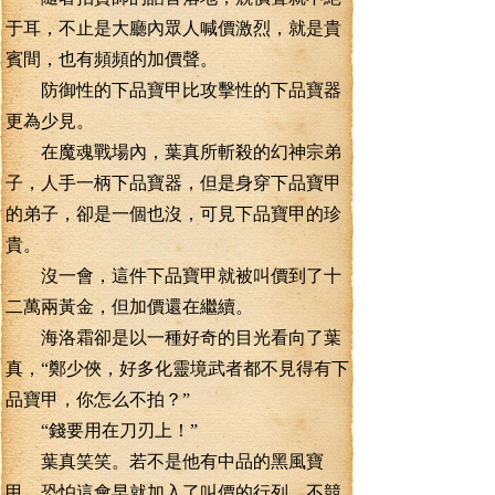
于耳，不止是大廳內眾人喊價激烈，就是貴
賓間，也有頻頻的加價聲。
防御性的下品寶甲比攻擊性的下品寶器
更為少見。
在魔魂戰場內，葉真所斬殺的幻神宗弟
子，人手一柄下品寶器，但是身穿下品寶甲
的弟子，卻是一個也沒，可見下品寶甲的珍
貴。
沒一會，這件下品寶甲就被叫價到了十
二萬兩黃金，但加價還在繼續。
海洛霜卻是以一種好奇的目光看向了葉
真，“鄭少俠，好多化靈境武者都不見得有下
品寶甲，你怎么不拍？”
“錢要用在刀刃上！”
葉真笑笑。若不是他有中品的黑風寶
甲，恐怕這會早就加入了叫價的行列，不競