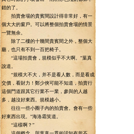
錯的了。
拍賣會場的貴賓間設計得非常好，有一
個大大的窗戶。可以將整個拍賣會場的情景
一覽無余。
除了二樓的十幾間貴賓間之外，整個大
廳，也只有不到一百把椅子。
“這場拍賣會，規模似乎不大啊。”葉真
說道。
“規模大不大，并不是看人數，而是看成
交價，看財力！鄭少俠可能不知道，拍賣行
這個門道跟其它行業不一業，參與的人越
多，越沒好東西。規模越小。
往往一些小圈子內的拍賣會。會有一些
好東西出現。”海洛霜笑道。
“這樣啊？”
這個概念，與葉真一貫的認知有所不