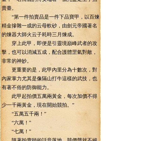
賣臺。
“第一件拍賣品是一件下品寶甲，以百煉
精金摻雜一成的云母軟砂，由劍元帝國著名
的煉器大師火云子耗時三月煉成。
穿上此甲，即便是引靈境巔峰武者的攻
擊，也可以消減五成，配合護體罡氣對敵，
非常的神妙。
更重要的是，此甲內里分為十數次，對
內家掌力尤其是像隔山打牛這樣的武技，也
有著不俗的防御能力。
此甲起拍價五萬兩黃金，每次加價不得
少一千兩黃金，現在開始競拍。”
“五萬五千兩！”
“六萬！”
“七萬！”
隨著拍賣師的話音落地，競價聲就不絕