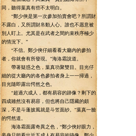
同，聽得葉真有些不太明白。
“鄭少俠是第一次參加拍賣會吧？所謂財
不露白，又所謂財帛動人心。誰也不愿意被
別人盯上。尤其是在武者之間約束秩序極少
的情況下。”
“不信。鄭少俠仔細看看大廳內的參拍
者，你就會有所發現。”海洛霜說道。
帶著疑惑之色，葉真功聚雙目。目光仔
細的從大廳內的各色參拍者身上一一掃過，
目光隨即露出愕然之色。
“超過六成人，都有易容的跡像？剩下的
四成雖然沒有易容，但也將自己隱藏的頗
深，不是斗蓬披風就是斗笠面紗。”葉真一臉
的愕然道。
海洛霜面露奇異之色，“鄭少俠好眼力，
妾身只能看出近五成人有易容的跡像，鄭少