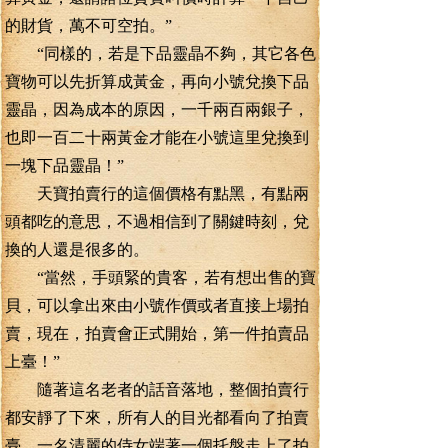
的財貨，萬不可空拍。”
“同樣的，若是下品靈晶不夠，其它各色
寶物可以先折算成黃金，再向小號兌換下品
靈晶，因為成本的原因，一千兩百兩銀子，
也即一百二十兩黃金才能在小號這里兌換到
一塊下品靈晶！”
天寶拍賣行的這個價格有點黑，有點兩
頭都吃的意思，不過相信到了關鍵時刻，兌
換的人還是很多的。
“當然，手頭緊的貴客，若有想出售的寶
貝，可以拿出來由小號作價或者直接上場拍
賣，現在，拍賣會正式開始，第一件拍賣品
上臺！”
隨著這名老者的話音落地，整個拍賣行
都安靜了下來，所有人的目光都看向了拍賣
臺，一名清麗的侍女端著一個托盤走上了拍