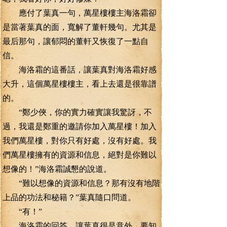
應付了葉真一句，萬星樓樓主海洛霜卻
是當著葉真的面，寬解了董軒幾句。尤其是
最后那句，讓郁悶的董軒又恢復了一點自
信。
海洛霜的這番話，讓葉真對海洛霜好感
大升，這個萬星樓樓主，看上去還是很靠譜
的。
“鄭少俠，你的實力確實讓我驚訝，不
過，我還是鄭重的邀請你加入萬星樓！加入
我們萬星樓，對你只有好處，沒有好處。我
們萬星樓擁有的資源和信息，絕對是你難以
想像的！”海洛霜誠懇的說道。
“難以想像的資源和信息？那有沒有地階
上品的功法和秘籍？”葉真隨口問道。
“有！”
海洛霜的回答，讓葉真很是意外，要知