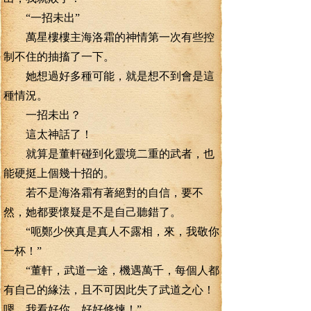
“一招未出”
萬星樓樓主海洛霜的神情第一次有些控
制不住的抽搐了一下。
她想過好多種可能，就是想不到會是這
種情況。
一招未出？
這太神話了！
就算是董軒碰到化靈境二重的武者，也
能硬挺上個幾十招的。
若不是海洛霜有著絕對的自信，要不
然，她都要懷疑是不是自己聽錯了。
“呃鄭少俠真是真人不露相，來，我敬你
一杯！”
“董軒，武道一途，機遇萬千，每個人都
有自己的緣法，且不可因此失了武道之心！
嗯，我看好你，好好修煉！”