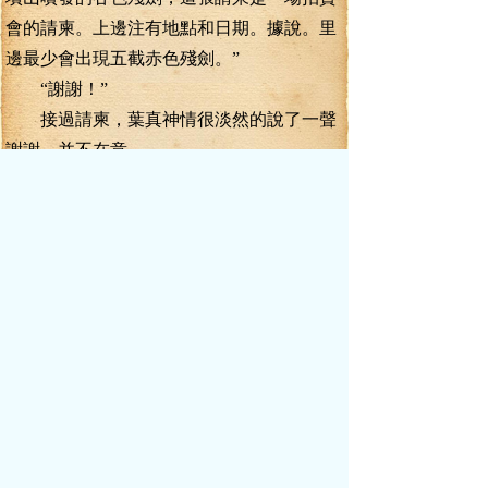
會的請柬。上邊注有地點和日期。據說。里
邊最少會出現五截赤色殘劍。”
“謝謝！”
接過請柬，葉真神情很淡然的說了一聲
謝謝，并不在意。
海洛霜也不多說。帶著董軒徑自離開。
有了這么一出，葉真與任英華也就草草
的收了場。
三天后，葉真手持請柬，提前半個時辰
來到了這間名為天寶拍賣行的拍賣場前，讓
葉真意外的是，縱然提前了半個時辰，拍賣
行門前，依舊排起了進場的長隊。
不過，速度也不是太慢，一刻鐘之后，
就快輪到葉真。
可在快要輪到葉真的時候，前邊一名武
者，卻和拍賣場的守衛發生了沖突。