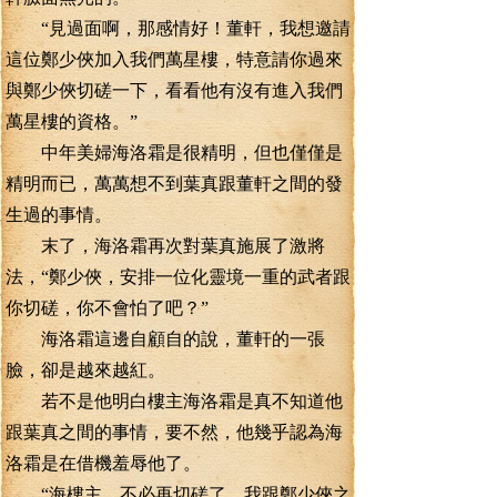
“見過面啊，那感情好！董軒，我想邀請
這位鄭少俠加入我們萬星樓，特意請你過來
與鄭少俠切磋一下，看看他有沒有進入我們
萬星樓的資格。”
中年美婦海洛霜是很精明，但也僅僅是
精明而已，萬萬想不到葉真跟董軒之間的發
生過的事情。
末了，海洛霜再次對葉真施展了激將
法，“鄭少俠，安排一位化靈境一重的武者跟
你切磋，你不會怕了吧？”
海洛霜這邊自顧自的說，董軒的一張
臉，卻是越來越紅。
若不是他明白樓主海洛霜是真不知道他
跟葉真之間的事情，要不然，他幾乎認為海
洛霜是在借機羞辱他了。
“海樓主，不必再切磋了。我跟鄭少俠之