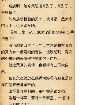
這說明，她今天這趟來對了，來對了，
來得值了。
能夠越級挑戰的天才，就算是一些大宗
門之中，也不多見吶。
“董軒，坐！來，說說你跟鄭少俠的交手
情況？”
海洛霜隨口問了一句，本意是想對葉真
的實力有一個清晰的定位，但沒想到，再次
的令董軒的表情變得非常的不自然。
就連葉真的表情，也變得有些不太自
然。
葉真怎么聽怎么感覺海洛霜有點像是他
專門請來羞辱董軒的。
出乎葉真意料的，董軒卻是很光棍。
端起一杯酒，董軒一飲而盡，“一招未
出，我就敗了！”