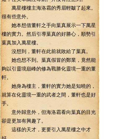
萬星樓樓主海洛霜的秀眉輕皺了起來。
很有些意外。
她本想借董軒之手向葉真展示一下萬星
樓的實力。然后引導葉真的好勝心，順勢引
葉真加入萬星樓。
沒想到，董軒在此前就敗給了葉真。
她也想不到。葉真假冒的鄭業，竟然能
夠以引靈境巔峰的修為戰勝化靈境一重的董
軒。
她身為樓主，董軒的實力她是知曉的，
就算在化靈境一重的武者之間，董軒也是好
手。
意外歸意外，但海洛霜看向葉真的目光
卻是更加有興趣了。
這樣的天才，更要引入萬星樓之中才
好。