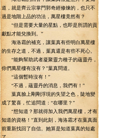
道，就是齊云宗掌門郭奇經修煉的，也只不
過是地階上品的功法，萬星樓竟然有？
“但是需要大量的星點，也即是所謂的貢
獻點才能兌換到。”
海洛霜的補充，讓葉真有些明白萬星樓
的生存之道，不過，葉真還是有些不死心。
“能夠幫助武者凝聚靈力種子的蘊靈丹，
你們萬星樓有沒有？”葉真問道。
“這個暫時沒有！”
“不過，蘊靈丹的消息，我們有！”
葉真臉上剛剛浮現的失望之色，陡地變
成了驚喜，忙追問道：“在哪里？”
“想知道？那就得加入我們萬星樓，才有
知道的資格！”直到此刻，海洛霜才在葉真面
前重新找回了自信。她算是知道葉真的短處
了。