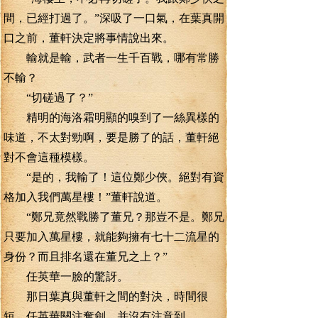
間，已經打過了。”深吸了一口氣，在葉真開
口之前，董軒決定將事情說出來。
輸就是輸，武者一生千百戰，哪有常勝
不輸？
“切磋過了？”
精明的海洛霜明顯的嗅到了一絲異樣的
味道，不太對勁啊，要是勝了的話，董軒絕
對不會這種模樣。
“是的，我輸了！這位鄭少俠。絕對有資
格加入我們萬星樓！”董軒說道。
“鄭兄竟然戰勝了董兄？那豈不是。鄭兄
只要加入萬星樓，就能夠擁有七十二流星的
身份？而且排名還在董兄之上？”
任英華一臉的驚訝。
那日葉真與董軒之間的對決，時間很
短，任英華關注奪劍。并沒有注意到。