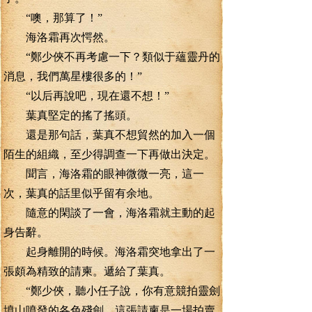
“噢，那算了！”
海洛霜再次愕然。
“鄭少俠不再考慮一下？類似于蘊靈丹的
消息，我們萬星樓很多的！”
“以后再說吧，現在還不想！”
葉真堅定的搖了搖頭。
還是那句話，葉真不想貿然的加入一個
陌生的組織，至少得調查一下再做出決定。
聞言，海洛霜的眼神微微一亮，這一
次，葉真的話里似乎留有余地。
隨意的閑談了一會，海洛霜就主動的起
身告辭。
起身離開的時候。海洛霜突地拿出了一
張頗為精致的請柬。遞給了葉真。
“鄭少俠，聽小任子說，你有意競拍靈劍
墳山噴發的各色殘劍，這張請柬是一場拍賣