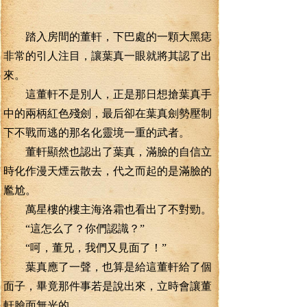
踏入房間的董軒，下巴處的一顆大黑痣
非常的引人注目，讓葉真一眼就將其認了出
來。
這董軒不是別人，正是那日想搶葉真手
中的兩柄紅色殘劍，最后卻在葉真劍勢壓制
下不戰而逃的那名化靈境一重的武者。
董軒顯然也認出了葉真，滿臉的自信立
時化作漫天煙云散去，代之而起的是滿臉的
尷尬。
萬星樓的樓主海洛霜也看出了不對勁。
“這怎么了？你們認識？”
“呵，董兄，我們又見面了！”
葉真應了一聲，也算是給這董軒給了個
面子，畢竟那件事若是說出來，立時會讓董
軒臉面無光的。