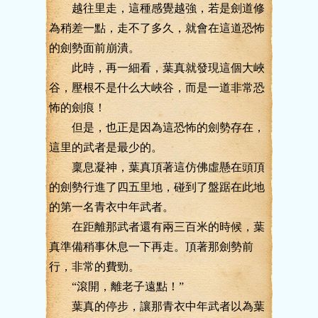
越往里走，這種感覺越強，若是劍道修
為稍差一點，走不了多久，就會在這道恐怖
的劍勢面前崩潰。
此時，再一細看，葉真就發現這個大峽
谷，壓根不是什么大峽谷，而是一道非常恐
怖的劍痕！
但是，也正是因為這恐怖的劍勢存在，
這里的武者是最少的。
稟息凝神，葉真頂著這仿佛虛懸在頭頂
的劍勢行進了四五里地，碰到了盤踞在此地
的第一名青衣中年武者。
在距離那武者還有兩三百米的時候，葉
真準備稍事休息一下再走。頂著那劍勢前
行，非常的費勁。
“滾開，離老子遠點！”
葉真的停步，讓那青衣中年武者以為葉