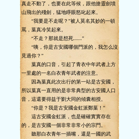
真走不動了，也要在此等候，跟他搶靈劍墳
山飛出的殘劍，猛地睜眼怒叱起來。
“我要是不走呢？”被人莫名其妙的一頓
罵，葉真冷笑起來。
“不走？那就是想死.......”
“咦，你是古安國哪個門派的，我怎么沒
見過你？”
葉真的口音，引起了青衣中年武者上方
一里處的一名白衣青年武者的注意。
因為葉真此次出行的第一站是古安國，
所以葉真一直用的是非常典型的古安國人口
音，這還要得益于劉大同的傾囊相授。
“你是？我是古安國金虹派鄭葉！”
這古安國金虹派，也是確確實實存在
的，是古安國一個非常非常小的宗門。
聽那白衣青年一插嘴，還是一國的武