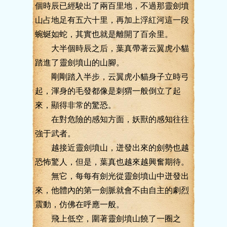
個時辰已經駛出了兩百里地，不過那靈劍墳
山占地足有五六十里，再加上浮紅河這一段
蜿蜒如蛇，其實也就是離開了百余里。
大半個時辰之后，葉真帶著云翼虎小貓
踏進了靈劍墳山的山腳。
剛剛踏入半步，云翼虎小貓身子立時弓
起，渾身的毛發都像是刺猬一般倒立了起
來，顯得非常的驚恐。
在對危險的感知方面，妖獸的感知往往
強于武者。
越接近靈劍墳山，迸發出來的劍勢也越
恐怖驚人，但是，葉真也越來越興奮期待。
無它，每每有劍光從靈劍墳山中迸發出
來，他體內的第一劍脈就會不由自主的劇烈
震動，仿佛在呼應一般。
飛上低空，圍著靈劍墳山饒了一圈之