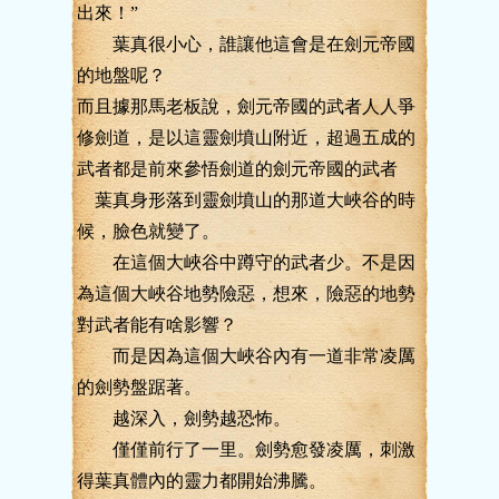
出來！”
葉真很小心，誰讓他這會是在劍元帝國
的地盤呢？
而且據那馬老板說，劍元帝國的武者人人爭
修劍道，是以這靈劍墳山附近，超過五成的
武者都是前來參悟劍道的劍元帝國的武者
葉真身形落到靈劍墳山的那道大峽谷的時
候，臉色就變了。
在這個大峽谷中蹲守的武者少。不是因
為這個大峽谷地勢險惡，想來，險惡的地勢
對武者能有啥影響？
而是因為這個大峽谷內有一道非常凌厲
的劍勢盤踞著。
越深入，劍勢越恐怖。
僅僅前行了一里。劍勢愈發凌厲，刺激
得葉真體內的靈力都開始沸騰。