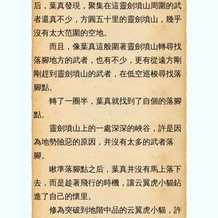
后，葉真發現，聚集在這靈劍墳山周圍的武
者還真不少，方圓五十里的靈劍墳山，幾乎
沒有太大范圍的空地。
而且，像葉真這般圍著靈劍墳山轉尋找
落腳地方的武者，也有不少，更有從遠方剛
剛趕到靈劍墳山的武者，在低空巡梭尋找落
腳點。
轉了一圈半，葉真就找到了自個的落腳
點。
靈劍墳山上的一處深深的峽谷，許是因
為地勢險惡的原因，并沒有太多的武者落
腳。
瞅準落腳點之后，葉真并沒有馬上落下
去，而是趁著飛行的時機，讓云翼虎小貓鉆
進了自己的懷里。
修為突破到地階中品的云翼虎小貓，許