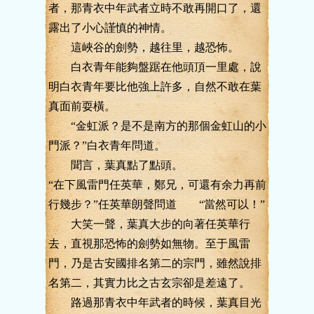
者，那青衣中年武者立時不敢再開口了，還
露出了小心謹慎的神情。
這峽谷的劍勢，越往里，越恐怖。
白衣青年能夠盤踞在他頭頂一里處，說
明白衣青年要比他強上許多，自然不敢在葉
真面前耍橫。
“金虹派？是不是南方的那個金虹山的小
門派？”白衣青年問道。
聞言，葉真點了點頭。
“在下風雷門任英華，鄭兄，可還有余力再前
行幾步？”任英華朗聲問道 “當然可以！”
大笑一聲，葉真大步的向著任英華行
去，直視那恐怖的劍勢如無物。至于風雷
門，乃是古安國排名第二的宗門，雖然說排
名第二，其實力比之古玄宗卻是差遠了。
路過那青衣中年武者的時候，葉真目光