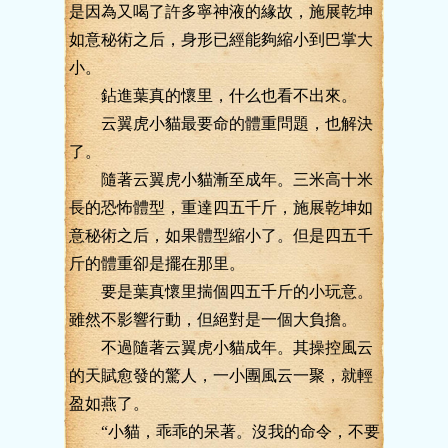
是因為又喝了許多寧神液的緣故，施展乾坤
如意秘術之后，身形已經能夠縮小到巴掌大
小。
鉆進葉真的懷里，什么也看不出來。
云翼虎小貓最要命的體重問題，也解決
了。
隨著云翼虎小貓漸至成年。三米高十米
長的恐怖體型，重達四五千斤，施展乾坤如
意秘術之后，如果體型縮小了。但是四五千
斤的體重卻是擺在那里。
要是葉真懷里揣個四五千斤的小玩意。
雖然不影響行動，但絕對是一個大負擔。
不過隨著云翼虎小貓成年。其操控風云
的天賦愈發的驚人，一小團風云一聚，就輕
盈如燕了。
“小貓，乖乖的呆著。沒我的命令，不要