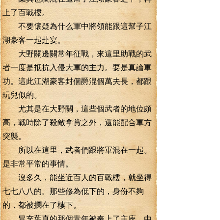
上了百戰樓。
不要懷疑為什么軍中將領能跟這幫子江
湖豪客一起赴宴。
大野關邊關常年征戰，來這里助戰的武
者一度是抵抗入侵大軍的主力。要是真論軍
功。這此江湖豪客封個爵混個萬夫長，都跟
玩兒似的。
尤其是在大野關，這些個武者的地位頗
高，戰時除了殺敵拿賞之外，還能配合軍方
突襲。
所以在這里，武者們跟將軍混在一起。
是非常平常的事情。
沒多久，能坐近百人的百戰樓，就坐得
七七八八的。那些修為低下的，身份不夠
的，都被攔在了樓下。
冒充葉真的那個青年被奉上了主座，由