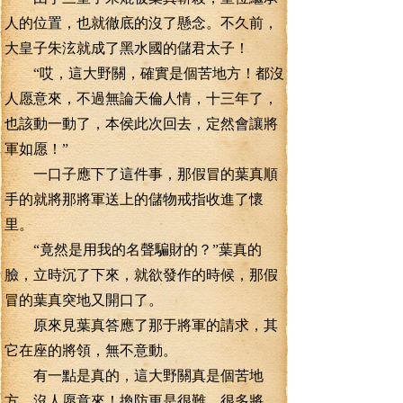
人的位置，也就徹底的沒了懸念。不久前，
大皇子朱泫就成了黑水國的儲君太子！
“哎，這大野關，確實是個苦地方！都沒
人愿意來，不過無論天倫人情，十三年了，
也該動一動了，本侯此次回去，定然會讓將
軍如愿！”
一口子應下了這件事，那假冒的葉真順
手的就將那將軍送上的儲物戒指收進了懷
里。
“竟然是用我的名聲騙財的？”葉真的
臉，立時沉了下來，就欲發作的時候，那假
冒的葉真突地又開口了。
原來見葉真答應了那于將軍的請求，其
它在座的將領，無不意動。
有一點是真的，這大野關真是個苦地
方，沒人愿意來！換防更是很難，很多將