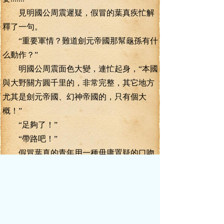
見明國公周震遲疑，假冒的葉真疾忙解
釋了一句。
“重要軍情？難道劍元帝國那幫龜孫有什
么動作？”
明國公周震面色大變，連忙起身，“本國
與大野關方圓千里的，非常完整，其它地方
尤其是劍元帝國、幻神帝國的，只有個大
概！”
“足夠了！”
“帶路吧！”
假冒葉真的青年用一種毋庸置疑的口吻
吩咐了一句。一起身，一副十萬火急的模
樣。被這氣勢所懾，那明國公周震也沒質
疑，就欲帶路！
“混蛋，借我的名頭騙錢財不說，竟然還
插手軍國大手，真是不知道死字怎么寫！”