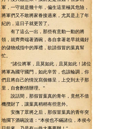
軍，一守就是幾十年，偏生這里極其危險，
將軍們又不敢將家眷接過來，尤其是上了年
紀的，這日子就更苦了。
有了這么一出，那些有意動一動的將
領，就齊齊端著酒碗，各自拿著老早就備好
的儲物戒指中的厚禮，欲請假冒的葉真幫
忙。
“諸位將軍，且莫如此，且莫如此！諸位
將軍為國守國門，如此辛苦，也該輪調，你
們且將自己的情況寫個條呈，上交到太子那
里，自會酌情辦理。”
說話間，那假冒葉真的青年，竟然不借
機攬財了，讓葉真稍稍有些意外。
安撫了眾將之后，那假冒葉真的青年突
地擱下酒碗說道：“本侯也不瞞諸位，本侯今
日前來，乃是有一件大事要辦！”