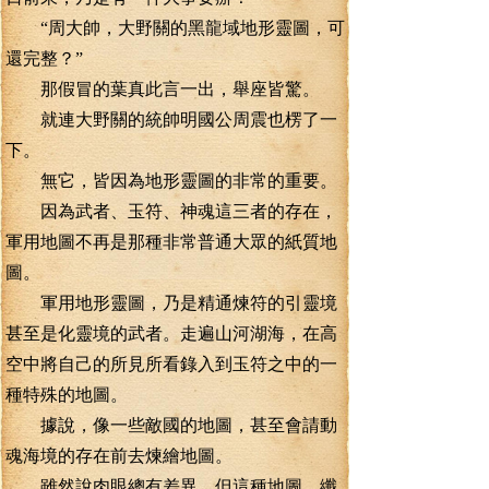
“周大帥，大野關的黑龍域地形靈圖，可
還完整？”
那假冒的葉真此言一出，舉座皆驚。
就連大野關的統帥明國公周震也楞了一
下。
無它，皆因為地形靈圖的非常的重要。
因為武者、玉符、神魂這三者的存在，
軍用地圖不再是那種非常普通大眾的紙質地
圖。
軍用地形靈圖，乃是精通煉符的引靈境
甚至是化靈境的武者。走遍山河湖海，在高
空中將自己的所見所看錄入到玉符之中的一
種特殊的地圖。
據說，像一些敵國的地圖，甚至會請動
魂海境的存在前去煉繪地圖。
雖然說肉眼總有差異，但這種地圖，纖