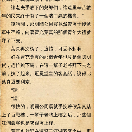
讓老夫手底下的兒郎們，讓這里辛苦數
年的民夫終于有了一個喘口氣的機會。”
說話間，那明國公周震竟然帶著十幾號
軍中宿將，向著冒充葉真的那個青年大禮參
拜了下去。
葉真再次楞了，這禮，可受不起啊。
好在冒充葉真的那個青年也算是個聰明
貨，趕忙跳下馬，在這一幫子老將拜下去之
前，扶了起來。冠冕堂皇的客套話，說得比
葉真還要利索。
“請！”
“請！”
很快的，明國公周震就手挽著假葉真踏
上了百戰樓，一幫子老將上樓之后，那些個
江湖豪客也是緊跟著上樓。
葉真也就混在這幫子江湖豪客之中，再