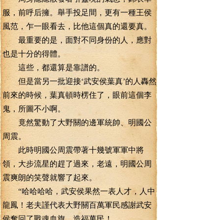
服，前呼后擁。舉手投足間，更有一種王侯
風范，乍一眼看去，比他這個真的還要真。
最重要的是，面對不同身份的人，應對
也是十分的得體。
這些，都還算是靠譜的。
但是當另一批迎接‘武安侯葉真’的人轟然
前來的時候，葉真頓時楞住了，眼前這個李
鬼，所圖不小啊。
竟然驚動了大野關的邊軍統帥、明國公
周震。
此時明國公周震帶著十幾號軍軍中將
領，大步流星的趕了過來，老遠，明國公周
震爽朗的笑聲就響了起來。
“哈哈哈哈，武安侯果然一表人才，人中
龍鳳！老夫謹代表大野關百萬軍民感謝武安
侯奪回了戰魂血旗，造福萬民！