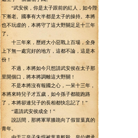
“武安侯，你是太子跟前的紅人，如今陛
下漸老。國事有大半都是太子的操持。本將
也不玩虛的，本將守了這大野關足足十三年
了。
十三年來，歷經大小惡戰上百場，全身
上下無一處完好的地方，這都不論，這是本
份！
不過，本將如今只想請武安侯在太子那
里開個口，將本將調離這大野關！
不是本將沒有報國之心，一呆十三年，
本將來時兒子才五歲，如今孫子都能跑路
了，本將卻連兒子的長相都快忘記了！”
“還請武安侯成全！”
說話間，那將軍單膝跪向了假冒葉真的
青年。
由于三皇子朱焜被葉真斬殺，皇位繼承