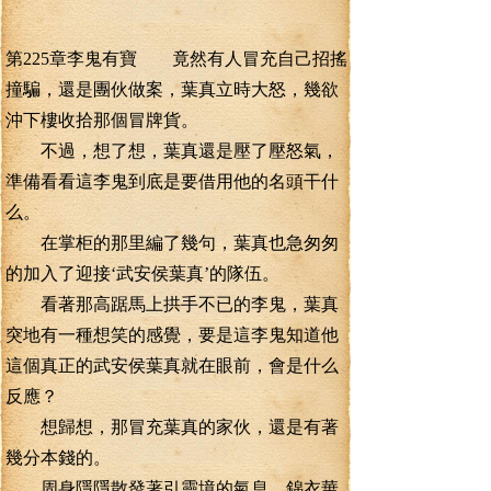
第225章李鬼有寶 竟然有人冒充自己招搖
撞騙，還是團伙做案，葉真立時大怒，幾欲
沖下樓收拾那個冒牌貨。
不過，想了想，葉真還是壓了壓怒氣，
準備看看這李鬼到底是要借用他的名頭干什
么。
在掌柜的那里編了幾句，葉真也急匆匆
的加入了迎接‘武安侯葉真’的隊伍。
看著那高踞馬上拱手不已的李鬼，葉真
突地有一種想笑的感覺，要是這李鬼知道他
這個真正的武安侯葉真就在眼前，會是什么
反應？
想歸想，那冒充葉真的家伙，還是有著
幾分本錢的。
周身隱隱散發著引靈境的氣息，錦衣華