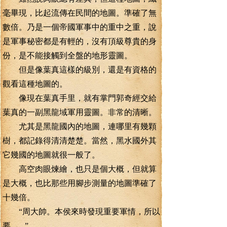
毫畢現，比起流傳在民間的地圖。準確了無
數倍。乃是一個帝國軍事中的重中之重，說
是軍事秘密都是有輕的，沒有頂級尊貴的身
份，是不能接觸到全盤的地形靈圖。
但是像葉真這樣的級別，還是有資格的
觀看這種地圖的。
像現在葉真手里，就有掌門郭奇經交給
葉真的一副黑龍域軍用靈圖。非常的清晰。
尤其是黑龍國內的地圖，連哪里有幾顆
樹，都記錄得清清楚楚。當然，黑水國外其
它幾國的地圖就很一般了。
高空肉眼煉繪，也只是個大概，但就算
是大概，也比那些用腳步測量的地圖準確了
十幾倍。
“周大帥。本侯來時發現重要軍情，所以
要.......”