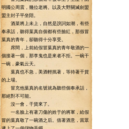
明國公周震，幾位老將。以及大野關滅劍盟
盟主封子平坐陪。
酒菜將上未上，自然是諛詞如潮，有些
奉承話，聽得葉真自個都有些臉紅，那假冒
葉真的青年，卻聽得十分享受。
席間，上前給假冒葉真的青年敬酒的一
個接著一個，那李鬼也是來者不拒。一碗干
一碗，豪氣云天。
葉真也不急，美酒輕抿著，等待著干貨
的上場。
冒充他葉真的名號就為聽些個奉承話，
那絕對不可能。
沒一會，干貨來了。
一名臉上有著刀傷的姓于的將軍，給假
冒的葉真敬了一碗酒之后。借著酒意，當眾
遞上了一個儲物手鐲。