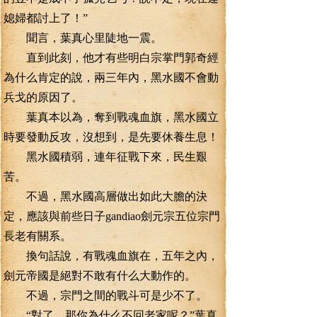
媳婦都討上了！”
聞言，葉真心里陡地一震。
直到此刻，他才有些明白宗掌門郭奇經
為什么肯定的說，兩三年內，黑水國不會動
兵戈的原因了。
葉真本以為，奪到戰魂血旗，黑水國立
時要發動反攻，沒想到，是先要休養生息！
黑水國積弱，連年征戰下來，民生艱
苦。
不過，黑水國高層做出如此大膽的決
定，應該與前些日子gandiao劍元宗五位宗門
長老有關系。
換句話說，有戰魂血旗在，五年之內，
劍元帝國是絕對不敢有什么大動作的。
不過，宗門之間的戰斗可是少不了。
“對了，那你為什么不回老家呢？”葉真