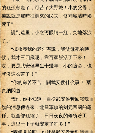
的龜孫奪走了，可苦了大野城！小的父母，
據說就是那時征調來的民夫，修補城墻時慘
死了”
說到這里，小乞丐眼睛一紅，突地落淚
了。
“據收養我的老乞丐說，我父母死的時
候，我才三四歲呢，靠百家飯活了下來！
哎，要是武安侯早生十幾年，小的這命，也
就沒這么苦了！”
“你的命苦不苦，關武安侯什么事？”葉
真納悶道。
“爺，你不知道，自從武安侯奪回戰魂血
旗的消息傳過來，北昌軍鎮的劍元帝國的龜
孫。就全部龜縮了，日日夜夜的修筑著工
事，這里一下子就安定了許多！”
“兩個月前吧，也就是武安侯奪到戰魂血