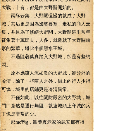
大戰，十有，都是由大野關開始的。
兩隊云集，大野關慢慢的就成了大野
城，其后更是因為邊關要塞，走私的商人云
集，并且為了修繕大野關，大野關這里常年
征集著十萬民夫，人多，就造就了大野關畸
形的繁華，堪比半個黑水王城。
不過隨著葉真踏入大野城，卻是有些納
悶。
原本應該人流如潮的大野城，卻分外的
冷清，除了一些商人之外，街上的行人少得
可憐，城里的店鋪更是冷清異常。
不僅如此，以往關防嚴密的大野城，城
門口竟然是通行無阻，就連城頭上守城的兵
丁也是非常的少。
那mo艷g，跟葉真老家的武安郡有得一
比。