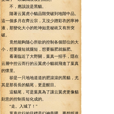
不，應該說是黑貓。
隨著云翼虎小貓品階突破到地階中品。
這一個多月在齊云宗，又沒少蹭彩衣的寧神
液，那變化大小的乾坤如意秘術又有所突
破。
竟然能夠隨心所欲的控制各個部位的大
小，想要腿短就腿短，想要軀肥就軀肥。
看著臨近了大野關，葉真一招手，隱在
云層中控云而行的云翼虎小貓就飛進了葉真
的懷里。
卻是一只地地道道的肥滾滾的黑貓，尤
其是那長長的貓尾，更是醒目。
這貓尾，可是葉真為了讓云翼虎更像貓
刻意的控制長短化成的。
“走。入城了！”
葉真此行的目標是幻神帝國。要想抵達