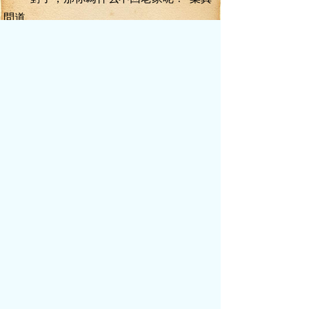
問道。
“回老家，哪有的老家？”
“爹娘死時，老家可能還有人！那時我才
幾歲，哪能回得了，如今大了，老家里的
人，dagai也死光了，就算回去，也沒人認，
還不如在這大野城討個生活”
“哎，百戰樓，到了！爺，這百戰樓，乃
是大野城的老字號，幾十年了，最有名的菜
就是那道雪夜弓刀了，你一定得嘗嘗！”
說話間，百戰樓的伙計就迎了上來，牽
過了馬，那小乞丐已經諂笑著看向了葉真等
賞。
“有空，還是找個正經營生吧！”
說話間，葉真拋出了一個沉甸甸的小錢
袋子，就上樓了。
小乞丐本以為銅錢，打開一看，卻呆住