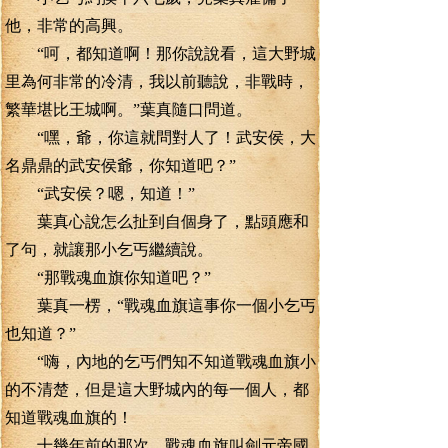
他，非常的高興。
“呵，都知道啊！那你說說看，這大野城
里為何非常的冷清，我以前聽說，非戰時，
繁華堪比王城啊。”葉真隨口問道。
“嘿，爺，你這就問對人了！武安侯，大
名鼎鼎的武安侯爺，你知道吧？”
“武安侯？嗯，知道！”
葉真心說怎么扯到自個身了，點頭應和
了句，就讓那小乞丐繼續說。
“那戰魂血旗你知道吧？”
葉真一楞，“戰魂血旗這事你一個小乞丐
也知道？”
“嗨，內地的乞丐們知不知道戰魂血旗小
的不清楚，但是這大野城內的每一個人，都
知道戰魂血旗的！
十幾年前的那次，戰魂血旗叫劍元帝國