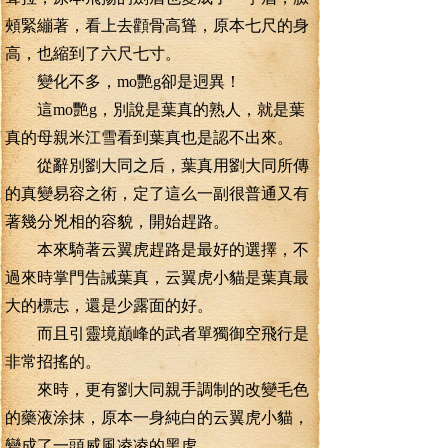
頰緊繃著，看上去顴骨高聳，原本七尺的身
高，也縮到了六尺七寸。
變化不多，mo艷g卻是迵異！
這mo艷g，別說是葉真的熟人，就是葉
真的母親米江雪看到葉真也是認不出來。
從辭別劉大同之后，葉真用劉大同所傳
的真變易容之術，定了這么一副很普通又有
著幾分兇相的容貌，開始趕路。
本來騎著云翼虎趕路是最好的選擇，不
過來時掌門告誡葉真，云翼虎小貓是葉真最
大的標志，還是少露面的好。
而且引靈境巔峰的武者單獨御空飛行是
非常招搖的。
來時，更有劉大同親手調制的改變毛色
的藥液涂抹，原本一身純白的云翼虎小貓，
變成了一頭威風凌凌的黑虎。