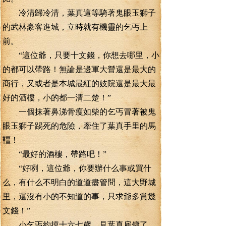
冷清歸冷清，葉真這等騎著鬼眼玉獅子
的武林豪客進城，立時就有機靈的乞丐上
前。
“這位爺，只要十文錢，你想去哪里，小
的都可以帶路！無論是邊軍大營還是最大的
商行，又或者是本城最紅的妓院還是最大最
好的酒樓，小的都一清二楚！”
一個抹著鼻涕骨瘦如柴的乞丐冒著被鬼
眼玉獅子踢死的危險，牽住了葉真手里的馬
韁！
“最好的酒樓，帶路吧！”
“好咧，這位爺，你要辦什么事或買什
么，有什么不明白的道道盡管問，這大野城
里，還沒有小的不知道的事，只求爺多賞幾
文錢！”
小乞丐約摸十六七歲，見葉真雇傭了