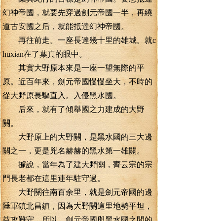
幻神帝國，就要先穿過劍元帝國一半，再繞
道古安國之后，就能抵達幻神帝國。
再往前走。一座長達幾十里的雄城。就c
huxian在了葉真的眼中。
其實大野原本來是一座一望無際的平
原。近百年來，劍元帝國慢慢坐大，不時的
從大野原長驅直入。入侵黑水國。
后來，就有了傾舉國之力建成的大野
關。
大野原上的大野關，是黑水國的三大邊
關之一，更是兇名赫赫的黑水第一雄關。
據說，當年為了建大野關，齊云宗的宗
門長老都在這里連年駐守過。
大野關往南百余里，就是劍元帝國的邊
陲軍鎮北昌鎮，因為大野關這里地勢平坦，
益攻難守，所以，劍元帝國與黑水國之間的