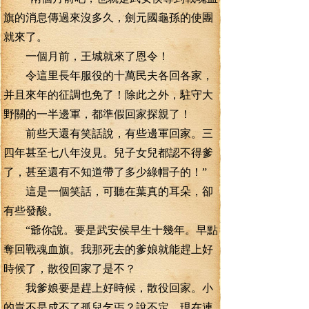
旗的消息傳過來沒多久，劍元國龜孫的使團
就來了。
一個月前，王城就來了恩令！
令這里長年服役的十萬民夫各回各家，
并且來年的征調也免了！除此之外，駐守大
野關的一半邊軍，都準假回家探親了！
前些天還有笑話說，有些邊軍回家。三
四年甚至七八年沒見。兒子女兒都認不得爹
了，甚至還有不知道帶了多少綠帽子的！”
這是一個笑話，可聽在葉真的耳朵，卻
有些發酸。
“爺你說。要是武安侯早生十幾年。早點
奪回戰魂血旗。我那死去的爹娘就能趕上好
時候了，散役回家了是不？
我爹娘要是趕上好時候，散役回家。小
的豈不是成不了孤兒乞丐？說不定，現在連