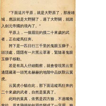
“下面這片平原，就是大野原了，那座雄
城，應該就是大野關了，過了大野關，就踏
入劍元帝國的境內了。”
平原上，一個眉目約摸二十來歲的武
者，正在縱馬狂奔。
胯下是一匹日行三千里的鬼眼玉獅子，
頭頂處，隱隱有一片黑云罩著，緊隨著鬼眼
玉獅子移動。
若是有高人仔細觀察，就會發現黑云里
邊隱藏著一頭兇名赫赫的地階中品妖獸云翼
虎。
云翼虎小貓在此，那下面這縱馬狂奔的
二十來歲的武者，自然是葉真了。
此時的葉真，依舊是四方臉，不過嘴角
耷拉，原本飛揚的劍眉也變成了一字眉，臉