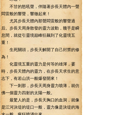
不甘的怒吼聲，伴隨著步長天體內一聲
悶雷般的響聲，響徹起來！
尤其步長天體內那聲悶雷般的響聲過
后。步長天周身散發的靈力波動，幾乎是瞬
息間，就從引靈境巔峰狂飆到了化靈境五
重！
生死關頭，步長天解開了自己封禁的修
為！
化靈境五重的靈力是何等的雄渾，霎
時，步長天體內的靈力，在步長天求生的意
志下，有若山洪一般爆發開來！
下一剎那，步長天周身靈力噴薄，就仿
佛一個靈力四射的太陽一般。
最驚人的是，步長天胸口的血洞，就像
是江河決堤的堤口一般，靈力像是決堤的海
水一般，瘋狂噴涌出來。