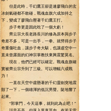
但是此時，千幻鷹王卻是連廖飛白的玄
冰劍氣碰都不敢碰，戰魂血旗六成加持之
下，變成了廖飛白壓著千幻鷹王打。
步子奇更是因此吃了一個大虧！
齊云宗大長老路長川的修為原本與步子
奇差不多，可是一出手，一拳。就劈得步子
奇重傷吐血，讓步子奇大駭，也讓虛空中一
直未曾露面的幻神宗掌教扶東興震驚莫名。
現在，他們已經可以確定。戰魂血旗確
實被齊云宗升到了三級。可以增幅六成戰
力！
一直在天空中虛懸著的千幻靈劍突地震
顫了一下，一個雄渾的低沉男聲。陡地響了
起來。
“郭掌門，今天這事，就到此為止吧！”
話音不高，但落入葉真耳內。有若天雷