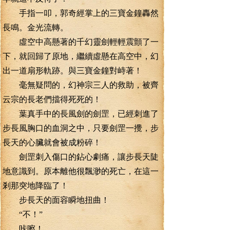
手指一叩，郭奇經掌上的三寶金鐘轟然
長鳴。金光流轉。
虛空中高懸著的千幻靈劍輕輕震顫了一
下，就回歸了原地，繼續虛懸在高空中，幻
出一道扇形軌跡。與三寶金鐘對峙著！
毫無疑問的，幻神宗三人的救助，被齊
云宗的長老們擋得死死的！
葉真手中的長風劍的劍罡，已經刺進了
步長風胸口的血洞之中，只要劍罡一攪，步
長天的心臟就會被成粉碎！
劍罡刺入傷口的鉆心劇痛，讓步長天陡
地意識到。原本離他很飄渺的死亡，在這一
剎那突地降臨了！
步長天的面容瞬地扭曲！
“不！”
咔嚓！