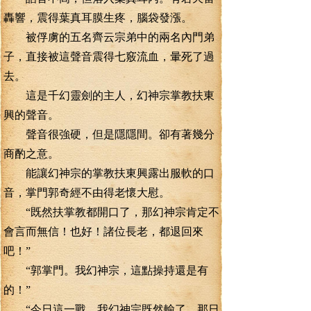
轟響，震得葉真耳膜生疼，腦袋發漲。
被俘虜的五名齊云宗弟中的兩名內門弟
子，直接被這聲音震得七竅流血，暈死了過
去。
這是千幻靈劍的主人，幻神宗掌教扶東
興的聲音。
聲音很強硬，但是隱隱間。卻有著幾分
商酌之意。
能讓幻神宗的掌教扶東興露出服軟的口
音，掌門郭奇經不由得老懷大慰。
“既然扶掌教都開口了，那幻神宗肯定不
會言而無信！也好！諸位長老，都退回來
吧！”
“郭掌門。我幻神宗，這點操持還是有
的！”
“今日這一戰，我幻神宗既然輸了，那日