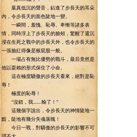
葉真低沉的聲音，鉆進了步長天的耳朵
內，令步長天的面色陡地一變。
一瞬間，羞愧、恥辱、卑慚等諸多表
情，同時浮上了步長天的臉頰，驚醒了還沉
浸在生死之戰中的步長天外，也令步長天的
一張臉紅得像是猴屁股一般。
一場占有無比優勢的戰斗，最后竟然是
他以耍賴的形式保住了小命。
這在極度驕傲的步長天看來，絕對是恥
辱！
極度的恥辱！
“沒錯，我.......輸了！”
這幾個字說出，令步長天的神情陡地一
黯，陡地有幾分失魂落魄！
今日一戰，對驕傲的步長天的影響不可
謂不大。