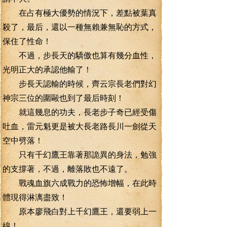
在占有極大優勢的情況下，差點被葉真
殺了，最后，還以一種無賴兼無恥的方式，
保住了性命！
不過，步長天的驕傲也算有幾分血性，
光明正大的承認他輸了！
步長天認輸的時候，齊云宗長老們對幻
神宗三位的圍毆也到了最后時刻！
就這幾息的功夫，長老步子奇已經受傷
吐血，雷元魁更是被大長老路長川一劍從天
空中劈落！
只有千幻鷹王靠著那詭異的身法，勉強
的支撐著，不過，離落敗也不遠了。
戰魂血旗六成戰力的恐怖增幅，在此時
體現得淋漓盡致！
原本廖飛白對上千幻鷹王，還要弱上一
線！