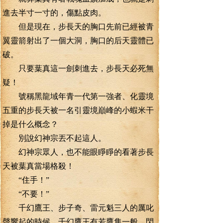
進去半寸一寸的，傷點皮肉。
但是現在，步長天的胸口先前已經被青
翼靈箭射出了一個大洞，胸口的后天靈體已
破。
只要葉真這一劍刺進去，步長天必死無
疑！
號稱黑龍域年青一代第一強者、化靈境
五重的步長天被一名引靈境巔峰的小蝦米干
掉是什么概念？
別說幻神宗丟不起這人。
幻神宗眾人，也不能眼睜睜的看著步長
天被葉真當場格殺！
“住手！”
“不要！”
千幻鷹王、步子奇、雷元魁三人的厲叱
聲響起的時候，千幻鷹王有若鷹隼一般，閃