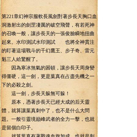
第221章幻神宗服軟長風劍對著步長天胸口血
洞激射出的劍罡凄厲的破空飛聲，有若死神
的召喚一般，讓步長天的一張俊臉瞬地扭曲
起來。水印測試水印測試 也將全神貫注
的盯著這場戰斗的千幻鷹王、步子奇、雷元
魁三人給驚醒了。
因為寒冰煞氣的困頓，讓步長天周身變
得僵硬，這一劍，更是葉真在占盡先機之一
下的必殺之劍。
這一劍，步長天躲無可躲！
原本，憑著步長天已經大成的后天靈
體，就算讓葉真刺中了，也不是什么大問
題。一般引靈境巔峰武者的全力一擊，也就
是留個白印子。
就算葉真有著戰魂血旗加成，也就是刺