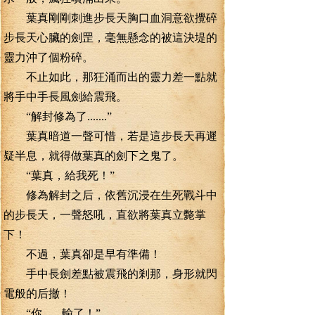
葉真剛剛刺進步長天胸口血洞意欲攪碎
步長天心臟的劍罡，毫無懸念的被這決堤的
靈力沖了個粉碎。
不止如此，那狂涌而出的靈力差一點就
將手中手長風劍給震飛。
“解封修為了.......”
葉真暗道一聲可惜，若是這步長天再遲
疑半息，就得做葉真的劍下之鬼了。
“葉真，給我死！”
修為解封之后，依舊沉浸在生死戰斗中
的步長天，一聲怒吼，直欲將葉真立斃掌
下！
不過，葉真卻是早有準備！
手中長劍差點被震飛的剎那，身形就閃
電般的后撤！
“你.......輸了！”