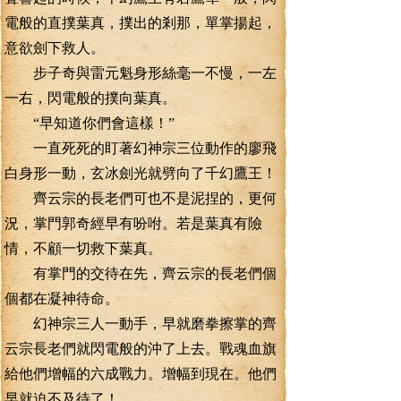
電般的直撲葉真，撲出的剎那，單掌揚起，
意欲劍下救人。
步子奇與雷元魁身形絲毫一不慢，一左
一右，閃電般的撲向葉真。
“早知道你們會這樣！”
一直死死的盯著幻神宗三位動作的廖飛
白身形一動，玄冰劍光就劈向了千幻鷹王！
齊云宗的長老們可也不是泥捏的，更何
況，掌門郭奇經早有吩咐。若是葉真有險
情，不顧一切救下葉真。
有掌門的交待在先，齊云宗的長老們個
個都在凝神待命。
幻神宗三人一動手，早就磨拳擦掌的齊
云宗長老們就閃電般的沖了上去。戰魂血旗
給他們增幅的六成戰力。增幅到現在。他們
早就迫不及待了！