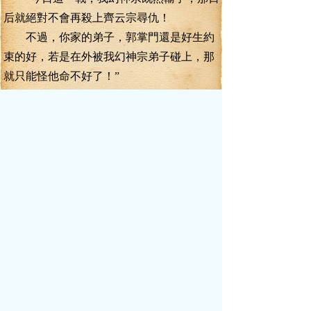
后就絕對不會再殺上齊云宗尋仇！
不過，你家的弟子，郭掌門還是好生約
束的好，若是在外被我幻神宗弟子碰上，那
就只能怪他命不好了！”
聽到扶東興的承諾，葉真松了一口氣。
費了這么大的功夫，目的總算是達到
了。
至于以后，再說以后的事，只要不被堵
在家門口無法出門，那就行了。
幻神宗與齊云宗的兩大巨頭都達成了共
識，原本戰成一團的幻神宗、齊云宗兩宗長
老們瞬地分開，只不過，幻神宗的步子奇、
雷元魁、千幻鷹王三人卻是分外狼狽！
尤其是步子奇，吐出的鮮血都染紅了前
胸！
“走吧！”