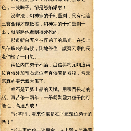
色，一雙眸子。卻是怒焰爆射！
沒辦法，幻神宗的千幻靈劍，只有他這
三寶金鐘才能抵擋，幻神宗的千幻靈劍一
出，就能將他牽制得死死的。
那道斬向五名被俘弟子的烏光，在挨上
呂信腦袋的時候，陡地停住，讓齊云宗的長
老們松了一口氣。
兩位內門弟子不論，呂信與梅元駒這兩
位真傳外加韓石這位準真傳若是被殺，齊云
宗真的要元氣大傷了。
韓石是五脈上品的天賦。用宗門長老的
話。再苦修一兩年，一舉凝聚靈力種子的可
能性，高達八成！
“郭掌門，看來你還是在乎這幾位弟子的
嗎！”
“老夫再給你一次機會。交出殺人兇手葉