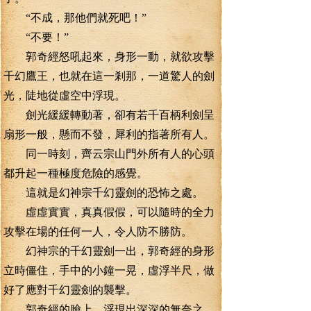
“不成，那他們就死吧！”
“不要！”
郭奇經怒吼起來，身形一動，就欲攻擊
千幻鷹王，也就在這一剎那，一道驚人的劍
光，陡地從虛空中浮現。
劍光緩緩轉動著，卻有若千百柄利劍呈
扇形一般，懸而不發，犀利的指著所有人。
同一時刻，齊云宗山門外所有人的心頭
都升起一種極度危險的感覺。
這就是幻神宗千幻靈劍的恐怖之處。
虛虛實實，真真假假，可以隨時的全力
攻擊在場的任何一人，令人防不勝防。
幻神宗的千幻靈劍一出，郭奇經的身形
立時僵住，手中的小鐘一晃，虛浮半尺，做
好了應對千幻靈劍的襲擊。
郭奇經的臉上，浮現出深深的無奈之