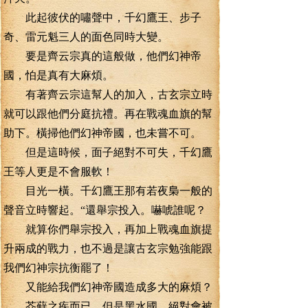
此起彼伏的嘯聲中，千幻鷹王、步子
奇、雷元魁三人的面色同時大變。
要是齊云宗真的這般做，他們幻神帝
國，怕是真有大麻煩。
有著齊云宗這幫人的加入，古玄宗立時
就可以跟他們分庭抗禮。再在戰魂血旗的幫
助下。橫掃他們幻神帝國，也未嘗不可。
但是這時候，面子絕對不可失，千幻鷹
王等人更是不會服軟！
目光一橫。千幻鷹王那有若夜梟一般的
聲音立時響起。“還舉宗投入。嚇唬誰呢？
就算你們舉宗投入，再加上戰魂血旗提
升兩成的戰力，也不過是讓古玄宗勉強能跟
我們幻神宗抗衡罷了！
又能給我們幻神帝國造成多大的麻煩？
芥蘚之疾而已。但是黑水國，絕對會被