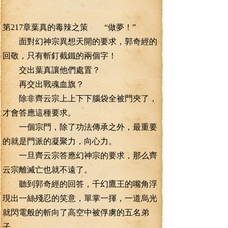
第217章葉真的毒辣之策 “做夢！”
面對幻神宗異想天開的要求，郭奇經的
回敬，只有斬釘截鐵的兩個字！
交出葉真讓他們處置？
再交出戰魂血旗？
除非齊云宗上上下下腦袋全被門夾了，
才會答應這種要求。
一個宗門，除了功法傳承之外，最重要
的就是門派的凝聚力，向心力。
一旦齊云宗答應幻神宗的要求，那么齊
云宗離滅亡也就不遠了。
聽到郭奇經的回答，千幻鷹王的嘴角浮
現出一絲殘忍的笑意，單掌一揮，一道烏光
就閃電般的斬向了高空中被俘虜的五名弟
子。