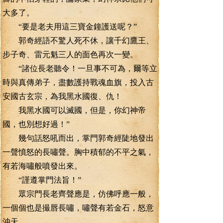
大多了。
“要是老夫用這三寶金鐘護送呢？”
郭奇經語不驚人死不休，讓千幻鷹王、
步子奇、雷元魁三人的面色再次一變。
“諸位長老聽令！一旦事不可為，爾等立
時與真傳弟子，盡數護持戰魂血旗，投入古
安國古玄宗，為我黑水國復、仇！
我黑水國可以滅國，但是，你幻神帝
國，也別想好過！”
幾句話怒吼而出，掌門郭奇經陡地發出
一聲憤怒的長嘯聲。胸中積郁的不平之氣，
有若海嘯般噴發出來。
“謹遵掌門法旨！”
眾宗門長老齊聲應是，仿佛呼應一般，
一個個也是撮唇長嘯，嘯聲有若金石，怒意
沖天。