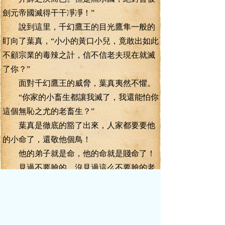
劍元帝國滅得干干凈凈！”
說到這里，千幻鷹王的目光鷹隼一般的
盯向了葉真，“小小的黃口小兒，竟敢出如此
不顧宗業的毒辣之計，信不信老夫現在就滅
了你？”
面對千幻鷹王的威脅，葉真夷然不懼。
“你家的小畜生都讓我滅了，我還能怕你
這個無恥之尤的老畜生？”
葉真是徹底的豁了出來，人家都要要他
的小命了，還敬他個鳥！
他的弟子就是命，他的命就是賤命了！
見過不要臉的，沒見過這么不要臉的老
家伙！
“小畜生找死！”
千幻鷹王勃然大怒，神情突地一怔，“你
你就是葉真？”