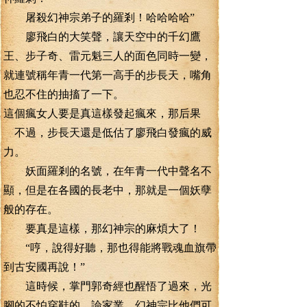
屠殺幻神宗弟子的羅剎！哈哈哈哈”
廖飛白的大笑聲，讓天空中的千幻鷹
王、步子奇、雷元魁三人的面色同時一變，
就連號稱年青一代第一高手的步長天，嘴角
也忍不住的抽搐了一下。
這個瘋女人要是真這樣發起瘋來，那后果
不過，步長天還是低估了廖飛白發瘋的威
力。
妖面羅剎的名號，在年青一代中聲名不
顯，但是在各國的長老中，那就是一個妖孽
般的存在。
要真是這樣，那幻神宗的麻煩大了！
“哼，說得好聽，那也得能將戰魂血旗帶
到古安國再說！”
這時候，掌門郭奇經也醒悟了過來，光
腳的不怕穿鞋的，論家業，幻神宗比他們可