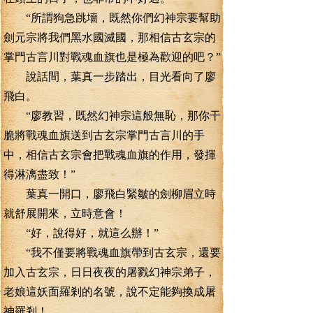
“所謂狗急跳墻，既然你們幻神宗要幫助
劍元宗將我們黑水國滅國，那相信古玄宗的
掌門古言川對戰魂血旗也是極為歡迎的吧？”
說話間，葉真一步踏出，目光看向了廖
飛白。
“廖教習，既然幻神宗這般無恥，那你干
脆將戰魂血旗送到古玄宗掌門古言川的手
中，相信古玄宗會把戰魂血旗的作用，發揮
得淋漓盡致！”
葉真一開口，廖飛白緊皺的劍柳眉立時
就舒展開來，立時意會！
“好，說得好，就這么辦！”
“我不僅要將戰魂血旗帶到古玄宗，還要
加入古玄宗，日日夜夜的屠戮幻神宗弟子，
老娘這妖面羅剎的名號，說不定能夠換成屠
神羅剎！