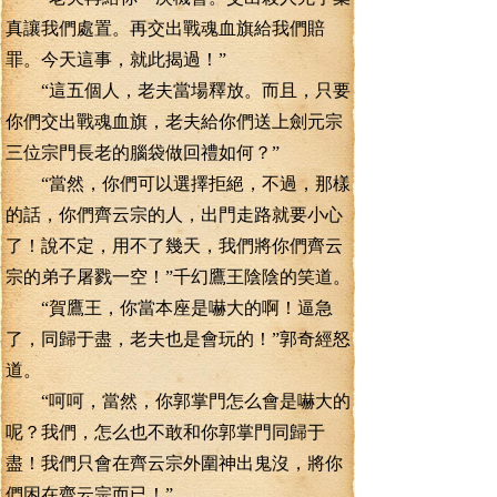
真讓我們處置。再交出戰魂血旗給我們賠
罪。今天這事，就此揭過！”
“這五個人，老夫當場釋放。而且，只要
你們交出戰魂血旗，老夫給你們送上劍元宗
三位宗門長老的腦袋做回禮如何？”
“當然，你們可以選擇拒絕，不過，那樣
的話，你們齊云宗的人，出門走路就要小心
了！說不定，用不了幾天，我們將你們齊云
宗的弟子屠戮一空！”千幻鷹王陰陰的笑道。
“賀鷹王，你當本座是嚇大的啊！逼急
了，同歸于盡，老夫也是會玩的！”郭奇經怒
道。
“呵呵，當然，你郭掌門怎么會是嚇大的
呢？我們，怎么也不敢和你郭掌門同歸于
盡！我們只會在齊云宗外圍神出鬼沒，將你
們困在齊云宗而已！”