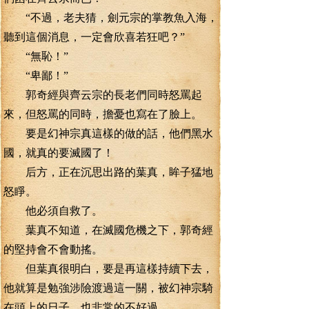
“不過，老夫猜，劍元宗的掌教魚入海，
聽到這個消息，一定會欣喜若狂吧？”
“無恥！”
“卑鄙！”
郭奇經與齊云宗的長老們同時怒罵起
來，但怒罵的同時，擔憂也寫在了臉上。
要是幻神宗真這樣的做的話，他們黑水
國，就真的要滅國了！
后方，正在沉思出路的葉真，眸子猛地
怒睜。
他必須自救了。
葉真不知道，在滅國危機之下，郭奇經
的堅持會不會動搖。
但葉真很明白，要是再這樣持續下去，
他就算是勉強涉險渡過這一關，被幻神宗騎
在頭上的日子，也非常的不好過。