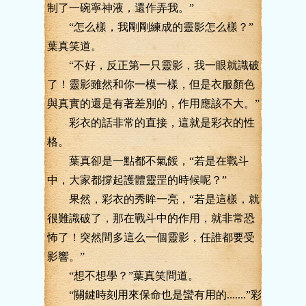
制了一碗寧神液，還作弄我。”
“怎么樣，我剛剛練成的靈影怎么樣？”
葉真笑道。
“不好，反正第一只靈影，我一眼就識破
了！靈影雖然和你一模一樣，但是衣服顏色
與真實的還是有著差別的，作用應該不大。”
彩衣的話非常的直接，這就是彩衣的性
格。
葉真卻是一點都不氣餒，“若是在戰斗
中，大家都撐起護體靈罡的時候呢？”
果然，彩衣的秀眸一亮，“若是這樣，就
很難識破了，那在戰斗中的作用，就非常恐
怖了！突然間多這么一個靈影，任誰都要受
影響。”
“想不想學？”葉真笑問道。
“關鍵時刻用來保命也是蠻有用的.......”彩