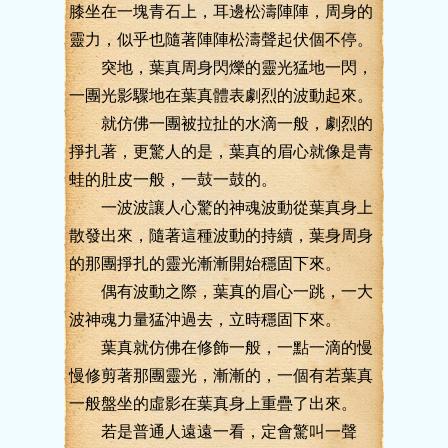
膝坐在一塊青石上，耳邊松濤陣陣，周身的
靈力，似乎也隨著陣陣松濤聲起伏個不停。
突地，葉真周身閃爍的靈光猛地一閃，
一團光影驟地在葉真體表劇烈的波動起來。
就仿佛一團被拉扯的水滴一般，劇烈的
掙扎著，更驚人的是，葉真的眉心就像是青
蛙的肚皮一般，一鼓一鼓的。
一波波讓人心驚的神魂波動從葉真身上
散發出來，隨著這種波動的持續，葉身周身
的那團掙扎的靈光漸漸開始穩固下來。
偶有波動之際，葉真的眉心一跳，一大
波神魂力量猛沖過去，立時穩固下來。
葉真就仿佛在修飾一般，一點一滴的慢
慢修剪著那團靈光，漸漸的，一個有若葉真
一般盤坐的虛影在葉真身上重疊了出來。
若是普通人遠遠一看，定會驚叫一聲