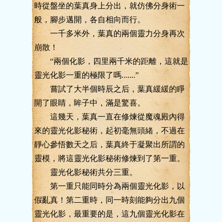
時從盤坐的葉真身上分出，就仿佛分身術一
般，腳步邁開，各自相向而行。
一千多米外，葉真的兩個靈力分身再次
崩散！
“兩個化影，四里兩千米的距離，這就是
靈光化影一重的極限了嗎.......”
嘗試了大半個時辰之后，葉真緩緩的睜
開了眼睛，眸子中，滿是驚喜。
這幾天，葉真一直在修煉從魔魂殿內得
來的靈光化影秘術，起初毫無頭緒，不過在
靜心參悟數天之后，葉真終于凝聚出所謂的
靈模，將這靈光化影秘術修煉到了第一重。
靈光化影秘術共分三重。
第一重只能同時分為兩個靈光化影，以
假亂真！第二重時，同一時刻能夠分出九個
靈光化影，最重要的是，這九個靈光化影在