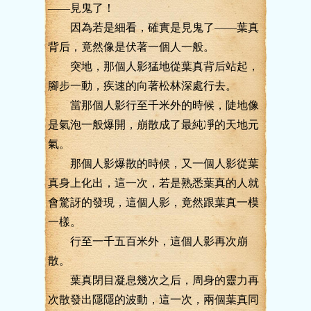
——見鬼了！
因為若是細看，確實是見鬼了——葉真
背后，竟然像是伏著一個人一般。
突地，那個人影猛地從葉真背后站起，
腳步一動，疾速的向著松林深處行去。
當那個人影行至千米外的時候，陡地像
是氣泡一般爆開，崩散成了最純凈的天地元
氣。
那個人影爆散的時候，又一個人影從葉
真身上化出，這一次，若是熟悉葉真的人就
會驚訝的發現，這個人影，竟然跟葉真一模
一樣。
行至一千五百米外，這個人影再次崩
散。
葉真閉目凝息幾次之后，周身的靈力再
次散發出隱隱的波動，這一次，兩個葉真同