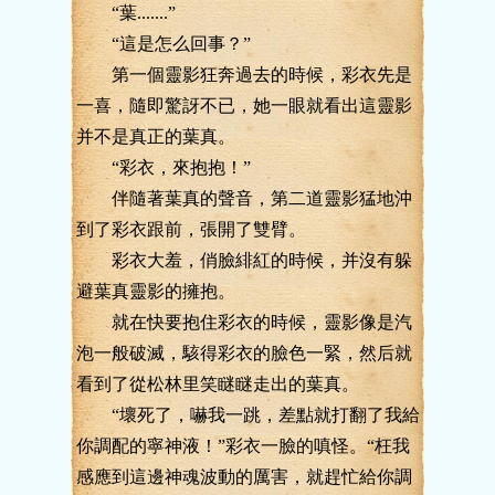
“葉.......”
“這是怎么回事？”
第一個靈影狂奔過去的時候，彩衣先是
一喜，隨即驚訝不已，她一眼就看出這靈影
并不是真正的葉真。
“彩衣，來抱抱！”
伴隨著葉真的聲音，第二道靈影猛地沖
到了彩衣跟前，張開了雙臂。
彩衣大羞，俏臉緋紅的時候，并沒有躲
避葉真靈影的擁抱。
就在快要抱住彩衣的時候，靈影像是汽
泡一般破滅，駭得彩衣的臉色一緊，然后就
看到了從松林里笑瞇瞇走出的葉真。
“壞死了，嚇我一跳，差點就打翻了我給
你調配的寧神液！”彩衣一臉的嗔怪。“枉我
感應到這邊神魂波動的厲害，就趕忙給你調