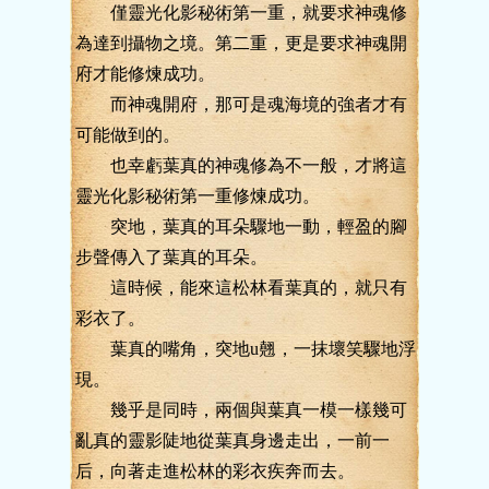
僅靈光化影秘術第一重，就要求神魂修
為達到攝物之境。第二重，更是要求神魂開
府才能修煉成功。
而神魂開府，那可是魂海境的強者才有
可能做到的。
也幸虧葉真的神魂修為不一般，才將這
靈光化影秘術第一重修煉成功。
突地，葉真的耳朵驟地一動，輕盈的腳
步聲傳入了葉真的耳朵。
這時候，能來這松林看葉真的，就只有
彩衣了。
葉真的嘴角，突地u翹，一抹壞笑驟地浮
現。
幾乎是同時，兩個與葉真一模一樣幾可
亂真的靈影陡地從葉真身邊走出，一前一
后，向著走進松林的彩衣疾奔而去。