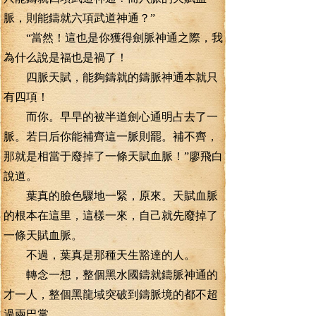
脈，則能鑄就六項武道神通？”
“當然！這也是你獲得劍脈神通之際，我
為什么說是福也是禍了！
四脈天賦，能夠鑄就的鑄脈神通本就只
有四項！
而你。早早的被半道劍心通明占去了一
脈。若日后你能補齊這一脈則罷。補不齊，
那就是相當于廢掉了一條天賦血脈！”廖飛白
說道。
葉真的臉色驟地一緊，原來。天賦血脈
的根本在這里，這樣一來，自己就先廢掉了
一條天賦血脈。
不過，葉真是那種天生豁達的人。
轉念一想，整個黑水國鑄就鑄脈神通的
才一人，整個黑龍域突破到鑄脈境的都不超
過兩巴掌。