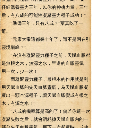
仔細溫養靈力三年，以你的神魂力量，三年
后，有八成的可能性凝聚靈力種子成功！”
“準備三年，只有八成？”葉真吃了一
驚。
“元康大帝這都幾十年了，還不是困在引
靈境巔峰？”
“在沒有凝聚靈力種子之前，天賦血脈都
是無根之木，無源之水，里邊的血脈靈氣，
用一次，少一次！
而凝聚靈力種子，最根本的作用就是利
用天賦血脈的先天血脈靈氣，為天賦血脈凝
聚出一顆本源種子，讓天賦血脈變成有根之
木，有源之水！”
“八成的機率算是高的了！倘若你這一次
凝聚失敗之后，就會消耗掉天賦血脈內的一
部分先天血脈靈氣，那下一次凝聚時，成功