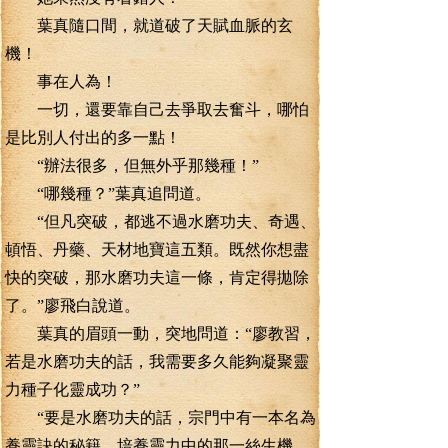
葉真隨口間，就道破了天賦血脈的玄
機！
事在人為！
一切，還要靠自己去爭取去奮斗，哪怕
是比別人付出的多一點！
“辦法很多，但無外乎那幾種！”
“哪幾種？”葉真追問道。
“但凡突破，都逃不過水磨功夫、奇遇、
頓悟、丹藥、天材地寶這五類。既然你想盡
快的突破，那水磨功夫這一條，肯定得拋除
了。”廖飛白說道。
葉真的眉頭一動，突地問道：“廖教習，
若是水磨功夫的話，我需要多久能夠凝聚靈
力種子化靈成功？”
“要是水磨功夫的話，宗門中有一本名為
養靈訣的秘籍，培養靈力中的那一絲生機，