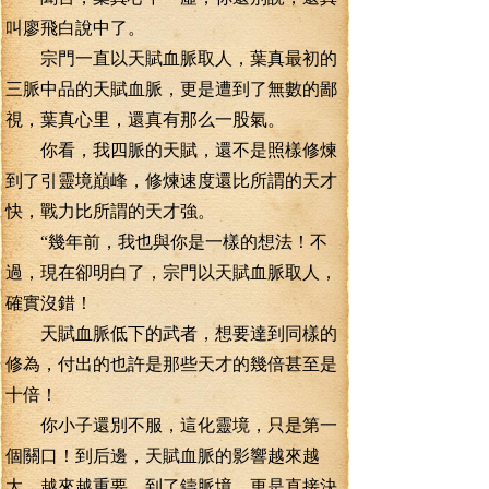
叫廖飛白說中了。
宗門一直以天賦血脈取人，葉真最初的
三脈中品的天賦血脈，更是遭到了無數的鄙
視，葉真心里，還真有那么一股氣。
你看，我四脈的天賦，還不是照樣修煉
到了引靈境巔峰，修煉速度還比所謂的天才
快，戰力比所謂的天才強。
“幾年前，我也與你是一樣的想法！不
過，現在卻明白了，宗門以天賦血脈取人，
確實沒錯！
天賦血脈低下的武者，想要達到同樣的
修為，付出的也許是那些天才的幾倍甚至是
十倍！
你小子還別不服，這化靈境，只是第一
個關口！到后邊，天賦血脈的影響越來越
大，越來越重要，到了鑄脈境，更是直接決