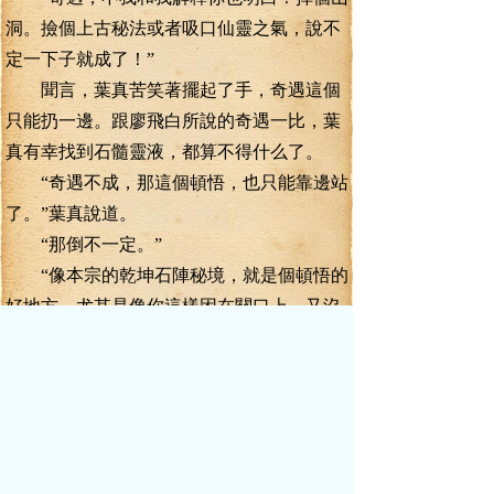
洞。撿個上古秘法或者吸口仙靈之氣，說不
定一下子就成了！”
聞言，葉真苦笑著擺起了手，奇遇這個
只能扔一邊。跟廖飛白所說的奇遇一比，葉
真有幸找到石髓靈液，都算不得什么了。
“奇遇不成，那這個頓悟，也只能靠邊站
了。”葉真說道。
“那倒不一定。”
“像本宗的乾坤石陣秘境，就是個頓悟的
好地方。尤其是像你這樣困在關口上、又沒
有浪費消耗掉先天血脈靈所了的武者，頓悟
成功的可能性是挺大的。”廖飛白說道。
聞言，葉真樂了。
“那感情好，我這就去找掌門說說，盡快
安排我再進一次乾坤石陣秘境。”
廖飛白卻沖葉真翻了個大大的白眼，“你