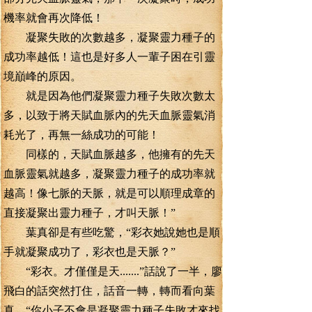
機率就會再次降低！
凝聚失敗的次數越多，凝聚靈力種子的
成功率越低！這也是好多人一輩子困在引靈
境巔峰的原因。
就是因為他們凝聚靈力種子失敗次數太
多，以致于將天賦血脈內的先天血脈靈氣消
耗光了，再無一絲成功的可能！
同樣的，天賦血脈越多，他擁有的先天
血脈靈氣就越多，凝聚靈力種子的成功率就
越高！像七脈的天脈，就是可以順理成章的
直接凝聚出靈力種子，才叫天脈！”
葉真卻是有些吃驚，“彩衣她說她也是順
手就凝聚成功了，彩衣也是天脈？”
“彩衣。才僅僅是天.......”話說了一半，廖
飛白的話突然打住，話音一轉，轉而看向葉
真，“你小子不會是凝聚靈力種子失敗才來找