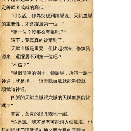
定著武者成就的高低！”
“可以說，修為突破到鑄脈境。天賦血脈
的重要性，才會躍居第一位！”
“第一位？沒那么夸張吧？”
這下，葉真真的被驚到了。
天賦血脈是重要，但比起功法、修煉資
源來，還躍居不到第一位吧？
“不信？”
“舉個簡單的例子，鑄脈境，所謂一脈一
神通，就是指，一道天賦血脈就能夠鑄就一
項武道神通。
四脈的天賦血脈跟六脈的天賦血脈能比
嗎？”
聞言，葉真的瞳孔驟地一縮。
“你是說。我若是有可能踏入鑄脈境。也
只能鑄就四項武道神通？而六脈的天賦血