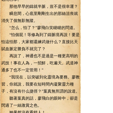
那他早早的鑄就半脈，豈不是很幸運？
瞬息間，心底里剛剛生出的那絲沮喪就
消失了個無影無蹤。
“怎么，怕了？”廖飛白笑瞇瞇的問道。
“怕個屁！等修為到了鑄脈境再說！要是
怕這怕那，大家都還練武做什么？直接比天
賦血脈定勝負不就完了？
再說了，神通也不是過是一種更高明的
武技！事在人為，一招鮮，吃遍天。武道神
通多了也不一定管用！”
“我現在，以突破到化靈境為要務。廖教
習，你就說，我要在短時間內凝聚靈力種
子，有沒有什么捷徑？”葉真無所謂的說道。
聽著葉真的話，廖飛白的眼眸中，卻是
閃過了一絲激賞之色。
她果然沒有看錯人！