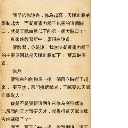
“我早給你說過，修為越高，天賦血脈的
限制越大！而凝聚靈力種子化靈的這個關
口，就是天賦血脈低下的第一個大關口！”
東來鋒教習所中，廖飛白說道。
“廖教習，你是說，我無法凝聚靈力種子
的主要原因就是天賦血脈低下！”葉真皺眉
道。
“當然！”
廖飛白的劍柳眉一揚，俏目立時瞪了起
來，“要不然，宗門挑選武者，干嘛要以天賦
血脈取人？
你是不是覺得這兩年來修為突飛猛進，
比所謂的天才還要天才，就覺得這天賦血脈
沒啥關礙了？”
聞言，葉真心中一虛，你還別說，還真