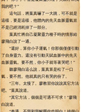
我的吧？”
這句話，將葉真嚇了一大跳，可不就是
這樣，要是這樣，他體內的先天血脈靈氣豈
不是已經消耗掉了一部分。
葉真忙將自己凝聚靈力種子時的情形給
廖飛白說了一通。
“還好，算你小子運氣！你那個僅僅引動
了自身靈力。還沒有引動天賦血脈中的先天
血脈靈氣。要不然，你小子就等著哭吧！”
聽廖飛白這么說，葉真算是松了一口
氣，要不然。他就真的只有哭的份了。
“三年。太慢了。廖教習你說說其它方法
吧。”葉真說道。
“其它方法，個個是可遇不可求！”廖飛
白說道。
“奇遇，不我和我解釋你也明白！掉個山