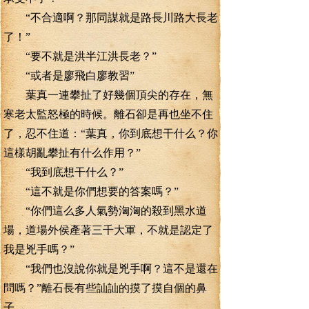
“不合適啊？那同謀就是路長川路大長老
了！”
“要不就是洪半江洪長老？”
“或者是廖飛白廖教習”
葉真一連攀扯了好幾個頂尖的存在，無
寒老太監怒極的時候。離石卻是再也坐不住
了，忍不住道：“葉真，你到底想干什么？你
這樣胡亂攀扯有什么作用？”
“我到底想干什么？”
“這不就是你們想要的答案嗎？”
“你們這么多人氣勢洶洶的殺到黑水道
場，道場外侯產著三千大軍，不就是認定了
我是兇手嗎？”
“我們也沒說你就是兇手啊？這不是還在
問嗎？”離石長有些訕訕的摸了摸自個的鼻
子。