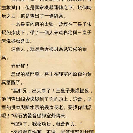
盡數滅口，但是國家機器運轉之下。幾個時
辰之后，還是查出了一條線索。
一名皇室內府的太監，曾經在三皇子朱
焜的指使下，帶了一個人來這私宅與三皇子
朱焜秘密會面。
這個人，就是新近被封為武安侯的葉
真。
砰砰砰！
急促的敲門聲，將正在靜室內療傷的葉
真驚醒了。
“葉師兄，出大事了！三皇子朱焜被殺，
他們查出線索懷疑到了你的頭上，這會，皇
室的供奉與離水宗的幾位長老。要找你問話
呢！”韓石的聲音從靜室外傳來。
“知道了。我收功后，就會過去。”
“來得還真快啊，不過，就算懷疑到我頭