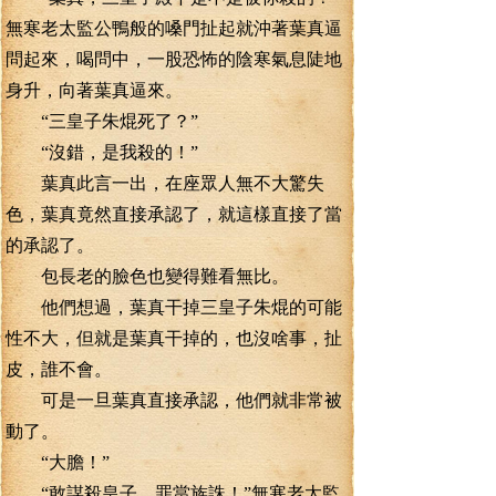
無寒老太監公鴨般的嗓門扯起就沖著葉真逼
問起來，喝問中，一股恐怖的陰寒氣息陡地
身升，向著葉真逼來。
“三皇子朱焜死了？”
“沒錯，是我殺的！”
葉真此言一出，在座眾人無不大驚失
色，葉真竟然直接承認了，就這樣直接了當
的承認了。
包長老的臉色也變得難看無比。
他們想過，葉真干掉三皇子朱焜的可能
性不大，但就是葉真干掉的，也沒啥事，扯
皮，誰不會。
可是一旦葉真直接承認，他們就非常被
動了。
“大膽！”
“敢謀殺皇子，罪當族誅！”無寒老太監