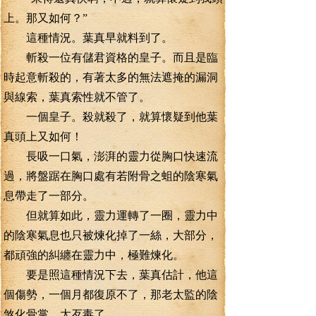
上。那又如何？”
這種情況。葉真早就料到了。
斬殺一位有儲君資格的皇子。而且是臨
時起意斬殺的，有著太多的無法遮掩的漏洞
與線索，葉真索性就不管了。
一個皇子。殺就殺了，就算懷疑到他葉
真頭上又如何！
長吸一口氣，澎湃的靈力從胸口快速流
過，將盤踞在胸口處有若附骨之蛆的陰寒氣
息帶走了一部分。
但就算如此，靈力運轉了一圈，靈力中
的陰寒氣息也只被煉化掉了一絲，大部分，
都頑強的糾纏在靈力中，極難煉化。
要是照這種情況下去，葉真估計，他這
個傷勢，一個月都復原不了，那老太監的陰
煞化骨掌，太歹毒了。