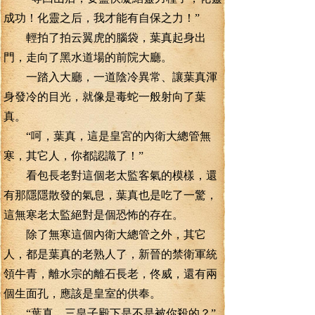
成功！化靈之后，我才能有自保之力！”
輕拍了拍云翼虎的腦袋，葉真起身出
門，走向了黑水道場的前院大廳。
一踏入大廳，一道陰冷異常、讓葉真渾
身發冷的目光，就像是毒蛇一般射向了葉
真。
“呵，葉真，這是皇宮的內衛大總管無
寒，其它人，你都認識了！”
看包長老對這個老太監客氣的模樣，還
有那隱隱散發的氣息，葉真也是吃了一驚，
這無寒老太監絕對是個恐怖的存在。
除了無寒這個內衛大總管之外，其它
人，都是葉真的老熟人了，新晉的禁衛軍統
領牛青，離水宗的離石長老，佟威，還有兩
個生面孔，應該是皇室的供奉。
“葉真，三皇子殿下是不是被你殺的？”