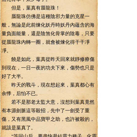
但是，葉真有蜃龍珠！
蜃龍珠仿佛是這種陰邪力量的克星一
般，無論是此前煉化妖丹時妖丹內蘊含的海
量負面能量，還是陰煞化骨掌的陰毒，只要
從蜃龍珠內轉一圈，就會被煉化得干干凈
凈。
饒是如此，葉真從昨天回來就靜修療傷
到現在，一日一夜的功夫下來，傷勢也只是
好了大半。
昨天的戰斗，現在想起來，葉真都心有
余悸，后怕不已。
若不是那老太監大意，沒想到葉真竟然
有本源劍脈這等殺招，先中了一劍受了重
傷，又有黑風中品寶甲之助，也許被殺的，
就該是葉真了。
“等回山后，要盡快凝結靈力種子，化靈