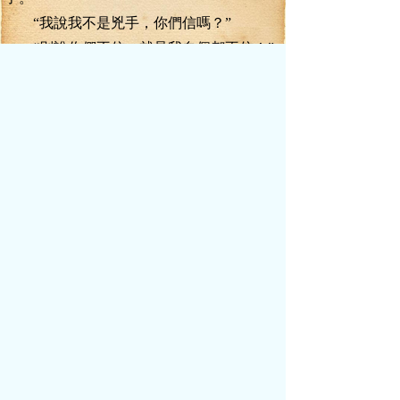
“我說我不是兇手，你們信嗎？”
“別說你們不信，就是我自個都不信！”
“三皇子朱焜死之前，找了那么個秘密的
地方誑我見面，然后就被殺了，我不是兇
手，誰是兇手？”
“就像你們所說，三皇子朱焜的護衛太監
可是化靈境四重的強者，我要是不扯上掌門
或者宗門長老，怎么能無聲無息的干掉一位
化靈境四重的強者？我總不能扯離水宗的宗
門長老為同謀吧？”
葉真一番話，直接將離石長老說得沒了
脾氣，那內衛大總管無寒的神情卻是更加的
陰冷。
“那你給咱家說說，三皇子約你去那么隱
密的地方見你，是為了干什么？”無寒陰聲問
道。