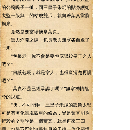
的公鴨嗓子一扯，同三皇子朱焜的貼身護衛
太監一般無二的枯瘦雙爪，就向著葉真當胸
擒來。
竟然是要當場擒拿葉真。
靈力炸開之際，包長老與無寒各自退了
一步。
“包長老，你不會是要包庇謀殺皇子之人
吧？”
“何談包庇，就是拿人，也得查清楚再說
吧？”
“葉真不是已經承認了嗎？”無寒神情陰
冷的說道。
“咦，不可能啊，三皇子朱焜的護衛太監
可是有著化靈境四重的修為，豈是葉真能夠
斬殺的？別說是一個葉真，就是再來三四
個。也是不可能無聲無息的干掉一位化靈境