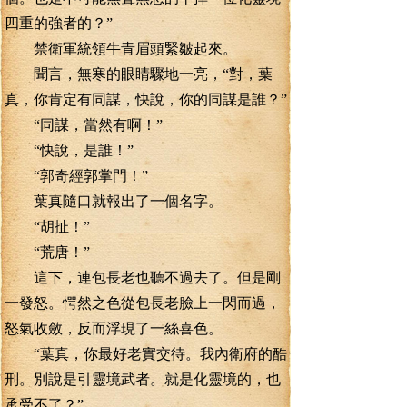
四重的強者的？”
禁衛軍統領牛青眉頭緊皺起來。
聞言，無寒的眼睛驟地一亮，“對，葉
真，你肯定有同謀，快說，你的同謀是誰？”
“同謀，當然有啊！”
“快說，是誰！”
“郭奇經郭掌門！”
葉真隨口就報出了一個名字。
“胡扯！”
“荒唐！”
這下，連包長老也聽不過去了。但是剛
一發怒。愕然之色從包長老臉上一閃而過，
怒氣收斂，反而浮現了一絲喜色。
“葉真，你最好老實交待。我內衛府的酷
刑。別說是引靈境武者。就是化靈境的，也
承受不了？”