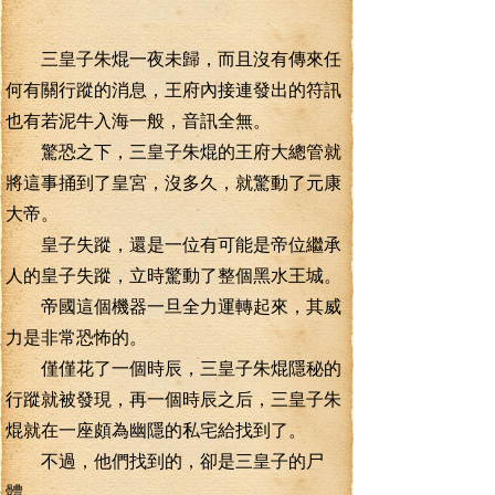
三皇子朱焜一夜未歸，而且沒有傳來任
何有關行蹤的消息，王府內接連發出的符訊
也有若泥牛入海一般，音訊全無。
驚恐之下，三皇子朱焜的王府大總管就
將這事捅到了皇宮，沒多久，就驚動了元康
大帝。
皇子失蹤，還是一位有可能是帝位繼承
人的皇子失蹤，立時驚動了整個黑水王城。
帝國這個機器一旦全力運轉起來，其威
力是非常恐怖的。
僅僅花了一個時辰，三皇子朱焜隱秘的
行蹤就被發現，再一個時辰之后，三皇子朱
焜就在一座頗為幽隱的私宅給找到了。
不過，他們找到的，卻是三皇子的尸
體。