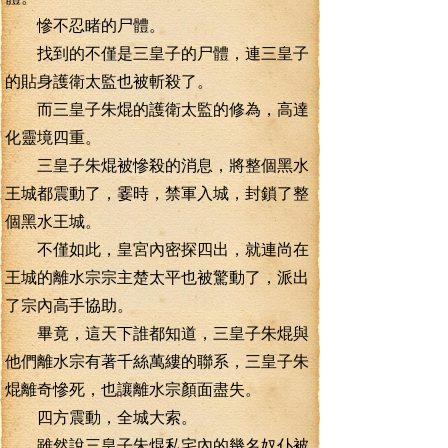
慘不忍睹的尸體。
找到的不僅是三皇子的尸體，連三皇子
的貼身護衛太監也被斬殺了。
而三皇子朱焜的護衛太監的修為，高達
化靈境四重。
三皇子朱焜被慘殺的消息，將整個黑水
王城都震動了，霎時，禁軍入城，封鎖了整
個黑水王城。
不僅如此，皇宮內密探四出，就連尚在
王城的離水宗宗主楚太平也被驚動了，派出
了宗內高手協助。
畢竟，這天下誰都知道，三皇子朱焜與
他們離水宗有著千絲萬縷的聯系，三皇子朱
焜離奇慘死，也讓離水宗顏面盡失。
四方震動，全城大索。
雖然說三皇子朱焜私宅內的幾名奴仆被