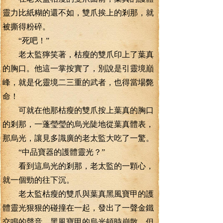
靈力比紙糊的還不如，雙爪挨上的剎那，就
被撕得粉碎。
“死吧！”
老太監獰笑著，枯瘦的雙爪印上了葉真
的胸口。他這一掌按實了，別說是引靈境巔
峰，就是化靈境二三重的武者，也得當場斃
命！
可就在他那枯瘦的雙爪按上葉真的胸口
的剎那，一蓬瑩瑩的烏光陡地從葉真體表，
那烏光，讓見多識廣的老太監大吃了一驚。
“中品寶器的護體靈光？”
看到這烏光的剎那，老太監的一顆心，
就一個勁的往下沉。
老太監枯瘦的雙爪與葉真黑風寶甲的護
體靈光狠狠的碰撞在一起，發出了一聲金鐵
交鳴的聲音，黑風寶甲的烏光頓時崩散，但