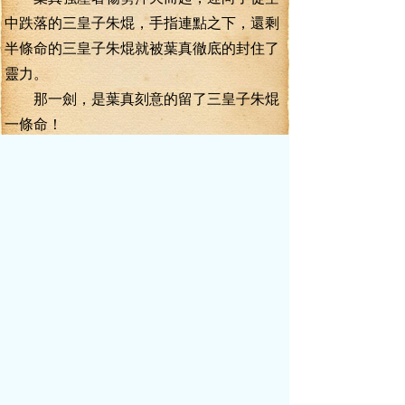
中跌落的三皇子朱焜，手指連點之下，還剩
半條命的三皇子朱焜就被葉真徹底的封住了
靈力。
那一劍，是葉真刻意的留了三皇子朱焜
一條命！
看著滿面厲然的葉真，再看看被葉真斬
殺的老太監，三皇子朱焜的驚駭簡直無以言
表。
若不是被嚇著了，恐怕‘變態’兩個字已經
脫口而出了。
這個老太監，是皇室打下挑選有資質的
少年，培養起來保護重要皇室成員的貼身護
衛。
三皇子朱焜在皇室中，也算是頗有身
份。
所以皇室給他的貼身護衛的老太監的修