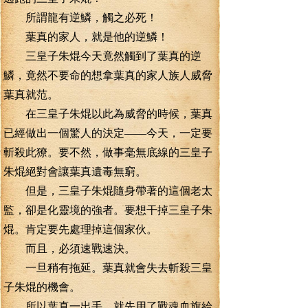
所謂龍有逆鱗，觸之必死！
葉真的家人，就是他的逆鱗！
三皇子朱焜今天竟然觸到了葉真的逆
鱗，竟然不要命的想拿葉真的家人族人威脅
葉真就范。
在三皇子朱焜以此為威脅的時候，葉真
已經做出一個驚人的決定——今天，一定要
斬殺此獠。要不然，做事毫無底線的三皇子
朱焜絕對會讓葉真遺毒無窮。
但是，三皇子朱焜隨身帶著的這個老太
監，卻是化靈境的強者。要想干掉三皇子朱
焜。肯定要先處理掉這個家伙。
而且，必須速戰速決。
一旦稍有拖延。葉真就會失去斬殺三皇
子朱焜的機會。
所以葉真一出手，就先用了戰魂血旗給