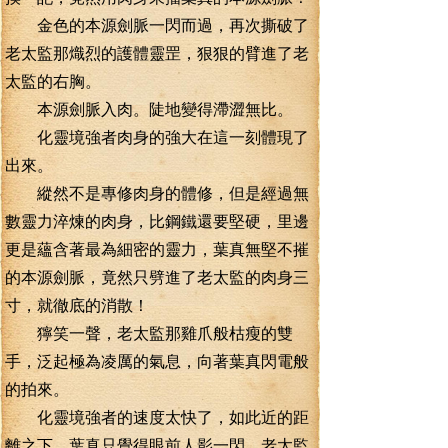
金色的本源劍脈一閃而過，再次撕破了
老太監那熾烈的護體靈罡，狠狠的臂進了老
太監的右胸。
本源劍脈入肉。陡地變得滯澀無比。
化靈境強者肉身的強大在這一刻體現了
出來。
縱然不是專修肉身的體修，但是經過無
數靈力淬煉的肉身，比鋼鐵還要堅硬，里邊
更是蘊含著最為細密的靈力，葉真無堅不摧
的本源劍脈，竟然只劈進了老太監的肉身三
寸，就徹底的消散！
獰笑一聲，老太監那雞爪般枯瘦的雙
手，泛起極為凌厲的氣息，向著葉真閃電般
的拍來。
化靈境強者的速度太快了，如此近的距
離之下，葉真只覺得眼前人影一閃，老太監