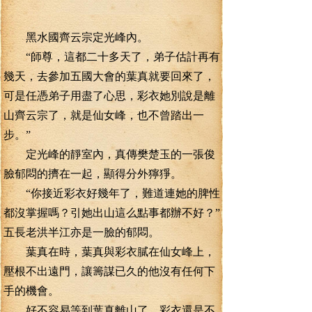
黑水國齊云宗定光峰內。
“師尊，這都二十多天了，弟子估計再有
幾天，去參加五國大會的葉真就要回來了，
可是任憑弟子用盡了心思，彩衣她別說是離
山齊云宗了，就是仙女峰，也不曾踏出一
步。”
定光峰的靜室內，真傳樊楚玉的一張俊
臉郁悶的擠在一起，顯得分外獰猙。
“你接近彩衣好幾年了，難道連她的脾性
都沒掌握嗎？引她出山這么點事都辦不好？”
五長老洪半江亦是一臉的郁悶。
葉真在時，葉真與彩衣膩在仙女峰上，
壓根不出遠門，讓籌謀已久的他沒有任何下
手的機會。
好不容易等到葉真離山了，彩衣還是不