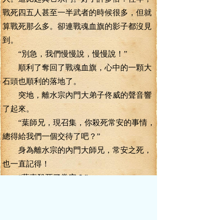
戰死四五人甚至一半武者的時候很多，但就
算戰死那么多。卻連戰魂血旗的影子都沒見
到。
“別急，我們慢慢說，慢慢說！”
順利了奪回了戰魂血旗，心中的一顆大
石頭也順利的落地了。
突地，離水宗內門大弟子佟威的聲音響
了起來。
“葉師兄，現召集，你殺死常安的事情，
總得給我們一個交待了吧？”
身為離水宗的內門大師兄，常安之死，
也一直記得！
“葉真殺死了常安？”
離石的眉頭一皺，離水宗僅存的兩名弟
子，立時將事情經過說了一遍。
不過，這佟威也算是個漢子，將這件