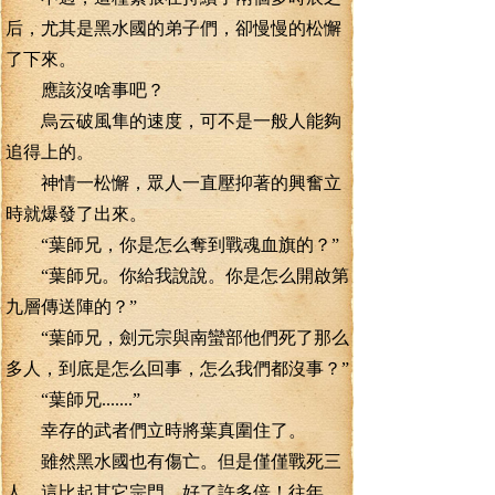
后，尤其是黑水國的弟子們，卻慢慢的松懈
了下來。
應該沒啥事吧？
烏云破風隼的速度，可不是一般人能夠
追得上的。
神情一松懈，眾人一直壓抑著的興奮立
時就爆發了出來。
“葉師兄，你是怎么奪到戰魂血旗的？”
“葉師兄。你給我說說。你是怎么開啟第
九層傳送陣的？”
“葉師兄，劍元宗與南蠻部他們死了那么
多人，到底是怎么回事，怎么我們都沒事？”
“葉師兄.......”
幸存的武者們立時將葉真圍住了。
雖然黑水國也有傷亡。但是僅僅戰死三
人。這比起其它宗門。好了許多倍！往年，