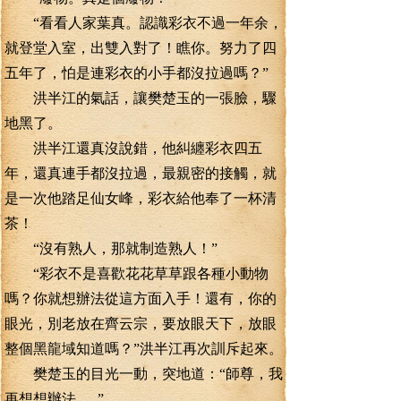
“看看人家葉真。認識彩衣不過一年余，
就登堂入室，出雙入對了！瞧你。努力了四
五年了，怕是連彩衣的小手都沒拉過嗎？”
洪半江的氣話，讓樊楚玉的一張臉，驟
地黑了。
洪半江還真沒說錯，他糾纏彩衣四五
年，還真連手都沒拉過，最親密的接觸，就
是一次他踏足仙女峰，彩衣給他奉了一杯清
茶！
“沒有熟人，那就制造熟人！”
“彩衣不是喜歡花花草草跟各種小動物
嗎？你就想辦法從這方面入手！還有，你的
眼光，別老放在齊云宗，要放眼天下，放眼
整個黑龍域知道嗎？”洪半江再次訓斥起來。
樊楚玉的目光一動，突地道：“師尊，我
再想想辦法......”