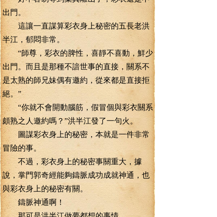
出門。
這讓一直謀算彩衣身上秘密的五長老洪
半江，郁悶非常。
“師尊，彩衣的脾性，喜靜不喜動，鮮少
出門。而且是那種不諳世事的直接，關系不
是太熟的師兄妹偶有邀約，從來都是直接拒
絕。”
“你就不會開動腦筋，假冒個與彩衣關系
頗熟之人邀約嗎？”洪半江發了一句火。
圖謀彩衣身上的秘密，本就是一件非常
冒險的事。
不過，彩衣身上的秘密事關重大，據
說，掌門郭奇經能夠鑄脈成功成就神通，也
與彩衣身上的秘密有關。
鑄脈神通啊！
那可是洪半江做夢都想的事情。