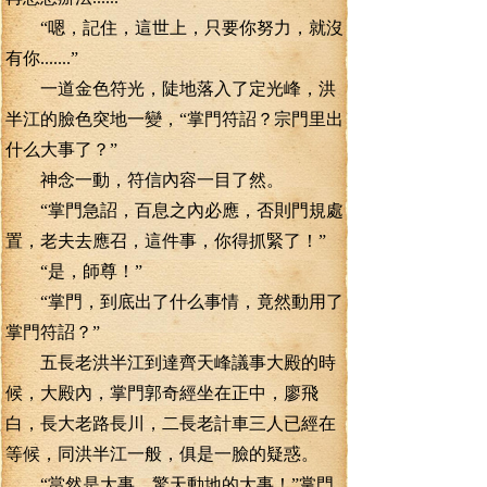
“嗯，記住，這世上，只要你努力，就沒
有你.......”
一道金色符光，陡地落入了定光峰，洪
半江的臉色突地一變，“掌門符詔？宗門里出
什么大事了？”
神念一動，符信內容一目了然。
“掌門急詔，百息之內必應，否則門規處
置，老夫去應召，這件事，你得抓緊了！”
“是，師尊！”
“掌門，到底出了什么事情，竟然動用了
掌門符詔？”
五長老洪半江到達齊天峰議事大殿的時
候，大殿內，掌門郭奇經坐在正中，廖飛
白，長大老路長川，二長老計車三人已經在
等候，同洪半江一般，俱是一臉的疑惑。
“當然是大事，驚天動地的大事！”掌門