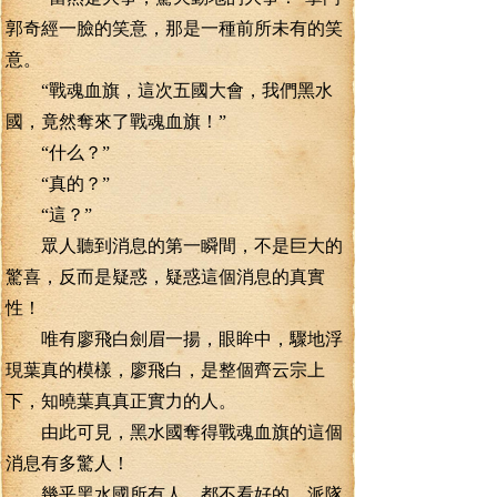
郭奇經一臉的笑意，那是一種前所未有的笑
意。
“戰魂血旗，這次五國大會，我們黑水
國，竟然奪來了戰魂血旗！”
“什么？”
“真的？”
“這？”
眾人聽到消息的第一瞬間，不是巨大的
驚喜，反而是疑惑，疑惑這個消息的真實
性！
唯有廖飛白劍眉一揚，眼眸中，驟地浮
現葉真的模樣，廖飛白，是整個齊云宗上
下，知曉葉真真正實力的人。
由此可見，黑水國奪得戰魂血旗的這個
消息有多驚人！
幾乎黑水國所有人，都不看好的，派隊