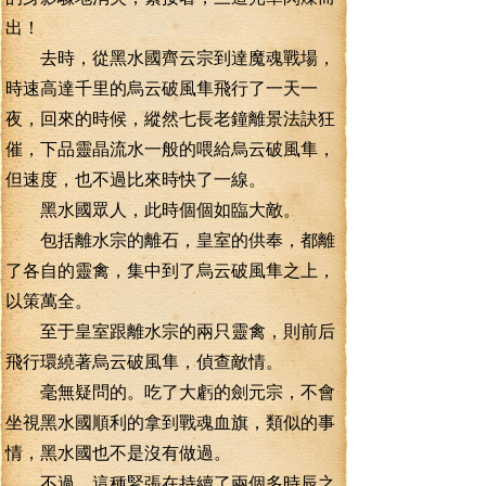
出！
去時，從黑水國齊云宗到達魔魂戰場，
時速高達千里的烏云破風隼飛行了一天一
夜，回來的時候，縱然七長老鐘離景法訣狂
催，下品靈晶流水一般的喂給烏云破風隼，
但速度，也不過比來時快了一線。
黑水國眾人，此時個個如臨大敵。
包括離水宗的離石，皇室的供奉，都離
了各自的靈禽，集中到了烏云破風隼之上，
以策萬全。
至于皇室跟離水宗的兩只靈禽，則前后
飛行環繞著烏云破風隼，偵查敵情。
毫無疑問的。吃了大虧的劍元宗，不會
坐視黑水國順利的拿到戰魂血旗，類似的事
情，黑水國也不是沒有做過。
不過，這種緊張在持續了兩個多時辰之