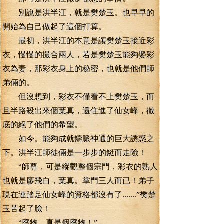
別說是洪半江，就是樊楚玉。也早早的
開始為自己做起了這個打算。
最初，洪半江的本意是讓樊楚玉接近彩
衣，慢慢的撮合兩人，若是樊楚玉能夠娶彩
衣為妻，那彩衣身上的秘密，也就是他們師
弟倆的。
但沒想到，彩衣不僅看不上樊楚玉，而
且半路殺出來個葉真，還住進了仙女峰，徹
底的絕了他們的希望。
如今。能夠成就鑄脈神通的巨大誘惑之
下。洪半江師徒倆是一步步的鋌而走險！
“師尊，可是縱觀整個宗門，彩衣的熟人
也就是廖飛白，葉真。掌門三人而已！弟子
現在連踏足仙女峰的資格都沒有了.......”樊楚
玉苦起了臉！
“廢物。真是個廢物！”