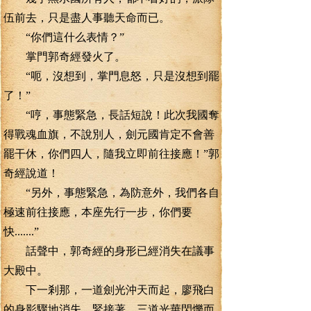
伍前去，只是盡人事聽天命而已。
“你們這什么表情？”
掌門郭奇經發火了。
“呃，沒想到，掌門息怒，只是沒想到罷
了！”
“哼，事態緊急，長話短說！此次我國奪
得戰魂血旗，不說別人，劍元國肯定不會善
罷干休，你們四人，隨我立即前往接應！”郭
奇經說道！
“另外，事態緊急，為防意外，我們各自
極速前往接應，本座先行一步，你們要
快.......”
話聲中，郭奇經的身形已經消失在議事
大殿中。
下一剎那，一道劍光沖天而起，廖飛白
的身影驟地消失，緊接著，三道光華閃爍而