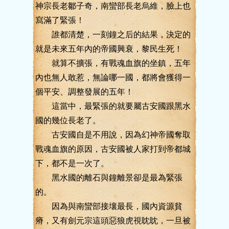
神宗長老鄒子奇，南蠻部長老烏維，臉上也
寫滿了緊張！
誰都清楚，一刻鐘之后的結果，決定的
就是未來五年內的帝國興衰，黎民生死！
就算不擴張，有戰魂血旗的坐鎮，五年
內也無人敢惹，無論哪一國，都將會獲得一
個平安、調整發展的五年！
這當中，最緊張的就要屬古安國跟黑水
國的幾位長老了。
古安國自是不用說，因為幻神帝國奪取
戰魂血旗的原因，古安國被人家打到帝都城
下，都不是一次了。
黑水國的離石與鐘離景卻是最為緊張
的。
因為與南蠻部接壤最長，國內資源貧
瘠，又有劍元宗這頭惡狼虎視眈眈，一旦被