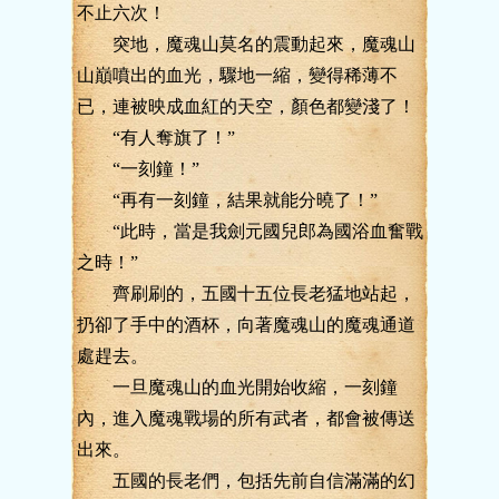
不止六次！
突地，魔魂山莫名的震動起來，魔魂山
山巔噴出的血光，驟地一縮，變得稀薄不
已，連被映成血紅的天空，顏色都變淺了！
“有人奪旗了！”
“一刻鐘！”
“再有一刻鐘，結果就能分曉了！”
“此時，當是我劍元國兒郎為國浴血奮戰
之時！”
齊刷刷的，五國十五位長老猛地站起，
扔卻了手中的酒杯，向著魔魂山的魔魂通道
處趕去。
一旦魔魂山的血光開始收縮，一刻鐘
內，進入魔魂戰場的所有武者，都會被傳送
出來。
五國的長老們，包括先前自信滿滿的幻