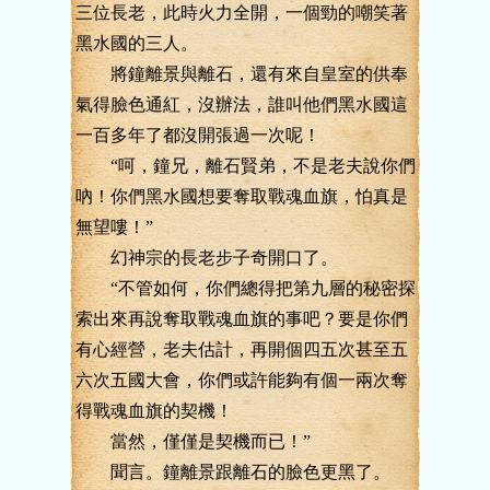
三位長老，此時火力全開，一個勁的嘲笑著
黑水國的三人。
將鐘離景與離石，還有來自皇室的供奉
氣得臉色通紅，沒辦法，誰叫他們黑水國這
一百多年了都沒開張過一次呢！
“呵，鐘兄，離石賢弟，不是老夫說你們
吶！你們黑水國想要奪取戰魂血旗，怕真是
無望嘍！”
幻神宗的長老步子奇開口了。
“不管如何，你們總得把第九層的秘密探
索出來再說奪取戰魂血旗的事吧？要是你們
有心經營，老夫估計，再開個四五次甚至五
六次五國大會，你們或許能夠有個一兩次奪
得戰魂血旗的契機！
當然，僅僅是契機而已！”
聞言。鐘離景跟離石的臉色更黑了。