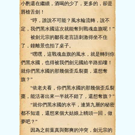
小酌還在繼續，酒喝的少了，更多的，卻是
唇槍舌劍！
“哼，誰說不可能？風水輪流轉，說不
定，我們黑水國這次就能奪到戰魂血旗呢！”
被劍元宗的鄒長老言語刺激得坐不住
了，鐘離景也拍了桌子。
“嘿嘿，這戰魂血旗的風水，就是轉到你
們黑水國，也得被我們劍元國給半路掐嘍！
就你們黑水國的那幾個歪瓜裂棗，還想奪
旗？”
“依老夫看，你們黑水國的那幾個歪瓜裂
棗，能活著出來一半就不錯了，還想奪旗？”
“就你們黑水國的水平，連第九層的秘密
都不知道，還想來個大姑娘上轎頭一回，做
夢吧？”
因為之前葉真與鄭爽的沖突，劍元宗的