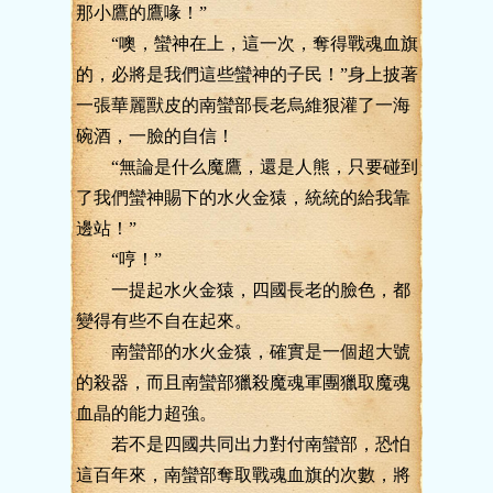
那小鷹的鷹喙！”
“噢，蠻神在上，這一次，奪得戰魂血旗
的，必將是我們這些蠻神的子民！”身上披著
一張華麗獸皮的南蠻部長老烏維狠灌了一海
碗酒，一臉的自信！
“無論是什么魔鷹，還是人熊，只要碰到
了我們蠻神賜下的水火金猿，統統的給我靠
邊站！”
“哼！”
一提起水火金猿，四國長老的臉色，都
變得有些不自在起來。
南蠻部的水火金猿，確實是一個超大號
的殺器，而且南蠻部獵殺魔魂軍團獵取魔魂
血晶的能力超強。
若不是四國共同出力對付南蠻部，恐怕
這百年來，南蠻部奪取戰魂血旗的次數，將