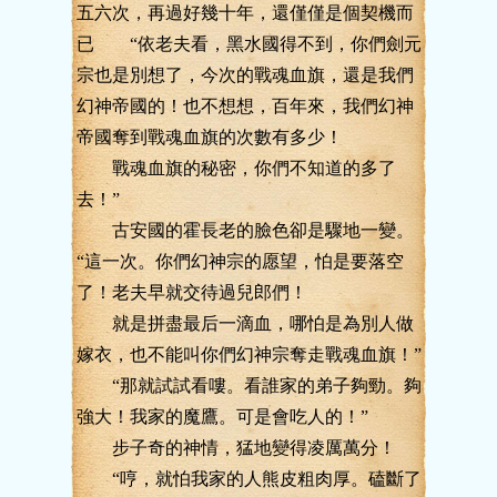
五六次，再過好幾十年，還僅僅是個契機而
已 “依老夫看，黑水國得不到，你們劍元
宗也是別想了，今次的戰魂血旗，還是我們
幻神帝國的！也不想想，百年來，我們幻神
帝國奪到戰魂血旗的次數有多少！
戰魂血旗的秘密，你們不知道的多了
去！”
古安國的霍長老的臉色卻是驟地一變。
“這一次。你們幻神宗的愿望，怕是要落空
了！老夫早就交待過兒郎們！
就是拼盡最后一滴血，哪怕是為別人做
嫁衣，也不能叫你們幻神宗奪走戰魂血旗！”
“那就試試看嘍。看誰家的弟子夠勁。夠
強大！我家的魔鷹。可是會吃人的！”
步子奇的神情，猛地變得凌厲萬分！
“哼，就怕我家的人熊皮粗肉厚。磕斷了