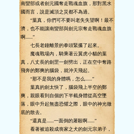
南蠻部或者劍元國奪走戰魂血旗，那對黑水
國而言，說是滅頂之災都不為過。
“葉真，你們可不要叫老失失望啊！最不
濟，也不能讓南蠻部與劍元宗奪走戰魂血旗
啊......”
七長老鐘離景的拳頭緊攥了起來。
魔魂戰場內，騎乘著云翼虎小貓的葉
真，八丈長的劍罡一劍劈出，正在空中奪路
飛奔的鄭爽的腦袋，就沖天飛起。
“那不是我的身體嗎，怎么......”
葉真的劍太快了，腦袋飛上半空的鄭
爽，親眼看到自個的下半截身體從高空墜
落，眼中升起無盡恐懼之際，眼中的神光徹
底的散去。
“還真是......一面倒的屠殺啊......”
看著被追殺成喪家之犬的劍元宗弟子，