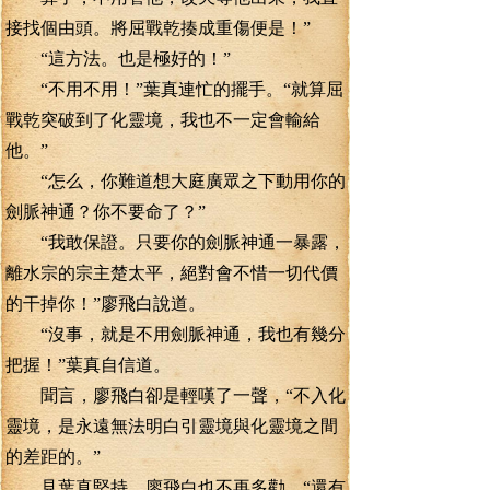
接找個由頭。將屈戰乾揍成重傷便是！”
“這方法。也是極好的！”
“不用不用！”葉真連忙的擺手。“就算屈
戰乾突破到了化靈境，我也不一定會輸給
他。”
“怎么，你難道想大庭廣眾之下動用你的
劍脈神通？你不要命了？”
“我敢保證。只要你的劍脈神通一暴露，
離水宗的宗主楚太平，絕對會不惜一切代價
的干掉你！”廖飛白說道。
“沒事，就是不用劍脈神通，我也有幾分
把握！”葉真自信道。
聞言，廖飛白卻是輕嘆了一聲，“不入化
靈境，是永遠無法明白引靈境與化靈境之間
的差距的。”
見葉真堅持，廖飛白也不再多勸，“還有