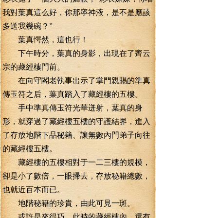
我對葉真這么好，你那寧神液，是不是應該
多送我幾碗？”
葉真愕然，這也行！
下午時分，葉真的身影，出現在了齊云
宗的藏經樓門前。
在向守閣老執事出示了掌門親賜的準真
傳玉符之后，葉真踏入了藏經樓的五樓。
手中準真傳玉符光華迸射，葉真的身
形，就穿過了藏經樓五樓的守護結界，進入
了存放地階下品秘籍、讓無數內門弟子向往
的藏經樓五樓。
藏經樓的五樓相對于一二三樓的規模，
卻是小了數倍，一眼掃去，存放秘籍總數，
也就近百本而已。
地階秘籍的珍貴，由此可見一斑。
或許是來得巧，此時的藏經樓內，還有