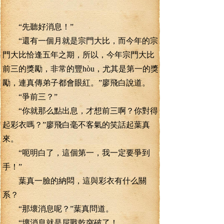
“先聽好消息！”
“還有一個月就是宗門大比，而今年的宗
門大比恰逢五年之期，所以，今年宗門大比
前三的獎勵，非常的豐hòu，尤其是第一的獎
勵，連真傳弟子都會眼紅。”廖飛白說道。
“爭前三？”
“你就那么點出息，才想前三啊？你對得
起彩衣嗎？”廖飛白毫不客氣的笑話起葉真
來。
“呃明白了，這個第一，我一定要爭到
手！”
葉真一臉的納悶，這與彩衣有什么關
系？
“那壞消息呢？”葉真問道。
“壞消息就是屈戰乾突破了！