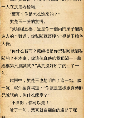
一人在挑選著秘籍。
“葉真？你是怎么進來的？”
樊楚玉一臉的驚愕。
“藏經樓五樓，豈是你一個內門弟子能夠
進入的？難道，你私闖藏經樓？”樊楚玉臉色
大變。
“你什么智商？藏經樓是你想私闖就能私
闖的？有本事，你這個真傳給我私闖一下藏
經樓第六層試試？”葉真沒好所了的回了一
句。
錯愕中，樊楚玉也想明白了這一點。臉
一沉，就沖葉真喝道：“你就是這樣跟真傳師
兄說話的，你什么態度？”
“不喜歡，你可以走！”
嗆了一句，葉真就自顧自的選起了秘
籍。