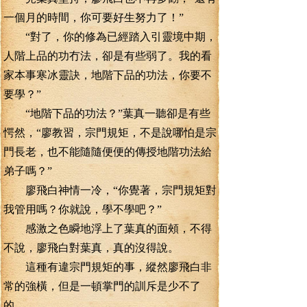
一個月的時間，你可要好生努力了！”
“對了，你的修為已經踏入引靈境中期，
人階上品的功冇法，卻是有些弱了。我的看
家本事寒冰靈訣，地階下品的功法，你要不
要學？”
“地階下品的功法？”葉真一聽卻是有些
愕然，“廖教習，宗門規矩，不是說哪怕是宗
門長老，也不能隨隨便便的傳授地階功法給
弟子嗎？”
廖飛白神情一冷，“你覺著，宗門規矩對
我管用嗎？你就說，學不學吧？”
感激之色瞬地浮上了葉真的面頰，不得
不說，廖飛白對葉真，真的沒得說。
這種有違宗門規矩的事，縱然廖飛白非
常的強橫，但是一頓掌門的訓斥是少不了
的。