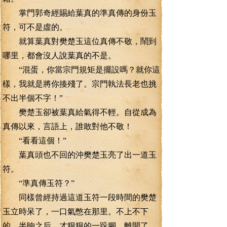
掌門郭奇經賜給葉真的準真傳的身份玉
符，可不是虛的。
就算葉真對樊楚玉這位真傳不敬，鬧到
哪里，都會沒人說葉真的不是。
“混蛋，你當宗門規矩是擺設嗎？就你這
樣，我就是將你揍殘了。宗門執法長老也挑
不出半個不字！”
樊楚玉卻被葉真給氣得不輕。自從成為
真傳以來，言語上，誰敢對他不敬！
“看看這個！”
葉真頭也不回的沖樊楚玉亮了出一道玉
符。
“準真傳玉符？”
同樣曾經持過這道玉符一段時間的樊楚
玉立時呆了，一口氣憋在那里。不上不下
的。半晌之后。才狠狠的一跺腳，離開了。