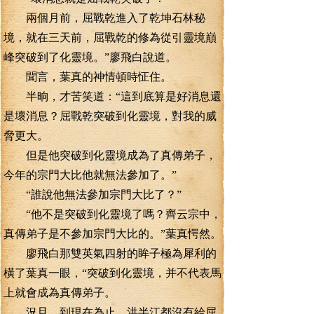
兩個月前，屈戰乾進入了乾坤石林秘
境，就在三天前，屈戰乾的修為從引靈境巔
峰突破到了化靈境。”廖飛白說道。
聞言，葉真的神情頓時怔住。
半晌，才苦笑道：“這到底算是好消息還
是壞消息？屈戰乾突破到化靈境，對我的威
脅更大。
但是他突破到化靈境成為了真傳弟子，
今年的宗門大比他就無法參加了。”
“誰說他無法參加宗門大比了？”
“他不是突破到化靈境了嗎？齊云宗中，
真傳弟子是不參加宗門大比的。”葉真愕然。
廖飛白那雙英氣四射的眸子極為犀利的
橫了葉真一眼，“突破到化靈境，并不代表馬
上就會成為真傳弟子。
況且，到現在為止，洪半江都沒有給屈