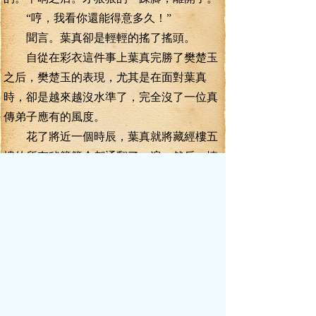
“哼，我看你還能得意多久！”
聞言。葉真卻是輕輕的搖了搖頭。
自從在彩衣這件事上葉真完勝了樊楚玉
之后，樊楚玉的表現，尤其是在面對葉真
時，卻是越來越沒水準了，完全沒了一位真
傳弟子應有的風度。
花了將近一個時辰，葉真就將藏經樓五
樓的所有秘籍簡介都通翻了一遍，然后，慎
重考慮起來。
早上葉真對廖飛白所講的話，可不是一
時有感而言，而是這些天深思熟慮之后總結
出來的。
就算今天早上廖飛白不來，葉真也是要
來藏經樓選擇適合自己的秘籍修煉的。
廖飛白要傳給葉真的寒冰靈訣，藏經樓
五樓中也有，標價十一萬點宗門貢獻。但是