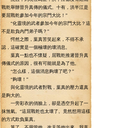
戰乾舉辦晉升真傳的儀式。十有，洪半江是
要屈戰乾參加今年的宗門大比！”
“化靈境的武者參加今年的宗門大比？這
不是欺負內門弟子嗎？”
愕然之際，葉真苦笑起來，不得不承
認，這確實是一個極壞的壞消息。
葉真一點也不懷疑，屈戰乾推遲晉升真
傳儀式的原因，很有可能就是為了他。
“怎么樣，這個消息夠壞了吧？”
“夠壞！”
與化靈境的武者對戰，葉真的壓力還真
是夠大的。
一旁彩衣的俏臉上，卻是憑空升起了一
抹煞氣。“這屈戰乾也太壞了。竟然想用這樣
的方式欺負葉真。
算了，不用管他，改天等他出來，我直