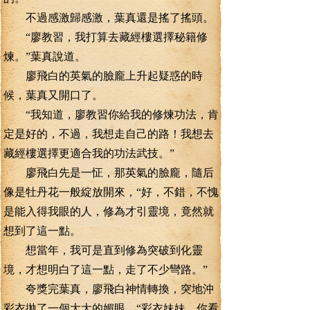
不過感激歸感激，葉真還是搖了搖頭。
“廖教習，我打算去藏經樓選擇秘籍修
煉。”葉真說道。
廖飛白的英氣的臉龐上升起疑惑的時
候，葉真又開口了。
“我知道，廖教習你給我的修煉功法，肯
定是好的，不過，我想走自己的路！我想去
藏經樓選擇更適合我的功法武技。”
廖飛白先是一怔，那英氣的臉龐，隨后
像是牡丹花一般綻放開來，“好，不錯，不愧
是能入得我眼的人，修為才引靈境，竟然就
想到了這一點。
想當年，我可是直到修為突破到化靈
境，才想明白了這一點，走了不少彎路。”
夸獎完葉真，廖飛白神情轉換，突地沖
彩衣拋了一個大大的媚眼，“彩衣妹妹，你看