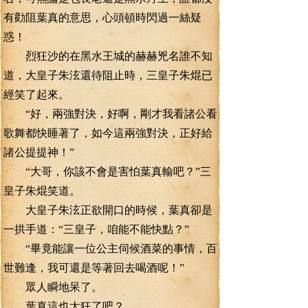
有勸阻葉真的意思，心頭頓時閃過一絲疑
惑！
烈狂沙的在黑水王城的赫赫兇名誰不知
道，大皇子朱泫還待阻止時，三皇子朱焜已
經笑了起來。
“好，兩強對決，好啊，剛才我看諸公看
歌舞都快睡著了，如今這兩強對決，正好給
諸公提提神！”
“大哥，你該不會是害怕葉真輸吧？”三
皇子朱焜笑道。
大皇子朱泫正欲開口的時候，葉真卻是
一拱手道：“三皇子，咱能不能快點？”
“畢竟能讓一位公主伺候酒菜的事情，百
世難逢，我可還是等著回去喝酒呢！”
眾人瞬地呆了。
葉真這也太狂了吧？