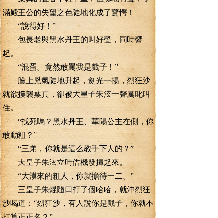
滿殿王公的失望之色陡地化成了驚愕！
“說得好！”
包長老與黑水丹王的叫好聲，同時響
起。
“混蛋。竟然敢罵我是戲子！”
臉上兇氣陡地升起，劍光一揚，烈狂沙
就欲撲襲葉真，卻被大皇子朱泫一聲厲叱叫
住。
“找死嗎？黑水丹王、華陽公主在側，你
敢動粗？”
“三弟，你就是這么教手下人的？”
大皇子朱泫立時借機發揮起來。
“大漠來的粗人，你就擔待一二。”
三皇子朱焜隨口打了個哈哈，就沖烈狂
沙喝道：“烈狂沙，有人說你是戲子，你就不
打算正正名？”