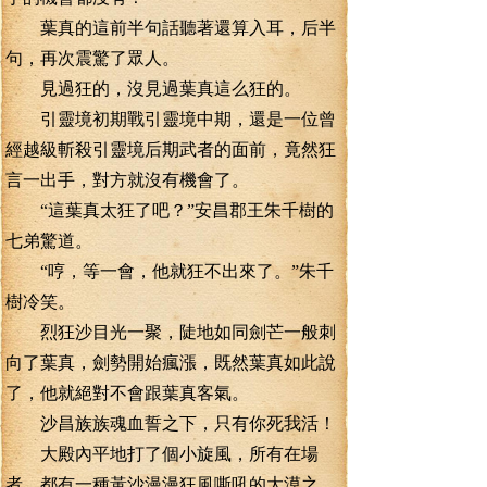
葉真的這前半句話聽著還算入耳，后半
句，再次震驚了眾人。
見過狂的，沒見過葉真這么狂的。
引靈境初期戰引靈境中期，還是一位曾
經越級斬殺引靈境后期武者的面前，竟然狂
言一出手，對方就沒有機會了。
“這葉真太狂了吧？”安昌郡王朱千樹的
七弟驚道。
“哼，等一會，他就狂不出來了。”朱千
樹冷笑。
烈狂沙目光一聚，陡地如同劍芒一般刺
向了葉真，劍勢開始瘋漲，既然葉真如此說
了，他就絕對不會跟葉真客氣。
沙昌族族魂血誓之下，只有你死我活！
大殿內平地打了個小旋風，所有在場
者，都有一種黃沙漫漫狂風嘶吼的大漠之