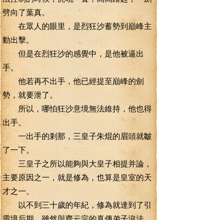
劈向了葉真。
在眾人的眼里，是烈狂沙蓄勢到巔峰主
動出擊。
但是在烈狂沙的感覺中，是他被逼出
手。
他若再不出手，他已經提至巔峰的劍
勢，就要泄了。
所以，哪怕狂沙意境無法維持，他也得
出手。
一出手的剎那，三皇子朱焜的眉頭就皺
了一下。
三皇子之所以能夠與大皇子相提并論，
主要原因之一，就是修為，也算是皇室的天
才之一。
以不到三十歲的年紀，修為就達到了引
靈境后期，雖然與齊云宗的真傳弟子沒法