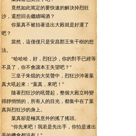
竟然如此篤定的要快速的解決掉烈狂
沙，還想回去繼續喝酒？
你葉真不被抬著送出大殿就是好運了
吧？
當然，這僅僅只是安昌郡王朱千樹的想
法。
“哈哈哈，好，烈狂沙，你的對手已經等
不及了，你不會讓本王失望吧？”
三皇子朱焜的大笑聲中，烈狂沙沖著葉
真大吼起來：“葉真，來吧！”
隨著烈狂沙的吼聲起，整個大殿立時變
得靜悄悄的，所有人的目光，都集中在了葉
真與烈狂沙的身上。
葉真卻是極其意外的搖了搖頭。
“你先來吧！我若是先出手，你怕是連出
手的機會都沒有！”