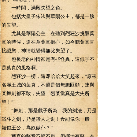
一時間，滿殿失望之色。
包括大皇子朱泫與華陽公主，都是一臉
的失望。
尤其是華陽公主，在聽到烈狂沙挑釁葉
真的時候，還在為葉真擔心，如今聽葉真直
接認慫，神情就變得無比失望了。
包長老的神情卻是有些怪異，這似乎不
是葉真的風格啊。
烈狂沙一楞，隨即哈哈大笑起來，“原來
名滿王城的葉真，不過是個無膽匪類，連與
某舞劍都不敢，失望，烈某當真是大失所
望！”
“舞劍，那是戲子所為，我的劍法，乃是
戰斗之劍，乃是殺人之劍！豈能像你一般，
媚俗王公，為奴做仆？”
葉真的聲音不輕不重，但擲地有聲，令