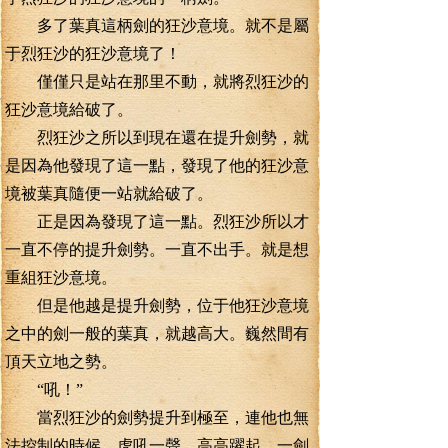
多了葉真這柄劍的狂沙意境。就不是屬
于烈狂沙的狂沙意境了！
僅僅只是站在那里不動，就將烈狂沙的
狂沙意境給破了。
烈狂沙之所以到現在還在提升劍勢，就
是因為他發現了這一點，發現了他的狂沙意
境被葉真隨便一站就給破了。
正是因為發現了這一點。烈狂沙所以才
一直不停的提升劍勢。一直不出手。就是想
重組狂沙意境。
但是他越是提升劍勢，位于他狂沙意境
之中的劍一般的葉真，就越高大。巍然間有
頂天立地之勢。
“吼！”
當烈狂沙的劍勢提升到極至，連他也無
法控制的時候，虎吼一聲，高高躍起，一劍