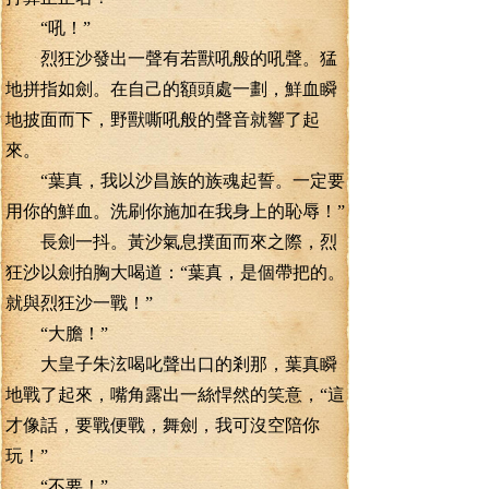
“吼！”
烈狂沙發出一聲有若獸吼般的吼聲。猛
地拼指如劍。在自己的額頭處一劃，鮮血瞬
地披面而下，野獸嘶吼般的聲音就響了起
來。
“葉真，我以沙昌族的族魂起誓。一定要
用你的鮮血。洗刷你施加在我身上的恥辱！”
長劍一抖。黃沙氣息撲面而來之際，烈
狂沙以劍拍胸大喝道：“葉真，是個帶把的。
就與烈狂沙一戰！”
“大膽！”
大皇子朱泫喝叱聲出口的剎那，葉真瞬
地戰了起來，嘴角露出一絲悍然的笑意，“這
才像話，要戰便戰，舞劍，我可沒空陪你
玩！”
“不要！”