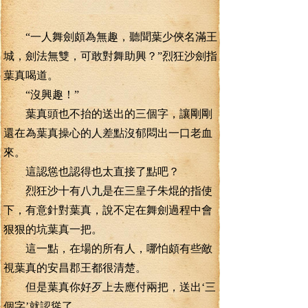
“一人舞劍頗為無趣，聽聞葉少俠名滿王
城，劍法無雙，可敢對舞助興？”烈狂沙劍指
葉真喝道。
“沒興趣！”
葉真頭也不抬的送出的三個字，讓剛剛
還在為葉真操心的人差點沒郁悶出一口老血
來。
這認慫也認得也太直接了點吧？
烈狂沙十有八九是在三皇子朱焜的指使
下，有意針對葉真，說不定在舞劍過程中會
狠狠的坑葉真一把。
這一點，在場的所有人，哪怕頗有些敵
視葉真的安昌郡王都很清楚。
但是葉真你好歹上去應付兩把，送出‘三
個字’就認慫了。