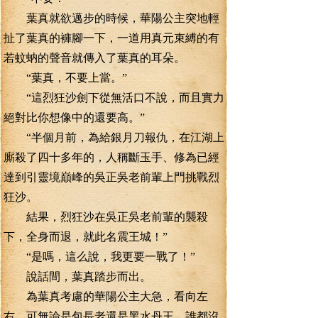
葉真就欲邁步的時候，華陽公主突地輕
扯了葉真的褲腳一下，一道用真元束縛的有
若蚊蚋的聲音就傳入了葉真的耳朵。
“葉真，不要上當。”
“這烈狂沙劍下從無活口不說，而且實力
絕對比你想像中的還要高。”
“半個月前，為給銀月刀報仇，在江湖上
廝殺了四十多年的，人稱斷玉手、修為已經
達到引靈境巔峰的吳正吳老前輩上門挑戰烈
狂沙。
結果，烈狂沙在吳正吳老前輩的襲殺
下，全身而退，就此名震王城！”
“是嗎，這么說，我更要一戰了！”
說話間，葉真踏步而出。
為葉真考慮的華陽公主大急，看向左
右，可無論是包長老還是黑水丹王，誰都沒