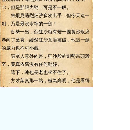
比，但是那眼力勁，可是不一般。
朱焜見過烈狂沙多次出手，但今天這一
劍，乃是最沒水準的一劍！
劍勢一出，烈狂沙就有若一團黃沙般席
卷向了葉真，縱然狂沙意境被破，他這一劍
的威力也不可小覷。
讓眾人意外的是，狂沙般的劍勢當頭殺
至，葉真依舊沒有任何動靜。
這下，連包長老也坐不住了。
方才葉真那一站，極為高明，他是看得
出的。
但是現在，他覺得葉真除了挨揍之外，
似乎再沒有任何高明之處。
突地，葉真夾雜著點點靈力的護體罡氣
驟地噴薄而出，讓包長老的眼睛再次一瞪，
似乎葉真真的是要挨打！