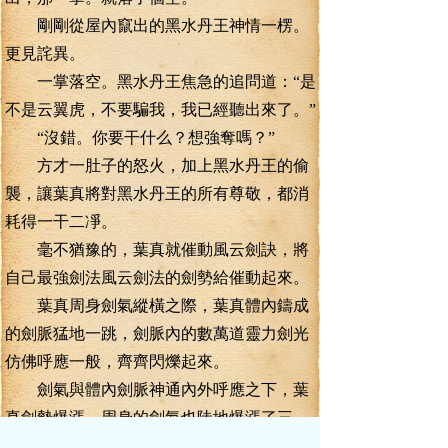
剛剛從屋內竄出的黑水丹王神情一楞。
更見詫異。
一掌落空。黑水丹王焦急的追問道：“是
不是云翼虎，不要騙我，我已經聽出來了。”
“沒錯。你要干什么？想強奪嗎？”
方才一肚子的怒火，加上黑水丹王的偷
襲，讓葉真將對黑水丹王的所有尊敬，都消
耗得一干二凈。
毫不猶豫的，葉真就催動風云劍訣，將
自己最強劍法風云劍法的劍勢給催動起來。
葉真周身劍氣縱橫之際，葉真體內鑄成
的劍脈猛地一跳，劍脈內的數萬道靈力劍光
仿佛呼應一般，齊齊閃爍起來。
劍氣與體內劍脈神通內外呼應之下，葉
真劍勢爆漲，周身的劍氣也陡地爆漲了三
尺。