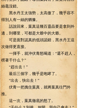
絲毫沒錯。
黑水丹王太強勢，太高傲了，幾乎容不
得別人有一絲的猶豫。
話說回來，葉真這幾百靈晶要是拿到外
邊，到哪里，可都是大爺中的大爺。
可是面對認真的低頭認錯，黑水丹王這
次做得更直接。
一揮手，就沖伏青怒喝道：“還不趕人，
楞著干什么？”
“趕出去！”
最后三個字，幾乎是咆哮了。
“出去，快出去！”
伏青一把拽住葉真，就將葉真往門外
推。
這一次，葉真徹底的怒了。
“干什么？別推。放開，我自己會走！”