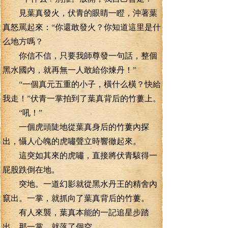
見葉真發火，伏青的眼睛一瞪，沖著葉
真怒罵起來：“你還敢發火？你知道這里是什
么地方嗎？
你信不信，只要我師尊發一句話，整個
黑水國內，就再無一人敢給你煉丹！”
“一個真元五重的小子，橫什么橫？快給
我走！”伏青一掌拍到了葉真背后的竹蔞上。
“吼！”
一個虎頭陡地從葉真身后的竹蔞內探
出，懾人心魄的虎嘯聲立時響徹起來。
這突如其來的虎嘯，直接將伏青駭得一
屁股跌倒在地。
突地。一道幻影就從黑水丹王的精舍內
竄出。一掌，就抓向了葉真背后的竹蔞。
有人來襲，葉真本能的一記追星步踏
出，那一掌。就落了個空。