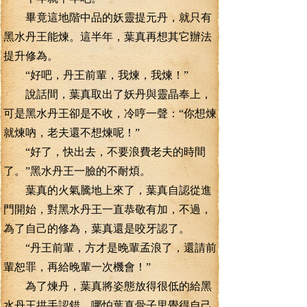
畢竟這地階中品的妖靈提元丹，就只有
黑水丹王能煉。這半年，葉真再想其它辦法
提升修為。
“好吧，丹王前輩，我煉，我煉！”
說話間，葉真取出了妖丹與靈晶奉上，
可是黑水丹王卻是不收，冷哼一聲：“你想煉
就煉吶，老夫還不想煉呢！”
“好了，快出去，不要浪費老夫的時間
了。”黑水丹王一臉的不耐煩。
葉真的火氣騰地上來了，葉真自認從進
門開始，對黑水丹王一直恭敬有加，不過，
為了自己的修為，葉真還是咬牙認了。
“丹王前輩，方才是晚輩孟浪了，還請前
輩恕罪，再給晚輩一次機會！”
為了煉丹，葉真將姿態放得很低的給黑
水丹王拱手認錯，哪怕葉真骨子里覺得自己