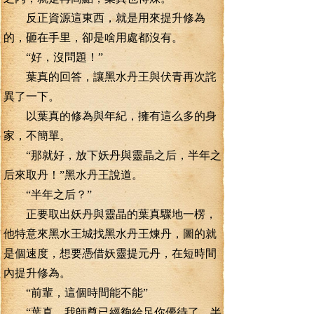
反正資源這東西，就是用來提升修為
的，砸在手里，卻是啥用處都沒有。
“好，沒問題！”
葉真的回答，讓黑水丹王與伏青再次詫
異了一下。
以葉真的修為與年紀，擁有這么多的身
家，不簡單。
“那就好，放下妖丹與靈晶之后，半年之
后來取丹！”黑水丹王說道。
“半年之后？”
正要取出妖丹與靈晶的葉真驟地一楞，
他特意來黑水王城找黑水丹王煉丹，圖的就
是個速度，想要憑借妖靈提元丹，在短時間
內提升修為。
“前輩，這個時間能不能”
“葉真，我師尊已經夠給足你優待了，半