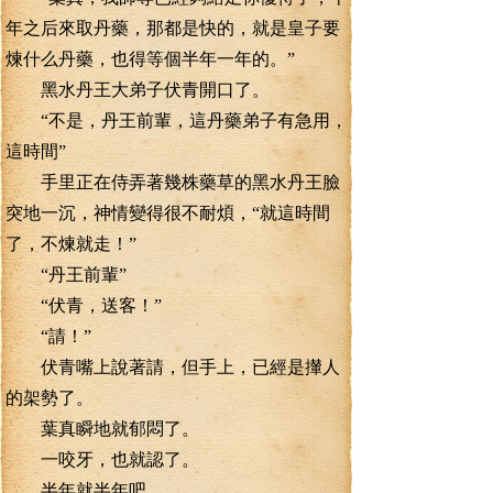
年之后來取丹藥，那都是快的，就是皇子要
煉什么丹藥，也得等個半年一年的。”
黑水丹王大弟子伏青開口了。
“不是，丹王前輩，這丹藥弟子有急用，
這時間”
手里正在侍弄著幾株藥草的黑水丹王臉
突地一沉，神情變得很不耐煩，“就這時間
了，不煉就走！”
“丹王前輩”
“伏青，送客！”
“請！”
伏青嘴上說著請，但手上，已經是攆人
的架勢了。
葉真瞬地就郁悶了。
一咬牙，也就認了。
半年就半年吧。