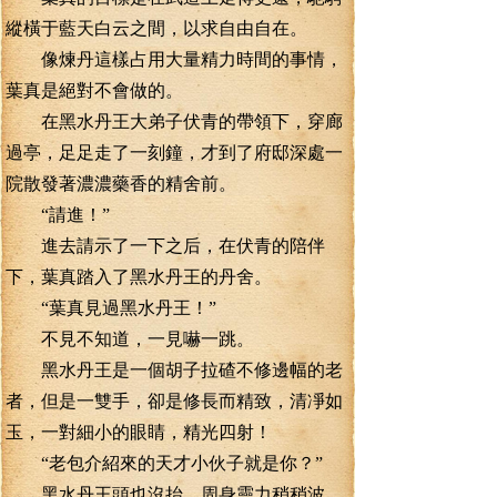
縱橫于藍天白云之間，以求自由自在。
像煉丹這樣占用大量精力時間的事情，
葉真是絕對不會做的。
在黑水丹王大弟子伏青的帶領下，穿廊
過亭，足足走了一刻鐘，才到了府邸深處一
院散發著濃濃藥香的精舍前。
“請進！”
進去請示了一下之后，在伏青的陪伴
下，葉真踏入了黑水丹王的丹舍。
“葉真見過黑水丹王！”
不見不知道，一見嚇一跳。
黑水丹王是一個胡子拉碴不修邊幅的老
者，但是一雙手，卻是修長而精致，清凈如
玉，一對細小的眼睛，精光四射！
“老包介紹來的天才小伙子就是你？”
黑水丹王頭也沒抬，周身靈力稍稍波