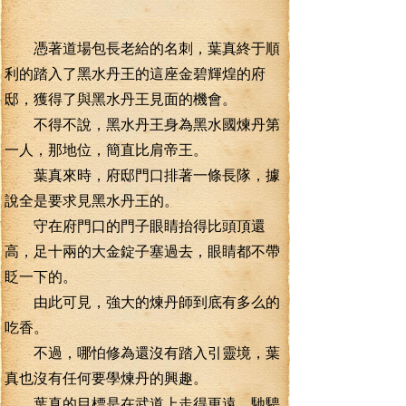
憑著道場包長老給的名刺，葉真終于順
利的踏入了黑水丹王的這座金碧輝煌的府
邸，獲得了與黑水丹王見面的機會。
不得不說，黑水丹王身為黑水國煉丹第
一人，那地位，簡直比肩帝王。
葉真來時，府邸門口排著一條長隊，據
說全是要求見黑水丹王的。
守在府門口的門子眼睛抬得比頭頂還
高，足十兩的大金錠子塞過去，眼睛都不帶
眨一下的。
由此可見，強大的煉丹師到底有多么的
吃香。
不過，哪怕修為還沒有踏入引靈境，葉
真也沒有任何要學煉丹的興趣。
葉真的目標是在武道上走得更遠，馳騁