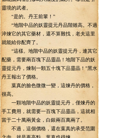
靈境的武者。
“是的。丹王前輩！”
“地階中品的妖靈提元丹品階雖高。不過
淬煉它的其它藥材，還不算難找，老夫這里
就能給你配齊了。
“這樣。地階中品的妖靈提元丹，連其它
配藥，需要兩百塊下品靈晶！地階下品的妖
靈提元丹，煉制一顆五十塊下品靈晶！”黑水
丹王報出了價格。
葉真的臉色微微一變，這煉丹的價格，
很高。
一顆地階中品的妖靈提元丹，僅煉丹的
手工費用，就需要一百塊下品靈晶，這就相
當于二十萬兩黃金，白銀兩百萬兩了。
不過，這個價格，還在葉真的承受范圍
之內，就是再高點，葉真也得煉。