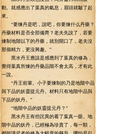
動。就感應出了葉真的氣息，眉頭就皺了起
來。
“要煉丹是吧，說吧，你要煉什么丹藥？
丹藥材料是否全部備齊？老夫先說了，若要
煉制地階以下的丹藥，就別開口了，老夫沒
那個精力，更沒興趣。”
黑水丹王應該是感應到了葉真的修為，
覺得葉真所煉的丹藥品階不會太高，才有此
一說。
“丹王前輩。小子要煉制的乃是地階中品
與下品的妖靈提元丹。材料只有地階中品與
下品的妖丹。”
“地階中品的妖靈提元丹？”
黑水丹王有些詫異的看了葉真一眼。地
階中品的妖丹，已經極為珍貴了，每一顆，
都能讓武者的修為大幅度的飆升。哪怕是引