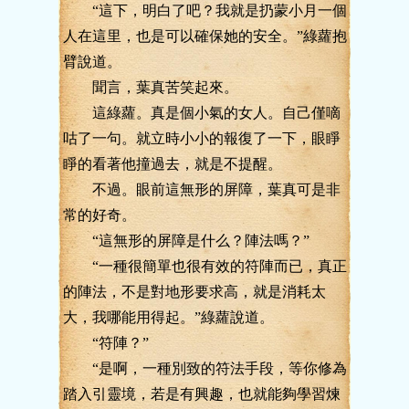
“這下，明白了吧？我就是扔蒙小月一個
人在這里，也是可以確保她的安全。”綠蘿抱
臂說道。
聞言，葉真苦笑起來。
這綠蘿。真是個小氣的女人。自己僅嘀
咕了一句。就立時小小的報復了一下，眼睜
睜的看著他撞過去，就是不提醒。
不過。眼前這無形的屏障，葉真可是非
常的好奇。
“這無形的屏障是什么？陣法嗎？”
“一種很簡單也很有效的符陣而已，真正
的陣法，不是對地形要求高，就是消耗太
大，我哪能用得起。”綠蘿說道。
“符陣？”
“是啊，一種別致的符法手段，等你修為
踏入引靈境，若是有興趣，也就能夠學習煉