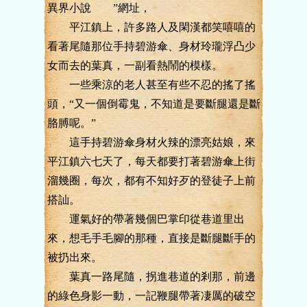
異界小說 ”網址，
平江鎮上，許多路人及閑漢都笑嘻嘻的
看著尾隨那位手持碧游傘、身材玲瓏浮凸少
女而去的葉真，一副看熱鬧的模樣。
一些乘涼的老人甚至有些不忍的搖了搖
頭，“又一個倒霉鬼，不知道是要斷腿還是斷
胳膊呢。”
這手持碧游傘身材火辣的漂亮姑娘，來
平江鎮六七天了，每天都要打著碧游傘上街
溜幾圈，每次，都有不知好歹的登徒子上前
搭訕。
運氣好的帶著幾個巴掌印從巷道里出
來，想毛手毛腳的那種，直接是斷腿斷手的
被扔出來。
葉真一路尾隨，拐進巷道的剎那，前邊
的綠色身影一動，一記鞭腿帶著凄厲的破空