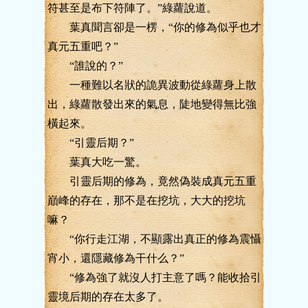
符甚至是布下符陣了。”綠蘿說道。
葉真聞言卻是一楞，“你的修為似乎也才
真元五重吧？”
“誰說的？”
一種難以名狀的詭異波動從綠蘿身上散
出，綠蘿散發出來的氣息，陡地變得無比強
橫起來。
“引靈后期？”
葉真大吃一驚。
引靈后期的修為，竟然偽裝成真元五重
巔峰的存在，那不是在挖坑，大大的挖坑
嘛？
“你行走江湖，不顯露出真正的修為震懾
宵小，還隱藏修為干什么？”
“修為強了就沒人打主意了嗎？能收拾引
靈境后期的存在太多了。