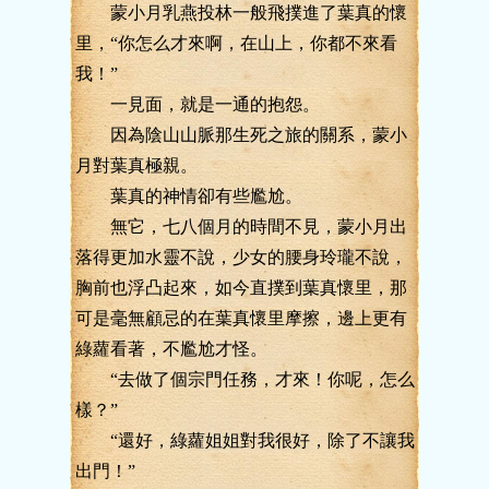
蒙小月乳燕投林一般飛撲進了葉真的懷
里，“你怎么才來啊，在山上，你都不來看
我！”
一見面，就是一通的抱怨。
因為陰山山脈那生死之旅的關系，蒙小
月對葉真極親。
葉真的神情卻有些尷尬。
無它，七八個月的時間不見，蒙小月出
落得更加水靈不說，少女的腰身玲瓏不說，
胸前也浮凸起來，如今直撲到葉真懷里，那
可是毫無顧忌的在葉真懷里摩擦，邊上更有
綠蘿看著，不尷尬才怪。
“去做了個宗門任務，才來！你呢，怎么
樣？”
“還好，綠蘿姐姐對我很好，除了不讓我
出門！”