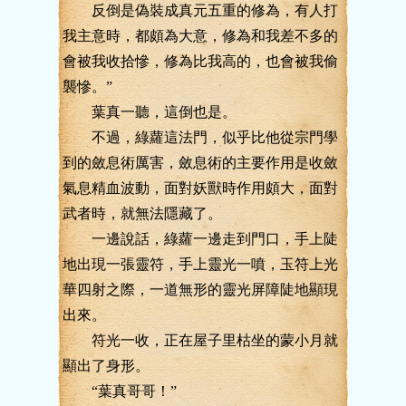
反倒是偽裝成真元五重的修為，有人打
我主意時，都頗為大意，修為和我差不多的
會被我收拾慘，修為比我高的，也會被我偷
襲慘。”
葉真一聽，這倒也是。
不過，綠蘿這法門，似乎比他從宗門學
到的斂息術厲害，斂息術的主要作用是收斂
氣息精血波動，面對妖獸時作用頗大，面對
武者時，就無法隱藏了。
一邊說話，綠蘿一邊走到門口，手上陡
地出現一張靈符，手上靈光一噴，玉符上光
華四射之際，一道無形的靈光屏障陡地顯現
出來。
符光一收，正在屋子里枯坐的蒙小月就
顯出了身形。
“葉真哥哥！”