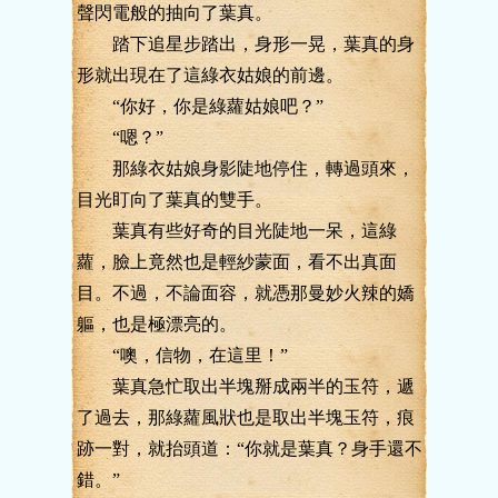
聲閃電般的抽向了葉真。
踏下追星步踏出，身形一晃，葉真的身
形就出現在了這綠衣姑娘的前邊。
“你好，你是綠蘿姑娘吧？”
“嗯？”
那綠衣姑娘身影陡地停住，轉過頭來，
目光盯向了葉真的雙手。
葉真有些好奇的目光陡地一呆，這綠
蘿，臉上竟然也是輕紗蒙面，看不出真面
目。不過，不論面容，就憑那曼妙火辣的嬌
軀，也是極漂亮的。
“噢，信物，在這里！”
葉真急忙取出半塊掰成兩半的玉符，遞
了過去，那綠蘿風狀也是取出半塊玉符，痕
跡一對，就抬頭道：“你就是葉真？身手還不
錯。”