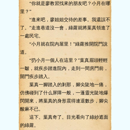
“你就是廖教習找來的朋友吧？小月在哪
里？”
“進來吧，廖姐姐交待的差事。我還誤不
了。”走進巷道沒一會，綠蘿就將葉真領進了
一處民宅。
“小月就在院內屋里！”綠蘿推開院門說
道。
“扔小月一個人在這里？”葉真眉頭輕輕
一皺，就疾步踏進院內，走到一間房門前，
開門疾步踏入。
葉真一腳踏入的剎那，腳尖陡地一痛，
仿佛碰到了什么屏障一般，一蓬靈光陡地爆
閃開來，將葉真的身形震得連退數步，腳尖
酸麻不已。
這下。葉真奇了。目光看向了綠紗遮面
的綠蘿。