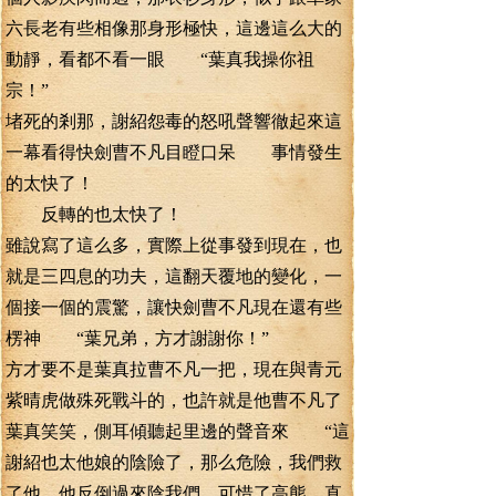
六長老有些相像那身形極快，這邊這么大的
動靜，看都不看一眼 “葉真我操你祖
宗！”
堵死的剎那，謝紹怨毒的怒吼聲響徹起來這
一幕看得快劍曹不凡目瞪口呆 事情發生
的太快了！
反轉的也太快了！
雖說寫了這么多，實際上從事發到現在，也
就是三四息的功夫，這翻天覆地的變化，一
個接一個的震驚，讓快劍曹不凡現在還有些
楞神 “葉兄弟，方才謝謝你！”
方才要不是葉真拉曹不凡一把，現在與青元
紫晴虎做殊死戰斗的，也許就是他曹不凡了
葉真笑笑，側耳傾聽起里邊的聲音來 “這
謝紹也太他娘的陰險了，那么危險，我們救
了他，他反倒過來陰我們，可惜了高熊，直