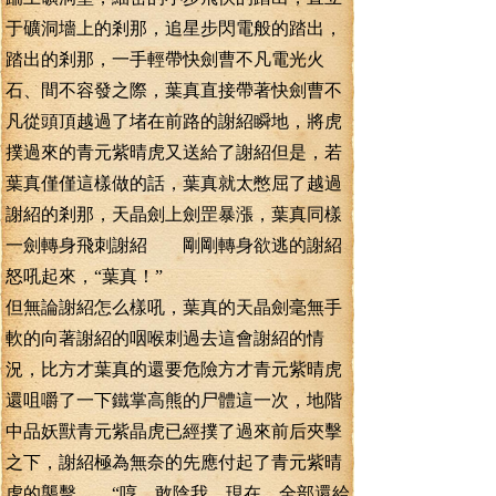
于礦洞墻上的剎那，追星步閃電般的踏出，
踏出的剎那，一手輕帶快劍曹不凡電光火
石、間不容發之際，葉真直接帶著快劍曹不
凡從頭頂越過了堵在前路的謝紹瞬地，將虎
撲過來的青元紫晴虎又送給了謝紹但是，若
葉真僅僅這樣做的話，葉真就太憋屈了越過
謝紹的剎那，天晶劍上劍罡暴漲，葉真同樣
一劍轉身飛刺謝紹 剛剛轉身欲逃的謝紹
怒吼起來，“葉真！”
但無論謝紹怎么樣吼，葉真的天晶劍毫無手
軟的向著謝紹的咽喉刺過去這會謝紹的情
況，比方才葉真的還要危險方才青元紫晴虎
還咀嚼了一下鐵掌高熊的尸體這一次，地階
中品妖獸青元紫晶虎已經撲了過來前后夾擊
之下，謝紹極為無奈的先應付起了青元紫晴
虎的襲擊 “哼，敢陰我，現在，全部還給