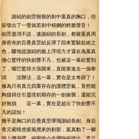
謝紹的劍罡狠狠的刺中葉真的胸口，但
卻發出了一聲就若刺中精鋼的輕脆聲音！
劍罡盡消不說，連謝紹的長劍，都被葉真周
身密布的百疊真罡給反彈了回來驚駭欲絕之
色，驟地從謝紹的臉上浮現方才還在為葉真
擔心驚呼的快劍曹不凡，也被這一幕給驚到
了，嘴巴驚得大張開來，直能塞進去一個拳
頭 沒辦法，這一幕，實在是太奇跡了！
修為只有真元四重存在的護體罡氣，竟然能
夠擋得住引靈境初期存的一劍偷襲，還能完
好無損 這一幕，實在是超出了快劍曹不
凡的認知！
幾乎是胸口的百疊真罡彈飛謝紹長劍、身后
青元紫晴虎腥風撲來的剎那，葉真動了一腳
踹上礦洞壁，細密的小步飛快的踏出，直立