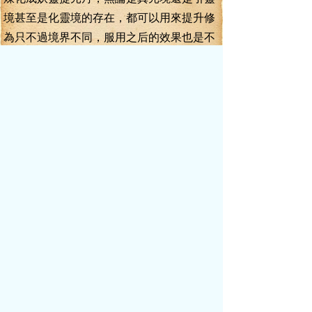
境甚至是化靈境的存在，都可以用來提升修
為只不過境界不同，服用之后的效果也是不
同像上次兩宗大比時，葉真得來的獎勵是一
顆人階上品的妖靈提元丹服用之后，足足抵
他半年苦修若是手中這地階中品的妖丹煉化
成妖靈提元丹想來節省葉真一年的苦修沒有
任何問題，前提是，葉真得找到一位煉丹大
師，將這妖丹煉成妖靈提元丹為安全計，葉
真與曹不凡快速離開了礦洞，此時，據他們
進入礦洞，已經快三個時辰了離去時極快，
不到半個時辰，葉真與曹不凡就沖出了礦洞
礦洞外，天色已經暗了下來，一部分車家的
族人在外圍燃放著刺鼻的香料，阻斷著血腥
味的散出還有一部分人，架著幾個大鍋，鍋
里煮著新鮮的妖獸肉，肉湯滾滾，香味四
溢，令戰斗了大半天的葉真與曹不凡不由得