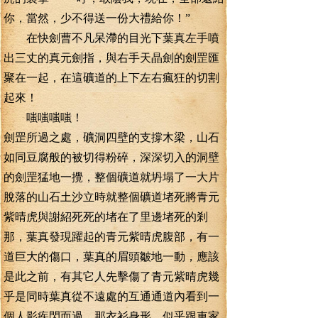
你，當然，少不得送一份大禮給你！”
在快劍曹不凡呆滯的目光下葉真左手噴
出三丈的真元劍指，與右手天晶劍的劍罡匯
聚在一起，在這礦道的上下左右瘋狂的切割
起來！
嗤嗤嗤嗤！
劍罡所過之處，礦洞四壁的支撐木梁，山石
如同豆腐般的被切得粉碎，深深切入的洞壁
的劍罡猛地一攪，整個礦道就坍塌了一大片
脫落的山石土沙立時就整個礦道堵死將青元
紫晴虎與謝紹死死的堵在了里邊堵死的剎
那，葉真發現躍起的青元紫晴虎腹部，有一
道巨大的傷口，葉真的眉頭皺地一動，應該
是此之前，有其它人先擊傷了青元紫晴虎幾
乎是同時葉真從不遠處的互通通道內看到一
個人影疾閃而過，那衣衫身形，似乎跟車家