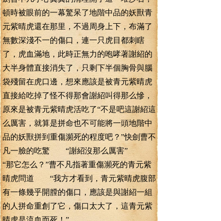
頓時被眼前的一幕驚呆了地階中品的妖獸青
元紫晴虎還在那里，不過周身上下，布滿了
無數深淺不一的傷口，連一只虎目都刺瞎
了，虎血滿地，此時正無力的咆哮著謝紹的
大半身體直接消失了，只剩下半個胸骨與腦
袋殘留在虎口邊，想來應該是被青元紫晴虎
直接給吃掉了怪不得那會謝紹叫得那么慘，
原來是被青元紫晴虎活吃了“不是吧這謝紹這
么厲害，就算是拼命也不可能將一頭地階中
品的妖獸拼到重傷瀕死的程度吧？”快劍曹不
凡一臉的吃驚 “謝紹沒那么厲害”
“那它怎么？”曹不凡指著重傷瀕死的青元紫
晴虎問道 “我方才看到，青元紫晴虎腹部
有一條幾乎開膛的傷口，應該是與謝紹一組
的人拼命重創了它，傷口太大了，這青元紫
晴虎是流血而死！”