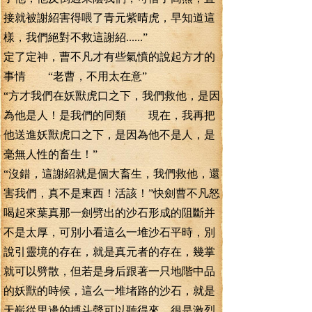
接就被謝紹害得喂了青元紫晴虎，早知道這
樣，我們絕對不救這謝紹......”
定了定神，曹不凡才有些氣憤的說起方才的
事情 “老曹，不用太在意”
“方才我們在妖獸虎口之下，我們救他，是因
為他是人！是我們的同類 現在，我再把
他送進妖獸虎口之下，是因為他不是人，是
毫無人性的畜生！”
“沒錯，這謝紹就是個大畜生，我們救他，還
害我們，真不是東西！活該！”快劍曹不凡怒
喝起來葉真那一劍劈出的沙石形成的阻斷并
不是太厚，可別小看這么一堆沙石平時，別
說引靈境的存在，就是真元者的存在，幾掌
就可以劈散，但若是身后跟著一只地階中品
的妖獸的時候，這么一堆堵路的沙石，就是
天嶄從里邊的搏斗聲可以聽得來，很是激烈