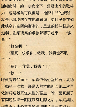
謝紹命懸一線，拼命之下，爆發出來的戰斗
力，也是極為可觀但是，地階中品的妖獸，
就是化靈境的存在也得忌憚，更何況是在如
此狹窄的空間內漸漸的，里邊的搏斗聲越來
越弱，謝紹凄厲的求救聲響了起來 “救
命！”
“救命啊！”
“葉真，求求你，救我，我再也不敢
了！”
“葉真，救我，我錯了！”
“救......”
呼救聲嘎然而止，葉真依舊心堅如石，紋絲
不動第一次救，那是人的本能但若第二次再
救謝紹這般毫無人性的畜生，除非葉真腦子
有問題靜聽一刻鐘沒有動靜之后，葉真與快
劍曹不凡小心翼翼的清理開了這一堆沙石，