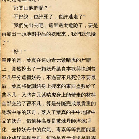
“那閻山他們呢？”
“不好說，也許死了，也許逃走了”
“我們先出去吧，這里邊太危險了，要是
再崩出一頭地階中品的妖獸來，我們就危險
了”
“好！”
幸運的是，葉真在這頭青元紫晴虎的尸體
上，竟然挖出了一顆妖丹葉真本欲與快劍曹
不凡平分這顆妖丹，不過曹不凡死活不要最
后，葉真將從謝紹身上搜來的東西盡數給了
曹不凡，又將青元紫晴虎身上能帶走的材料
全部交給了曹不凡，算是分贓完成最貴重的
地階中品的妖丹，落入了葉真的手中地階中
品的妖丹，價值極高要是被煉丹師淬煉凈
化，去掉妖丹中的戾氣、毒素等等負面能量
煉化成妖靈提元丹，無論是真元境還是引靈