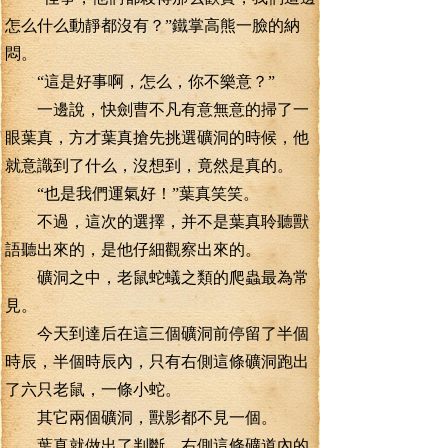
怎么什么動靜都沒有？”鐵掌高熊一臉的納
悶。
“這是好事啊，怎么，你不樂意？”
一邊說，快劍曹不凡有意無意的掃了一
眼葉真，方才葉真搶先挑選礦洞的時候，他
就意識到了什么，沒想到，竟然是真的。
“也是我們運氣好！”葉真笑笑。
不過，這次的選擇，并不是葉真聆聽獸
語聽出來的，是他仔細觀察出來的。
礦洞之中，老鼠蛇蟻之類的爬蟲最為常
見。
今天到達后在這三個礦洞前停留了半個
時辰，半個時辰內，只有右側這條礦洞跑出
了六只老鼠，一條小蛇。
其它兩個礦洞，獸影都不見一個。
葉真就做出了判斷，右側這條礦道內的