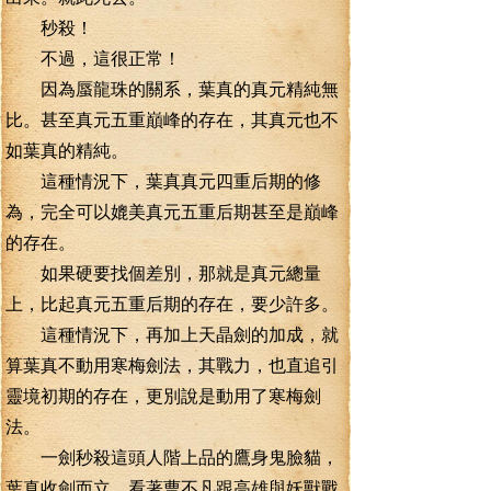
秒殺！
不過，這很正常！
因為蜃龍珠的關系，葉真的真元精純無
比。甚至真元五重巔峰的存在，其真元也不
如葉真的精純。
這種情況下，葉真真元四重后期的修
為，完全可以媲美真元五重后期甚至是巔峰
的存在。
如果硬要找個差別，那就是真元總量
上，比起真元五重后期的存在，要少許多。
這種情況下，再加上天晶劍的加成，就
算葉真不動用寒梅劍法，其戰力，也直追引
靈境初期的存在，更別說是動用了寒梅劍
法。
一劍秒殺這頭人階上品的鷹身鬼臉貓，
葉真收劍而立，看著曹不凡跟高雄與妖獸戰