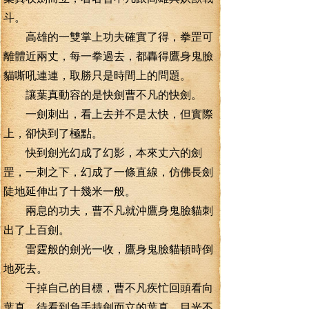
斗。
高雄的一雙掌上功夫確實了得，拳罡可
離體近兩丈，每一拳過去，都轟得鷹身鬼臉
貓嘶吼連連，取勝只是時間上的問題。
讓葉真動容的是快劍曹不凡的快劍。
一劍刺出，看上去并不是太快，但實際
上，卻快到了極點。
快到劍光幻成了幻影，本來丈六的劍
罡，一刺之下，幻成了一條直線，仿佛長劍
陡地延伸出了十幾米一般。
兩息的功夫，曹不凡就沖鷹身鬼臉貓刺
出了上百劍。
雷霆般的劍光一收，鷹身鬼臉貓頓時倒
地死去。
干掉自己的目標，曹不凡疾忙回頭看向
葉真，待看到負手持劍而立的葉真，目光不