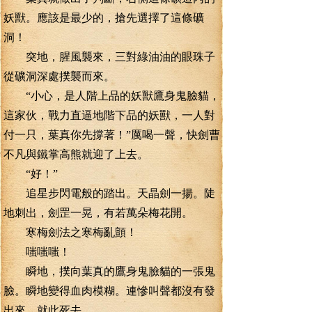
妖獸。應該是最少的，搶先選擇了這條礦
洞！
突地，腥風襲來，三對綠油油的眼珠子
從礦洞深處撲襲而來。
“小心，是人階上品的妖獸鷹身鬼臉貓，
這家伙，戰力直逼地階下品的妖獸，一人對
付一只，葉真你先撐著！”厲喝一聲，快劍曹
不凡與鐵掌高熊就迎了上去。
“好！”
追星步閃電般的踏出。天晶劍一揚。陡
地刺出，劍罡一晃，有若萬朵梅花開。
寒梅劍法之寒梅亂顫！
嗤嗤嗤！
瞬地，撲向葉真的鷹身鬼臉貓的一張鬼
臉。瞬地變得血肉模糊。連慘叫聲都沒有發
出來。就此死去。