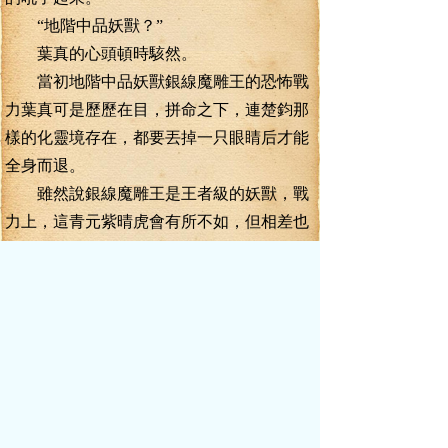
“地階中品妖獸？”
葉真的心頭頓時駭然。
當初地階中品妖獸銀線魔雕王的恐怖戰
力葉真可是歷歷在目，拼命之下，連楚鈞那
樣的化靈境存在，都要丟掉一只眼睛后才能
全身而退。
雖然說銀線魔雕王是王者級的妖獸，戰
力上，這青元紫晴虎會有所不如，但相差也
絕不會太大。
幾乎是本能的，葉真就欲閃電般的后
退。
“救命！”
“救我！”
一道因為聲嘶力竭而極度走調的聲音狂
嘶起來，正是那個在青元紫晴虎無數青靈風
刃中逃出的人影吼出來的。