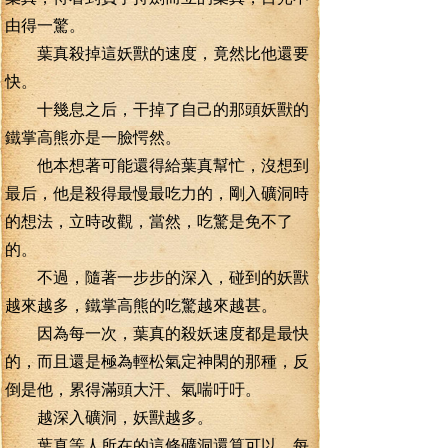
由得一驚。
葉真殺掉這妖獸的速度，竟然比他還要
快。
十幾息之后，干掉了自己的那頭妖獸的
鐵掌高熊亦是一臉愕然。
他本想著可能還得給葉真幫忙，沒想到
最后，他是殺得最慢最吃力的，剛入礦洞時
的想法，立時改觀，當然，吃驚是免不了
的。
不過，隨著一步步的深入，碰到的妖獸
越來越多，鐵掌高熊的吃驚越來越甚。
因為每一次，葉真的殺妖速度都是最快
的，而且還是極為輕松氣定神閑的那種，反
倒是他，累得滿頭大汗、氣喘吁吁。
越深入礦洞，妖獸越多。
葉真等人所在的這條礦洞還算可以，每