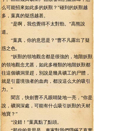
么可能招來如此多的妖獸？”碰到的妖獸越
多，葉真的疑惑越甚。
“是啊，我也覺得不太對勁。”高熊說
道。
“葉真，你的意思是？”曹不凡露出了疑
惑之色。
“妖獸的領地觀念都是很強的，地階妖獸
的領地觀念尤甚，如此多種類的地階妖獸都
往這個礦洞里趕，別說是幾具礦工的尸體，
就是引靈境強者的血肉，都沒這么大的吸引
力。”
聞言，快劍曹不凡眼睛陡地一亮，“你是
說，礦洞深處，可能有什么吸引妖獸的天材
地寶？”
“沒錯！”葉真點了點頭。
“那你的意思是，車家對我們隱瞞了真實