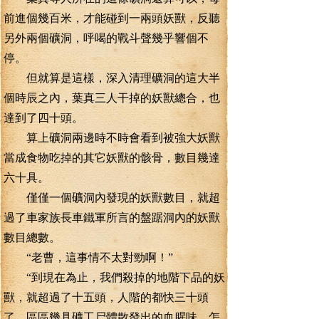
前進個幾百米，才能碰到一兩頭妖獸，反聽
另外兩個礦洞，呼喝的戰斗聲幾乎響個不
停。
但就算是這樣，深入清理礦洞的這大半
個時辰之內，葉真三人干掉的妖獸總合，也
達到了四十頭。
算上礦洞兩邊時不時會看到被強大妖獸
當成食物吃掉的其它妖獸的骸骨，數目幾達
六十具。
僅僅一個礦洞內發現的妖獸數目，就超
過了車家族長車鐵軍所言的盤踞洞內的妖獸
數目總數。
“老曹，這事情不太對勁啊！”
“到現在為止，我們殺掉的地階下品的妖
獸，就超過了十五頭，人階的都快三十頭
了。區區幾具礦工尸體散發出的血腥味，怎