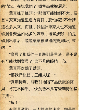
的情況。在坑我們？”鐵掌高熊皺眉道。
葉真搖了搖頭：“那個可能性倒不大，要
是車家真知道里邊有寶貝，恐怕絕對不會請
這么多人來。而且，我估計車家人也不知道
礦洞會聚焦如此多的妖獸，這些妖獸，怕是
礦洞出事后，陸陸續續被里邊的寶貝吸引來
的。”
“寶貝？那我們一直殺到最里邊，是不是
有可能找到寶貝？”曹不凡的眼睛一亮。
葉真再次點了點頭。
“那我們快點，三組人呢！”
“真期待啊。能吸引地階下品妖獸的寶
貝。肯定不簡單。”快劍曹不凡有些期待的搓
了搓手。
“殺！”
有寶貝激勵，三人前進的速度，卻是更