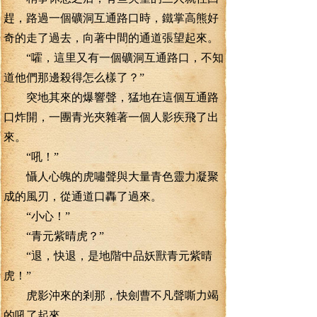
趕，路過一個礦洞互通路口時，鐵掌高熊好
奇的走了過去，向著中間的通道張望起來。
“嚯，這里又有一個礦洞互通路口，不知
道他們那邊殺得怎么樣了？”
突地其來的爆響聲，猛地在這個互通路
口炸開，一團青光夾雜著一個人影疾飛了出
來。
“吼！”
懾人心魄的虎嘯聲與大量青色靈力凝聚
成的風刃，從通道口轟了過來。
“小心！”
“青元紫晴虎？”
“退，快退，是地階中品妖獸青元紫晴
虎！”
虎影沖來的剎那，快劍曹不凡聲嘶力竭
的吼了起來。