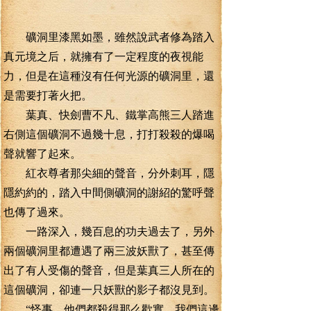
礦洞里漆黑如墨，雖然說武者修為踏入
真元境之后，就擁有了一定程度的夜視能
力，但是在這種沒有任何光源的礦洞里，還
是需要打著火把。
葉真、快劍曹不凡、鐵掌高熊三人踏進
右側這個礦洞不過幾十息，打打殺殺的爆喝
聲就響了起來。
紅衣尊者那尖細的聲音，分外刺耳，隱
隱約約的，踏入中間側礦洞的謝紹的驚呼聲
也傳了過來。
一路深入，幾百息的功夫過去了，另外
兩個礦洞里都遭遇了兩三波妖獸了，甚至傳
出了有人受傷的聲音，但是葉真三人所在的
這個礦洞，卻連一只妖獸的影子都沒見到。
“怪事，他們都殺得那么歡實，我們這邊