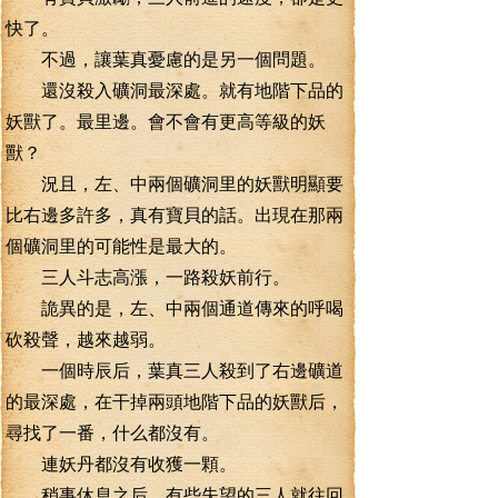
快了。
不過，讓葉真憂慮的是另一個問題。
還沒殺入礦洞最深處。就有地階下品的
妖獸了。最里邊。會不會有更高等級的妖
獸？
況且，左、中兩個礦洞里的妖獸明顯要
比右邊多許多，真有寶貝的話。出現在那兩
個礦洞里的可能性是最大的。
三人斗志高漲，一路殺妖前行。
詭異的是，左、中兩個通道傳來的呼喝
砍殺聲，越來越弱。
一個時辰后，葉真三人殺到了右邊礦道
的最深處，在干掉兩頭地階下品的妖獸后，
尋找了一番，什么都沒有。
連妖丹都沒有收獲一顆。
稍事休息之后，有些失望的三人就往回