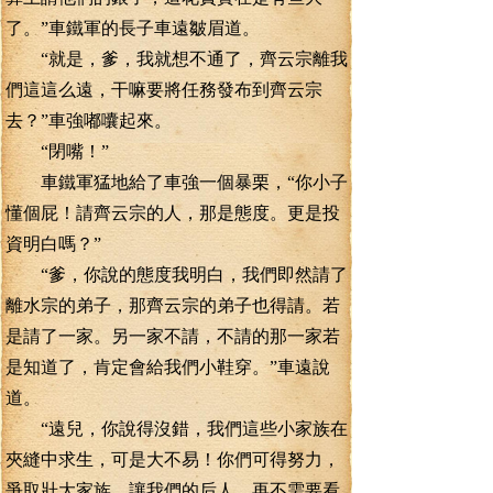
了。”車鐵軍的長子車遠皺眉道。
“就是，爹，我就想不通了，齊云宗離我
們這這么遠，干嘛要將任務發布到齊云宗
去？”車強嘟囔起來。
“閉嘴！”
車鐵軍猛地給了車強一個暴栗，“你小子
懂個屁！請齊云宗的人，那是態度。更是投
資明白嗎？”
“爹，你說的態度我明白，我們即然請了
離水宗的弟子，那齊云宗的弟子也得請。若
是請了一家。另一家不請，不請的那一家若
是知道了，肯定會給我們小鞋穿。”車遠說
道。
“遠兒，你說得沒錯，我們這些小家族在
夾縫中求生，可是大不易！你們可得努力，
爭取壯大家族，讓我們的后人，再不需要看