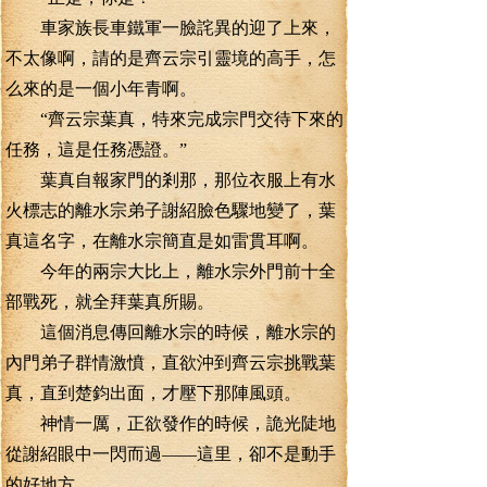
車家族長車鐵軍一臉詫異的迎了上來，
不太像啊，請的是齊云宗引靈境的高手，怎
么來的是一個小年青啊。
“齊云宗葉真，特來完成宗門交待下來的
任務，這是任務憑證。”
葉真自報家門的剎那，那位衣服上有水
火標志的離水宗弟子謝紹臉色驟地變了，葉
真這名字，在離水宗簡直是如雷貫耳啊。
今年的兩宗大比上，離水宗外門前十全
部戰死，就全拜葉真所賜。
這個消息傳回離水宗的時候，離水宗的
內門弟子群情激憤，直欲沖到齊云宗挑戰葉
真，直到楚鈞出面，才壓下那陣風頭。
神情一厲，正欲發作的時候，詭光陡地
從謝紹眼中一閃而過——這里，卻不是動手
的好地方。