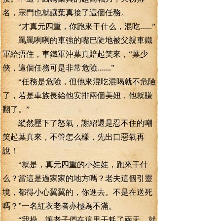
名，宗門也就讓葉真接了這個任務。
“才真元四重，你跑來干什么，混吃......”
罵罵咧咧的車強的嘴巴陡地被父親車鐵
軍給捂住，車鐵軍沖葉真賠起笑來，“葉少
俠，這個任務可是非常危險.......”
“任務是危險，但他來混吃混喝就不危險
了，若是車族長給他安排兩個美妞，他就賺
翻了。”
縱然壓下了怒氣，謝紹還是忍不住的嘲
笑起葉真來，不管怎么樣，先出口惡氣再
說！
“就是，真元四重的小娃娃，跑來干什
么？當這是過家家的地方嗎？老夫這個引靈
境，都得小心翼翼的，你進去。不是在送死
嗎？”一名紅衣老者亦極為不滿。
“我操，讓老子們在這里干耗了兩天，就