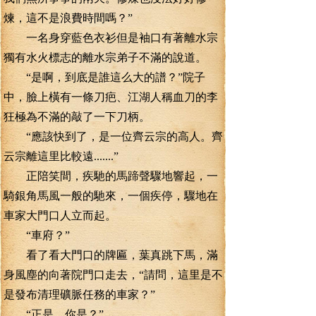
煉，這不是浪費時間嗎？”
一名身穿藍色衣衫但是袖口有著離水宗
獨有水火標志的離水宗弟子不滿的說道。
“是啊，到底是誰這么大的譜？”院子
中，臉上橫有一條刀疤、江湖人稱血刀的李
狂極為不滿的敲了一下刀柄。
“應該快到了，是一位齊云宗的高人。齊
云宗離這里比較遠.......”
正陪笑間，疾馳的馬蹄聲驟地響起，一
騎銀角馬風一般的馳來，一個疾停，驟地在
車家大門口人立而起。
“車府？”
看了看大門口的牌匾，葉真跳下馬，滿
身風塵的向著院門口走去，“請問，這里是不
是發布清理礦脈任務的車家？”
“正是，你是？”