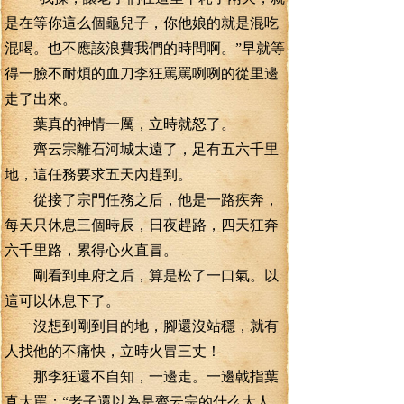
是在等你這么個龜兒子，你他娘的就是混吃
混喝。也不應該浪費我們的時間啊。”早就等
得一臉不耐煩的血刀李狂罵罵咧咧的從里邊
走了出來。
葉真的神情一厲，立時就怒了。
齊云宗離石河城太遠了，足有五六千里
地，這任務要求五天內趕到。
從接了宗門任務之后，他是一路疾奔，
每天只休息三個時辰，日夜趕路，四天狂奔
六千里路，累得心火直冒。
剛看到車府之后，算是松了一口氣。以
這可以休息下了。
沒想到剛到目的地，腳還沒站穩，就有
人找他的不痛快，立時火冒三丈！
那李狂還不自知，一邊走。一邊戟指葉
真大罵：“老子還以為是齊云宗的什么大人