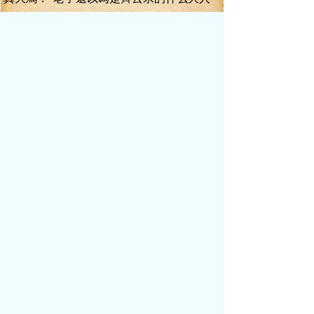
物，擺這么大的譜，搞了半天一個真元四重
的龜兒.......”
瞬地，怒氣爆表的葉真動了。
追星步！
眾人只覺得眼前一花，葉真的身形就出
現在了血刀李狂的身后，一雙手，鐵鉗一般
的捏住了血刀李狂的后頸。
李狂覺得有異。正欲反抗的剎那，葉真
捏住他后頸的手，輕輕一抖，血刀李狂的脊
椎咔嚓一聲輕響，如同抽筋般的抖了一下，
血刀李狂放聲慘叫起來。
“你再罵一句試試！信不信老子抖斷你的
脊椎。讓你變成一條無骨蛇！”
院內，剛才對葉真出言不遜的李狂如同
小雞一般的被葉真提溜在那里，由于脊椎大
龍被控，李狂毫無反抗之力說，連一句話都