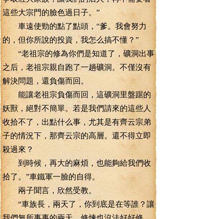
這些大宗門的臉色過日子。”
車遠使勁的點了點頭，“爹。我會努力
的，但你所說的投資，我怎么搞不懂？”
“老祖宗的修為你們是知道了，礦洞出事
之后，老祖宗親自跑了一趟礦洞。不僅沒有
解決問題，還負傷而回。
能讓老祖宗負傷而回，這礦洞里盤踞的
妖獸，絕對不簡單。若是我們請來的這些人
收拾不了，出點什么事，尤其是有齊云宗弟
子的情況下，那齊云宗的高層。還不得立即
殺過來？
到時候，再大的麻煩，也能夠給我們收
拾了。”車鐵軍一臉的自得。
兩子聞言，欣然受教。
“車族長，兩天了，你到底是在等誰？讓
我們無所事事的兩天。修煉也沒法好好修