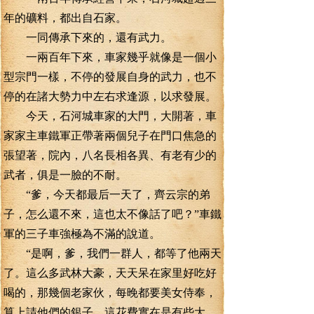
年的礦料，都出自石家。
一同傳承下來的，還有武力。
一兩百年下來，車家幾乎就像是一個小
型宗門一樣，不停的發展自身的武力，也不
停的在諸大勢力中左右求逢源，以求發展。
今天，石河城車家的大門，大開著，車
家家主車鐵軍正帶著兩個兒子在門口焦急的
張望著，院內，八名長相各異、有老有少的
武者，俱是一臉的不耐。
“爹，今天都最后一天了，齊云宗的弟
子，怎么還不來，這也太不像話了吧？”車鐵
軍的三子車強極為不滿的說道。
“是啊，爹，我們一群人，都等了他兩天
了。這么多武林大豪，天天呆在家里好吃好
喝的，那幾個老家伙，每晚都要美女侍奉，
算上請他們的銀子，這花費實在是有些大