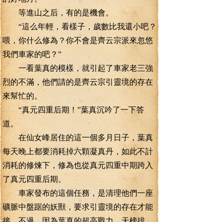
等進山之后，有的是機會。
“這么年輕，看樣子，歲數比我還小吧？
喂，你什么修為？你不會是齊云宗派來忽悠
我們車家的吧？”
一看葉真的模樣，就引起了車家老三強
烈的不滿，他們請的是齊云宗引靈境的存在
來幫忙的。
“真元四重后期！”葉真沉吟了一下答
道。
在仙女峰居住的這一個多月日子，葉真
每天晚上都要消耗掉六顆凝真丹，如此不計
消耗的修煉下，修為也從真元四重中期跨入
了真元四重后期。
車家發布的這個任務，是清理他們一座
礦脈中盤踞的妖獸，要求引靈境的存在才能
接。不過，因為葉真的超高戰力，天榜排